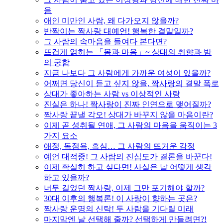
음
애인 미만인 사람, 왜 다가오지 않을까?
반짝이는 짝사랑 대예언! 행복한 결말일까?
그 사람의 속마음을 들여다 본다면?
뜨겁게 얽히는 「몸과 마음」~ 상대의 취향과 밤
의 궁합
지금 나보다 그 사람에게 가까운 여성이 있을까?
어쩌면 당신이 듣고 싶지 않을, 짝사랑의 결말 폭로
상대가 좋아하는 사람 vs 이상적인 사랑
진실은 하나! 짝사랑이 진짜 인연으로 맺어질까?
짝사랑 끝낼 각오! 상대가 바꾸지 않을 마음이란?
이제 곧 성취될 연애, 그 사람의 마음을 움직이는 3
가지 요소
애정, 독점욕, 흑심… 그 사람의 뜨거운 감정
예언 대적중! 그 사람의 진심도가 결론을 바꾼다!
이제 확실히 하고 싶다면! 사실은 날 어떻게 생각
하고 있을까?
너무 길었던 짝사랑, 이제 그만 포기해야 할까?
30대 이후의 행복론! 이 사랑이 향하는 곳은?
짝사랑 운명의 신탁! 두 사람을 기다릴 미래
마지막엔 날 선택해 줄까? 선택하게 만들려면?!