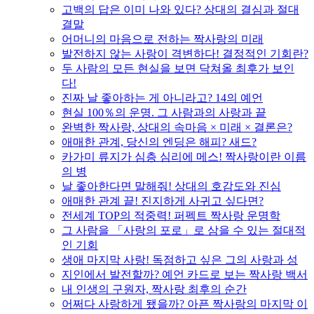
고백의 답은 이미 나와 있다? 상대의 결심과 절대
결말
어머니의 마음으로 전하는 짝사랑의 미래
발전하지 않는 사랑이 격변하다! 결정적인 기회란?
두 사람의 모든 현실을 보면 닥쳐올 최후가 보인
다!
진짜 날 좋아하는 게 아니라고? 14의 예언
현실 100％의 운명. 그 사람과의 사랑과 끝
완벽한 짝사랑, 상대의 속마음 × 미래 × 결론은?
애매한 관계, 당신의 엔딩은 해피? 새드?
카가미 류지가 심층 심리에 메스! 짝사랑이란 이름
의 병
날 좋아한다면 말해줘! 상대의 호감도와 진심
애매한 관계 끝! 진지하게 사귀고 싶다면?
전세계 TOP의 적중력! 퍼펙트 짝사랑 운명학
그 사람을 「사랑의 포로」로 삼을 수 있는 절대적
인 기회
생애 마지막 사랑! 독점하고 싶은 그의 사랑과 성
지인에서 발전할까? 예언 카드로 보는 짝사랑 백서
내 인생의 구원자, 짝사랑 최후의 순간
어쩌다 사랑하게 됐을까? 아픈 짝사랑의 마지막 이