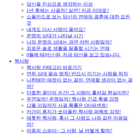
당신을 진심으로 생각하는 이성
1년 후에는 사귈까? 실연? 지금 이대로?
소울카드로 보는 당신의 연애와 결혼에 대한 모든
것
내게도 다시 사랑이 올까요?
운명의 상대가 나타날 시기
나의 운명의 상대는 과연 어떤 사람일까?
외로운 솔로 생활을 탈출할 시기는 언제
0월에 태어난 00, 지금 당신을 보고 있습니다.
짝사랑
짝사랑 카테고리 바로가기
연하 상대 필승 법칙! 반드시 이기는 사랑을 하자
나한테만 애정이 없는 걸까, 연애할 생각이 없는 걸
까?
단호한 결단의 순간! 그 사람이 흘러갈 현실이란?
우연일까? 운명일까? 짝사랑 긴급 특별 감정
12월 31일까지 사귈 확률은 OO퍼센트!
카가미 류지가 쏘아올린 짝사랑 퍼펙트 감정!
애틋한 짝사랑, 혹시 그 사람도 나와 같은 마음일
까?
마음의 스파이~ 그 사람, 날 어떻게 할까?