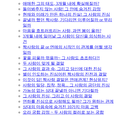
애매한 그의 태도, 3개월 내에 확실해질까?
돌아봐주지 않는 사람! 그 안에 숨겨진 감정
현재와 미래가 만든 하나의 진실! 그 사람의 진심
끝낼까 했던 짝사랑, 기다리면 이루어질까 or 무리
일까
마음을 흐트러트리는 사랑, 과연 봄이 올까?
3개월 내에 일어날 그 사람이 당신을 의식하는 사
건
짝사랑의 끝 or 연애의 시작?! 이 관계를 어쩔 생각
일까
꽃을 피울까 꺾을까~ 그 사람도 초조하다?!
두 사람이 맞게 될 결말
그 사람의 겉과 속, 그리고 당신에 대한 진심
별이 인도하는 진심어린 짝사랑의 진전과 결말
이것이 답! 짝사랑 결말은 연애관계? 현상유지?
사랑의 밀당, 집착, 정욕... 그 사람의 금단의 진심
가능성 없는 상대 끝낼까 아니면 기다릴까
그 사람의 진심, 그리고 이 사랑의 결말
연하를 진심으로 사랑해도 될까? 그가 원하는 관계
상대의 마음속에 숨겨진 10가지 마음 고백
오라 궁합 감정 ~ 두 사람의 컬러로 보는 궁합