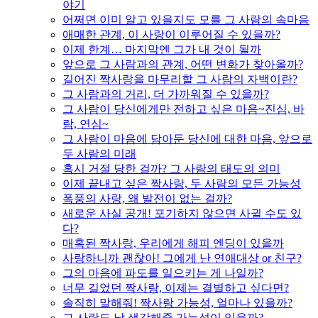
야기
어쩌면 이미 알고 있을지도 모를 그 사람의 속마음
애매한 관계, 이 사랑이 이루어질 수 있을까?
이제 한계… 마지막엔 그가 내 것이 될까
앞으로 그 사람과의 관계, 어떤 변화가 찾아올까?
길어진 짝사랑을 마무리할 그 사람의 자백이란?
그 사람과의 거리, 더 가까워질 수 있을까?
그 사람이 당신에게만 전하고 싶은 마음~진심, 바
람, 연심~
그 사람이 마음에 담아둔 당신에 대한 마음, 앞으로
두 사람의 미래
혹시 거절 당한 걸까? 그 사람의 태도의 의미
이제 끝내고 싶은 짝사랑, 두 사람의 모든 가능성
폭풍의 사랑, 왜 발전이 없는 걸까?
새로운 사실 공개! 포기하지 않으면 사귈 수도 있
다?
매혹된 짝사랑, 우리에게 해피 엔딩이 있을까
사랑하니까 괜찮아! 그에게 난 연애대상 or 친구?
그의 마음에 파도를 일으키는 게 나일까?
너무 길었던 짝사랑, 이제는 결별하고 싶다면?
솔직히 말해줘! 짝사랑 가능성, 얼마나 있을까?
그 사람도 날 생각해줄 가능성이 있을까?