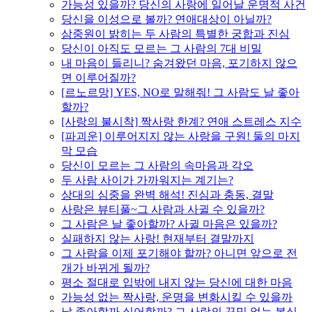
가능성 있을까? 당신의 사랑에 일어날 운명적 사건
당신을 이성으로 볼까? 연애대상이 아닐까?
삼중원이 밝히는 두 사람의 특별한 궁합과 진심
당신이 아직도 모르는 그 사람의 7대 비밀
내 마음이 들리니? 숨겨왔던 마음, 포기하지 않으
면 이루어질까?
[르노르망] YES, NO로 말해줘! 그 사람도 날 좋아
할까?
[사랑의 불시착] 짝사랑 한계? 연애 스트레스 지수
[파괴운] 이루어지지 않는 사랑을 구원! 둘의 마지
막 모습
당신이 모르는 그 사람의 속마음과 각오
두 사람 사이가 가까워지는 계기는?
상대의 심중을 완벽 해석! 진심과 충동, 결말
사랑은 뷰티풀~그 사람과 사귈 수 있을까?
그 사람은 날 좋아할까? 사귈 마음은 있을까?
실패하지 않는 사랑! 현재부터 결말까지
그 사람을 이제 포기해야 할까? 아니면 앞으로 전
개가 바뀌게 될까?
평소 절대로 입밖에 내지 않는 당신에 대한 마음
가능성 없는 짝사랑, 운명을 변화시킬 수 있을까
날 좋아할까 싫어할까? 그 사람의 꾸밈 없는 본심