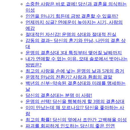
소중한 사람은 바로 곁에! 당신과 결혼을 의식하는
이성
인연을 만나기 힘든데 금방 결혼할 수 있을까?
언제까지 싱글? 연애운이 높아지는 시기, 사랑의
예감
절대적인 자신감! 운명의 상대와 절대적 진실
감동의 결과~ 당신의 혼기와 만남, 나만의 결혼 상
대
운명의 결혼상대 3대 특징부터 맺어질 날짜까지
내가 연애할 수 없는 이유. 모태 솔로에서 벗어나는
방법은?
최고의 사랑을 손에 넣는 운명의 날과 5개의 증거
운명적 만남의 전환기? 사랑과 환희의 결말
백년의 신부~약속된 결혼상대와 미래를 맹세하는
날
당신의 결혼상대는 분명 이 사람!
운명의 선택! 당신을 행복하게 할 3명의 결혼상대
이미 만났는데 왜 모르나요!? 당신을 좋아하는 사
람
최고의 확률! 당신의 옆에서 조만간 고백해올 이성
파괴를 회피하게 인도하는 당신의 좋은 인연