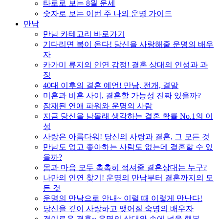
타로로 보는 8월 운세
숫자로 보는 이번 주 나의 운명 가이드
만남
만남 카테고리 바로가기
기다리면 복이 온다! 당신을 사랑해줄 운명의 배우
자
카가미 류지의 인연 감정! 결혼 상대의 인성과 과
정
40대 이후의 결혼 예언! 만남, 전개, 결말
미혼과 비혼 사이, 결혼할 가능성 진짜 있을까?
잠재된 연애 파워와 운명의 사람
지금 당신을 남몰래 생각하는 결혼 확률 No.1의 이
성
사랑은 아름다워! 당신의 사랑과 결혼, 그 모든 것
만남도 없고 좋아하는 사람도 없는데 결혼할 수 있
을까?
몸과 마음 모두 촉촉히 적셔줄 결혼상대는 누구?
나만의 인연 찾기! 운명의 만남부터 결혼까지의 모
든 것
운명의 만남으로 안내~ 이럴 때 이렇게 만난다!
당신을 깊이 사랑하고 맺어질 숙명의 배우자
경이로운 결혼~ 운명의 상대와 손에 넣을 행복