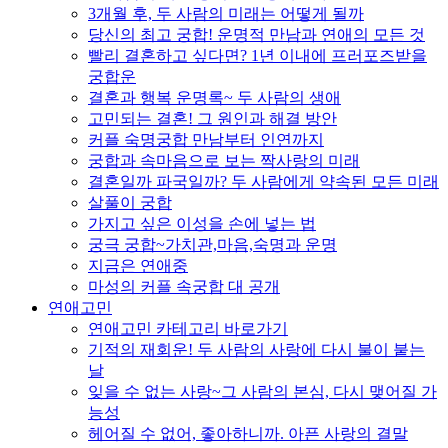
3개월 후, 두 사람의 미래는 어떻게 될까
당신의 최고 궁합! 운명적 만남과 연애의 모든 것
빨리 결혼하고 싶다면? 1년 이내에 프러포즈받을
궁합운
결혼과 행복 운명록~ 두 사람의 생애
고민되는 결혼! 그 원인과 해결 방안
커플 숙명궁합 만남부터 인연까지
궁합과 속마음으로 보는 짝사랑의 미래
결혼일까 파국일까? 두 사람에게 약속된 모든 미래
살풀이 궁합
가지고 싶은 이성을 손에 넣는 법
궁극 궁합~가치관,마음,숙명과 운명
지금은 연애중
마성의 커플 속궁합 대 공개
연애고민
연애고민 카테고리 바로가기
기적의 재회운! 두 사람의 사랑에 다시 불이 붙는
날
잊을 수 없는 사랑~그 사람의 본심, 다시 맺어질 가
능성
헤어질 수 없어, 좋아하니까. 아픈 사랑의 결말