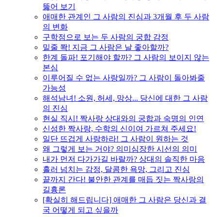
뚫어 보기
애매한 관계인 그 사람의 진심과 3개월 후 두 사람
의 변화
구학점으로 보는 두 사람의 궁합 감정
밑줄 쫙! 지금 그 사람은 날 좋아할까?
한계 돌파! 포기해야 할까? 그 사람의 보이지 않는
본심
이루어질 수 없는 사랑일까? 그 사람이 돌아봐줄
가능성
해석남녀! 소원, 허세, 망상... 당신에 대한 그 사람
의 진심
현실 직시! 짝사랑 상대와의 궁합과 숙명의 인연
신성한 짝사랑, 수학의 신이여 가르쳐 주세요!
일단 뜨겁게 사랑하라! 그 사람이 원하는 것
왜 그렇게 보는 거야? 의미심장한 시선의 의미
내가 먼저 다가가길 바랄까? 상대의 솔직한 마음
흘러 넘치는 감정, 달콤한 욕망, 그리고 진심
끝까지 간다! 불안한 관계를 매듭 짓는 짝사랑의
길흉론
[확실히 해드립니다] 애매한 그 사람은 당신과 결
국 어떻게 되고 싶을까