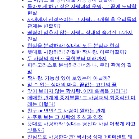
돌아보게 하고 싶은 사람과의 운명, 그 끝에 도달할
현실
사내에서 신경쓰이는 그 사람… 3개월 후 우리들의
관계는 변할까?
떨림이 멈추지 않는 사랑... 상대의 숨겨진 12가지
진실
현실을 분석하라! 상대의 모든 본심과 현실
뜻대로 사랑하라! 간절한 짝사랑, 이루어질까?
두 사람의 숙연～ 궁합부터 미래까지
피타고라스로 분석하라! 너와 나, 우리 관계의 결
말
짝사랑, 가능성 있어 보였는데 아닐까?
알 수 없는 상대의 마음, 끝없는 고민의 끝
앞이 보이지 않는 짝사랑, 이제 흑백을 가리다!
애매한 관계에 종지부를! 그 사람과의 최종적인 미
래는 이렇다!
친구 or 연인? 그 사람이 원하는 관계
사주로 보는 그 사람의 진심과 약점
뜻대로 사랑하라! 상대는 당신과 사실 어떻게 하고
싶을까?
진심으로 사랑한다면? 짝사랑 상대 100퍼센트 꿰