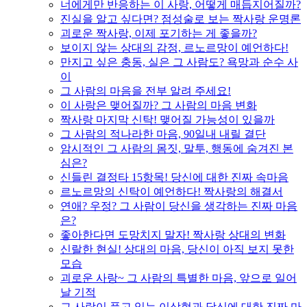
너에게만 반응하는 이 사랑, 어떻게 매듭지어질까?
진실을 알고 싶다면? 점성술로 보는 짝사랑 운명론
괴로운 짝사랑, 이제 포기하는 게 좋을까?
보이지 않는 상대의 감정, 르노르망이 예언하다!
만지고 싶은 충동, 실은 그 사람도? 욕망과 순수 사
이
그 사람의 마음을 전부 알려 주세요!
이 사랑은 맺어질까? 그 사람의 마음 변화
짝사랑 마지막 신탁! 맺어질 가능성이 있을까
그 사람의 적나라한 마음, 90일내 내릴 결단
암시적인 그 사람의 몸짓, 말투, 행동에 숨겨진 본
심은?
신들린 결정타 15항목! 당신에 대한 진짜 속마음
르노르망의 신탁이 예언하다! 짝사랑의 해결서
연애? 우정? 그 사람이 당신을 생각하는 진짜 마음
은?
좋아한다면 도망치지 말자! 짝사랑 상대의 변화
신랄한 현실! 상대의 마음, 당신이 아직 보지 못한
모습
괴로운 사랑~ 그 사람의 특별한 마음, 앞으로 일어
날 기적
그 사람이 품고 있는 이상형과 당신에 대한 진짜 마