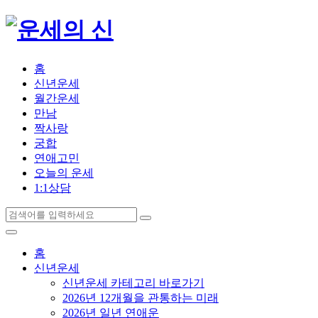
홈
신년운세
월간운세
만남
짝사랑
궁합
연애고민
오늘의 운세
1:1상담
홈
신년운세
신년운세 카테고리 바로가기
2026년 12개월을 관통하는 미래
2026년 일년 연애운