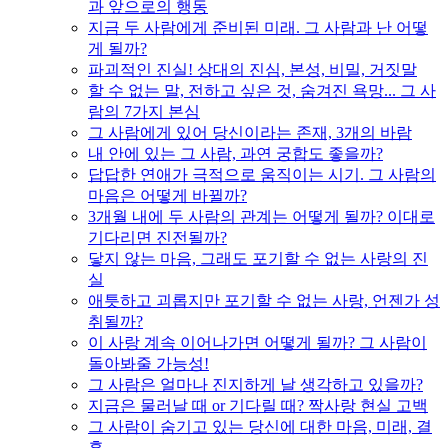
과 앞으로의 행동
지금 두 사람에게 준비된 미래. 그 사람과 난 어떻
게 될까?
파괴적인 진실! 상대의 진심, 본성, 비밀, 거짓말
할 수 없는 말, 전하고 싶은 것, 숨겨진 욕망... 그 사
람의 7가지 본심
그 사람에게 있어 당신이라는 존재, 3개의 바람
내 안에 있는 그 사람, 과연 궁합도 좋을까?
답답한 연애가 극적으로 움직이는 시기. 그 사람의
마음은 어떻게 바뀔까?
3개월 내에 두 사람의 관계는 어떻게 될까? 이대로
기다리면 진전될까?
닿지 않는 마음, 그래도 포기할 수 없는 사랑의 진
실
애틋하고 괴롭지만 포기할 수 없는 사랑, 언젠가 성
취될까?
이 사랑 계속 이어나가면 어떻게 될까? 그 사람이
돌아봐줄 가능성!
그 사람은 얼마나 진지하게 날 생각하고 있을까?
지금은 물러날 때 or 기다릴 때? 짝사랑 현실 고백
그 사람이 숨기고 있는 당신에 대한 마음, 미래, 결
혼