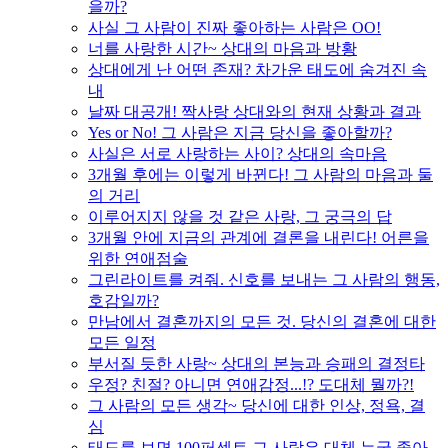
을까?
사실 그 사람이 진짜 좋아하는 사람은 OO!
너를 사랑한 시간~ 상대의 마음과 방황
상대에게 난 어떤 존재? 차가운 태도에 숨겨진 속
내
날짜 대공개! 짝사랑 상대와의 현재 상황과 결과
Yes or No! 그 사람은 지금 당신을 좋아할까?
사실은 서로 사랑하는 사이? 상대의 속마음
3개월 후에는 이렇게 바뀐다! 그 사람의 마음과 둘
의 거리
이루어지지 않을 것 같은 사랑, 그 궁극의 답
3개월 안에 지금의 관계에 결론을 내린다! 어른을
위한 연애점술
그린라이트를 켜줘. 신호를 보내는 그 사람의 행동,
호감일까?
만남에서 결혼까지의 모든 것. 당신의 결혼에 대한
모든 일정
부서질 듯한 사랑~ 상대의 본능과 승패의 결정타
우정? 친절? 아니면 연애감정...!? 도대체 뭘까?!
그 사람의 모든 생각~ 당신에 대한 인상, 정욕, 결
심
태도를 보면 100퍼센트 그 사람은 대체 누굴 좋아