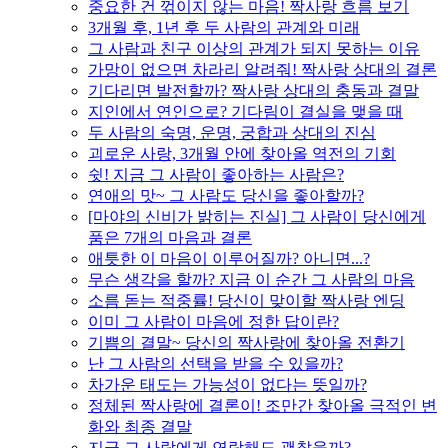
중요한 건 꺾이지 않는 마음! 짝사랑 흐름 보기
3개월 후, 1년 후 두 사람의 관계와 미래
그 사람과 친구 이상의 관계가 되지 못하는 이유
가망이 없으면 차라리 알려줘! 짝사랑 상대의 결론
기다리면 발전할까? 짝사랑 상대의 충동과 결말
지인에서 연인으로? 기다림이 결실을 맺을 때
두 사람의 숙명, 운명, 궁합과 상대의 진심
괴로운 사랑, 3개월 안에 찾아올 역전의 기회
쉿! 지금 그 사람이 좋아하는 사람은?
연애의 맛~ 그 사람도 당신을 좋아할까?
[마야의 신비가 밝히는 진실] 그 사람이 당신에게
품은 7개의 마음과 결론
애틋한 이 마음이 이루어질까? 아니면...?
무슨 생각을 할까? 지금 이 순간 그 사람의 마음
소름 돋는 적중률! 당신이 맞이할 짝사랑 엔딩
이미 그 사람이 마음에 정한 답이란?
기쁨의 결말~ 당신의 짝사랑에 찾아올 전환기
난 그 사람의 선택을 받을 수 있을까?
차가운 태도는 가능성이 없다는 뜻일까?
정체된 짝사랑에 결론이! 조만간 찾아올 극적인 변
화와 최종 결말
지금 그 사람에게 연락해도 괜찮을까?