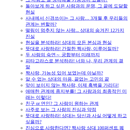
돌아보게 하고 싶은 사람과의 운명, 그 끝에 도달할
현실
사내에서 신경쓰이는 그 사람… 3개월 후 우리들의
관계는 변할까?
떨림이 멈추지 않는 사랑... 상대의 숨겨진 12가지
진실
현실을 분석하라! 상대의 모든 본심과 현실
뜻대로 사랑하라! 간절한 짝사랑, 이루어질까?
두 사람의 숙연～ 궁합부터 미래까지
피타고라스로 분석하라! 너와 나, 우리 관계의 결
말
짝사랑, 가능성 있어 보였는데 아닐까?
알 수 없는 상대의 마음, 끝없는 고민의 끝
앞이 보이지 않는 짝사랑, 이제 흑백을 가리다!
애매한 관계에 종지부를! 그 사람과의 최종적인 미
래는 이렇다!
친구 or 연인? 그 사람이 원하는 관계
사주로 보는 그 사람의 진심과 약점
뜻대로 사랑하라! 상대는 당신과 사실 어떻게 하고
싶을까?
진심으로 사랑한다면? 짝사랑 상대 100퍼센트 꿰