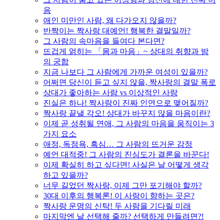
음
애인 미만인 사람, 왜 다가오지 않을까?
반짝이는 짝사랑 대예언! 행복한 결말일까?
그 사람의 속마음을 들여다 본다면?
뜨겁게 얽히는 「몸과 마음」~ 상대의 취향과 밤
의 궁합
지금 나보다 그 사람에게 가까운 여성이 있을까?
어쩌면 당신이 듣고 싶지 않을, 짝사랑의 결말 폭로
상대가 좋아하는 사람 vs 이상적인 사랑
진실은 하나! 짝사랑이 진짜 인연으로 맺어질까?
짝사랑 끝낼 각오! 상대가 바꾸지 않을 마음이란?
이제 곧 성취될 연애, 그 사람의 마음을 움직이는 3
가지 요소
애정, 독점욕, 흑심… 그 사람의 뜨거운 감정
예언 대적중! 그 사람의 진심도가 결론을 바꾼다!
이제 확실히 하고 싶다면! 사실은 날 어떻게 생각
하고 있을까?
너무 길었던 짝사랑, 이제 그만 포기해야 할까?
30대 이후의 행복론! 이 사랑이 향하는 곳은?
짝사랑 운명의 신탁! 두 사람을 기다릴 미래
마지막엔 날 선택해 줄까? 선택하게 만들려면?!