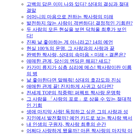
고백의 답은 이미 나와 있다? 상대의 결심과 절대
결말
어머니의 마음으로 전하는 짝사랑의 미래
발전하지 않는 사랑이 격변하다! 결정적인 기회란?
두 사람의 모든 현실을 보면 닥쳐올 최후가 보인
다!
진짜 날 좋아하는 게 아니라고? 14의 예언
현실 100％의 운명. 그 사람과의 사랑과 끝
완벽한 짝사랑, 상대의 속마음 × 미래 × 결론은?
애매한 관계, 당신의 엔딩은 해피? 새드?
카가미 류지가 심층 심리에 메스! 짝사랑이란 이름
의 병
날 좋아한다면 말해줘! 상대의 호감도와 진심
애매한 관계 끝! 진지하게 사귀고 싶다면?
전세계 TOP의 적중력! 퍼펙트 짝사랑 운명학
그 사람을 「사랑의 포로」로 삼을 수 있는 절대적
인 기회
생애 마지막 사랑! 독점하고 싶은 그의 사랑과 성
지인에서 발전할까? 예언 카드로 보는 짝사랑 백서
내 인생의 구원자, 짝사랑 최후의 순간
어쩌다 사랑하게 됐을까? 아픈 짝사랑의 마지막 이