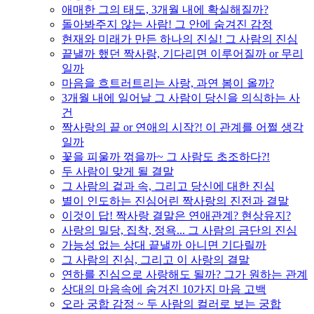
애매한 그의 태도, 3개월 내에 확실해질까?
돌아봐주지 않는 사람! 그 안에 숨겨진 감정
현재와 미래가 만든 하나의 진실! 그 사람의 진심
끝낼까 했던 짝사랑, 기다리면 이루어질까 or 무리
일까
마음을 흐트러트리는 사랑, 과연 봄이 올까?
3개월 내에 일어날 그 사람이 당신을 의식하는 사
건
짝사랑의 끝 or 연애의 시작?! 이 관계를 어쩔 생각
일까
꽃을 피울까 꺾을까~ 그 사람도 초조하다?!
두 사람이 맞게 될 결말
그 사람의 겉과 속, 그리고 당신에 대한 진심
별이 인도하는 진심어린 짝사랑의 진전과 결말
이것이 답! 짝사랑 결말은 연애관계? 현상유지?
사랑의 밀당, 집착, 정욕... 그 사람의 금단의 진심
가능성 없는 상대 끝낼까 아니면 기다릴까
그 사람의 진심, 그리고 이 사랑의 결말
연하를 진심으로 사랑해도 될까? 그가 원하는 관계
상대의 마음속에 숨겨진 10가지 마음 고백
오라 궁합 감정 ~ 두 사람의 컬러로 보는 궁합