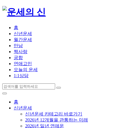
홈
신년운세
월간운세
만남
짝사랑
궁합
연애고민
오늘의 운세
1:1상담
홈
신년운세
신년운세 카테고리 바로가기
2026년 12개월을 관통하는 미래
2026년 일년 연애운