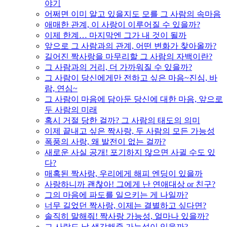
야기
어쩌면 이미 알고 있을지도 모를 그 사람의 속마음
애매한 관계, 이 사랑이 이루어질 수 있을까?
이제 한계… 마지막엔 그가 내 것이 될까
앞으로 그 사람과의 관계, 어떤 변화가 찾아올까?
길어진 짝사랑을 마무리할 그 사람의 자백이란?
그 사람과의 거리, 더 가까워질 수 있을까?
그 사람이 당신에게만 전하고 싶은 마음~진심, 바
람, 연심~
그 사람이 마음에 담아둔 당신에 대한 마음, 앞으로
두 사람의 미래
혹시 거절 당한 걸까? 그 사람의 태도의 의미
이제 끝내고 싶은 짝사랑, 두 사람의 모든 가능성
폭풍의 사랑, 왜 발전이 없는 걸까?
새로운 사실 공개! 포기하지 않으면 사귈 수도 있
다?
매혹된 짝사랑, 우리에게 해피 엔딩이 있을까
사랑하니까 괜찮아! 그에게 난 연애대상 or 친구?
그의 마음에 파도를 일으키는 게 나일까?
너무 길었던 짝사랑, 이제는 결별하고 싶다면?
솔직히 말해줘! 짝사랑 가능성, 얼마나 있을까?
그 사람도 날 생각해줄 가능성이 있을까?