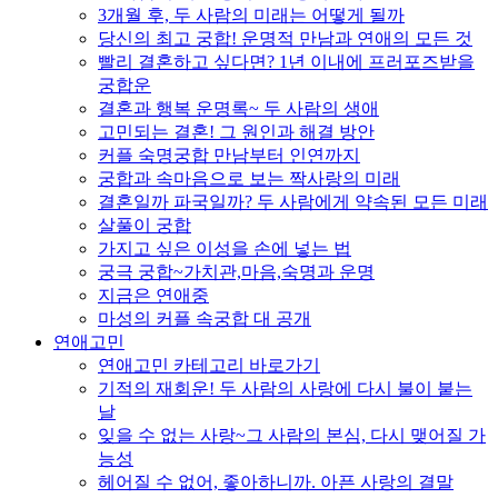
3개월 후, 두 사람의 미래는 어떻게 될까
당신의 최고 궁합! 운명적 만남과 연애의 모든 것
빨리 결혼하고 싶다면? 1년 이내에 프러포즈받을
궁합운
결혼과 행복 운명록~ 두 사람의 생애
고민되는 결혼! 그 원인과 해결 방안
커플 숙명궁합 만남부터 인연까지
궁합과 속마음으로 보는 짝사랑의 미래
결혼일까 파국일까? 두 사람에게 약속된 모든 미래
살풀이 궁합
가지고 싶은 이성을 손에 넣는 법
궁극 궁합~가치관,마음,숙명과 운명
지금은 연애중
마성의 커플 속궁합 대 공개
연애고민
연애고민 카테고리 바로가기
기적의 재회운! 두 사람의 사랑에 다시 불이 붙는
날
잊을 수 없는 사랑~그 사람의 본심, 다시 맺어질 가
능성
헤어질 수 없어, 좋아하니까. 아픈 사랑의 결말