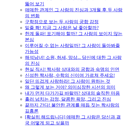
뚫어 보기
애매한 관계인 그 사람의 진심과 3개월 후 두 사람
의 변화
구학점으로 보는 두 사람의 궁합 감정
밑줄 쫙! 지금 그 사람은 날 좋아할까?
한계 돌파! 포기해야 할까? 그 사람의 보이지 않는
본심
이루어질 수 없는 사랑일까? 그 사람이 돌아봐줄
가능성
해석남녀! 소원, 허세, 망상... 당신에 대한 그 사람
의 진심
현실 직시! 짝사랑 상대와의 궁합과 숙명의 인연
신성한 짝사랑, 수학의 신이여 가르쳐 주세요!
일단 뜨겁게 사랑하라! 그 사람이 원하는 것
왜 그렇게 보는 거야? 의미심장한 시선의 의미
내가 먼저 다가가길 바랄까? 상대의 솔직한 마음
흘러 넘치는 감정, 달콤한 욕망, 그리고 진심
끝까지 간다! 불안한 관계를 매듭 짓는 짝사랑의
길흉론
[확실히 해드립니다] 애매한 그 사람은 당신과 결
국 어떻게 되고 싶을까