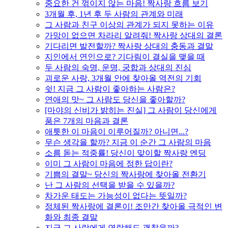
중요한 건 꺾이지 않는 마음! 짝사랑 흐름 보기
3개월 후, 1년 후 두 사람의 관계와 미래
그 사람과 친구 이상의 관계가 되지 못하는 이유
가망이 없으면 차라리 알려줘! 짝사랑 상대의 결론
기다리면 발전할까? 짝사랑 상대의 충동과 결말
지인에서 연인으로? 기다림이 결실을 맺을 때
두 사람의 숙명, 운명, 궁합과 상대의 진심
괴로운 사랑, 3개월 안에 찾아올 역전의 기회
쉿! 지금 그 사람이 좋아하는 사람은?
연애의 맛~ 그 사람도 당신을 좋아할까?
[마야의 신비가 밝히는 진실] 그 사람이 당신에게
품은 7개의 마음과 결론
애틋한 이 마음이 이루어질까? 아니면...?
무슨 생각을 할까? 지금 이 순간 그 사람의 마음
소름 돋는 적중률! 당신이 맞이할 짝사랑 엔딩
이미 그 사람이 마음에 정한 답이란?
기쁨의 결말~ 당신의 짝사랑에 찾아올 전환기
난 그 사람의 선택을 받을 수 있을까?
차가운 태도는 가능성이 없다는 뜻일까?
정체된 짝사랑에 결론이! 조만간 찾아올 극적인 변
화와 최종 결말
지금 그 사람에게 연락해도 괜찮을까?