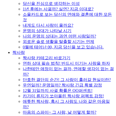
당신을 진심으로 생각하는 이성
1년 후에는 사귈까? 실연? 지금 이대로?
소울카드로 보는 당신의 연애와 결혼에 대한 모든
것
내게도 다시 사랑이 올까요?
운명의 상대가 나타날 시기
나의 운명의 상대는 과연 어떤 사람일까?
외로운 솔로 생활을 탈출할 시기는 언제
0월에 태어난 00, 지금 당신을 보고 있습니다.
짝사랑
짝사랑 카테고리 바로가기
연하 상대 필승 법칙! 반드시 이기는 사랑을 하자
나한테만 애정이 없는 걸까, 연애할 생각이 없는 걸
까?
단호한 결단의 순간! 그 사람이 흘러갈 현실이란?
우연일까? 운명일까? 짝사랑 긴급 특별 감정
12월 31일까지 사귈 확률은 OO퍼센트!
카가미 류지가 쏘아올린 짝사랑 퍼펙트 감정!
애틋한 짝사랑, 혹시 그 사람도 나와 같은 마음일
까?
마음의 스파이~ 그 사람, 날 어떻게 할까?