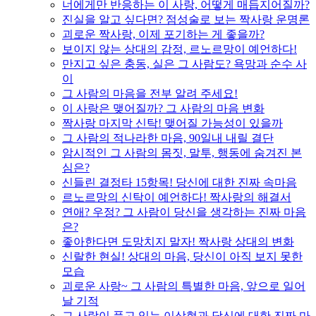
너에게만 반응하는 이 사랑, 어떻게 매듭지어질까?
진실을 알고 싶다면? 점성술로 보는 짝사랑 운명론
괴로운 짝사랑, 이제 포기하는 게 좋을까?
보이지 않는 상대의 감정, 르노르망이 예언하다!
만지고 싶은 충동, 실은 그 사람도? 욕망과 순수 사
이
그 사람의 마음을 전부 알려 주세요!
이 사랑은 맺어질까? 그 사람의 마음 변화
짝사랑 마지막 신탁! 맺어질 가능성이 있을까
그 사람의 적나라한 마음, 90일내 내릴 결단
암시적인 그 사람의 몸짓, 말투, 행동에 숨겨진 본
심은?
신들린 결정타 15항목! 당신에 대한 진짜 속마음
르노르망의 신탁이 예언하다! 짝사랑의 해결서
연애? 우정? 그 사람이 당신을 생각하는 진짜 마음
은?
좋아한다면 도망치지 말자! 짝사랑 상대의 변화
신랄한 현실! 상대의 마음, 당신이 아직 보지 못한
모습
괴로운 사랑~ 그 사람의 특별한 마음, 앞으로 일어
날 기적
그 사람이 품고 있는 이상형과 당신에 대한 진짜 마