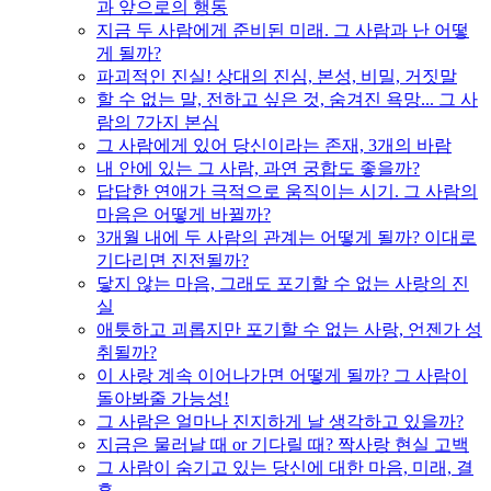
과 앞으로의 행동
지금 두 사람에게 준비된 미래. 그 사람과 난 어떻
게 될까?
파괴적인 진실! 상대의 진심, 본성, 비밀, 거짓말
할 수 없는 말, 전하고 싶은 것, 숨겨진 욕망... 그 사
람의 7가지 본심
그 사람에게 있어 당신이라는 존재, 3개의 바람
내 안에 있는 그 사람, 과연 궁합도 좋을까?
답답한 연애가 극적으로 움직이는 시기. 그 사람의
마음은 어떻게 바뀔까?
3개월 내에 두 사람의 관계는 어떻게 될까? 이대로
기다리면 진전될까?
닿지 않는 마음, 그래도 포기할 수 없는 사랑의 진
실
애틋하고 괴롭지만 포기할 수 없는 사랑, 언젠가 성
취될까?
이 사랑 계속 이어나가면 어떻게 될까? 그 사람이
돌아봐줄 가능성!
그 사람은 얼마나 진지하게 날 생각하고 있을까?
지금은 물러날 때 or 기다릴 때? 짝사랑 현실 고백
그 사람이 숨기고 있는 당신에 대한 마음, 미래, 결
혼