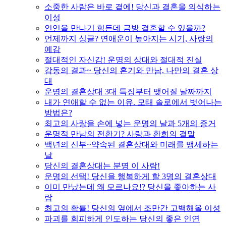
소중한 사람은 바로 곁에! 당신과 결혼을 의식하는
이성
인연을 만나기 힘든데 금방 결혼할 수 있을까?
언제까지 싱글? 연애운이 높아지는 시기, 사랑의
예감
절대적인 자신감! 운명의 상대와 절대적 진실
감동의 결과~ 당신의 혼기와 만남, 나만의 결혼 상
대
운명의 결혼상대 3대 특징부터 맺어질 날짜까지
내가 연애할 수 없는 이유. 모태 솔로에서 벗어나는
방법은?
최고의 사랑을 손에 넣는 운명의 날과 5개의 증거
운명적 만남의 전환기? 사랑과 환희의 결말
백년의 신부~약속된 결혼상대와 미래를 맹세하는
날
당신의 결혼상대는 분명 이 사람!
운명의 선택! 당신을 행복하게 할 3명의 결혼상대
이미 만났는데 왜 모르나요!? 당신을 좋아하는 사
람
최고의 확률! 당신의 옆에서 조만간 고백해올 이성
파괴를 회피하게 인도하는 당신의 좋은 인연