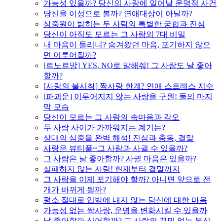
가능성 있을까? 당신의 사랑에 일어날 운명적 사건
당신을 이성으로 볼까? 연애대상이 아닐까?
삼중원이 밝히는 두 사람의 특별한 궁합과 진심
당신이 아직도 모르는 그 사람의 7대 비밀
내 마음이 들리니? 숨겨왔던 마음, 포기하지 않으
면 이루어질까?
[르노르망] YES, NO로 말해줘! 그 사람도 날 좋아
할까?
[사랑의 불시착] 짝사랑 한계? 연애 스트레스 지수
[파괴운] 이루어지지 않는 사랑을 구원! 둘의 마지
막 모습
당신이 모르는 그 사람의 속마음과 각오
두 사람 사이가 가까워지는 계기는?
상대의 심중을 완벽 해석! 진심과 충동, 결말
사랑은 뷰티풀~그 사람과 사귈 수 있을까?
그 사람은 날 좋아할까? 사귈 마음은 있을까?
실패하지 않는 사랑! 현재부터 결말까지
그 사람을 이제 포기해야 할까? 아니면 앞으로 전
개가 바뀌게 될까?
평소 절대로 입밖에 내지 않는 당신에 대한 마음
가능성 없는 짝사랑, 운명을 변화시킬 수 있을까
날 좋아할까 싫어할까? 그 사람의 꾸밈 없는 본심