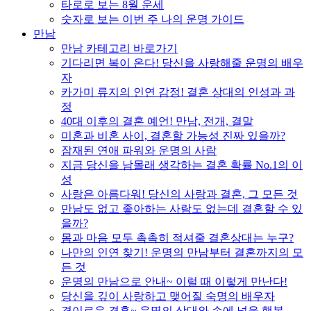
타로로 보는 8월 운세
숫자로 보는 이번 주 나의 운명 가이드
만남
만남 카테고리 바로가기
기다리면 복이 온다! 당신을 사랑해줄 운명의 배우
자
카가미 류지의 인연 감정! 결혼 상대의 인성과 과
정
40대 이후의 결혼 예언! 만남, 전개, 결말
미혼과 비혼 사이, 결혼할 가능성 진짜 있을까?
잠재된 연애 파워와 운명의 사람
지금 당신을 남몰래 생각하는 결혼 확률 No.1의 이
성
사랑은 아름다워! 당신의 사랑과 결혼, 그 모든 것
만남도 없고 좋아하는 사람도 없는데 결혼할 수 있
을까?
몸과 마음 모두 촉촉히 적셔줄 결혼상대는 누구?
나만의 인연 찾기! 운명의 만남부터 결혼까지의 모
든 것
운명의 만남으로 안내~ 이럴 때 이렇게 만난다!
당신을 깊이 사랑하고 맺어질 숙명의 배우자
경이로운 결혼~ 운명의 상대와 손에 넣을 행복