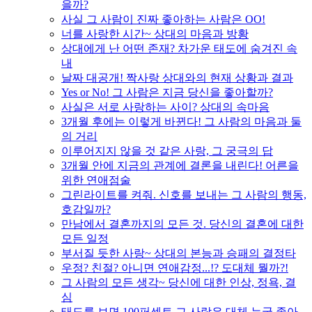
을까?
사실 그 사람이 진짜 좋아하는 사람은 OO!
너를 사랑한 시간~ 상대의 마음과 방황
상대에게 난 어떤 존재? 차가운 태도에 숨겨진 속
내
날짜 대공개! 짝사랑 상대와의 현재 상황과 결과
Yes or No! 그 사람은 지금 당신을 좋아할까?
사실은 서로 사랑하는 사이? 상대의 속마음
3개월 후에는 이렇게 바뀐다! 그 사람의 마음과 둘
의 거리
이루어지지 않을 것 같은 사랑, 그 궁극의 답
3개월 안에 지금의 관계에 결론을 내린다! 어른을
위한 연애점술
그린라이트를 켜줘. 신호를 보내는 그 사람의 행동,
호감일까?
만남에서 결혼까지의 모든 것. 당신의 결혼에 대한
모든 일정
부서질 듯한 사랑~ 상대의 본능과 승패의 결정타
우정? 친절? 아니면 연애감정...!? 도대체 뭘까?!
그 사람의 모든 생각~ 당신에 대한 인상, 정욕, 결
심
태도를 보면 100퍼센트 그 사람은 대체 누굴 좋아