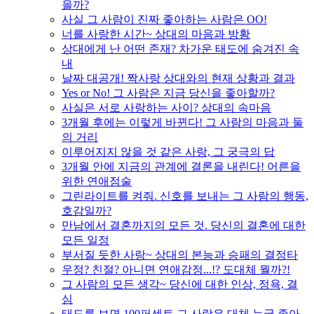
을까?
사실 그 사람이 진짜 좋아하는 사람은 OO!
너를 사랑한 시간~ 상대의 마음과 방황
상대에게 난 어떤 존재? 차가운 태도에 숨겨진 속
내
날짜 대공개! 짝사랑 상대와의 현재 상황과 결과
Yes or No! 그 사람은 지금 당신을 좋아할까?
사실은 서로 사랑하는 사이? 상대의 속마음
3개월 후에는 이렇게 바뀐다! 그 사람의 마음과 둘
의 거리
이루어지지 않을 것 같은 사랑, 그 궁극의 답
3개월 안에 지금의 관계에 결론을 내린다! 어른을
위한 연애점술
그린라이트를 켜줘. 신호를 보내는 그 사람의 행동,
호감일까?
만남에서 결혼까지의 모든 것. 당신의 결혼에 대한
모든 일정
부서질 듯한 사랑~ 상대의 본능과 승패의 결정타
우정? 친절? 아니면 연애감정...!? 도대체 뭘까?!
그 사람의 모든 생각~ 당신에 대한 인상, 정욕, 결
심
태도를 보면 100퍼센트 그 사람은 대체 누굴 좋아