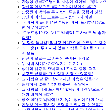
가능성 있을까? 당신의 사랑에 일어날 운명적 사건
당신을 이성으로 볼까? 연애대상이 아닐까?
삼중원이 밝히는 두 사람의 특별한 궁합과 진심
당신이 아직도 모르는 그 사람의 7대 비밀
내 마음이 들리니? 숨겨왔던 마음, 포기하지 않으
면 이루어질까?
[르노르망] YES, NO로 말해줘! 그 사람도 날 좋아
할까?
[사랑의 불시착] 짝사랑 한계? 연애 스트레스 지수
[파괴운] 이루어지지 않는 사랑을 구원! 둘의 마지
막 모습
당신이 모르는 그 사람의 속마음과 각오
두 사람 사이가 가까워지는 계기는?
상대의 심중을 완벽 해석! 진심과 충동, 결말
사랑은 뷰티풀~그 사람과 사귈 수 있을까?
그 사람은 날 좋아할까? 사귈 마음은 있을까?
실패하지 않는 사랑! 현재부터 결말까지
그 사람을 이제 포기해야 할까? 아니면 앞으로 전
개가 바뀌게 될까?
평소 절대로 입밖에 내지 않는 당신에 대한 마음
가능성 없는 짝사랑, 운명을 변화시킬 수 있을까
날 좋아할까 싫어할까? 그 사람의 꾸밈 없는 본심