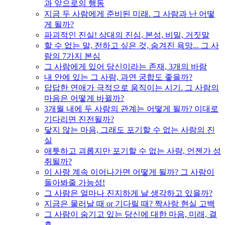
과 앞으로의 행동
지금 두 사람에게 준비된 미래. 그 사람과 난 어떻
게 될까?
파괴적인 진실! 상대의 진심, 본성, 비밀, 거짓말
할 수 없는 말, 전하고 싶은 것, 숨겨진 욕망... 그 사
람의 7가지 본심
그 사람에게 있어 당신이라는 존재, 3개의 바람
내 안에 있는 그 사람, 과연 궁합도 좋을까?
답답한 연애가 극적으로 움직이는 시기. 그 사람의
마음은 어떻게 바뀔까?
3개월 내에 두 사람의 관계는 어떻게 될까? 이대로
기다리면 진전될까?
닿지 않는 마음, 그래도 포기할 수 없는 사랑의 진
실
애틋하고 괴롭지만 포기할 수 없는 사랑, 언젠가 성
취될까?
이 사랑 계속 이어나가면 어떻게 될까? 그 사람이
돌아봐줄 가능성!
그 사람은 얼마나 진지하게 날 생각하고 있을까?
지금은 물러날 때 or 기다릴 때? 짝사랑 현실 고백
그 사람이 숨기고 있는 당신에 대한 마음, 미래, 결
혼