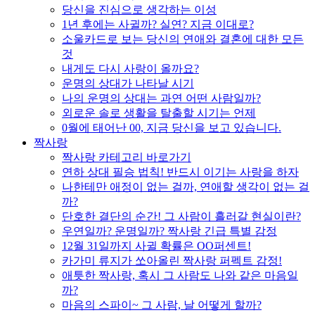
당신을 진심으로 생각하는 이성
1년 후에는 사귈까? 실연? 지금 이대로?
소울카드로 보는 당신의 연애와 결혼에 대한 모든
것
내게도 다시 사랑이 올까요?
운명의 상대가 나타날 시기
나의 운명의 상대는 과연 어떤 사람일까?
외로운 솔로 생활을 탈출할 시기는 언제
0월에 태어난 00, 지금 당신을 보고 있습니다.
짝사랑
짝사랑 카테고리 바로가기
연하 상대 필승 법칙! 반드시 이기는 사랑을 하자
나한테만 애정이 없는 걸까, 연애할 생각이 없는 걸
까?
단호한 결단의 순간! 그 사람이 흘러갈 현실이란?
우연일까? 운명일까? 짝사랑 긴급 특별 감정
12월 31일까지 사귈 확률은 OO퍼센트!
카가미 류지가 쏘아올린 짝사랑 퍼펙트 감정!
애틋한 짝사랑, 혹시 그 사람도 나와 같은 마음일
까?
마음의 스파이~ 그 사람, 날 어떻게 할까?