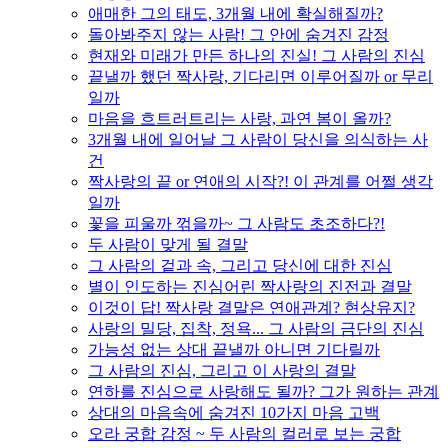
애매한 그의 태도, 3개월 내에 확실해질까?
돌아봐주지 않는 사람! 그 안에 숨겨진 감정
현재와 미래가 만든 하나의 진실! 그 사람의 진심
끝낼까 했던 짝사랑, 기다리면 이루어질까 or 무리
일까
마음을 흐트러트리는 사랑, 과연 봄이 올까?
3개월 내에 일어날 그 사람이 당신을 의식하는 사
건
짝사랑의 끝 or 연애의 시작?! 이 관계를 어쩔 생각
일까
꽃을 피울까 꺾을까~ 그 사람도 초조하다?!
두 사람이 맞게 될 결말
그 사람의 겉과 속, 그리고 당신에 대한 진심
별이 인도하는 진심어린 짝사랑의 진전과 결말
이것이 답! 짝사랑 결말은 연애관계? 현상유지?
사랑의 밀당, 집착, 정욕... 그 사람의 금단의 진심
가능성 없는 상대 끝낼까 아니면 기다릴까
그 사람의 진심, 그리고 이 사랑의 결말
연하를 진심으로 사랑해도 될까? 그가 원하는 관계
상대의 마음속에 숨겨진 10가지 마음 고백
오라 궁합 감정 ~ 두 사람의 컬러로 보는 궁합