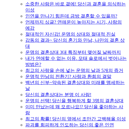
소중한 사람은 바로 곁에! 당신과 결혼을 의식하는
이성
인연을 만나기 힘든데 금방 결혼할 수 있을까?
언제까지 싱글? 연애운이 높아지는 시기, 사랑의
예감
절대적인 자신감! 운명의 상대와 절대적 진실
감동의 결과~ 당신의 혼기와 만남, 나만의 결혼 상
대
운명의 결혼상대 3대 특징부터 맺어질 날짜까지
내가 연애할 수 없는 이유. 모태 솔로에서 벗어나는
방법은?
최고의 사랑을 손에 넣는 운명의 날과 5개의 증거
운명적 만남의 전환기? 사랑과 환희의 결말
백년의 신부~약속된 결혼상대와 미래를 맹세하는
날
당신의 결혼상대는 분명 이 사람!
운명의 선택! 당신을 행복하게 할 3명의 결혼상대
이미 만났는데 왜 모르나요!? 당신을 좋아하는 사
람
최고의 확률! 당신의 옆에서 조만간 고백해올 이성
파괴를 회피하게 인도하는 당신의 좋은 인연