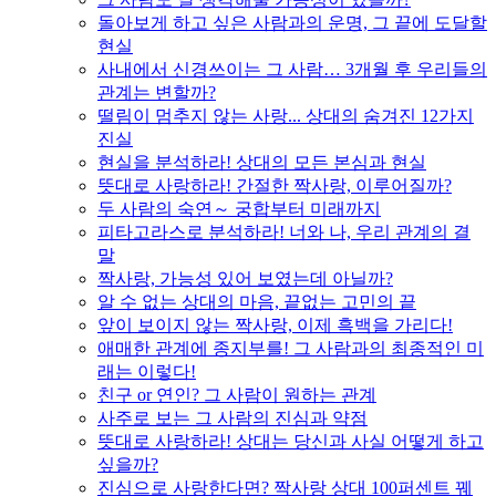
돌아보게 하고 싶은 사람과의 운명, 그 끝에 도달할
현실
사내에서 신경쓰이는 그 사람… 3개월 후 우리들의
관계는 변할까?
떨림이 멈추지 않는 사랑... 상대의 숨겨진 12가지
진실
현실을 분석하라! 상대의 모든 본심과 현실
뜻대로 사랑하라! 간절한 짝사랑, 이루어질까?
두 사람의 숙연～ 궁합부터 미래까지
피타고라스로 분석하라! 너와 나, 우리 관계의 결
말
짝사랑, 가능성 있어 보였는데 아닐까?
알 수 없는 상대의 마음, 끝없는 고민의 끝
앞이 보이지 않는 짝사랑, 이제 흑백을 가리다!
애매한 관계에 종지부를! 그 사람과의 최종적인 미
래는 이렇다!
친구 or 연인? 그 사람이 원하는 관계
사주로 보는 그 사람의 진심과 약점
뜻대로 사랑하라! 상대는 당신과 사실 어떻게 하고
싶을까?
진심으로 사랑한다면? 짝사랑 상대 100퍼센트 꿰