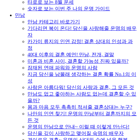
타로로 보는 8월 운세
숫자로 보는 이번 주 나의 운명 가이드
만남
만남 카테고리 바로가기
기다리면 복이 온다! 당신을 사랑해줄 운명의 배우
자
카가미 류지의 인연 감정! 결혼 상대의 인성과 과
정
40대 이후의 결혼 예언! 만남, 전개, 결말
미혼과 비혼 사이, 결혼할 가능성 진짜 있을까?
잠재된 연애 파워와 운명의 사람
지금 당신을 남몰래 생각하는 결혼 확률 No.1의 이
성
사랑은 아름다워! 당신의 사랑과 결혼, 그 모든 것
만남도 없고 좋아하는 사람도 없는데 결혼할 수 있
을까?
몸과 마음 모두 촉촉히 적셔줄 결혼상대는 누구?
나만의 인연 찾기! 운명의 만남부터 결혼까지의 모
든 것
운명의 만남으로 안내~ 이럴 때 이렇게 만난다!
당신을 깊이 사랑하고 맺어질 숙명의 배우자
경이로운 결혼~ 운명의 상대와 손에 넣을 행복