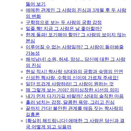
뚫어 보기
애매한 관계인 그 사람의 진심과 3개월 후 두 사람
의 변화
구학점으로 보는 두 사람의 궁합 감정
밑줄 쫙! 지금 그 사람은 날 좋아할까?
한계 돌파! 포기해야 할까? 그 사람의 보이지 않는
본심
이루어질 수 없는 사랑일까? 그 사람이 돌아봐줄
가능성
해석남녀! 소원, 허세, 망상... 당신에 대한 그 사람
의 진심
현실 직시! 짝사랑 상대와의 궁합과 숙명의 인연
신성한 짝사랑, 수학의 신이여 가르쳐 주세요!
일단 뜨겁게 사랑하라! 그 사람이 원하는 것
왜 그렇게 보는 거야? 의미심장한 시선의 의미
내가 먼저 다가가길 바랄까? 상대의 솔직한 마음
흘러 넘치는 감정, 달콤한 욕망, 그리고 진심
끝까지 간다! 불안한 관계를 매듭 짓는 짝사랑의
길흉론
[확실히 해드립니다] 애매한 그 사람은 당신과 결
국 어떻게 되고 싶을까