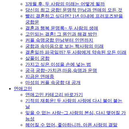
3개월 후, 두 사람의 미래는 어떻게 될까
당신의 최고 궁합! 운명적 만남과 연애의 모든 것
빨리 결혼하고 싶다면? 1년 이내에 프러포즈받을
궁합운
결혼과 행복 운명록~ 두 사람의 생애
고민되는 결혼! 그 원인과 해결 방안
커플 숙명궁합 만남부터 인연까지
궁합과 속마음으로 보는 짝사랑의 미래
결혼일까 파국일까? 두 사람에게 약속된 모든 미래
살풀이 궁합
가지고 싶은 이성을 손에 넣는 법
궁극 궁합~가치관,마음,숙명과 운명
지금은 연애중
마성의 커플 속궁합 대 공개
연애고민
연애고민 카테고리 바로가기
기적의 재회운! 두 사람의 사랑에 다시 불이 붙는
날
잊을 수 없는 사랑~그 사람의 본심, 다시 맺어질 가
능성
헤어질 수 없어, 좋아하니까. 아픈 사랑의 결말