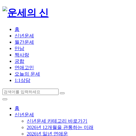
홈
신년운세
월간운세
만남
짝사랑
궁합
연애고민
오늘의 운세
1:1상담
홈
신년운세
신년운세 카테고리 바로가기
2026년 12개월을 관통하는 미래
2026년 일년 연애운