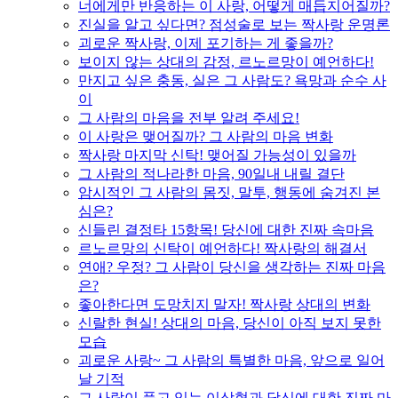
너에게만 반응하는 이 사랑, 어떻게 매듭지어질까?
진실을 알고 싶다면? 점성술로 보는 짝사랑 운명론
괴로운 짝사랑, 이제 포기하는 게 좋을까?
보이지 않는 상대의 감정, 르노르망이 예언하다!
만지고 싶은 충동, 실은 그 사람도? 욕망과 순수 사
이
그 사람의 마음을 전부 알려 주세요!
이 사랑은 맺어질까? 그 사람의 마음 변화
짝사랑 마지막 신탁! 맺어질 가능성이 있을까
그 사람의 적나라한 마음, 90일내 내릴 결단
암시적인 그 사람의 몸짓, 말투, 행동에 숨겨진 본
심은?
신들린 결정타 15항목! 당신에 대한 진짜 속마음
르노르망의 신탁이 예언하다! 짝사랑의 해결서
연애? 우정? 그 사람이 당신을 생각하는 진짜 마음
은?
좋아한다면 도망치지 말자! 짝사랑 상대의 변화
신랄한 현실! 상대의 마음, 당신이 아직 보지 못한
모습
괴로운 사랑~ 그 사람의 특별한 마음, 앞으로 일어
날 기적
그 사람이 품고 있는 이상형과 당신에 대한 진짜 마