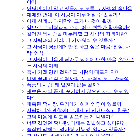
야기
어쩌면 이미 알고 있을지도 모를 그 사람의 속마음
애매한 관계, 이 사랑이 이루어질 수 있을까?
이제 한계… 마지막엔 그가 내 것이 될까
앞으로 그 사람과의 관계, 어떤 변화가 찾아올까?
길어진 짝사랑을 마무리할 그 사람의 자백이란?
그 사람과의 거리, 더 가까워질 수 있을까?
그 사람이 당신에게만 전하고 싶은 마음~진심, 바
람, 연심~
그 사람이 마음에 담아둔 당신에 대한 마음, 앞으로
두 사람의 미래
혹시 거절 당한 걸까? 그 사람의 태도의 의미
이제 끝내고 싶은 짝사랑, 두 사람의 모든 가능성
폭풍의 사랑, 왜 발전이 없는 걸까?
새로운 사실 공개! 포기하지 않으면 사귈 수도 있
다?
매혹된 짝사랑, 우리에게 해피 엔딩이 있을까
사랑하니까 괜찮아! 그에게 난 연애대상 or 친구?
그의 마음에 파도를 일으키는 게 나일까?
너무 길었던 짝사랑, 이제는 결별하고 싶다면?
솔직히 말해줘! 짝사랑 가능성, 얼마나 있을까?
그 사람도 날 생각해줄 가능성이 있을까?