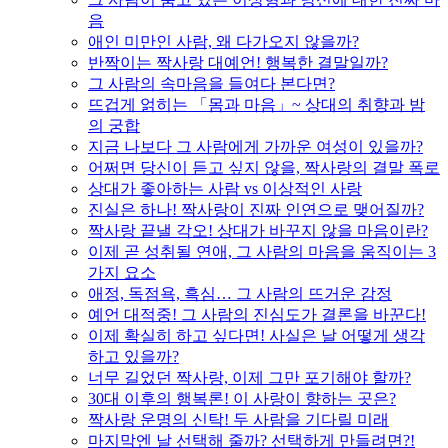
음
애인 미만인 사람, 왜 다가오지 않을까?
반짝이는 짝사랑 대예언! 행복한 결말일까?
그 사람의 속마음을 들여다 본다면?
뜨겁게 얽히는 「몸과 마음」~ 상대의 취향과 밤
의 궁합
지금 나보다 그 사람에게 가까운 여성이 있을까?
어쩌면 당신이 듣고 싶지 않을, 짝사랑의 결말 폭로
상대가 좋아하는 사람 vs 이상적인 사랑
진실은 하나! 짝사랑이 진짜 인연으로 맺어질까?
짝사랑 끝낼 각오! 상대가 바꾸지 않을 마음이란?
이제 곧 성취될 연애, 그 사람의 마음을 움직이는 3
가지 요소
애정, 독점욕, 흑심… 그 사람의 뜨거운 감정
예언 대적중! 그 사람의 진심도가 결론을 바꾼다!
이제 확실히 하고 싶다면! 사실은 날 어떻게 생각
하고 있을까?
너무 길었던 짝사랑, 이제 그만 포기해야 할까?
30대 이후의 행복론! 이 사랑이 향하는 곳은?
짝사랑 운명의 신탁! 두 사람을 기다릴 미래
마지막엔 날 선택해 줄까? 선택하게 만들려면?!