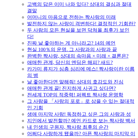
고백의 답은 이미 나와 있다? 상대의 결심과 절대
결말
어머니의 마음으로 전하는 짝사랑의 미래
발전하지 않는 사랑이 격변하다! 결정적인 기회란?
두 사람의 모든 현실을 보면 닥쳐올 최후가 보인
다!
진짜 날 좋아하는 게 아니라고? 14의 예언
현실 100％의 운명. 그 사람과의 사랑과 끝
완벽한 짝사랑, 상대의 속마음 × 미래 × 결론은?
애매한 관계, 당신의 엔딩은 해피? 새드?
카가미 류지가 심층 심리에 메스! 짝사랑이란 이름
의 병
날 좋아한다면 말해줘! 상대의 호감도와 진심
애매한 관계 끝! 진지하게 사귀고 싶다면?
전세계 TOP의 적중력! 퍼펙트 짝사랑 운명학
그 사람을 「사랑의 포로」로 삼을 수 있는 절대적
인 기회
생애 마지막 사랑! 독점하고 싶은 그의 사랑과 성
지인에서 발전할까? 예언 카드로 보는 짝사랑 백서
내 인생의 구원자, 짝사랑 최후의 순간
어쩌다 사랑하게 됐을까? 아픈 짝사랑의 마지막 이