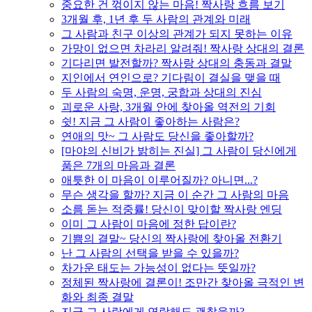
중요한 건 꺾이지 않는 마음! 짝사랑 흐름 보기
3개월 후, 1년 후 두 사람의 관계와 미래
그 사람과 친구 이상의 관계가 되지 못하는 이유
가망이 없으면 차라리 알려줘! 짝사랑 상대의 결론
기다리면 발전할까? 짝사랑 상대의 충동과 결말
지인에서 연인으로? 기다림이 결실을 맺을 때
두 사람의 숙명, 운명, 궁합과 상대의 진심
괴로운 사랑, 3개월 안에 찾아올 역전의 기회
쉿! 지금 그 사람이 좋아하는 사람은?
연애의 맛~ 그 사람도 당신을 좋아할까?
[마야의 신비가 밝히는 진실] 그 사람이 당신에게
품은 7개의 마음과 결론
애틋한 이 마음이 이루어질까? 아니면...?
무슨 생각을 할까? 지금 이 순간 그 사람의 마음
소름 돋는 적중률! 당신이 맞이할 짝사랑 엔딩
이미 그 사람이 마음에 정한 답이란?
기쁨의 결말~ 당신의 짝사랑에 찾아올 전환기
난 그 사람의 선택을 받을 수 있을까?
차가운 태도는 가능성이 없다는 뜻일까?
정체된 짝사랑에 결론이! 조만간 찾아올 극적인 변
화와 최종 결말
지금 그 사람에게 연락해도 괜찮을까?