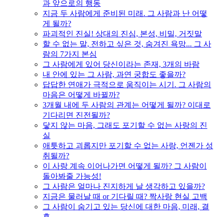
과 앞으로의 행동
지금 두 사람에게 준비된 미래. 그 사람과 난 어떻
게 될까?
파괴적인 진실! 상대의 진심, 본성, 비밀, 거짓말
할 수 없는 말, 전하고 싶은 것, 숨겨진 욕망... 그 사
람의 7가지 본심
그 사람에게 있어 당신이라는 존재, 3개의 바람
내 안에 있는 그 사람, 과연 궁합도 좋을까?
답답한 연애가 극적으로 움직이는 시기. 그 사람의
마음은 어떻게 바뀔까?
3개월 내에 두 사람의 관계는 어떻게 될까? 이대로
기다리면 진전될까?
닿지 않는 마음, 그래도 포기할 수 없는 사랑의 진
실
애틋하고 괴롭지만 포기할 수 없는 사랑, 언젠가 성
취될까?
이 사랑 계속 이어나가면 어떻게 될까? 그 사람이
돌아봐줄 가능성!
그 사람은 얼마나 진지하게 날 생각하고 있을까?
지금은 물러날 때 or 기다릴 때? 짝사랑 현실 고백
그 사람이 숨기고 있는 당신에 대한 마음, 미래, 결
혼