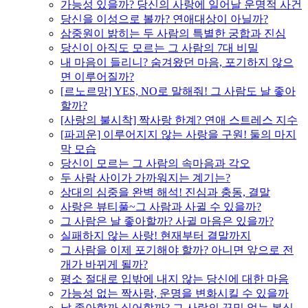
가능성 있을까? 당신의 사랑에 일어날 운명적 사건
당신을 이성으로 볼까? 연애대상이 아닐까?
삼중원이 밝히는 두 사람의 특별한 궁합과 진심
당신이 아직도 모르는 그 사람의 7대 비밀
내 마음이 들리니? 숨겨왔던 마음, 포기하지 않으
면 이루어질까?
[르노르망] YES, NO로 말해줘! 그 사람도 날 좋아
할까?
[사랑의 불시착] 짝사랑 한계? 연애 스트레스 지수
[파괴운] 이루어지지 않는 사랑을 구원! 둘의 마지
막 모습
당신이 모르는 그 사람의 속마음과 각오
두 사람 사이가 가까워지는 계기는?
상대의 심중을 완벽 해석! 진심과 충동, 결말
사랑은 뷰티풀~그 사람과 사귈 수 있을까?
그 사람은 날 좋아할까? 사귈 마음은 있을까?
실패하지 않는 사랑! 현재부터 결말까지
그 사람을 이제 포기해야 할까? 아니면 앞으로 전
개가 바뀌게 될까?
평소 절대로 입밖에 내지 않는 당신에 대한 마음
가능성 없는 짝사랑, 운명을 변화시킬 수 있을까
날 좋아할까 싫어할까? 그 사람의 꾸밈 없는 본심