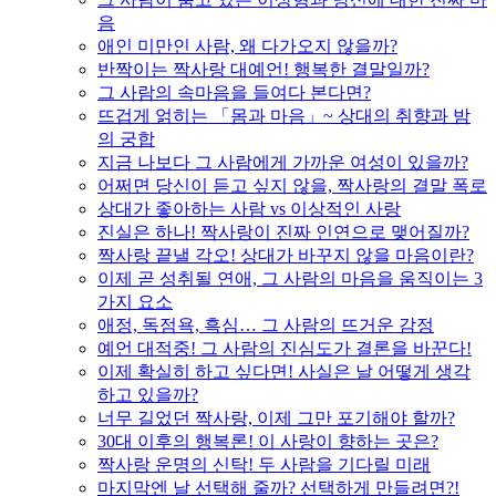
음
애인 미만인 사람, 왜 다가오지 않을까?
반짝이는 짝사랑 대예언! 행복한 결말일까?
그 사람의 속마음을 들여다 본다면?
뜨겁게 얽히는 「몸과 마음」~ 상대의 취향과 밤
의 궁합
지금 나보다 그 사람에게 가까운 여성이 있을까?
어쩌면 당신이 듣고 싶지 않을, 짝사랑의 결말 폭로
상대가 좋아하는 사람 vs 이상적인 사랑
진실은 하나! 짝사랑이 진짜 인연으로 맺어질까?
짝사랑 끝낼 각오! 상대가 바꾸지 않을 마음이란?
이제 곧 성취될 연애, 그 사람의 마음을 움직이는 3
가지 요소
애정, 독점욕, 흑심… 그 사람의 뜨거운 감정
예언 대적중! 그 사람의 진심도가 결론을 바꾼다!
이제 확실히 하고 싶다면! 사실은 날 어떻게 생각
하고 있을까?
너무 길었던 짝사랑, 이제 그만 포기해야 할까?
30대 이후의 행복론! 이 사랑이 향하는 곳은?
짝사랑 운명의 신탁! 두 사람을 기다릴 미래
마지막엔 날 선택해 줄까? 선택하게 만들려면?!