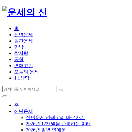
홈
신년운세
월간운세
만남
짝사랑
궁합
연애고민
오늘의 운세
1:1상담
홈
신년운세
신년운세 카테고리 바로가기
2026년 12개월을 관통하는 미래
2026년 일년 연애운