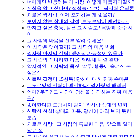
너에게만 반응하는 이 사랑, 어떻게 매듭지어질까?
진실을 알고 싶다면? 점성술로 보는 짝사랑 운명론
괴로운 짝사랑, 이제 포기하는 게 좋을까?
보이지 않는 상대의 감정, 르노르망이 예언하다!
만지고 싶은 충동, 실은 그 사람도? 욕망과 순수 사
이
그 사람의 마음을 전부 알려 주세요!
이 사랑은 맺어질까? 그 사람의 마음 변화
짝사랑 마지막 신탁! 맺어질 가능성이 있을까
그 사람의 적나라한 마음, 90일내 내릴 결단
암시적인 그 사람의 몸짓, 말투, 행동에 숨겨진 본
심은?
신들린 결정타 15항목! 당신에 대한 진짜 속마음
르노르망의 신탁이 예언하다! 짝사랑의 해결서
연애? 우정? 그 사람이 당신을 생각하는 진짜 마음
은?
좋아한다면 도망치지 말자! 짝사랑 상대의 변화
신랄한 현실! 상대의 마음, 당신이 아직 보지 못한
모습
괴로운 사랑~ 그 사람의 특별한 마음, 앞으로 일어
날 기적
그 사람이 품고 있는 이상형과 당신에 대한 진짜 마