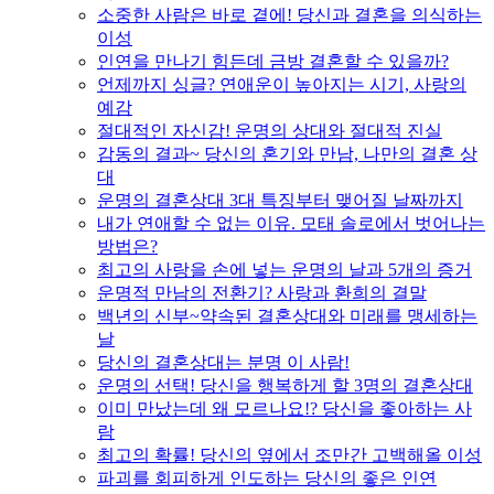
소중한 사람은 바로 곁에! 당신과 결혼을 의식하는
이성
인연을 만나기 힘든데 금방 결혼할 수 있을까?
언제까지 싱글? 연애운이 높아지는 시기, 사랑의
예감
절대적인 자신감! 운명의 상대와 절대적 진실
감동의 결과~ 당신의 혼기와 만남, 나만의 결혼 상
대
운명의 결혼상대 3대 특징부터 맺어질 날짜까지
내가 연애할 수 없는 이유. 모태 솔로에서 벗어나는
방법은?
최고의 사랑을 손에 넣는 운명의 날과 5개의 증거
운명적 만남의 전환기? 사랑과 환희의 결말
백년의 신부~약속된 결혼상대와 미래를 맹세하는
날
당신의 결혼상대는 분명 이 사람!
운명의 선택! 당신을 행복하게 할 3명의 결혼상대
이미 만났는데 왜 모르나요!? 당신을 좋아하는 사
람
최고의 확률! 당신의 옆에서 조만간 고백해올 이성
파괴를 회피하게 인도하는 당신의 좋은 인연