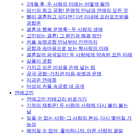
3개월 후, 두 사람의 미래는 어떻게 될까
당신의 최고 궁합! 운명적 만남과 연애의 모든 것
빨리 결혼하고 싶다면? 1년 이내에 프러포즈받을
궁합운
결혼과 행복 운명록~ 두 사람의 생애
고민되는 결혼! 그 원인과 해결 방안
커플 숙명궁합 만남부터 인연까지
궁합과 속마음으로 보는 짝사랑의 미래
결혼일까 파국일까? 두 사람에게 약속된 모든 미래
살풀이 궁합
가지고 싶은 이성을 손에 넣는 법
궁극 궁합~가치관,마음,숙명과 운명
지금은 연애중
마성의 커플 속궁합 대 공개
연애고민
연애고민 카테고리 바로가기
기적의 재회운! 두 사람의 사랑에 다시 불이 붙는
날
잊을 수 없는 사랑~그 사람의 본심, 다시 맺어질 가
능성
헤어질 수 없어, 좋아하니까. 아픈 사랑의 결말