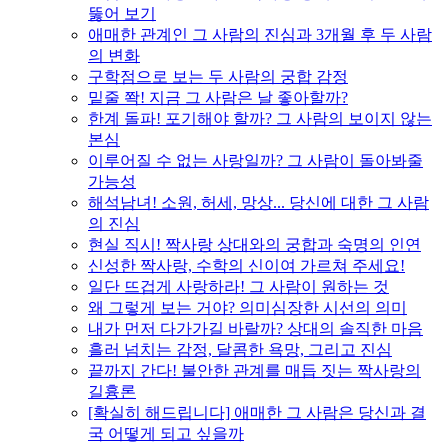
뚫어 보기
애매한 관계인 그 사람의 진심과 3개월 후 두 사람
의 변화
구학점으로 보는 두 사람의 궁합 감정
밑줄 쫙! 지금 그 사람은 날 좋아할까?
한계 돌파! 포기해야 할까? 그 사람의 보이지 않는
본심
이루어질 수 없는 사랑일까? 그 사람이 돌아봐줄
가능성
해석남녀! 소원, 허세, 망상... 당신에 대한 그 사람
의 진심
현실 직시! 짝사랑 상대와의 궁합과 숙명의 인연
신성한 짝사랑, 수학의 신이여 가르쳐 주세요!
일단 뜨겁게 사랑하라! 그 사람이 원하는 것
왜 그렇게 보는 거야? 의미심장한 시선의 의미
내가 먼저 다가가길 바랄까? 상대의 솔직한 마음
흘러 넘치는 감정, 달콤한 욕망, 그리고 진심
끝까지 간다! 불안한 관계를 매듭 짓는 짝사랑의
길흉론
[확실히 해드립니다] 애매한 그 사람은 당신과 결
국 어떻게 되고 싶을까