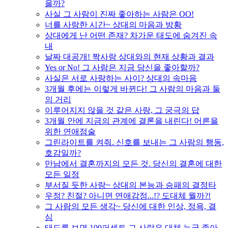
을까?
사실 그 사람이 진짜 좋아하는 사람은 OO!
너를 사랑한 시간~ 상대의 마음과 방황
상대에게 난 어떤 존재? 차가운 태도에 숨겨진 속
내
날짜 대공개! 짝사랑 상대와의 현재 상황과 결과
Yes or No! 그 사람은 지금 당신을 좋아할까?
사실은 서로 사랑하는 사이? 상대의 속마음
3개월 후에는 이렇게 바뀐다! 그 사람의 마음과 둘
의 거리
이루어지지 않을 것 같은 사랑, 그 궁극의 답
3개월 안에 지금의 관계에 결론을 내린다! 어른을
위한 연애점술
그린라이트를 켜줘. 신호를 보내는 그 사람의 행동,
호감일까?
만남에서 결혼까지의 모든 것. 당신의 결혼에 대한
모든 일정
부서질 듯한 사랑~ 상대의 본능과 승패의 결정타
우정? 친절? 아니면 연애감정...!? 도대체 뭘까?!
그 사람의 모든 생각~ 당신에 대한 인상, 정욕, 결
심
태도를 보면 100퍼센트 그 사람은 대체 누굴 좋아