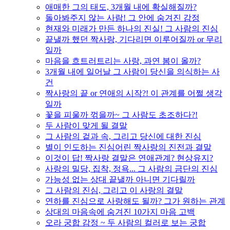
애매한 그의 태도, 3개월 내에 확실해질까?
돌아봐주지 않는 사람! 그 안에 숨겨진 감정
현재와 미래가 만든 하나의 진실! 그 사람의 진심
끝낼까 했던 짝사랑, 기다리면 이루어질까 or 무리
일까
마음을 흐트러트리는 사랑, 과연 봄이 올까?
3개월 내에 일어날 그 사람이 당신을 의식하는 사
건
짝사랑의 끝 or 연애의 시작?! 이 관계를 어쩔 생각
일까
꽃을 피울까 꺾을까~ 그 사람도 초조하다?!
두 사람이 맞게 될 결말
그 사람의 겉과 속, 그리고 당신에 대한 진심
별이 인도하는 진심어린 짝사랑의 진전과 결말
이것이 답! 짝사랑 결말은 연애관계? 현상유지?
사랑의 밀당, 집착, 정욕... 그 사람의 금단의 진심
가능성 없는 상대 끝낼까 아니면 기다릴까
그 사람의 진심, 그리고 이 사랑의 결말
연하를 진심으로 사랑해도 될까? 그가 원하는 관계
상대의 마음속에 숨겨진 10가지 마음 고백
오라 궁합 감정 ~ 두 사람의 컬러로 보는 궁합