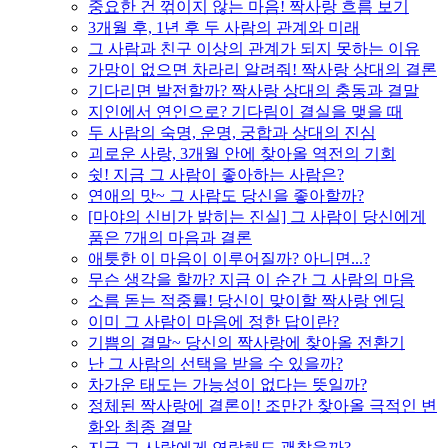
중요한 건 꺾이지 않는 마음! 짝사랑 흐름 보기
3개월 후, 1년 후 두 사람의 관계와 미래
그 사람과 친구 이상의 관계가 되지 못하는 이유
가망이 없으면 차라리 알려줘! 짝사랑 상대의 결론
기다리면 발전할까? 짝사랑 상대의 충동과 결말
지인에서 연인으로? 기다림이 결실을 맺을 때
두 사람의 숙명, 운명, 궁합과 상대의 진심
괴로운 사랑, 3개월 안에 찾아올 역전의 기회
쉿! 지금 그 사람이 좋아하는 사람은?
연애의 맛~ 그 사람도 당신을 좋아할까?
[마야의 신비가 밝히는 진실] 그 사람이 당신에게
품은 7개의 마음과 결론
애틋한 이 마음이 이루어질까? 아니면...?
무슨 생각을 할까? 지금 이 순간 그 사람의 마음
소름 돋는 적중률! 당신이 맞이할 짝사랑 엔딩
이미 그 사람이 마음에 정한 답이란?
기쁨의 결말~ 당신의 짝사랑에 찾아올 전환기
난 그 사람의 선택을 받을 수 있을까?
차가운 태도는 가능성이 없다는 뜻일까?
정체된 짝사랑에 결론이! 조만간 찾아올 극적인 변
화와 최종 결말
지금 그 사람에게 연락해도 괜찮을까?