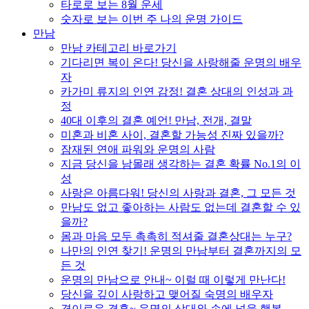
타로로 보는 8월 운세
숫자로 보는 이번 주 나의 운명 가이드
만남
만남 카테고리 바로가기
기다리면 복이 온다! 당신을 사랑해줄 운명의 배우
자
카가미 류지의 인연 감정! 결혼 상대의 인성과 과
정
40대 이후의 결혼 예언! 만남, 전개, 결말
미혼과 비혼 사이, 결혼할 가능성 진짜 있을까?
잠재된 연애 파워와 운명의 사람
지금 당신을 남몰래 생각하는 결혼 확률 No.1의 이
성
사랑은 아름다워! 당신의 사랑과 결혼, 그 모든 것
만남도 없고 좋아하는 사람도 없는데 결혼할 수 있
을까?
몸과 마음 모두 촉촉히 적셔줄 결혼상대는 누구?
나만의 인연 찾기! 운명의 만남부터 결혼까지의 모
든 것
운명의 만남으로 안내~ 이럴 때 이렇게 만난다!
당신을 깊이 사랑하고 맺어질 숙명의 배우자
경이로운 결혼~ 운명의 상대와 손에 넣을 행복