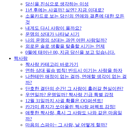
당신을 진심으로 생각하는 이성
1년 후에는 사귈까? 실연? 지금 이대로?
소울카드로 보는 당신의 연애와 결혼에 대한 모든
것
내게도 다시 사랑이 올까요?
운명의 상대가 나타날 시기
나의 운명의 상대는 과연 어떤 사람일까?
외로운 솔로 생활을 탈출할 시기는 언제
0월에 태어난 00, 지금 당신을 보고 있습니다.
짝사랑
짝사랑 카테고리 바로가기
연하 상대 필승 법칙! 반드시 이기는 사랑을 하자
나한테만 애정이 없는 걸까, 연애할 생각이 없는 걸
까?
단호한 결단의 순간! 그 사람이 흘러갈 현실이란?
우연일까? 운명일까? 짝사랑 긴급 특별 감정
12월 31일까지 사귈 확률은 OO퍼센트!
카가미 류지가 쏘아올린 짝사랑 퍼펙트 감정!
애틋한 짝사랑, 혹시 그 사람도 나와 같은 마음일
까?
마음의 스파이~ 그 사람, 날 어떻게 할까?