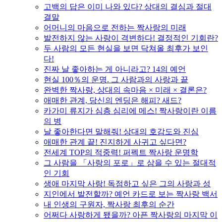
고백의 답은 이미 나와 있다? 상대의 결심과 절대
결말
어머니의 마음으로 전하는 짝사랑의 미래
발전하지 않는 사랑이 격변하다! 결정적인 기회란?
두 사람의 모든 현실을 보면 닥쳐올 최후가 보인
다!
진짜 날 좋아하는 게 아니라고? 14의 예언
현실 100％의 운명. 그 사람과의 사랑과 끝
완벽한 짝사랑, 상대의 속마음 × 미래 × 결론은?
애매한 관계, 당신의 엔딩은 해피? 새드?
카가미 류지가 심층 심리에 메스! 짝사랑이란 이름
의 병
날 좋아한다면 말해줘! 상대의 호감도와 진심
애매한 관계 끝! 진지하게 사귀고 싶다면?
전세계 TOP의 적중력! 퍼펙트 짝사랑 운명학
그 사람을 「사랑의 포로」로 삼을 수 있는 절대적
인 기회
생애 마지막 사랑! 독점하고 싶은 그의 사랑과 성
지인에서 발전할까? 예언 카드로 보는 짝사랑 백서
내 인생의 구원자, 짝사랑 최후의 순간
어쩌다 사랑하게 됐을까? 아픈 짝사랑의 마지막 이