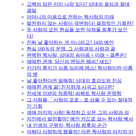
고백의 답은 이미 나와 있다? 상대의 결심과 절대
결말
어머니의 마음으로 전하는 짝사랑의 미래
발전하지 않는 사랑이 격변하다! 결정적인 기회란?
두 사람의 모든 현실을 보면 닥쳐올 최후가 보인
다!
진짜 날 좋아하는 게 아니라고? 14의 예언
현실 100％의 운명. 그 사람과의 사랑과 끝
완벽한 짝사랑, 상대의 속마음 × 미래 × 결론은?
애매한 관계, 당신의 엔딩은 해피? 새드?
카가미 류지가 심층 심리에 메스! 짝사랑이란 이름
의 병
날 좋아한다면 말해줘! 상대의 호감도와 진심
애매한 관계 끝! 진지하게 사귀고 싶다면?
전세계 TOP의 적중력! 퍼펙트 짝사랑 운명학
그 사람을 「사랑의 포로」로 삼을 수 있는 절대적
인 기회
생애 마지막 사랑! 독점하고 싶은 그의 사랑과 성
지인에서 발전할까? 예언 카드로 보는 짝사랑 백서
내 인생의 구원자, 짝사랑 최후의 순간
어쩌다 사랑하게 됐을까? 아픈 짝사랑의 마지막 이