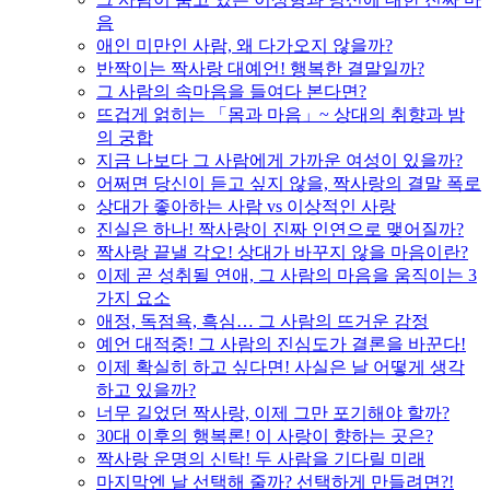
음
애인 미만인 사람, 왜 다가오지 않을까?
반짝이는 짝사랑 대예언! 행복한 결말일까?
그 사람의 속마음을 들여다 본다면?
뜨겁게 얽히는 「몸과 마음」~ 상대의 취향과 밤
의 궁합
지금 나보다 그 사람에게 가까운 여성이 있을까?
어쩌면 당신이 듣고 싶지 않을, 짝사랑의 결말 폭로
상대가 좋아하는 사람 vs 이상적인 사랑
진실은 하나! 짝사랑이 진짜 인연으로 맺어질까?
짝사랑 끝낼 각오! 상대가 바꾸지 않을 마음이란?
이제 곧 성취될 연애, 그 사람의 마음을 움직이는 3
가지 요소
애정, 독점욕, 흑심… 그 사람의 뜨거운 감정
예언 대적중! 그 사람의 진심도가 결론을 바꾼다!
이제 확실히 하고 싶다면! 사실은 날 어떻게 생각
하고 있을까?
너무 길었던 짝사랑, 이제 그만 포기해야 할까?
30대 이후의 행복론! 이 사랑이 향하는 곳은?
짝사랑 운명의 신탁! 두 사람을 기다릴 미래
마지막엔 날 선택해 줄까? 선택하게 만들려면?!