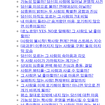
가능성 있을까? 당신의 사랑에 일어날 운명적 사건
당신을 이성으로 볼까? 연애대상이 아닐까?
삼중원이 밝히는 두 사람의 특별한 궁합과 진심
당신이 아직도 모르는 그 사람의 7대 비밀
내 마음이 들리니? 숨겨왔던 마음, 포기하지 않으
면 이루어질까?
[르노르망] YES, NO로 말해줘! 그 사람도 날 좋아
할까?
[사랑의 불시착] 짝사랑 한계? 연애 스트레스 지수
[파괴운] 이루어지지 않는 사랑을 구원! 둘의 마지
막 모습
당신이 모르는 그 사람의 속마음과 각오
두 사람 사이가 가까워지는 계기는?
상대의 심중을 완벽 해석! 진심과 충동, 결말
사랑은 뷰티풀~그 사람과 사귈 수 있을까?
그 사람은 날 좋아할까? 사귈 마음은 있을까?
실패하지 않는 사랑! 현재부터 결말까지
그 사람을 이제 포기해야 할까? 아니면 앞으로 전
개가 바뀌게 될까?
평소 절대로 입밖에 내지 않는 당신에 대한 마음
가능성 없는 짝사랑, 운명을 변화시킬 수 있을까
날 좋아할까 싫어할까? 그 사람의 꾸밈 없는 본심