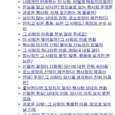
너에게만 반응하는 이 사랑, 어떻게 매듭지어질까?
진실을 알고 싶다면? 점성술로 보는 짝사랑 운명론
괴로운 짝사랑, 이제 포기하는 게 좋을까?
보이지 않는 상대의 감정, 르노르망이 예언하다!
만지고 싶은 충동, 실은 그 사람도? 욕망과 순수 사
이
그 사람의 마음을 전부 알려 주세요!
이 사랑은 맺어질까? 그 사람의 마음 변화
짝사랑 마지막 신탁! 맺어질 가능성이 있을까
그 사람의 적나라한 마음, 90일내 내릴 결단
암시적인 그 사람의 몸짓, 말투, 행동에 숨겨진 본
심은?
신들린 결정타 15항목! 당신에 대한 진짜 속마음
르노르망의 신탁이 예언하다! 짝사랑의 해결서
연애? 우정? 그 사람이 당신을 생각하는 진짜 마음
은?
좋아한다면 도망치지 말자! 짝사랑 상대의 변화
신랄한 현실! 상대의 마음, 당신이 아직 보지 못한
모습
괴로운 사랑~ 그 사람의 특별한 마음, 앞으로 일어
날 기적
그 사람이 품고 있는 이상형과 당신에 대한 진짜 마