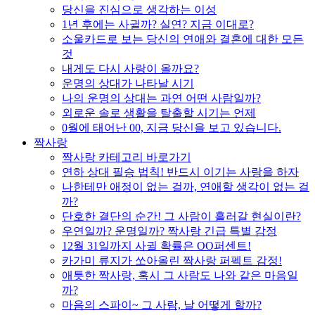
당신을 진심으로 생각하는 이성
1년 후에는 사귈까? 실연? 지금 이대로?
소울카드로 보는 당신의 연애와 결혼에 대한 모든
것
내게도 다시 사랑이 올까요?
운명의 상대가 나타날 시기
나의 운명의 상대는 과연 어떤 사람일까?
외로운 솔로 생활을 탈출할 시기는 언제
0월에 태어난 00, 지금 당신을 보고 있습니다.
짝사랑
짝사랑 카테고리 바로가기
연하 상대 필승 법칙! 반드시 이기는 사랑을 하자
나한테만 애정이 없는 걸까, 연애할 생각이 없는 걸
까?
단호한 결단의 순간! 그 사람이 흘러갈 현실이란?
우연일까? 운명일까? 짝사랑 긴급 특별 감정
12월 31일까지 사귈 확률은 OO퍼센트!
카가미 류지가 쏘아올린 짝사랑 퍼펙트 감정!
애틋한 짝사랑, 혹시 그 사람도 나와 같은 마음일
까?
마음의 스파이~ 그 사람, 날 어떻게 할까?