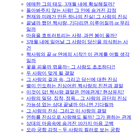
애매한 그의 태도, 3개월 내에 확실해질까?
돌아봐주지 않는 사람! 그 안에 숨겨진 감정
현재와 미래가 만든 하나의 진실! 그 사람의 진심
끝낼까 했던 짝사랑, 기다리면 이루어질까 or 무리
일까
마음을 흐트러트리는 사랑, 과연 봄이 올까?
3개월 내에 일어날 그 사람이 당신을 의식하는 사
건
짝사랑의 끝 or 연애의 시작?! 이 관계를 어쩔 생각
일까
꽃을 피울까 꺾을까~ 그 사람도 초조하다?!
두 사람이 맞게 될 결말
그 사람의 겉과 속, 그리고 당신에 대한 진심
별이 인도하는 진심어린 짝사랑의 진전과 결말
이것이 답! 짝사랑 결말은 연애관계? 현상유지?
사랑의 밀당, 집착, 정욕... 그 사람의 금단의 진심
가능성 없는 상대 끝낼까 아니면 기다릴까
그 사람의 진심, 그리고 이 사랑의 결말
연하를 진심으로 사랑해도 될까? 그가 원하는 관계
상대의 마음속에 숨겨진 10가지 마음 고백
오라 궁합 감정 ~ 두 사람의 컬러로 보는 궁합