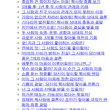
중요한 건 꺾이지 않는 마음! 짝사랑 흐름 보기
3개월 후, 1년 후 두 사람의 관계와 미래
그 사람과 친구 이상의 관계가 되지 못하는 이유
가망이 없으면 차라리 알려줘! 짝사랑 상대의 결론
기다리면 발전할까? 짝사랑 상대의 충동과 결말
지인에서 연인으로? 기다림이 결실을 맺을 때
두 사람의 숙명, 운명, 궁합과 상대의 진심
괴로운 사랑, 3개월 안에 찾아올 역전의 기회
쉿! 지금 그 사람이 좋아하는 사람은?
연애의 맛~ 그 사람도 당신을 좋아할까?
[마야의 신비가 밝히는 진실] 그 사람이 당신에게
품은 7개의 마음과 결론
애틋한 이 마음이 이루어질까? 아니면...?
무슨 생각을 할까? 지금 이 순간 그 사람의 마음
소름 돋는 적중률! 당신이 맞이할 짝사랑 엔딩
이미 그 사람이 마음에 정한 답이란?
기쁨의 결말~ 당신의 짝사랑에 찾아올 전환기
난 그 사람의 선택을 받을 수 있을까?
차가운 태도는 가능성이 없다는 뜻일까?
정체된 짝사랑에 결론이! 조만간 찾아올 극적인 변
화와 최종 결말
지금 그 사람에게 연락해도 괜찮을까?