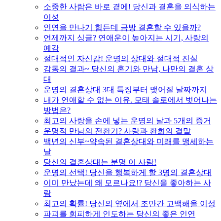
소중한 사람은 바로 곁에! 당신과 결혼을 의식하는
이성
인연을 만나기 힘든데 금방 결혼할 수 있을까?
언제까지 싱글? 연애운이 높아지는 시기, 사랑의
예감
절대적인 자신감! 운명의 상대와 절대적 진실
감동의 결과~ 당신의 혼기와 만남, 나만의 결혼 상
대
운명의 결혼상대 3대 특징부터 맺어질 날짜까지
내가 연애할 수 없는 이유. 모태 솔로에서 벗어나는
방법은?
최고의 사랑을 손에 넣는 운명의 날과 5개의 증거
운명적 만남의 전환기? 사랑과 환희의 결말
백년의 신부~약속된 결혼상대와 미래를 맹세하는
날
당신의 결혼상대는 분명 이 사람!
운명의 선택! 당신을 행복하게 할 3명의 결혼상대
이미 만났는데 왜 모르나요!? 당신을 좋아하는 사
람
최고의 확률! 당신의 옆에서 조만간 고백해올 이성
파괴를 회피하게 인도하는 당신의 좋은 인연