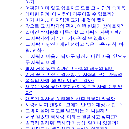
야기
어쩌면 이미 알고 있을지도 모를 그 사람의 속마음
애매한 관계, 이 사랑이 이루어질 수 있을까?
이제 한계… 마지막엔 그가 내 것이 될까
앞으로 그 사람과의 관계, 어떤 변화가 찾아올까?
길어진 짝사랑을 마무리할 그 사람의 자백이란?
그 사람과의 거리, 더 가까워질 수 있을까?
그 사람이 당신에게만 전하고 싶은 마음~진심, 바
람, 연심~
그 사람이 마음에 담아둔 당신에 대한 마음, 앞으로
두 사람의 미래
혹시 거절 당한 걸까? 그 사람의 태도의 의미
이제 끝내고 싶은 짝사랑, 두 사람의 모든 가능성
폭풍의 사랑, 왜 발전이 없는 걸까?
새로운 사실 공개! 포기하지 않으면 사귈 수도 있
다?
매혹된 짝사랑, 우리에게 해피 엔딩이 있을까
사랑하니까 괜찮아! 그에게 난 연애대상 or 친구?
그의 마음에 파도를 일으키는 게 나일까?
너무 길었던 짝사랑, 이제는 결별하고 싶다면?
솔직히 말해줘! 짝사랑 가능성, 얼마나 있을까?
그 사람도 날 생각해줄 가능성이 있을까?