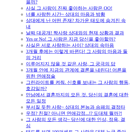
을까?
사실 그 사람이 진짜 좋아하는 사람은 OO!
너를 사랑한 시간~ 상대의 마음과 방황
상대에게 난 어떤 존재? 차가운 태도에 숨겨진 속
내
날짜 대공개! 짝사랑 상대와의 현재 상황과 결과
Yes or No! 그 사람은 지금 당신을 좋아할까?
사실은 서로 사랑하는 사이? 상대의 속마음
3개월 후에는 이렇게 바뀐다! 그 사람의 마음과 둘
의 거리
이루어지지 않을 것 같은 사랑, 그 궁극의 답
3개월 안에 지금의 관계에 결론을 내린다! 어른을
위한 연애점술
그린라이트를 켜줘. 신호를 보내는 그 사람의 행동,
호감일까?
만남에서 결혼까지의 모든 것. 당신의 결혼에 대한
모든 일정
부서질 듯한 사랑~ 상대의 본능과 승패의 결정타
우정? 친절? 아니면 연애감정...!? 도대체 뭘까?!
그 사람의 모든 생각~ 당신에 대한 인상, 정욕, 결
심
태도를 보면 100퍼센트 그 사람은 대체 누굴 좋아