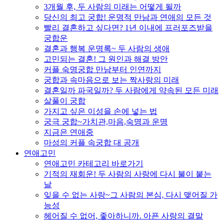
3개월 후, 두 사람의 미래는 어떻게 될까
당신의 최고 궁합! 운명적 만남과 연애의 모든 것
빨리 결혼하고 싶다면? 1년 이내에 프러포즈받을
궁합운
결혼과 행복 운명록~ 두 사람의 생애
고민되는 결혼! 그 원인과 해결 방안
커플 숙명궁합 만남부터 인연까지
궁합과 속마음으로 보는 짝사랑의 미래
결혼일까 파국일까? 두 사람에게 약속된 모든 미래
살풀이 궁합
가지고 싶은 이성을 손에 넣는 법
궁극 궁합~가치관,마음,숙명과 운명
지금은 연애중
마성의 커플 속궁합 대 공개
연애고민
연애고민 카테고리 바로가기
기적의 재회운! 두 사람의 사랑에 다시 불이 붙는
날
잊을 수 없는 사랑~그 사람의 본심, 다시 맺어질 가
능성
헤어질 수 없어, 좋아하니까. 아픈 사랑의 결말