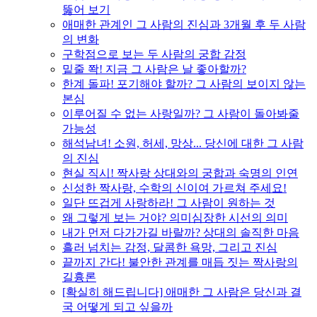
뚫어 보기
애매한 관계인 그 사람의 진심과 3개월 후 두 사람
의 변화
구학점으로 보는 두 사람의 궁합 감정
밑줄 쫙! 지금 그 사람은 날 좋아할까?
한계 돌파! 포기해야 할까? 그 사람의 보이지 않는
본심
이루어질 수 없는 사랑일까? 그 사람이 돌아봐줄
가능성
해석남녀! 소원, 허세, 망상... 당신에 대한 그 사람
의 진심
현실 직시! 짝사랑 상대와의 궁합과 숙명의 인연
신성한 짝사랑, 수학의 신이여 가르쳐 주세요!
일단 뜨겁게 사랑하라! 그 사람이 원하는 것
왜 그렇게 보는 거야? 의미심장한 시선의 의미
내가 먼저 다가가길 바랄까? 상대의 솔직한 마음
흘러 넘치는 감정, 달콤한 욕망, 그리고 진심
끝까지 간다! 불안한 관계를 매듭 짓는 짝사랑의
길흉론
[확실히 해드립니다] 애매한 그 사람은 당신과 결
국 어떻게 되고 싶을까