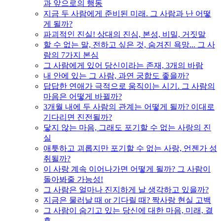
과 앞으로의 행동
지금 두 사람에게 준비된 미래. 그 사람과 난 어떻
게 될까?
파괴적인 진실! 상대의 진심, 본성, 비밀, 거짓말
할 수 없는 말, 전하고 싶은 것, 숨겨진 욕망... 그 사
람의 7가지 본심
그 사람에게 있어 당신이라는 존재, 3개의 바람
내 안에 있는 그 사람, 과연 궁합도 좋을까?
답답한 연애가 극적으로 움직이는 시기. 그 사람의
마음은 어떻게 바뀔까?
3개월 내에 두 사람의 관계는 어떻게 될까? 이대로
기다리면 진전될까?
닿지 않는 마음, 그래도 포기할 수 없는 사랑의 진
실
애틋하고 괴롭지만 포기할 수 없는 사랑, 언젠가 성
취될까?
이 사랑 계속 이어나가면 어떻게 될까? 그 사람이
돌아봐줄 가능성!
그 사람은 얼마나 진지하게 날 생각하고 있을까?
지금은 물러날 때 or 기다릴 때? 짝사랑 현실 고백
그 사람이 숨기고 있는 당신에 대한 마음, 미래, 결
혼