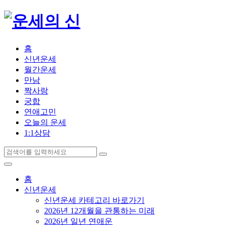
홈
신년운세
월간운세
만남
짝사랑
궁합
연애고민
오늘의 운세
1:1상담
홈
신년운세
신년운세 카테고리 바로가기
2026년 12개월을 관통하는 미래
2026년 일년 연애운