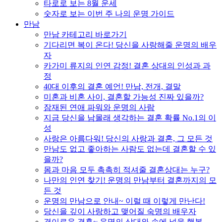
타로로 보는 8월 운세
숫자로 보는 이번 주 나의 운명 가이드
만남
만남 카테고리 바로가기
기다리면 복이 온다! 당신을 사랑해줄 운명의 배우
자
카가미 류지의 인연 감정! 결혼 상대의 인성과 과
정
40대 이후의 결혼 예언! 만남, 전개, 결말
미혼과 비혼 사이, 결혼할 가능성 진짜 있을까?
잠재된 연애 파워와 운명의 사람
지금 당신을 남몰래 생각하는 결혼 확률 No.1의 이
성
사랑은 아름다워! 당신의 사랑과 결혼, 그 모든 것
만남도 없고 좋아하는 사람도 없는데 결혼할 수 있
을까?
몸과 마음 모두 촉촉히 적셔줄 결혼상대는 누구?
나만의 인연 찾기! 운명의 만남부터 결혼까지의 모
든 것
운명의 만남으로 안내~ 이럴 때 이렇게 만난다!
당신을 깊이 사랑하고 맺어질 숙명의 배우자
경이로운 결혼~ 운명의 상대와 손에 넣을 행복