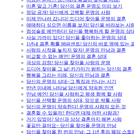
미혼 말고 기혼! 당신의 결혼 운명도 미리 보기
정답 공개! 당신에게 고백할 운명의 사람
이제 만나러 갑니다! 드디어 찾아올 운명의 결혼
애매하다 싶으면 이름을 보자! 당신을 바라보는 사
점성술로 예언하다! 당신을 행복하게 할 운명의 상
사실 가까이 있다? 당신을 좋아하는 운명의 상대
1년내 결혼 확률 98퍼센트! 당신의 바로 옆에 있는
사랑의 시작을 놓치지 말자! 운명의 만남과 결혼
비교할 수 없는 예언! 운명의 결혼 상대
극상의 감정! 당신을 찾아올 사랑의 운명
드디어 찾아올 그 날! 카가미가 밝히는 당신의 결혼
행복을 그리는 미래, 당신의 만남과 결혼
당신의 운명의 상대~그 특징과 만나는 시기
반년 이내에 나타날 당신에게 약속된 인연
만남 예언! 당신을 사랑하고 평생 함께 할 사람
당신을 선택할 운명의 상대, 앞으로 싹틀 사랑
당신의 운명이 약속한다! 운명의 사람의 모든 것
결혼할 수 있을까? 한다면 대체 어떤 사람과?
거기 있었어? 당신과 상상 결혼까지 해본 사람
꽃길만 걸어요~ 당신을 찾아올 운명의 만남
당신을 찾아올 한 번의 만남, 그 1년 후의 웨딩 스토