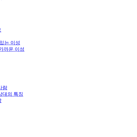
보
 있는 이성
 가까운 이성
사람
상대의 특징
남