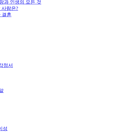
랑과 인생의 모든 것
 사람은?
한 결혼
 감정서
말
이성