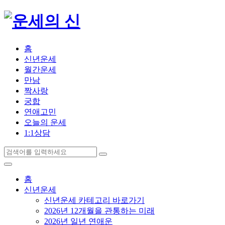
홈
신년운세
월간운세
만남
짝사랑
궁합
연애고민
오늘의 운세
1:1상담
홈
신년운세
신년운세 카테고리 바로가기
2026년 12개월을 관통하는 미래
2026년 일년 연애운