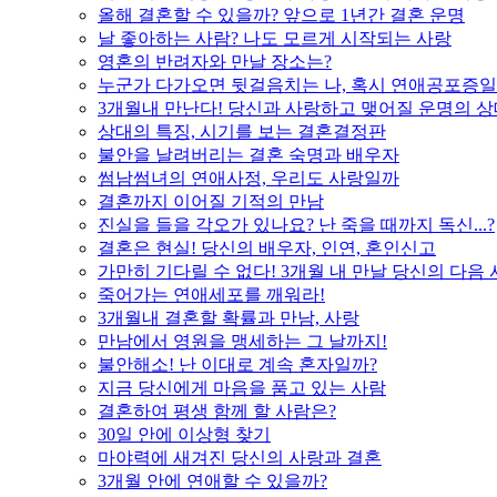
올해 결혼할 수 있을까? 앞으로 1년간 결혼 운명
날 좋아하는 사람? 나도 모르게 시작되는 사랑
영혼의 반려자와 만날 장소는?
누군가 다가오면 뒷걸음치는 나, 혹시 연애공포증일
3개월내 만난다! 당신과 사랑하고 맺어질 운명의 
상대의 특징, 시기를 보는 결혼결정판
불안을 날려버리는 결혼 숙명과 배우자
썸남썸녀의 연애사정, 우리도 사랑일까
결혼까지 이어질 기적의 만남
진실을 들을 각오가 있나요? 난 죽을 때까지 독신...?
결혼은 현실! 당신의 배우자, 인연, 혼인신고
가만히 기다릴 수 없다! 3개월 내 만날 당신의 다음
죽어가는 연애세포를 깨워라!
3개월내 결혼할 확률과 만남, 사랑
만남에서 영원을 맹세하는 그 날까지!
불안해소! 난 이대로 계속 혼자일까?
지금 당신에게 마음을 품고 있는 사람
결혼하여 평생 함께 할 사람은?
30일 안에 이상형 찾기
마야력에 새겨진 당신의 사랑과 결혼
3개월 안에 연애할 수 있을까?