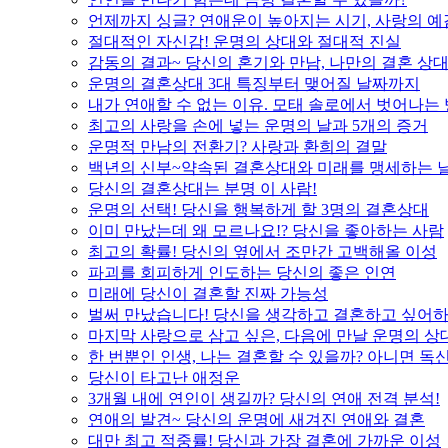
언제까지 싱글? 연애운이 높아지는 시기, 사랑의 예
절대적인 자신감! 운명의 상대와 절대적 진실
감동의 결과~ 당신의 혼기와 만남, 나만의 결혼 상
운명의 결혼상대 3대 특징부터 맺어질 날짜까지
내가 연애할 수 없는 이유. 모태 솔로에서 벗어나는
최고의 사랑을 손에 넣는 운명의 날과 5개의 증거
운명적 만남의 전환기? 사랑과 환희의 결말
백년의 신부~약속된 결혼상대와 미래를 맹세하는 
당신의 결혼상대는 분명 이 사람!
운명의 선택! 당신을 행복하게 할 3명의 결혼상대
이미 만났는데 왜 모르나요!? 당신을 좋아하는 사람
최고의 확률! 당신의 옆에서 조만간 고백해올 이성
파괴를 회피하게 인도하는 당신의 좋은 인연
미래에 당신이 결혼할 진짜 가능성
벌써 만났습니다! 당신을 생각하고 결혼하고 싶어하
마지막 사랑으로 삼고 싶은, 다음에 만날 운명의 상
한 번뿐인 인생, 나는 결혼할 수 있을까? 아니면 독신
당신이 타고난 애정운
3개월 내에 연인이 생길까? 당신의 연애 전격 분석!
연애의 발견~ 당신의 운명에 새겨진 연애와 결혼
대만 최고 적중률! 당신과 가장 결혼에 가까운 이성