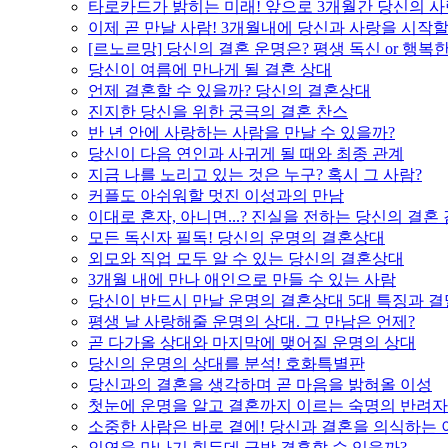
타로카드가 밝히는 미래! 앞으로 3개월간 당신의 사
이제 곧 만날 사람! 3개월내에 당신과 사랑을 시작할
[르노르망] 당신의 결혼 운명은? 평생 독신 or 행복
당신이 여름에 만나게 될 결혼 상대
언제 결혼할 수 있을까? 당신의 결혼상대
진지한 당신을 위한 궁극의 결혼 찬스
반 년 안에 사랑하는 사람을 만날 수 있을까?
당신이 다음 연인과 사귀게 될 때와 최종 관계
지금 나를 노리고 있는 것은 누구? 혹시 그 사람?
커플도 아쉬워할 멋진 이성과의 만남
이대로 혼자, 아니면...? 진실을 전하는 당신의 결혼
모든 독신자 필독! 당신의 운명의 결혼상대
외모와 직업 모두 알 수 있는 당신의 결혼상대
3개월 내에 만나 애인으로 만들 수 있는 사람
당신이 반드시 만날 운명의 결혼상대 5대 특징과 결
평생 날 사랑해줄 운명의 상대. 그 만남은 언제?
곧 다가올 상대와 마지막에 맺어질 운명의 상대
당신의 운명의 상대를 분석! 호화특별판
당신과의 결혼을 생각하며 곧 마음을 밝혀올 이성
첫눈에 운명을 알고 결혼까지 이르는 숙명의 반려자
소중한 사람은 바로 곁에! 당신과 결혼을 의식하는 
인연을 만나기 힘든데 금방 결혼할 수 있을까?