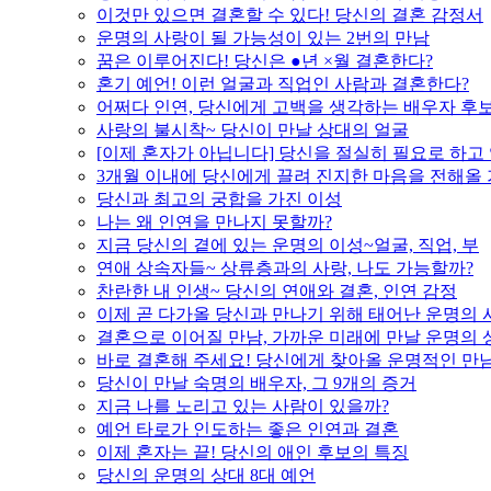
이것만 있으면 결혼할 수 있다! 당신의 결혼 감정서
운명의 사랑이 될 가능성이 있는 2번의 만남
꿈은 이루어진다! 당신은 ●년 ×월 결혼한다?
혼기 예언! 이런 얼굴과 직업인 사람과 결혼한다?
어쩌다 인연, 당신에게 고백을 생각하는 배우자 후
사랑의 불시착~ 당신이 만날 상대의 얼굴
[이제 혼자가 아닙니다] 당신을 절실히 필요로 하고
3개월 이내에 당신에게 끌려 진지한 마음을 전해올
당신과 최고의 궁합을 가진 이성
나는 왜 인연을 만나지 못할까?
지금 당신의 곁에 있는 운명의 이성~얼굴, 직업, 부
연애 상속자들~ 상류층과의 사랑, 나도 가능할까?
찬란한 내 인생~ 당신의 연애와 결혼, 인연 감정
이제 곧 다가올 당신과 만나기 위해 태어난 운명의 
결혼으로 이어질 만남, 가까운 미래에 만날 운명의 
바로 결혼해 주세요! 당신에게 찾아올 운명적인 만
당신이 만날 숙명의 배우자, 그 9개의 증거
지금 나를 노리고 있는 사람이 있을까?
예언 타로가 인도하는 좋은 인연과 결혼
이제 혼자는 끝! 당신의 애인 후보의 특징
당신의 운명의 상대 8대 예언