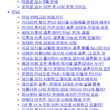
타로로 보는 8월 운세
숫자로 보는 이번 주 나의 운명 가이드
만남
만남 카테고리 바로가기
기다리면 복이 온다! 당신을 사랑해줄 운명의 배우
카가미 류지의 인연 감정! 결혼 상대의 인성과 과정
40대 이후의 결혼 예언! 만남, 전개, 결말
미혼과 비혼 사이, 결혼할 가능성 진짜 있을까?
잠재된 연애 파워와 운명의 사람
지금 당신을 남몰래 생각하는 결혼 확률 No.1의 이
사랑은 아름다워! 당신의 사랑과 결혼, 그 모든 것
만남도 없고 좋아하는 사람도 없는데 결혼할 수 있
몸과 마음 모두 촉촉히 적셔줄 결혼상대는 누구?
나만의 인연 찾기! 운명의 만남부터 결혼까지의 모든
운명의 만남으로 안내~ 이럴 때 이렇게 만난다!
당신을 깊이 사랑하고 맺어질 숙명의 배우자
경이로운 결혼~ 운명의 상대와 손에 넣을 행복
아름다운 나의 운명의 상대~어디서 만나게 될까?
하나부터 열까지! 운명에 새겨진 인연의 모습
어쩌다 마주친, 당신과 사랑에 빠질 인연
1년 후 난 누구와 어떤 식으로 사랑하고 있을까?
지금은 혼자인 당신에게 확실히 찾아올 미래!