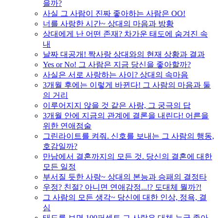
을까?
사실 그 사람이 진짜 좋아하는 사람은 OO!
너를 사랑한 시간~ 상대의 마음과 방황
상대에게 난 어떤 존재? 차가운 태도에 숨겨진 속
내
날짜 대공개! 짝사랑 상대와의 현재 상황과 결과
Yes or No! 그 사람은 지금 당신을 좋아할까?
사실은 서로 사랑하는 사이? 상대의 속마음
3개월 후에는 이렇게 바뀐다! 그 사람의 마음과 둘
의 거리
이루어지지 않을 것 같은 사랑, 그 궁극의 답
3개월 안에 지금의 관계에 결론을 내린다! 어른을
위한 연애점술
그린라이트를 켜줘. 신호를 보내는 그 사람의 행동,
호감일까?
만남에서 결혼까지의 모든 것. 당신의 결혼에 대한
모든 일정
부서질 듯한 사랑~ 상대의 본능과 승패의 결정타
우정? 친절? 아니면 연애감정...!? 도대체 뭘까?!
그 사람의 모든 생각~ 당신에 대한 인상, 정욕, 결
심
태도를 보면 100퍼센트 그 사람은 대체 누굴 좋아