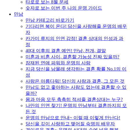
타로로 보는 8월 운세
숫자로 보는 이번 주 나의 운명 가이드
만남
만남 카테고리 바로가기
기다리면 복이 온다! 당신을 사랑해줄 운명의 배우
자
카가미 류지의 인연 감정! 결혼 상대의 인성과 과
정
40대 이후의 결혼 예언! 만남, 전개, 결말
미혼과 비혼 사이, 결혼할 가능성 진짜 있을까?
잠재된 연애 파워와 운명의 사람
지금 당신을 남몰래 생각하는 결혼 확률 No.1의 이
성
사랑은 아름다워! 당신의 사랑과 결혼, 그 모든 것
만남도 없고 좋아하는 사람도 없는데 결혼할 수 있
을까?
몸과 마음 모두 촉촉히 적셔줄 결혼상대는 누구?
나만의 인연 찾기! 운명의 만남부터 결혼까지의 모
든 것
운명의 만남으로 안내~ 이럴 때 이렇게 만난다!
당신을 깊이 사랑하고 맺어질 숙명의 배우자
경이로운 결혼~ 운명의 상대와 손에 넣을 행복