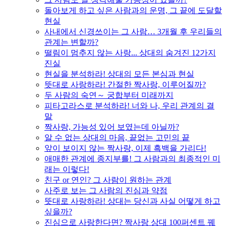
돌아보게 하고 싶은 사람과의 운명, 그 끝에 도달할
현실
사내에서 신경쓰이는 그 사람… 3개월 후 우리들의
관계는 변할까?
떨림이 멈추지 않는 사랑... 상대의 숨겨진 12가지
진실
현실을 분석하라! 상대의 모든 본심과 현실
뜻대로 사랑하라! 간절한 짝사랑, 이루어질까?
두 사람의 숙연～ 궁합부터 미래까지
피타고라스로 분석하라! 너와 나, 우리 관계의 결
말
짝사랑, 가능성 있어 보였는데 아닐까?
알 수 없는 상대의 마음, 끝없는 고민의 끝
앞이 보이지 않는 짝사랑, 이제 흑백을 가리다!
애매한 관계에 종지부를! 그 사람과의 최종적인 미
래는 이렇다!
친구 or 연인? 그 사람이 원하는 관계
사주로 보는 그 사람의 진심과 약점
뜻대로 사랑하라! 상대는 당신과 사실 어떻게 하고
싶을까?
진심으로 사랑한다면? 짝사랑 상대 100퍼센트 꿰