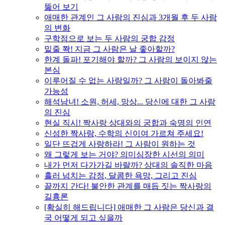
뚫어 보기
애매한 관계인 그 사람의 진심과 3개월 후 두 사람
의 변화
구학점으로 보는 두 사람의 궁합 감정
밑줄 쫙! 지금 그 사람은 날 좋아할까?
한계 돌파! 포기해야 할까? 그 사람의 보이지 않는
본심
이루어질 수 없는 사랑일까? 그 사람이 돌아봐줄
가능성
해석남녀! 소원, 허세, 망상... 당신에 대한 그 사람
의 진심
현실 직시! 짝사랑 상대와의 궁합과 숙명의 인연
신성한 짝사랑, 수학의 신이여 가르쳐 주세요!
일단 뜨겁게 사랑하라! 그 사람이 원하는 것
왜 그렇게 보는 거야? 의미심장한 시선의 의미
내가 먼저 다가가길 바랄까? 상대의 솔직한 마음
흘러 넘치는 감정, 달콤한 욕망, 그리고 진심
끝까지 간다! 불안한 관계를 매듭 짓는 짝사랑의
길흉론
[확실히 해드립니다] 애매한 그 사람은 당신과 결
국 어떻게 되고 싶을까