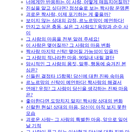
너에게만 반응하는 이 사랑, 어떻게 매듭지어질까?
진실을 알고 싶다면? 점성술로 보는 짝사랑 운명론
괴로운 짝사랑, 이제 포기하는 게 좋을까?
보이지 않는 상대의 감정, 르노르망이 예언하다!
만지고 싶은 충동, 실은 그 사람도? 욕망과 순수 사
이
그 사람의 마음을 전부 알려 주세요!
이 사랑은 맺어질까? 그 사람의 마음 변화
짝사랑 마지막 신탁! 맺어질 가능성이 있을까
그 사람의 적나라한 마음, 90일내 내릴 결단
암시적인 그 사람의 몸짓, 말투, 행동에 숨겨진 본
심은?
신들린 결정타 15항목! 당신에 대한 진짜 속마음
르노르망의 신탁이 예언하다! 짝사랑의 해결서
연애? 우정? 그 사람이 당신을 생각하는 진짜 마음
은?
좋아한다면 도망치지 말자! 짝사랑 상대의 변화
신랄한 현실! 상대의 마음, 당신이 아직 보지 못한
모습
괴로운 사랑~ 그 사람의 특별한 마음, 앞으로 일어
날 기적
그 사람이 품고 있는 이상형과 당신에 대한 진짜 마