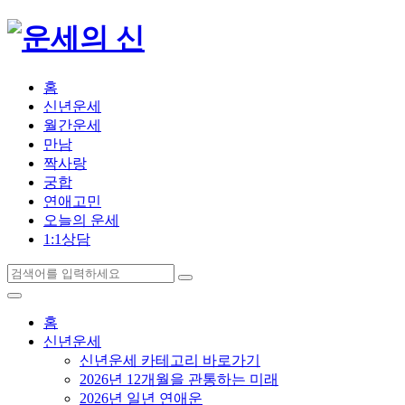
홈
신년운세
월간운세
만남
짝사랑
궁합
연애고민
오늘의 운세
1:1상담
홈
신년운세
신년운세 카테고리 바로가기
2026년 12개월을 관통하는 미래
2026년 일년 연애운