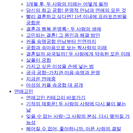
3개월 후, 두 사람의 미래는 어떻게 될까
당신의 최고 궁합! 운명적 만남과 연애의 모든 것
빨리 결혼하고 싶다면? 1년 이내에 프러포즈받을
궁합운
결혼과 행복 운명록~ 두 사람의 생애
고민되는 결혼! 그 원인과 해결 방안
커플 숙명궁합 만남부터 인연까지
궁합과 속마음으로 보는 짝사랑의 미래
결혼일까 파국일까? 두 사람에게 약속된 모든 미래
살풀이 궁합
가지고 싶은 이성을 손에 넣는 법
궁극 궁합~가치관,마음,숙명과 운명
지금은 연애중
마성의 커플 속궁합 대 공개
연애고민
연애고민 카테고리 바로가기
기적의 재회운! 두 사람의 사랑에 다시 불이 붙는
날
잊을 수 없는 사랑~그 사람의 본심, 다시 맺어질 가
능성
헤어질 수 없어, 좋아하니까. 아픈 사랑의 결말