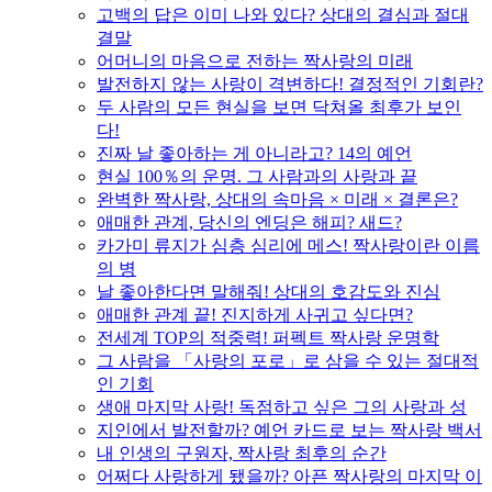
고백의 답은 이미 나와 있다? 상대의 결심과 절대
결말
어머니의 마음으로 전하는 짝사랑의 미래
발전하지 않는 사랑이 격변하다! 결정적인 기회란?
두 사람의 모든 현실을 보면 닥쳐올 최후가 보인
다!
진짜 날 좋아하는 게 아니라고? 14의 예언
현실 100％의 운명. 그 사람과의 사랑과 끝
완벽한 짝사랑, 상대의 속마음 × 미래 × 결론은?
애매한 관계, 당신의 엔딩은 해피? 새드?
카가미 류지가 심층 심리에 메스! 짝사랑이란 이름
의 병
날 좋아한다면 말해줘! 상대의 호감도와 진심
애매한 관계 끝! 진지하게 사귀고 싶다면?
전세계 TOP의 적중력! 퍼펙트 짝사랑 운명학
그 사람을 「사랑의 포로」로 삼을 수 있는 절대적
인 기회
생애 마지막 사랑! 독점하고 싶은 그의 사랑과 성
지인에서 발전할까? 예언 카드로 보는 짝사랑 백서
내 인생의 구원자, 짝사랑 최후의 순간
어쩌다 사랑하게 됐을까? 아픈 짝사랑의 마지막 이