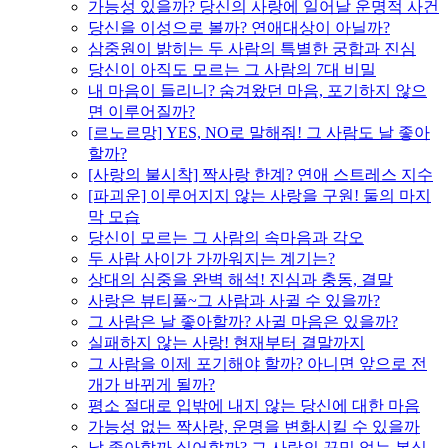
가능성 있을까? 당신의 사랑에 일어날 운명적 사건
당신을 이성으로 볼까? 연애대상이 아닐까?
삼중원이 밝히는 두 사람의 특별한 궁합과 진심
당신이 아직도 모르는 그 사람의 7대 비밀
내 마음이 들리니? 숨겨왔던 마음, 포기하지 않으
면 이루어질까?
[르노르망] YES, NO로 말해줘! 그 사람도 날 좋아
할까?
[사랑의 불시착] 짝사랑 한계? 연애 스트레스 지수
[파괴운] 이루어지지 않는 사랑을 구원! 둘의 마지
막 모습
당신이 모르는 그 사람의 속마음과 각오
두 사람 사이가 가까워지는 계기는?
상대의 심중을 완벽 해석! 진심과 충동, 결말
사랑은 뷰티풀~그 사람과 사귈 수 있을까?
그 사람은 날 좋아할까? 사귈 마음은 있을까?
실패하지 않는 사랑! 현재부터 결말까지
그 사람을 이제 포기해야 할까? 아니면 앞으로 전
개가 바뀌게 될까?
평소 절대로 입밖에 내지 않는 당신에 대한 마음
가능성 없는 짝사랑, 운명을 변화시킬 수 있을까
날 좋아할까 싫어할까? 그 사람의 꾸밈 없는 본심