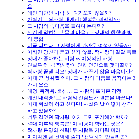
음
애인 미만인 사람, 왜 다가오지 않을까?
반짝이는 짝사랑 대예언! 행복한 결말일까?
그 사람의 속마음을 들여다 본다면?
뜨겁게 얽히는 「몸과 마음」~ 상대의 취향과 밤
의 궁합
지금 나보다 그 사람에게 가까운 여성이 있을까?
어쩌면 당신이 듣고 싶지 않을, 짝사랑의 결말 폭로
상대가 좋아하는 사람 vs 이상적인 사랑
진실은 하나! 짝사랑이 진짜 인연으로 맺어질까?
짝사랑 끝낼 각오! 상대가 바꾸지 않을 마음이란?
이제 곧 성취될 연애, 그 사람의 마음을 움직이는 3
가지 요소
애정, 독점욕, 흑심… 그 사람의 뜨거운 감정
예언 대적중! 그 사람의 진심도가 결론을 바꾼다!
이제 확실히 하고 싶다면! 사실은 날 어떻게 생각
하고 있을까?
너무 길었던 짝사랑, 이제 그만 포기해야 할까?
30대 이후의 행복론! 이 사랑이 향하는 곳은?
짝사랑 운명의 신탁! 두 사람을 기다릴 미래
마지막엔 날 선택해 줄까? 선택하게 만들려면?!