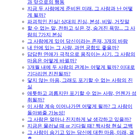
과 앞으로의 행동
지금 두 사람에게 준비된 미래. 그 사람과 난 어떻
게 될까?
파괴적인 진실! 상대의 진심, 본성, 비밀, 거짓말
할 수 없는 말, 전하고 싶은 것, 숨겨진 욕망... 그 사
람의 7가지 본심
그 사람에게 있어 당신이라는 존재, 3개의 바람
내 안에 있는 그 사람, 과연 궁합도 좋을까?
답답한 연애가 극적으로 움직이는 시기. 그 사람의
마음은 어떻게 바뀔까?
3개월 내에 두 사람의 관계는 어떻게 될까? 이대로
기다리면 진전될까?
닿지 않는 마음, 그래도 포기할 수 없는 사랑의 진
실
애틋하고 괴롭지만 포기할 수 없는 사랑, 언젠가 성
취될까?
이 사랑 계속 이어나가면 어떻게 될까? 그 사람이
돌아봐줄 가능성!
그 사람은 얼마나 진지하게 날 생각하고 있을까?
지금은 물러날 때 or 기다릴 때? 짝사랑 현실 고백
그 사람이 숨기고 있는 당신에 대한 마음, 미래, 결
혼