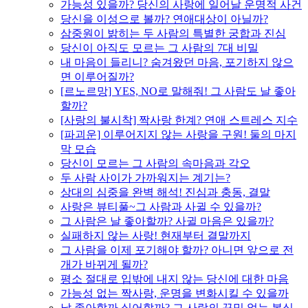
가능성 있을까? 당신의 사랑에 일어날 운명적 사건
당신을 이성으로 볼까? 연애대상이 아닐까?
삼중원이 밝히는 두 사람의 특별한 궁합과 진심
당신이 아직도 모르는 그 사람의 7대 비밀
내 마음이 들리니? 숨겨왔던 마음, 포기하지 않으
면 이루어질까?
[르노르망] YES, NO로 말해줘! 그 사람도 날 좋아
할까?
[사랑의 불시착] 짝사랑 한계? 연애 스트레스 지수
[파괴운] 이루어지지 않는 사랑을 구원! 둘의 마지
막 모습
당신이 모르는 그 사람의 속마음과 각오
두 사람 사이가 가까워지는 계기는?
상대의 심중을 완벽 해석! 진심과 충동, 결말
사랑은 뷰티풀~그 사람과 사귈 수 있을까?
그 사람은 날 좋아할까? 사귈 마음은 있을까?
실패하지 않는 사랑! 현재부터 결말까지
그 사람을 이제 포기해야 할까? 아니면 앞으로 전
개가 바뀌게 될까?
평소 절대로 입밖에 내지 않는 당신에 대한 마음
가능성 없는 짝사랑, 운명을 변화시킬 수 있을까
날 좋아할까 싫어할까? 그 사람의 꾸밈 없는 본심