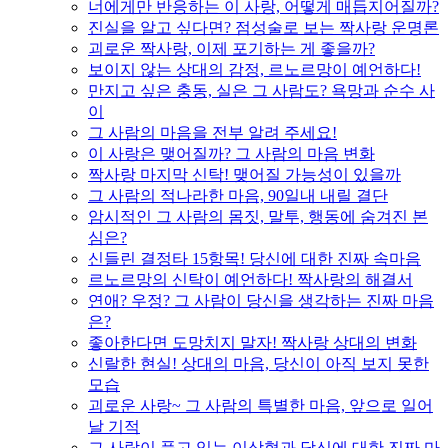
너에게만 반응하는 이 사랑, 어떻게 매듭지어질까?
진실을 알고 싶다면? 점성술로 보는 짝사랑 운명론
괴로운 짝사랑, 이제 포기하는 게 좋을까?
보이지 않는 상대의 감정, 르노르망이 예언하다!
만지고 싶은 충동, 실은 그 사람도? 욕망과 순수 사
이
그 사람의 마음을 전부 알려 주세요!
이 사랑은 맺어질까? 그 사람의 마음 변화
짝사랑 마지막 신탁! 맺어질 가능성이 있을까
그 사람의 적나라한 마음, 90일내 내릴 결단
암시적인 그 사람의 몸짓, 말투, 행동에 숨겨진 본
심은?
신들린 결정타 15항목! 당신에 대한 진짜 속마음
르노르망의 신탁이 예언하다! 짝사랑의 해결서
연애? 우정? 그 사람이 당신을 생각하는 진짜 마음
은?
좋아한다면 도망치지 말자! 짝사랑 상대의 변화
신랄한 현실! 상대의 마음, 당신이 아직 보지 못한
모습
괴로운 사랑~ 그 사람의 특별한 마음, 앞으로 일어
날 기적
그 사람이 품고 있는 이상형과 당신에 대한 진짜 마