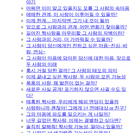
야기
어쩌면 이미 알고 있을지도 모를 그 사람의 속마음
애매한 관계, 이 사랑이 이루어질 수 있을까?
이제 한계… 마지막엔 그가 내 것이 될까
앞으로 그 사람과의 관계, 어떤 변화가 찾아올까?
길어진 짝사랑을 마무리할 그 사람의 자백이란?
그 사람과의 거리, 더 가까워질 수 있을까?
그 사람이 당신에게만 전하고 싶은 마음~진심, 바
람, 연심~
그 사람이 마음에 담아둔 당신에 대한 마음, 앞으로
두 사람의 미래
혹시 거절 당한 걸까? 그 사람의 태도의 의미
이제 끝내고 싶은 짝사랑, 두 사람의 모든 가능성
폭풍의 사랑, 왜 발전이 없는 걸까?
새로운 사실 공개! 포기하지 않으면 사귈 수도 있
다?
매혹된 짝사랑, 우리에게 해피 엔딩이 있을까
사랑하니까 괜찮아! 그에게 난 연애대상 or 친구?
그의 마음에 파도를 일으키는 게 나일까?
너무 길었던 짝사랑, 이제는 결별하고 싶다면?
솔직히 말해줘! 짝사랑 가능성, 얼마나 있을까?
그 사람도 날 생각해줄 가능성이 있을까?