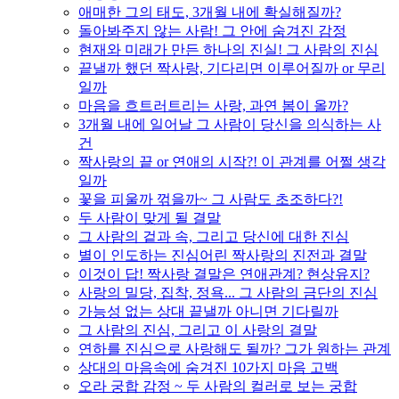
애매한 그의 태도, 3개월 내에 확실해질까?
돌아봐주지 않는 사람! 그 안에 숨겨진 감정
현재와 미래가 만든 하나의 진실! 그 사람의 진심
끝낼까 했던 짝사랑, 기다리면 이루어질까 or 무리
일까
마음을 흐트러트리는 사랑, 과연 봄이 올까?
3개월 내에 일어날 그 사람이 당신을 의식하는 사
건
짝사랑의 끝 or 연애의 시작?! 이 관계를 어쩔 생각
일까
꽃을 피울까 꺾을까~ 그 사람도 초조하다?!
두 사람이 맞게 될 결말
그 사람의 겉과 속, 그리고 당신에 대한 진심
별이 인도하는 진심어린 짝사랑의 진전과 결말
이것이 답! 짝사랑 결말은 연애관계? 현상유지?
사랑의 밀당, 집착, 정욕... 그 사람의 금단의 진심
가능성 없는 상대 끝낼까 아니면 기다릴까
그 사람의 진심, 그리고 이 사랑의 결말
연하를 진심으로 사랑해도 될까? 그가 원하는 관계
상대의 마음속에 숨겨진 10가지 마음 고백
오라 궁합 감정 ~ 두 사람의 컬러로 보는 궁합