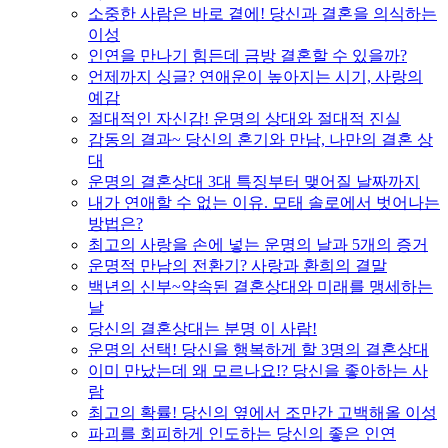
소중한 사람은 바로 곁에! 당신과 결혼을 의식하는
이성
인연을 만나기 힘든데 금방 결혼할 수 있을까?
언제까지 싱글? 연애운이 높아지는 시기, 사랑의
예감
절대적인 자신감! 운명의 상대와 절대적 진실
감동의 결과~ 당신의 혼기와 만남, 나만의 결혼 상
대
운명의 결혼상대 3대 특징부터 맺어질 날짜까지
내가 연애할 수 없는 이유. 모태 솔로에서 벗어나는
방법은?
최고의 사랑을 손에 넣는 운명의 날과 5개의 증거
운명적 만남의 전환기? 사랑과 환희의 결말
백년의 신부~약속된 결혼상대와 미래를 맹세하는
날
당신의 결혼상대는 분명 이 사람!
운명의 선택! 당신을 행복하게 할 3명의 결혼상대
이미 만났는데 왜 모르나요!? 당신을 좋아하는 사
람
최고의 확률! 당신의 옆에서 조만간 고백해올 이성
파괴를 회피하게 인도하는 당신의 좋은 인연