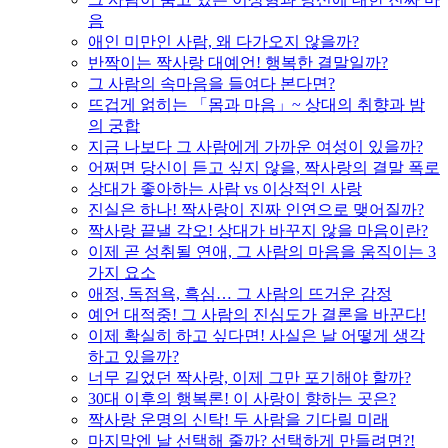
음
애인 미만인 사람, 왜 다가오지 않을까?
반짝이는 짝사랑 대예언! 행복한 결말일까?
그 사람의 속마음을 들여다 본다면?
뜨겁게 얽히는 「몸과 마음」~ 상대의 취향과 밤
의 궁합
지금 나보다 그 사람에게 가까운 여성이 있을까?
어쩌면 당신이 듣고 싶지 않을, 짝사랑의 결말 폭로
상대가 좋아하는 사람 vs 이상적인 사랑
진실은 하나! 짝사랑이 진짜 인연으로 맺어질까?
짝사랑 끝낼 각오! 상대가 바꾸지 않을 마음이란?
이제 곧 성취될 연애, 그 사람의 마음을 움직이는 3
가지 요소
애정, 독점욕, 흑심… 그 사람의 뜨거운 감정
예언 대적중! 그 사람의 진심도가 결론을 바꾼다!
이제 확실히 하고 싶다면! 사실은 날 어떻게 생각
하고 있을까?
너무 길었던 짝사랑, 이제 그만 포기해야 할까?
30대 이후의 행복론! 이 사랑이 향하는 곳은?
짝사랑 운명의 신탁! 두 사람을 기다릴 미래
마지막엔 날 선택해 줄까? 선택하게 만들려면?!