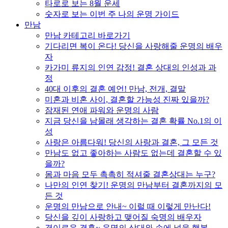
타로로 보는 8월 운세
숫자로 보는 이번 주 나의 운명 가이드
만남
만남 카테고리 바로가기
기다리면 복이 온다! 당신을 사랑해줄 운명의 배우
자
카가미 류지의 인연 감정! 결혼 상대의 인성과 과
정
40대 이후의 결혼 예언! 만남, 전개, 결말
미혼과 비혼 사이, 결혼할 가능성 진짜 있을까?
잠재된 연애 파워와 운명의 사람
지금 당신을 남몰래 생각하는 결혼 확률 No.1의 이
성
사랑은 아름다워! 당신의 사랑과 결혼, 그 모든 것
만남도 없고 좋아하는 사람도 없는데 결혼할 수 있
을까?
몸과 마음 모두 촉촉히 적셔줄 결혼상대는 누구?
나만의 인연 찾기! 운명의 만남부터 결혼까지의 모
든 것
운명의 만남으로 안내~ 이럴 때 이렇게 만난다!
당신을 깊이 사랑하고 맺어질 숙명의 배우자
경이로운 결혼~ 운명의 상대와 손에 넣을 행복