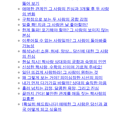
뚫어 보기
애매한 관계인 그 사람의 진심과 3개월 후 두 사람
의 변화
구학점으로 보는 두 사람의 궁합 감정
밑줄 쫙! 지금 그 사람은 날 좋아할까?
한계 돌파! 포기해야 할까? 그 사람의 보이지 않는
본심
이루어질 수 없는 사랑일까? 그 사람이 돌아봐줄
가능성
해석남녀! 소원, 허세, 망상... 당신에 대한 그 사람
의 진심
현실 직시! 짝사랑 상대와의 궁합과 숙명의 인연
신성한 짝사랑, 수학의 신이여 가르쳐 주세요!
일단 뜨겁게 사랑하라! 그 사람이 원하는 것
왜 그렇게 보는 거야? 의미심장한 시선의 의미
내가 먼저 다가가길 바랄까? 상대의 솔직한 마음
흘러 넘치는 감정, 달콤한 욕망, 그리고 진심
끝까지 간다! 불안한 관계를 매듭 짓는 짝사랑의
길흉론
[확실히 해드립니다] 애매한 그 사람은 당신과 결
국 어떻게 되고 싶을까