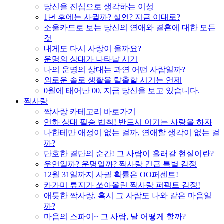
당신을 진심으로 생각하는 이성
1년 후에는 사귈까? 실연? 지금 이대로?
소울카드로 보는 당신의 연애와 결혼에 대한 모든
것
내게도 다시 사랑이 올까요?
운명의 상대가 나타날 시기
나의 운명의 상대는 과연 어떤 사람일까?
외로운 솔로 생활을 탈출할 시기는 언제
0월에 태어난 00, 지금 당신을 보고 있습니다.
짝사랑
짝사랑 카테고리 바로가기
연하 상대 필승 법칙! 반드시 이기는 사랑을 하자
나한테만 애정이 없는 걸까, 연애할 생각이 없는 걸
까?
단호한 결단의 순간! 그 사람이 흘러갈 현실이란?
우연일까? 운명일까? 짝사랑 긴급 특별 감정
12월 31일까지 사귈 확률은 OO퍼센트!
카가미 류지가 쏘아올린 짝사랑 퍼펙트 감정!
애틋한 짝사랑, 혹시 그 사람도 나와 같은 마음일
까?
마음의 스파이~ 그 사람, 날 어떻게 할까?