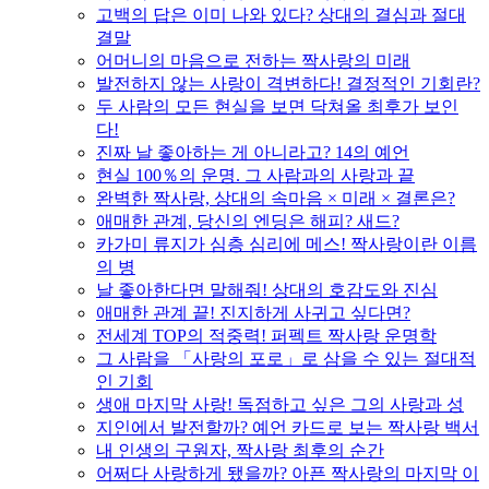
고백의 답은 이미 나와 있다? 상대의 결심과 절대
결말
어머니의 마음으로 전하는 짝사랑의 미래
발전하지 않는 사랑이 격변하다! 결정적인 기회란?
두 사람의 모든 현실을 보면 닥쳐올 최후가 보인
다!
진짜 날 좋아하는 게 아니라고? 14의 예언
현실 100％의 운명. 그 사람과의 사랑과 끝
완벽한 짝사랑, 상대의 속마음 × 미래 × 결론은?
애매한 관계, 당신의 엔딩은 해피? 새드?
카가미 류지가 심층 심리에 메스! 짝사랑이란 이름
의 병
날 좋아한다면 말해줘! 상대의 호감도와 진심
애매한 관계 끝! 진지하게 사귀고 싶다면?
전세계 TOP의 적중력! 퍼펙트 짝사랑 운명학
그 사람을 「사랑의 포로」로 삼을 수 있는 절대적
인 기회
생애 마지막 사랑! 독점하고 싶은 그의 사랑과 성
지인에서 발전할까? 예언 카드로 보는 짝사랑 백서
내 인생의 구원자, 짝사랑 최후의 순간
어쩌다 사랑하게 됐을까? 아픈 짝사랑의 마지막 이