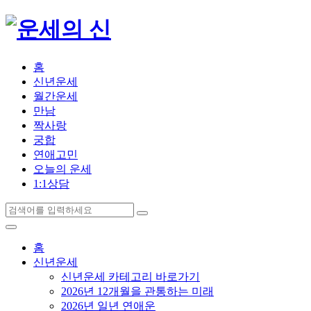
홈
신년운세
월간운세
만남
짝사랑
궁합
연애고민
오늘의 운세
1:1상담
홈
신년운세
신년운세 카테고리 바로가기
2026년 12개월을 관통하는 미래
2026년 일년 연애운