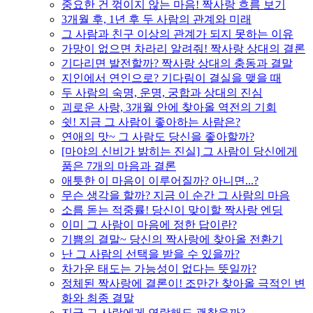
중요한 건 꺾이지 않는 마음! 짝사랑 흐름 보기
3개월 후, 1년 후 두 사람의 관계와 미래
그 사람과 친구 이상의 관계가 되지 못하는 이유
가망이 없으면 차라리 알려줘! 짝사랑 상대의 결론
기다리면 발전할까? 짝사랑 상대의 충동과 결말
지인에서 연인으로? 기다림이 결실을 맺을 때
두 사람의 숙명, 운명, 궁합과 상대의 진심
괴로운 사랑, 3개월 안에 찾아올 역전의 기회
쉿! 지금 그 사람이 좋아하는 사람은?
연애의 맛~ 그 사람도 당신을 좋아할까?
[마야의 신비가 밝히는 진실] 그 사람이 당신에게
품은 7개의 마음과 결론
애틋한 이 마음이 이루어질까? 아니면...?
무슨 생각을 할까? 지금 이 순간 그 사람의 마음
소름 돋는 적중률! 당신이 맞이할 짝사랑 엔딩
이미 그 사람이 마음에 정한 답이란?
기쁨의 결말~ 당신의 짝사랑에 찾아올 전환기
난 그 사람의 선택을 받을 수 있을까?
차가운 태도는 가능성이 없다는 뜻일까?
정체된 짝사랑에 결론이! 조만간 찾아올 극적인 변
화와 최종 결말
지금 그 사람에게 연락해도 괜찮을까?