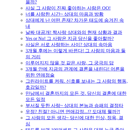
을까?
사실 그 사람이 진짜 좋아하는 사람은 OO!
너를 사랑한 시간~ 상대의 마음과 방황
상대에게 난 어떤 존재? 차가운 태도에 숨겨진 속
내
날짜 대공개! 짝사랑 상대와의 현재 상황과 결과
Yes or No! 그 사람은 지금 당신을 좋아할까?
사실은 서로 사랑하는 사이? 상대의 속마음
3개월 후에는 이렇게 바뀐다! 그 사람의 마음과 둘
의 거리
이루어지지 않을 것 같은 사랑, 그 궁극의 답
3개월 안에 지금의 관계에 결론을 내린다! 어른을
위한 연애점술
그린라이트를 켜줘. 신호를 보내는 그 사람의 행동,
호감일까?
만남에서 결혼까지의 모든 것. 당신의 결혼에 대한
모든 일정
부서질 듯한 사랑~ 상대의 본능과 승패의 결정타
우정? 친절? 아니면 연애감정...!? 도대체 뭘까?!
그 사람의 모든 생각~ 당신에 대한 인상, 정욕, 결
심
태도를 보면 100퍼센트 그 사람은 대체 누굴 좋아