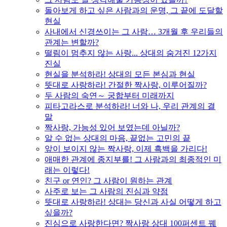
돌아보게 하고 싶은 사람과의 운명, 그 끝에 도달할
현실
사내에서 신경쓰이는 그 사람… 3개월 후 우리들의
관계는 변할까?
떨림이 멈추지 않는 사랑... 상대의 숨겨진 12가지
진실
현실을 분석하라! 상대의 모든 본심과 현실
뜻대로 사랑하라! 간절한 짝사랑, 이루어질까?
두 사람의 숙연～ 궁합부터 미래까지
피타고라스로 분석하라! 너와 나, 우리 관계의 결
말
짝사랑, 가능성 있어 보였는데 아닐까?
알 수 없는 상대의 마음, 끝없는 고민의 끝
앞이 보이지 않는 짝사랑, 이제 흑백을 가리다!
애매한 관계에 종지부를! 그 사람과의 최종적인 미
래는 이렇다!
친구 or 연인? 그 사람이 원하는 관계
사주로 보는 그 사람의 진심과 약점
뜻대로 사랑하라! 상대는 당신과 사실 어떻게 하고
싶을까?
진심으로 사랑한다면? 짝사랑 상대 100퍼센트 꿰