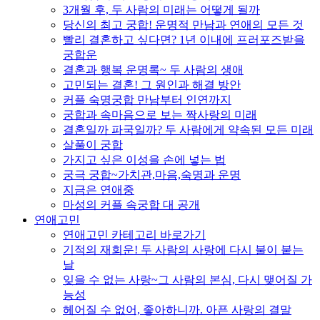
3개월 후, 두 사람의 미래는 어떻게 될까
당신의 최고 궁합! 운명적 만남과 연애의 모든 것
빨리 결혼하고 싶다면? 1년 이내에 프러포즈받을
궁합운
결혼과 행복 운명록~ 두 사람의 생애
고민되는 결혼! 그 원인과 해결 방안
커플 숙명궁합 만남부터 인연까지
궁합과 속마음으로 보는 짝사랑의 미래
결혼일까 파국일까? 두 사람에게 약속된 모든 미래
살풀이 궁합
가지고 싶은 이성을 손에 넣는 법
궁극 궁합~가치관,마음,숙명과 운명
지금은 연애중
마성의 커플 속궁합 대 공개
연애고민
연애고민 카테고리 바로가기
기적의 재회운! 두 사람의 사랑에 다시 불이 붙는
날
잊을 수 없는 사랑~그 사람의 본심, 다시 맺어질 가
능성
헤어질 수 없어, 좋아하니까. 아픈 사랑의 결말