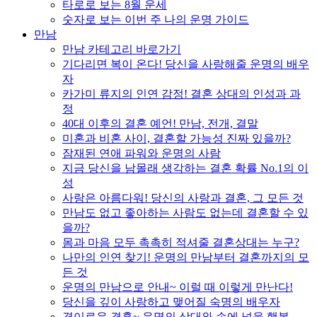
타로로 보는 8월 운세
숫자로 보는 이번 주 나의 운명 가이드
만남
만남 카테고리 바로가기
기다리면 복이 온다! 당신을 사랑해줄 운명의 배우
자
카가미 류지의 인연 감정! 결혼 상대의 인성과 과
정
40대 이후의 결혼 예언! 만남, 전개, 결말
미혼과 비혼 사이, 결혼할 가능성 진짜 있을까?
잠재된 연애 파워와 운명의 사람
지금 당신을 남몰래 생각하는 결혼 확률 No.1의 이
성
사랑은 아름다워! 당신의 사랑과 결혼, 그 모든 것
만남도 없고 좋아하는 사람도 없는데 결혼할 수 있
을까?
몸과 마음 모두 촉촉히 적셔줄 결혼상대는 누구?
나만의 인연 찾기! 운명의 만남부터 결혼까지의 모
든 것
운명의 만남으로 안내~ 이럴 때 이렇게 만난다!
당신을 깊이 사랑하고 맺어질 숙명의 배우자
경이로운 결혼~ 운명의 상대와 손에 넣을 행복