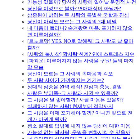
가능성 있을까? 당신의 사랑에 일어날 운명적 사건
당신을 이성으로 볼까? 연애대상이 아닐까?
삼중원이 밝히는 두 사람의 특별한 궁합과 진심
당신이 아직도 모르는 그 사람의 7대 비밀
내 마음이 들리니? 숨겨왔던 마음, 포기하지 않으
면 이루어질까?
[르노르망] YES, NO로 말해줘! 그 사람도 날 좋아
할까?
[사랑의 불시착] 짝사랑 한계? 연애 스트레스 지수
[파괴운] 이루어지지 않는 사랑을 구원! 둘의 마지
막 모습
당신이 모르는 그 사람의 속마음과 각오
두 사람 사이가 가까워지는 계기는?
상대의 심중을 완벽 해석! 진심과 충동, 결말
사랑은 뷰티풀~그 사람과 사귈 수 있을까?
그 사람은 날 좋아할까? 사귈 마음은 있을까?
실패하지 않는 사랑! 현재부터 결말까지
그 사람을 이제 포기해야 할까? 아니면 앞으로 전
개가 바뀌게 될까?
평소 절대로 입밖에 내지 않는 당신에 대한 마음
가능성 없는 짝사랑, 운명을 변화시킬 수 있을까
날 좋아할까 싫어할까? 그 사람의 꾸밈 없는 본심