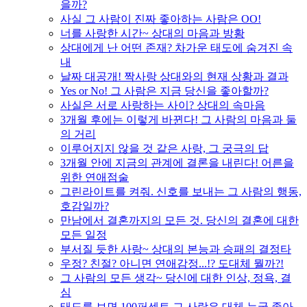
을까?
사실 그 사람이 진짜 좋아하는 사람은 OO!
너를 사랑한 시간~ 상대의 마음과 방황
상대에게 난 어떤 존재? 차가운 태도에 숨겨진 속
내
날짜 대공개! 짝사랑 상대와의 현재 상황과 결과
Yes or No! 그 사람은 지금 당신을 좋아할까?
사실은 서로 사랑하는 사이? 상대의 속마음
3개월 후에는 이렇게 바뀐다! 그 사람의 마음과 둘
의 거리
이루어지지 않을 것 같은 사랑, 그 궁극의 답
3개월 안에 지금의 관계에 결론을 내린다! 어른을
위한 연애점술
그린라이트를 켜줘. 신호를 보내는 그 사람의 행동,
호감일까?
만남에서 결혼까지의 모든 것. 당신의 결혼에 대한
모든 일정
부서질 듯한 사랑~ 상대의 본능과 승패의 결정타
우정? 친절? 아니면 연애감정...!? 도대체 뭘까?!
그 사람의 모든 생각~ 당신에 대한 인상, 정욕, 결
심
태도를 보면 100퍼센트 그 사람은 대체 누굴 좋아