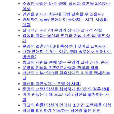
소중한 사람은 바로 곁에! 당신과 결혼을 의식하는
이성
인연을 만나기 힘든데 금방 결혼할 수 있을까?
언제까지 싱글? 연애운이 높아지는 시기, 사랑의
예감
절대적인 자신감! 운명의 상대와 절대적 진실
감동의 결과~ 당신의 혼기와 만남, 나만의 결혼 상
대
운명의 결혼상대 3대 특징부터 맺어질 날짜까지
내가 연애할 수 없는 이유. 모태 솔로에서 벗어나는
방법은?
최고의 사랑을 손에 넣는 운명의 날과 5개의 증거
운명적 만남의 전환기? 사랑과 환희의 결말
백년의 신부~약속된 결혼상대와 미래를 맹세하는
날
당신의 결혼상대는 분명 이 사람!
운명의 선택! 당신을 행복하게 할 3명의 결혼상대
이미 만났는데 왜 모르나요!? 당신을 좋아하는 사
람
최고의 확률! 당신의 옆에서 조만간 고백해올 이성
파괴를 회피하게 인도하는 당신의 좋은 인연