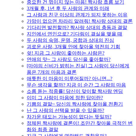
중요한 건 꺾이지 않는 마음! 짝사랑 흐름 보기
3개월 후, 1년 후 두 사람의 관계와 미래
그 사람과 친구 이상의 관계가 되지 못하는 이유
가망이 없으면 차라리 알려줘! 짝사랑 상대의 결론
기다리면 발전할까? 짝사랑 상대의 충동과 결말
지인에서 연인으로? 기다림이 결실을 맺을 때
두 사람의 숙명, 운명, 궁합과 상대의 진심
괴로운 사랑, 3개월 안에 찾아올 역전의 기회
쉿! 지금 그 사람이 좋아하는 사람은?
연애의 맛~ 그 사람도 당신을 좋아할까?
[마야의 신비가 밝히는 진실] 그 사람이 당신에게
품은 7개의 마음과 결론
애틋한 이 마음이 이루어질까? 아니면...?
무슨 생각을 할까? 지금 이 순간 그 사람의 마음
소름 돋는 적중률! 당신이 맞이할 짝사랑 엔딩
이미 그 사람이 마음에 정한 답이란?
기쁨의 결말~ 당신의 짝사랑에 찾아올 전환기
난 그 사람의 선택을 받을 수 있을까?
차가운 태도는 가능성이 없다는 뜻일까?
정체된 짝사랑에 결론이! 조만간 찾아올 극적인 변
화와 최종 결말
지금 그 사람에게 연락해도 괜찮을까?