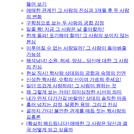
뚫어 보기
애매한 관계인 그 사람의 진심과 3개월 후 두 사람
의 변화
구학점으로 보는 두 사람의 궁합 감정
밑줄 쫙! 지금 그 사람은 날 좋아할까?
한계 돌파! 포기해야 할까? 그 사람의 보이지 않는
본심
이루어질 수 없는 사랑일까? 그 사람이 돌아봐줄
가능성
해석남녀! 소원, 허세, 망상... 당신에 대한 그 사람
의 진심
현실 직시! 짝사랑 상대와의 궁합과 숙명의 인연
신성한 짝사랑, 수학의 신이여 가르쳐 주세요!
일단 뜨겁게 사랑하라! 그 사람이 원하는 것
왜 그렇게 보는 거야? 의미심장한 시선의 의미
내가 먼저 다가가길 바랄까? 상대의 솔직한 마음
흘러 넘치는 감정, 달콤한 욕망, 그리고 진심
끝까지 간다! 불안한 관계를 매듭 짓는 짝사랑의
길흉론
[확실히 해드립니다] 애매한 그 사람은 당신과 결
국 어떻게 되고 싶을까