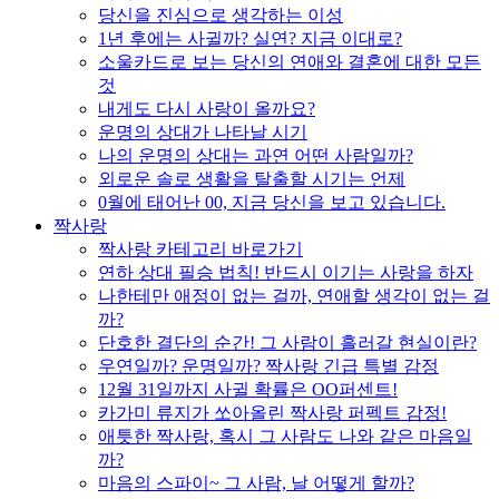
당신을 진심으로 생각하는 이성
1년 후에는 사귈까? 실연? 지금 이대로?
소울카드로 보는 당신의 연애와 결혼에 대한 모든
것
내게도 다시 사랑이 올까요?
운명의 상대가 나타날 시기
나의 운명의 상대는 과연 어떤 사람일까?
외로운 솔로 생활을 탈출할 시기는 언제
0월에 태어난 00, 지금 당신을 보고 있습니다.
짝사랑
짝사랑 카테고리 바로가기
연하 상대 필승 법칙! 반드시 이기는 사랑을 하자
나한테만 애정이 없는 걸까, 연애할 생각이 없는 걸
까?
단호한 결단의 순간! 그 사람이 흘러갈 현실이란?
우연일까? 운명일까? 짝사랑 긴급 특별 감정
12월 31일까지 사귈 확률은 OO퍼센트!
카가미 류지가 쏘아올린 짝사랑 퍼펙트 감정!
애틋한 짝사랑, 혹시 그 사람도 나와 같은 마음일
까?
마음의 스파이~ 그 사람, 날 어떻게 할까?