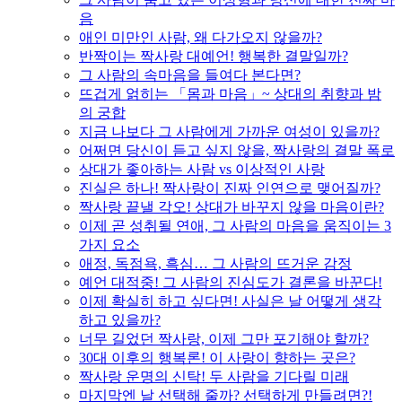
음
애인 미만인 사람, 왜 다가오지 않을까?
반짝이는 짝사랑 대예언! 행복한 결말일까?
그 사람의 속마음을 들여다 본다면?
뜨겁게 얽히는 「몸과 마음」~ 상대의 취향과 밤
의 궁합
지금 나보다 그 사람에게 가까운 여성이 있을까?
어쩌면 당신이 듣고 싶지 않을, 짝사랑의 결말 폭로
상대가 좋아하는 사람 vs 이상적인 사랑
진실은 하나! 짝사랑이 진짜 인연으로 맺어질까?
짝사랑 끝낼 각오! 상대가 바꾸지 않을 마음이란?
이제 곧 성취될 연애, 그 사람의 마음을 움직이는 3
가지 요소
애정, 독점욕, 흑심… 그 사람의 뜨거운 감정
예언 대적중! 그 사람의 진심도가 결론을 바꾼다!
이제 확실히 하고 싶다면! 사실은 날 어떻게 생각
하고 있을까?
너무 길었던 짝사랑, 이제 그만 포기해야 할까?
30대 이후의 행복론! 이 사랑이 향하는 곳은?
짝사랑 운명의 신탁! 두 사람을 기다릴 미래
마지막엔 날 선택해 줄까? 선택하게 만들려면?!