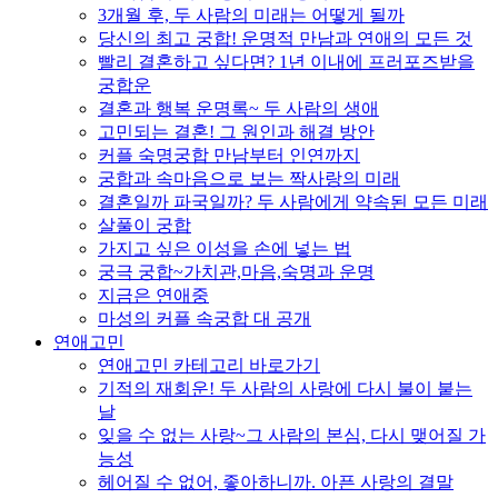
3개월 후, 두 사람의 미래는 어떻게 될까
당신의 최고 궁합! 운명적 만남과 연애의 모든 것
빨리 결혼하고 싶다면? 1년 이내에 프러포즈받을
궁합운
결혼과 행복 운명록~ 두 사람의 생애
고민되는 결혼! 그 원인과 해결 방안
커플 숙명궁합 만남부터 인연까지
궁합과 속마음으로 보는 짝사랑의 미래
결혼일까 파국일까? 두 사람에게 약속된 모든 미래
살풀이 궁합
가지고 싶은 이성을 손에 넣는 법
궁극 궁합~가치관,마음,숙명과 운명
지금은 연애중
마성의 커플 속궁합 대 공개
연애고민
연애고민 카테고리 바로가기
기적의 재회운! 두 사람의 사랑에 다시 불이 붙는
날
잊을 수 없는 사랑~그 사람의 본심, 다시 맺어질 가
능성
헤어질 수 없어, 좋아하니까. 아픈 사랑의 결말