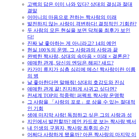
고백의 답은 이미 나와 있다? 상대의 결심과 절대
결말
어머니의 마음으로 전하는 짝사랑의 미래
발전하지 않는 사랑이 격변하다! 결정적인 기회란?
두 사람의 모든 현실을 보면 닥쳐올 최후가 보인
다!
진짜 날 좋아하는 게 아니라고? 14의 예언
현실 100％의 운명. 그 사람과의 사랑과 끝
완벽한 짝사랑, 상대의 속마음 × 미래 × 결론은?
애매한 관계, 당신의 엔딩은 해피? 새드?
카가미 류지가 심층 심리에 메스! 짝사랑이란 이름
의 병
날 좋아한다면 말해줘! 상대의 호감도와 진심
애매한 관계 끝! 진지하게 사귀고 싶다면?
전세계 TOP의 적중력! 퍼펙트 짝사랑 운명학
그 사람을 「사랑의 포로」로 삼을 수 있는 절대적
인 기회
생애 마지막 사랑! 독점하고 싶은 그의 사랑과 성
지인에서 발전할까? 예언 카드로 보는 짝사랑 백서
내 인생의 구원자, 짝사랑 최후의 순간
어쩌다 사랑하게 됐을까? 아픈 짝사랑의 마지막 이