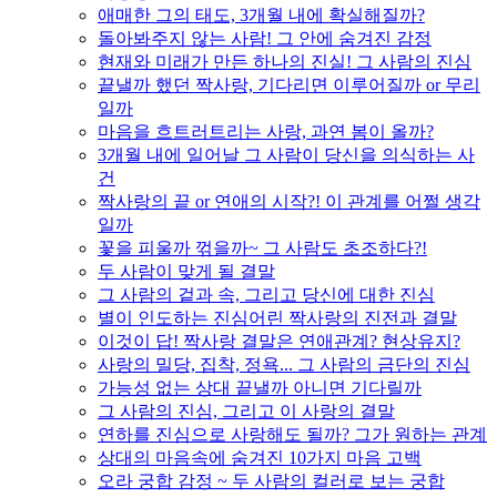
애매한 그의 태도, 3개월 내에 확실해질까?
돌아봐주지 않는 사람! 그 안에 숨겨진 감정
현재와 미래가 만든 하나의 진실! 그 사람의 진심
끝낼까 했던 짝사랑, 기다리면 이루어질까 or 무리
일까
마음을 흐트러트리는 사랑, 과연 봄이 올까?
3개월 내에 일어날 그 사람이 당신을 의식하는 사
건
짝사랑의 끝 or 연애의 시작?! 이 관계를 어쩔 생각
일까
꽃을 피울까 꺾을까~ 그 사람도 초조하다?!
두 사람이 맞게 될 결말
그 사람의 겉과 속, 그리고 당신에 대한 진심
별이 인도하는 진심어린 짝사랑의 진전과 결말
이것이 답! 짝사랑 결말은 연애관계? 현상유지?
사랑의 밀당, 집착, 정욕... 그 사람의 금단의 진심
가능성 없는 상대 끝낼까 아니면 기다릴까
그 사람의 진심, 그리고 이 사랑의 결말
연하를 진심으로 사랑해도 될까? 그가 원하는 관계
상대의 마음속에 숨겨진 10가지 마음 고백
오라 궁합 감정 ~ 두 사람의 컬러로 보는 궁합