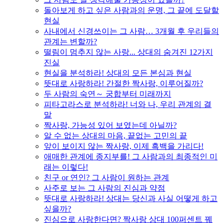
돌아보게 하고 싶은 사람과의 운명, 그 끝에 도달할
현실
사내에서 신경쓰이는 그 사람… 3개월 후 우리들의
관계는 변할까?
떨림이 멈추지 않는 사랑... 상대의 숨겨진 12가지
진실
현실을 분석하라! 상대의 모든 본심과 현실
뜻대로 사랑하라! 간절한 짝사랑, 이루어질까?
두 사람의 숙연～ 궁합부터 미래까지
피타고라스로 분석하라! 너와 나, 우리 관계의 결
말
짝사랑, 가능성 있어 보였는데 아닐까?
알 수 없는 상대의 마음, 끝없는 고민의 끝
앞이 보이지 않는 짝사랑, 이제 흑백을 가리다!
애매한 관계에 종지부를! 그 사람과의 최종적인 미
래는 이렇다!
친구 or 연인? 그 사람이 원하는 관계
사주로 보는 그 사람의 진심과 약점
뜻대로 사랑하라! 상대는 당신과 사실 어떻게 하고
싶을까?
진심으로 사랑한다면? 짝사랑 상대 100퍼센트 꿰