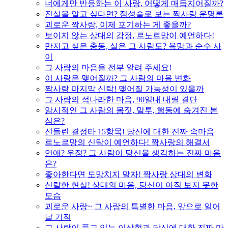
너에게만 반응하는 이 사랑, 어떻게 매듭지어질까?
진실을 알고 싶다면? 점성술로 보는 짝사랑 운명론
괴로운 짝사랑, 이제 포기하는 게 좋을까?
보이지 않는 상대의 감정, 르노르망이 예언하다!
만지고 싶은 충동, 실은 그 사람도? 욕망과 순수 사
이
그 사람의 마음을 전부 알려 주세요!
이 사랑은 맺어질까? 그 사람의 마음 변화
짝사랑 마지막 신탁! 맺어질 가능성이 있을까
그 사람의 적나라한 마음, 90일내 내릴 결단
암시적인 그 사람의 몸짓, 말투, 행동에 숨겨진 본
심은?
신들린 결정타 15항목! 당신에 대한 진짜 속마음
르노르망의 신탁이 예언하다! 짝사랑의 해결서
연애? 우정? 그 사람이 당신을 생각하는 진짜 마음
은?
좋아한다면 도망치지 말자! 짝사랑 상대의 변화
신랄한 현실! 상대의 마음, 당신이 아직 보지 못한
모습
괴로운 사랑~ 그 사람의 특별한 마음, 앞으로 일어
날 기적
그 사람이 품고 있는 이상형과 당신에 대한 진짜 마