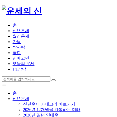
홈
신년운세
월간운세
만남
짝사랑
궁합
연애고민
오늘의 운세
1:1상담
홈
신년운세
신년운세 카테고리 바로가기
2026년 12개월을 관통하는 미래
2026년 일년 연애운