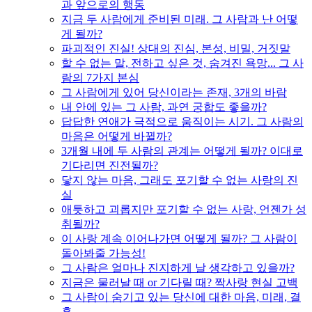
과 앞으로의 행동
지금 두 사람에게 준비된 미래. 그 사람과 난 어떻
게 될까?
파괴적인 진실! 상대의 진심, 본성, 비밀, 거짓말
할 수 없는 말, 전하고 싶은 것, 숨겨진 욕망... 그 사
람의 7가지 본심
그 사람에게 있어 당신이라는 존재, 3개의 바람
내 안에 있는 그 사람, 과연 궁합도 좋을까?
답답한 연애가 극적으로 움직이는 시기. 그 사람의
마음은 어떻게 바뀔까?
3개월 내에 두 사람의 관계는 어떻게 될까? 이대로
기다리면 진전될까?
닿지 않는 마음, 그래도 포기할 수 없는 사랑의 진
실
애틋하고 괴롭지만 포기할 수 없는 사랑, 언젠가 성
취될까?
이 사랑 계속 이어나가면 어떻게 될까? 그 사람이
돌아봐줄 가능성!
그 사람은 얼마나 진지하게 날 생각하고 있을까?
지금은 물러날 때 or 기다릴 때? 짝사랑 현실 고백
그 사람이 숨기고 있는 당신에 대한 마음, 미래, 결
혼