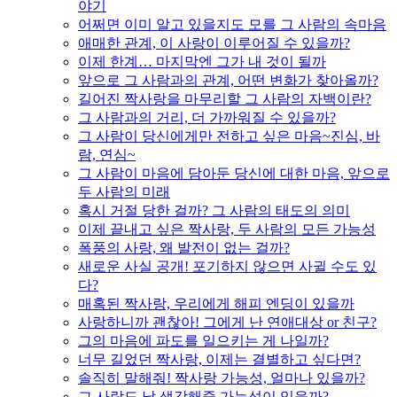
야기
어쩌면 이미 알고 있을지도 모를 그 사람의 속마음
애매한 관계, 이 사랑이 이루어질 수 있을까?
이제 한계… 마지막엔 그가 내 것이 될까
앞으로 그 사람과의 관계, 어떤 변화가 찾아올까?
길어진 짝사랑을 마무리할 그 사람의 자백이란?
그 사람과의 거리, 더 가까워질 수 있을까?
그 사람이 당신에게만 전하고 싶은 마음~진심, 바
람, 연심~
그 사람이 마음에 담아둔 당신에 대한 마음, 앞으로
두 사람의 미래
혹시 거절 당한 걸까? 그 사람의 태도의 의미
이제 끝내고 싶은 짝사랑, 두 사람의 모든 가능성
폭풍의 사랑, 왜 발전이 없는 걸까?
새로운 사실 공개! 포기하지 않으면 사귈 수도 있
다?
매혹된 짝사랑, 우리에게 해피 엔딩이 있을까
사랑하니까 괜찮아! 그에게 난 연애대상 or 친구?
그의 마음에 파도를 일으키는 게 나일까?
너무 길었던 짝사랑, 이제는 결별하고 싶다면?
솔직히 말해줘! 짝사랑 가능성, 얼마나 있을까?
그 사람도 날 생각해줄 가능성이 있을까?