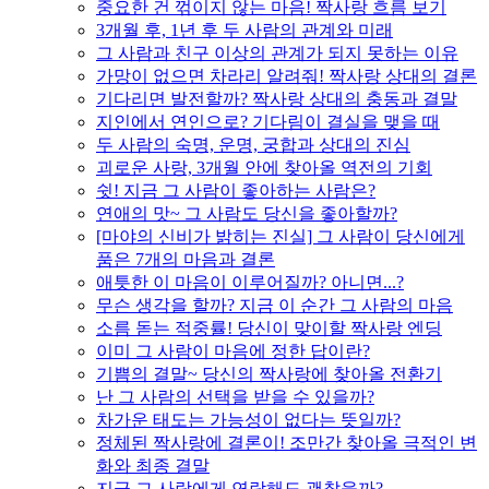
중요한 건 꺾이지 않는 마음! 짝사랑 흐름 보기
3개월 후, 1년 후 두 사람의 관계와 미래
그 사람과 친구 이상의 관계가 되지 못하는 이유
가망이 없으면 차라리 알려줘! 짝사랑 상대의 결론
기다리면 발전할까? 짝사랑 상대의 충동과 결말
지인에서 연인으로? 기다림이 결실을 맺을 때
두 사람의 숙명, 운명, 궁합과 상대의 진심
괴로운 사랑, 3개월 안에 찾아올 역전의 기회
쉿! 지금 그 사람이 좋아하는 사람은?
연애의 맛~ 그 사람도 당신을 좋아할까?
[마야의 신비가 밝히는 진실] 그 사람이 당신에게
품은 7개의 마음과 결론
애틋한 이 마음이 이루어질까? 아니면...?
무슨 생각을 할까? 지금 이 순간 그 사람의 마음
소름 돋는 적중률! 당신이 맞이할 짝사랑 엔딩
이미 그 사람이 마음에 정한 답이란?
기쁨의 결말~ 당신의 짝사랑에 찾아올 전환기
난 그 사람의 선택을 받을 수 있을까?
차가운 태도는 가능성이 없다는 뜻일까?
정체된 짝사랑에 결론이! 조만간 찾아올 극적인 변
화와 최종 결말
지금 그 사람에게 연락해도 괜찮을까?