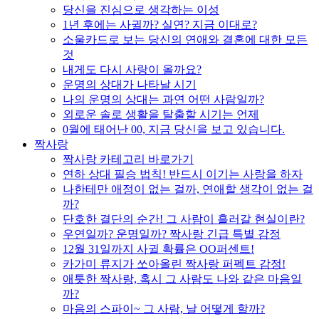
당신을 진심으로 생각하는 이성
1년 후에는 사귈까? 실연? 지금 이대로?
소울카드로 보는 당신의 연애와 결혼에 대한 모든
것
내게도 다시 사랑이 올까요?
운명의 상대가 나타날 시기
나의 운명의 상대는 과연 어떤 사람일까?
외로운 솔로 생활을 탈출할 시기는 언제
0월에 태어난 00, 지금 당신을 보고 있습니다.
짝사랑
짝사랑 카테고리 바로가기
연하 상대 필승 법칙! 반드시 이기는 사랑을 하자
나한테만 애정이 없는 걸까, 연애할 생각이 없는 걸
까?
단호한 결단의 순간! 그 사람이 흘러갈 현실이란?
우연일까? 운명일까? 짝사랑 긴급 특별 감정
12월 31일까지 사귈 확률은 OO퍼센트!
카가미 류지가 쏘아올린 짝사랑 퍼펙트 감정!
애틋한 짝사랑, 혹시 그 사람도 나와 같은 마음일
까?
마음의 스파이~ 그 사람, 날 어떻게 할까?