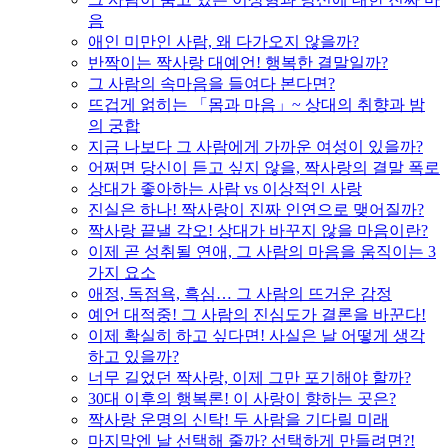
음
애인 미만인 사람, 왜 다가오지 않을까?
반짝이는 짝사랑 대예언! 행복한 결말일까?
그 사람의 속마음을 들여다 본다면?
뜨겁게 얽히는 「몸과 마음」~ 상대의 취향과 밤
의 궁합
지금 나보다 그 사람에게 가까운 여성이 있을까?
어쩌면 당신이 듣고 싶지 않을, 짝사랑의 결말 폭로
상대가 좋아하는 사람 vs 이상적인 사랑
진실은 하나! 짝사랑이 진짜 인연으로 맺어질까?
짝사랑 끝낼 각오! 상대가 바꾸지 않을 마음이란?
이제 곧 성취될 연애, 그 사람의 마음을 움직이는 3
가지 요소
애정, 독점욕, 흑심… 그 사람의 뜨거운 감정
예언 대적중! 그 사람의 진심도가 결론을 바꾼다!
이제 확실히 하고 싶다면! 사실은 날 어떻게 생각
하고 있을까?
너무 길었던 짝사랑, 이제 그만 포기해야 할까?
30대 이후의 행복론! 이 사랑이 향하는 곳은?
짝사랑 운명의 신탁! 두 사람을 기다릴 미래
마지막엔 날 선택해 줄까? 선택하게 만들려면?!