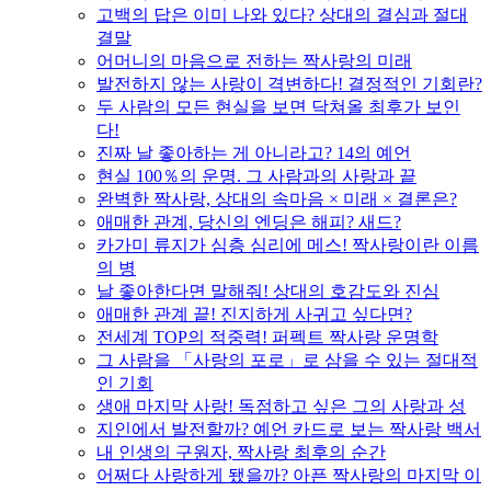
고백의 답은 이미 나와 있다? 상대의 결심과 절대
결말
어머니의 마음으로 전하는 짝사랑의 미래
발전하지 않는 사랑이 격변하다! 결정적인 기회란?
두 사람의 모든 현실을 보면 닥쳐올 최후가 보인
다!
진짜 날 좋아하는 게 아니라고? 14의 예언
현실 100％의 운명. 그 사람과의 사랑과 끝
완벽한 짝사랑, 상대의 속마음 × 미래 × 결론은?
애매한 관계, 당신의 엔딩은 해피? 새드?
카가미 류지가 심층 심리에 메스! 짝사랑이란 이름
의 병
날 좋아한다면 말해줘! 상대의 호감도와 진심
애매한 관계 끝! 진지하게 사귀고 싶다면?
전세계 TOP의 적중력! 퍼펙트 짝사랑 운명학
그 사람을 「사랑의 포로」로 삼을 수 있는 절대적
인 기회
생애 마지막 사랑! 독점하고 싶은 그의 사랑과 성
지인에서 발전할까? 예언 카드로 보는 짝사랑 백서
내 인생의 구원자, 짝사랑 최후의 순간
어쩌다 사랑하게 됐을까? 아픈 짝사랑의 마지막 이