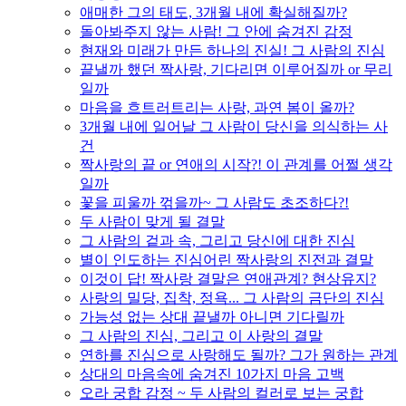
애매한 그의 태도, 3개월 내에 확실해질까?
돌아봐주지 않는 사람! 그 안에 숨겨진 감정
현재와 미래가 만든 하나의 진실! 그 사람의 진심
끝낼까 했던 짝사랑, 기다리면 이루어질까 or 무리
일까
마음을 흐트러트리는 사랑, 과연 봄이 올까?
3개월 내에 일어날 그 사람이 당신을 의식하는 사
건
짝사랑의 끝 or 연애의 시작?! 이 관계를 어쩔 생각
일까
꽃을 피울까 꺾을까~ 그 사람도 초조하다?!
두 사람이 맞게 될 결말
그 사람의 겉과 속, 그리고 당신에 대한 진심
별이 인도하는 진심어린 짝사랑의 진전과 결말
이것이 답! 짝사랑 결말은 연애관계? 현상유지?
사랑의 밀당, 집착, 정욕... 그 사람의 금단의 진심
가능성 없는 상대 끝낼까 아니면 기다릴까
그 사람의 진심, 그리고 이 사랑의 결말
연하를 진심으로 사랑해도 될까? 그가 원하는 관계
상대의 마음속에 숨겨진 10가지 마음 고백
오라 궁합 감정 ~ 두 사람의 컬러로 보는 궁합