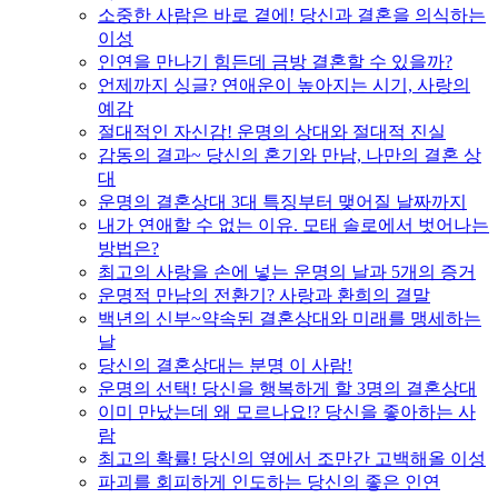
소중한 사람은 바로 곁에! 당신과 결혼을 의식하는
이성
인연을 만나기 힘든데 금방 결혼할 수 있을까?
언제까지 싱글? 연애운이 높아지는 시기, 사랑의
예감
절대적인 자신감! 운명의 상대와 절대적 진실
감동의 결과~ 당신의 혼기와 만남, 나만의 결혼 상
대
운명의 결혼상대 3대 특징부터 맺어질 날짜까지
내가 연애할 수 없는 이유. 모태 솔로에서 벗어나는
방법은?
최고의 사랑을 손에 넣는 운명의 날과 5개의 증거
운명적 만남의 전환기? 사랑과 환희의 결말
백년의 신부~약속된 결혼상대와 미래를 맹세하는
날
당신의 결혼상대는 분명 이 사람!
운명의 선택! 당신을 행복하게 할 3명의 결혼상대
이미 만났는데 왜 모르나요!? 당신을 좋아하는 사
람
최고의 확률! 당신의 옆에서 조만간 고백해올 이성
파괴를 회피하게 인도하는 당신의 좋은 인연