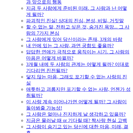
과 앞으로의 행동
지금 두 사람에게 준비된 미래. 그 사람과 난 어떻
게 될까?
파괴적인 진실! 상대의 진심, 본성, 비밀, 거짓말
할 수 없는 말, 전하고 싶은 것, 숨겨진 욕망... 그 사
람의 7가지 본심
그 사람에게 있어 당신이라는 존재, 3개의 바람
내 안에 있는 그 사람, 과연 궁합도 좋을까?
답답한 연애가 극적으로 움직이는 시기. 그 사람의
마음은 어떻게 바뀔까?
3개월 내에 두 사람의 관계는 어떻게 될까? 이대로
기다리면 진전될까?
닿지 않는 마음, 그래도 포기할 수 없는 사랑의 진
실
애틋하고 괴롭지만 포기할 수 없는 사랑, 언젠가 성
취될까?
이 사랑 계속 이어나가면 어떻게 될까? 그 사람이
돌아봐줄 가능성!
그 사람은 얼마나 진지하게 날 생각하고 있을까?
지금은 물러날 때 or 기다릴 때? 짝사랑 현실 고백
그 사람이 숨기고 있는 당신에 대한 마음, 미래, 결
혼