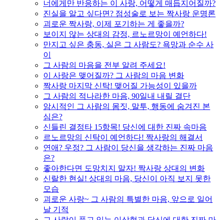
너에게만 반응하는 이 사랑, 어떻게 매듭지어질까?
진실을 알고 싶다면? 점성술로 보는 짝사랑 운명론
괴로운 짝사랑, 이제 포기하는 게 좋을까?
보이지 않는 상대의 감정, 르노르망이 예언하다!
만지고 싶은 충동, 실은 그 사람도? 욕망과 순수 사
이
그 사람의 마음을 전부 알려 주세요!
이 사랑은 맺어질까? 그 사람의 마음 변화
짝사랑 마지막 신탁! 맺어질 가능성이 있을까
그 사람의 적나라한 마음, 90일내 내릴 결단
암시적인 그 사람의 몸짓, 말투, 행동에 숨겨진 본
심은?
신들린 결정타 15항목! 당신에 대한 진짜 속마음
르노르망의 신탁이 예언하다! 짝사랑의 해결서
연애? 우정? 그 사람이 당신을 생각하는 진짜 마음
은?
좋아한다면 도망치지 말자! 짝사랑 상대의 변화
신랄한 현실! 상대의 마음, 당신이 아직 보지 못한
모습
괴로운 사랑~ 그 사람의 특별한 마음, 앞으로 일어
날 기적
그 사람이 품고 있는 이상형과 당신에 대한 진짜 마