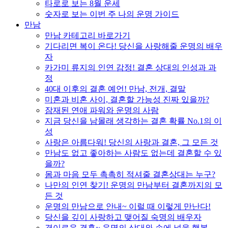
타로로 보는 8월 운세
숫자로 보는 이번 주 나의 운명 가이드
만남
만남 카테고리 바로가기
기다리면 복이 온다! 당신을 사랑해줄 운명의 배우
자
카가미 류지의 인연 감정! 결혼 상대의 인성과 과
정
40대 이후의 결혼 예언! 만남, 전개, 결말
미혼과 비혼 사이, 결혼할 가능성 진짜 있을까?
잠재된 연애 파워와 운명의 사람
지금 당신을 남몰래 생각하는 결혼 확률 No.1의 이
성
사랑은 아름다워! 당신의 사랑과 결혼, 그 모든 것
만남도 없고 좋아하는 사람도 없는데 결혼할 수 있
을까?
몸과 마음 모두 촉촉히 적셔줄 결혼상대는 누구?
나만의 인연 찾기! 운명의 만남부터 결혼까지의 모
든 것
운명의 만남으로 안내~ 이럴 때 이렇게 만난다!
당신을 깊이 사랑하고 맺어질 숙명의 배우자
경이로운 결혼~ 운명의 상대와 손에 넣을 행복