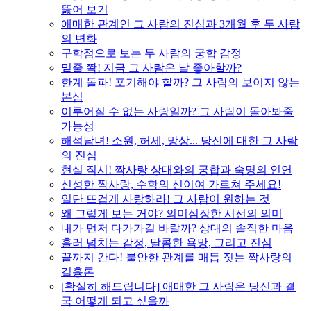
뚫어 보기
애매한 관계인 그 사람의 진심과 3개월 후 두 사람
의 변화
구학점으로 보는 두 사람의 궁합 감정
밑줄 쫙! 지금 그 사람은 날 좋아할까?
한계 돌파! 포기해야 할까? 그 사람의 보이지 않는
본심
이루어질 수 없는 사랑일까? 그 사람이 돌아봐줄
가능성
해석남녀! 소원, 허세, 망상... 당신에 대한 그 사람
의 진심
현실 직시! 짝사랑 상대와의 궁합과 숙명의 인연
신성한 짝사랑, 수학의 신이여 가르쳐 주세요!
일단 뜨겁게 사랑하라! 그 사람이 원하는 것
왜 그렇게 보는 거야? 의미심장한 시선의 의미
내가 먼저 다가가길 바랄까? 상대의 솔직한 마음
흘러 넘치는 감정, 달콤한 욕망, 그리고 진심
끝까지 간다! 불안한 관계를 매듭 짓는 짝사랑의
길흉론
[확실히 해드립니다] 애매한 그 사람은 당신과 결
국 어떻게 되고 싶을까