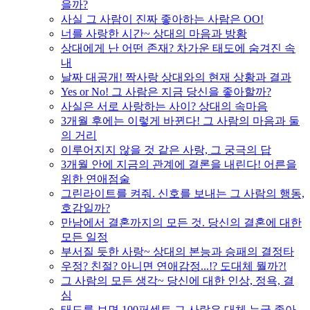
을까?
사실 그 사람이 진짜 좋아하는 사람은 OO!
너를 사랑한 시간~ 상대의 마음과 방황
상대에게 난 어떤 존재? 차가운 태도에 숨겨진 속
내
날짜 대공개! 짝사랑 상대와의 현재 상황과 결과
Yes or No! 그 사람은 지금 당신을 좋아할까?
사실은 서로 사랑하는 사이? 상대의 속마음
3개월 후에는 이렇게 바뀐다! 그 사람의 마음과 둘
의 거리
이루어지지 않을 것 같은 사랑, 그 궁극의 답
3개월 안에 지금의 관계에 결론을 내린다! 어른을
위한 연애점술
그린라이트를 켜줘. 신호를 보내는 그 사람의 행동,
호감일까?
만남에서 결혼까지의 모든 것. 당신의 결혼에 대한
모든 일정
부서질 듯한 사랑~ 상대의 본능과 승패의 결정타
우정? 친절? 아니면 연애감정...!? 도대체 뭘까?!
그 사람의 모든 생각~ 당신에 대한 인상, 정욕, 결
심
태도를 보면 100퍼센트 그 사람은 대체 누굴 좋아