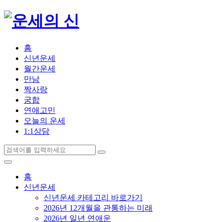
홈
신년운세
월간운세
만남
짝사랑
궁합
연애고민
오늘의 운세
1:1상담
홈
신년운세
신년운세 카테고리 바로가기
2026년 12개월을 관통하는 미래
2026년 일년 연애운