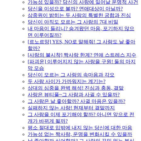
가능성 있을까? 당신의 사랑에 일어날 운명적 사건
당신을 이성으로 볼까? 연애대상이 아닐까?
삼중원이 밝히는 두 사람의 특별한 궁합과 진심
당신이 아직도 모르는 그 사람의 7대 비밀
내 마음이 들리니? 숨겨왔던 마음, 포기하지 않으
면 이루어질까?
[르노르망] YES, NO로 말해줘! 그 사람도 날 좋아
할까?
[사랑의 불시착] 짝사랑 한계? 연애 스트레스 지수
[파괴운] 이루어지지 않는 사랑을 구원! 둘의 마지
막 모습
당신이 모르는 그 사람의 속마음과 각오
두 사람 사이가 가까워지는 계기는?
상대의 심중을 완벽 해석! 진심과 충동, 결말
사랑은 뷰티풀~그 사람과 사귈 수 있을까?
그 사람은 날 좋아할까? 사귈 마음은 있을까?
실패하지 않는 사랑! 현재부터 결말까지
그 사람을 이제 포기해야 할까? 아니면 앞으로 전
개가 바뀌게 될까?
평소 절대로 입밖에 내지 않는 당신에 대한 마음
가능성 없는 짝사랑, 운명을 변화시킬 수 있을까
날 좋아할까 싫어할까? 그 사람의 꾸밈 없는 본심