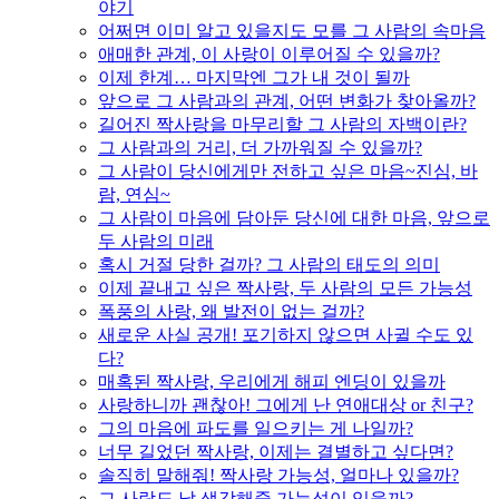
야기
어쩌면 이미 알고 있을지도 모를 그 사람의 속마음
애매한 관계, 이 사랑이 이루어질 수 있을까?
이제 한계… 마지막엔 그가 내 것이 될까
앞으로 그 사람과의 관계, 어떤 변화가 찾아올까?
길어진 짝사랑을 마무리할 그 사람의 자백이란?
그 사람과의 거리, 더 가까워질 수 있을까?
그 사람이 당신에게만 전하고 싶은 마음~진심, 바
람, 연심~
그 사람이 마음에 담아둔 당신에 대한 마음, 앞으로
두 사람의 미래
혹시 거절 당한 걸까? 그 사람의 태도의 의미
이제 끝내고 싶은 짝사랑, 두 사람의 모든 가능성
폭풍의 사랑, 왜 발전이 없는 걸까?
새로운 사실 공개! 포기하지 않으면 사귈 수도 있
다?
매혹된 짝사랑, 우리에게 해피 엔딩이 있을까
사랑하니까 괜찮아! 그에게 난 연애대상 or 친구?
그의 마음에 파도를 일으키는 게 나일까?
너무 길었던 짝사랑, 이제는 결별하고 싶다면?
솔직히 말해줘! 짝사랑 가능성, 얼마나 있을까?
그 사람도 날 생각해줄 가능성이 있을까?