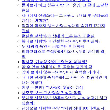
돌아보게 하고 싶은 사람과의 운명, 그 끝에 도달할
현실
사내에서 신경쓰이는 그 사람… 3개월 후 우리들의
관계는 변할까?
떨림이 멈추지 않는 사랑... 상대의 숨겨진 12가지
진실
현실을 분석하라! 상대의 모든 본심과 현실
뜻대로 사랑하라! 간절한 짝사랑, 이루어질까?
두 사람의 숙연～ 궁합부터 미래까지
피타고라스로 분석하라! 너와 나, 우리 관계의 결
말
짝사랑, 가능성 있어 보였는데 아닐까?
알 수 없는 상대의 마음, 끝없는 고민의 끝
앞이 보이지 않는 짝사랑, 이제 흑백을 가리다!
애매한 관계에 종지부를! 그 사람과의 최종적인 미
래는 이렇다!
친구 or 연인? 그 사람이 원하는 관계
사주로 보는 그 사람의 진심과 약점
뜻대로 사랑하라! 상대는 당신과 사실 어떻게 하고
싶을까?
진심으로 사랑한다면? 짝사랑 상대 100퍼센트 꿰