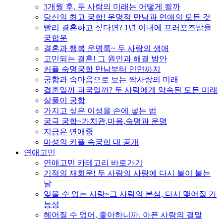
3개월 후, 두 사람의 미래는 어떻게 될까
당신의 최고 궁합! 운명적 만남과 연애의 모든 것
빨리 결혼하고 싶다면? 1년 이내에 프러포즈받을
궁합운
결혼과 행복 운명록~ 두 사람의 생애
고민되는 결혼! 그 원인과 해결 방안
커플 숙명궁합 만남부터 인연까지
궁합과 속마음으로 보는 짝사랑의 미래
결혼일까 파국일까? 두 사람에게 약속된 모든 미래
살풀이 궁합
가지고 싶은 이성을 손에 넣는 법
궁극 궁합~가치관,마음,숙명과 운명
지금은 연애중
마성의 커플 속궁합 대 공개
연애고민
연애고민 카테고리 바로가기
기적의 재회운! 두 사람의 사랑에 다시 불이 붙는
날
잊을 수 없는 사랑~그 사람의 본심, 다시 맺어질 가
능성
헤어질 수 없어, 좋아하니까. 아픈 사랑의 결말