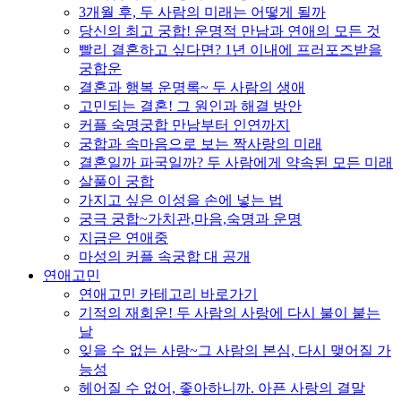
3개월 후, 두 사람의 미래는 어떻게 될까
당신의 최고 궁합! 운명적 만남과 연애의 모든 것
빨리 결혼하고 싶다면? 1년 이내에 프러포즈받을
궁합운
결혼과 행복 운명록~ 두 사람의 생애
고민되는 결혼! 그 원인과 해결 방안
커플 숙명궁합 만남부터 인연까지
궁합과 속마음으로 보는 짝사랑의 미래
결혼일까 파국일까? 두 사람에게 약속된 모든 미래
살풀이 궁합
가지고 싶은 이성을 손에 넣는 법
궁극 궁합~가치관,마음,숙명과 운명
지금은 연애중
마성의 커플 속궁합 대 공개
연애고민
연애고민 카테고리 바로가기
기적의 재회운! 두 사람의 사랑에 다시 불이 붙는
날
잊을 수 없는 사랑~그 사람의 본심, 다시 맺어질 가
능성
헤어질 수 없어, 좋아하니까. 아픈 사랑의 결말