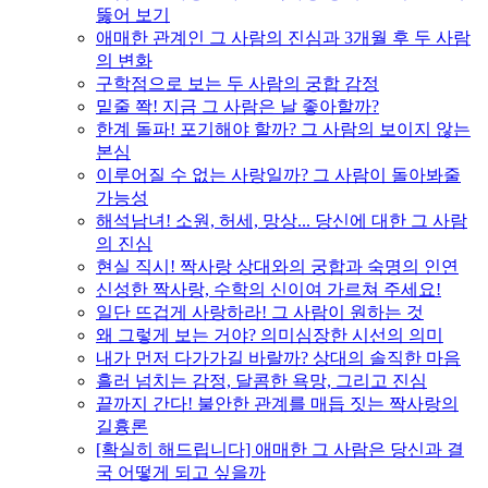
뚫어 보기
애매한 관계인 그 사람의 진심과 3개월 후 두 사람
의 변화
구학점으로 보는 두 사람의 궁합 감정
밑줄 쫙! 지금 그 사람은 날 좋아할까?
한계 돌파! 포기해야 할까? 그 사람의 보이지 않는
본심
이루어질 수 없는 사랑일까? 그 사람이 돌아봐줄
가능성
해석남녀! 소원, 허세, 망상... 당신에 대한 그 사람
의 진심
현실 직시! 짝사랑 상대와의 궁합과 숙명의 인연
신성한 짝사랑, 수학의 신이여 가르쳐 주세요!
일단 뜨겁게 사랑하라! 그 사람이 원하는 것
왜 그렇게 보는 거야? 의미심장한 시선의 의미
내가 먼저 다가가길 바랄까? 상대의 솔직한 마음
흘러 넘치는 감정, 달콤한 욕망, 그리고 진심
끝까지 간다! 불안한 관계를 매듭 짓는 짝사랑의
길흉론
[확실히 해드립니다] 애매한 그 사람은 당신과 결
국 어떻게 되고 싶을까