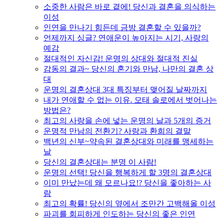
소중한 사람은 바로 곁에! 당신과 결혼을 의식하는
이성
인연을 만나기 힘든데 금방 결혼할 수 있을까?
언제까지 싱글? 연애운이 높아지는 시기, 사랑의
예감
절대적인 자신감! 운명의 상대와 절대적 진실
감동의 결과~ 당신의 혼기와 만남, 나만의 결혼 상
대
운명의 결혼상대 3대 특징부터 맺어질 날짜까지
내가 연애할 수 없는 이유. 모태 솔로에서 벗어나는
방법은?
최고의 사랑을 손에 넣는 운명의 날과 5개의 증거
운명적 만남의 전환기? 사랑과 환희의 결말
백년의 신부~약속된 결혼상대와 미래를 맹세하는
날
당신의 결혼상대는 분명 이 사람!
운명의 선택! 당신을 행복하게 할 3명의 결혼상대
이미 만났는데 왜 모르나요!? 당신을 좋아하는 사
람
최고의 확률! 당신의 옆에서 조만간 고백해올 이성
파괴를 회피하게 인도하는 당신의 좋은 인연