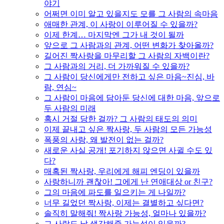
야기
어쩌면 이미 알고 있을지도 모를 그 사람의 속마음
애매한 관계, 이 사랑이 이루어질 수 있을까?
이제 한계… 마지막엔 그가 내 것이 될까
앞으로 그 사람과의 관계, 어떤 변화가 찾아올까?
길어진 짝사랑을 마무리할 그 사람의 자백이란?
그 사람과의 거리, 더 가까워질 수 있을까?
그 사람이 당신에게만 전하고 싶은 마음~진심, 바
람, 연심~
그 사람이 마음에 담아둔 당신에 대한 마음, 앞으로
두 사람의 미래
혹시 거절 당한 걸까? 그 사람의 태도의 의미
이제 끝내고 싶은 짝사랑, 두 사람의 모든 가능성
폭풍의 사랑, 왜 발전이 없는 걸까?
새로운 사실 공개! 포기하지 않으면 사귈 수도 있
다?
매혹된 짝사랑, 우리에게 해피 엔딩이 있을까
사랑하니까 괜찮아! 그에게 난 연애대상 or 친구?
그의 마음에 파도를 일으키는 게 나일까?
너무 길었던 짝사랑, 이제는 결별하고 싶다면?
솔직히 말해줘! 짝사랑 가능성, 얼마나 있을까?
그 사람도 날 생각해줄 가능성이 있을까?