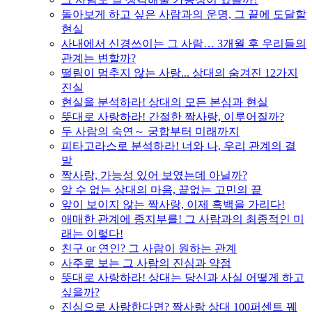
돌아보게 하고 싶은 사람과의 운명, 그 끝에 도달할
현실
사내에서 신경쓰이는 그 사람… 3개월 후 우리들의
관계는 변할까?
떨림이 멈추지 않는 사랑... 상대의 숨겨진 12가지
진실
현실을 분석하라! 상대의 모든 본심과 현실
뜻대로 사랑하라! 간절한 짝사랑, 이루어질까?
두 사람의 숙연～ 궁합부터 미래까지
피타고라스로 분석하라! 너와 나, 우리 관계의 결
말
짝사랑, 가능성 있어 보였는데 아닐까?
알 수 없는 상대의 마음, 끝없는 고민의 끝
앞이 보이지 않는 짝사랑, 이제 흑백을 가리다!
애매한 관계에 종지부를! 그 사람과의 최종적인 미
래는 이렇다!
친구 or 연인? 그 사람이 원하는 관계
사주로 보는 그 사람의 진심과 약점
뜻대로 사랑하라! 상대는 당신과 사실 어떻게 하고
싶을까?
진심으로 사랑한다면? 짝사랑 상대 100퍼센트 꿰