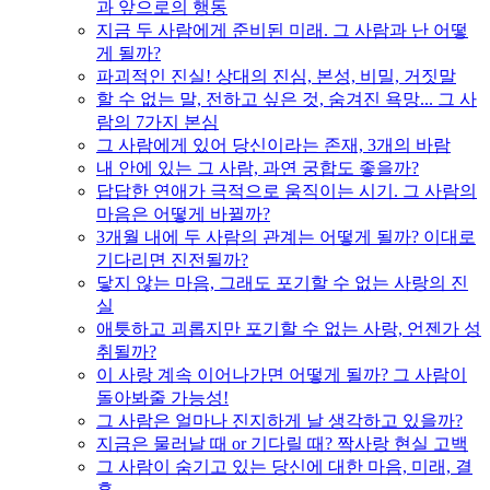
과 앞으로의 행동
지금 두 사람에게 준비된 미래. 그 사람과 난 어떻
게 될까?
파괴적인 진실! 상대의 진심, 본성, 비밀, 거짓말
할 수 없는 말, 전하고 싶은 것, 숨겨진 욕망... 그 사
람의 7가지 본심
그 사람에게 있어 당신이라는 존재, 3개의 바람
내 안에 있는 그 사람, 과연 궁합도 좋을까?
답답한 연애가 극적으로 움직이는 시기. 그 사람의
마음은 어떻게 바뀔까?
3개월 내에 두 사람의 관계는 어떻게 될까? 이대로
기다리면 진전될까?
닿지 않는 마음, 그래도 포기할 수 없는 사랑의 진
실
애틋하고 괴롭지만 포기할 수 없는 사랑, 언젠가 성
취될까?
이 사랑 계속 이어나가면 어떻게 될까? 그 사람이
돌아봐줄 가능성!
그 사람은 얼마나 진지하게 날 생각하고 있을까?
지금은 물러날 때 or 기다릴 때? 짝사랑 현실 고백
그 사람이 숨기고 있는 당신에 대한 마음, 미래, 결
혼