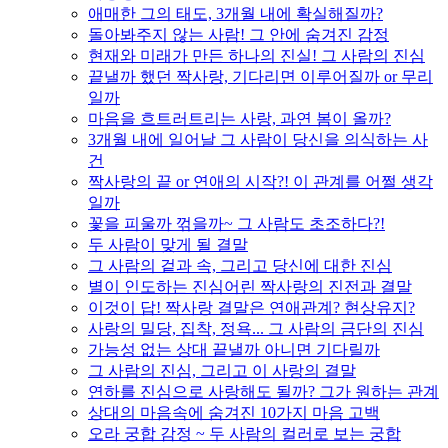
애매한 그의 태도, 3개월 내에 확실해질까?
돌아봐주지 않는 사람! 그 안에 숨겨진 감정
현재와 미래가 만든 하나의 진실! 그 사람의 진심
끝낼까 했던 짝사랑, 기다리면 이루어질까 or 무리
일까
마음을 흐트러트리는 사랑, 과연 봄이 올까?
3개월 내에 일어날 그 사람이 당신을 의식하는 사
건
짝사랑의 끝 or 연애의 시작?! 이 관계를 어쩔 생각
일까
꽃을 피울까 꺾을까~ 그 사람도 초조하다?!
두 사람이 맞게 될 결말
그 사람의 겉과 속, 그리고 당신에 대한 진심
별이 인도하는 진심어린 짝사랑의 진전과 결말
이것이 답! 짝사랑 결말은 연애관계? 현상유지?
사랑의 밀당, 집착, 정욕... 그 사람의 금단의 진심
가능성 없는 상대 끝낼까 아니면 기다릴까
그 사람의 진심, 그리고 이 사랑의 결말
연하를 진심으로 사랑해도 될까? 그가 원하는 관계
상대의 마음속에 숨겨진 10가지 마음 고백
오라 궁합 감정 ~ 두 사람의 컬러로 보는 궁합