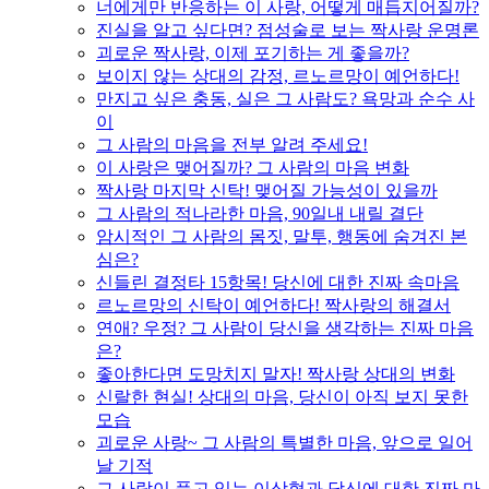
너에게만 반응하는 이 사랑, 어떻게 매듭지어질까?
진실을 알고 싶다면? 점성술로 보는 짝사랑 운명론
괴로운 짝사랑, 이제 포기하는 게 좋을까?
보이지 않는 상대의 감정, 르노르망이 예언하다!
만지고 싶은 충동, 실은 그 사람도? 욕망과 순수 사
이
그 사람의 마음을 전부 알려 주세요!
이 사랑은 맺어질까? 그 사람의 마음 변화
짝사랑 마지막 신탁! 맺어질 가능성이 있을까
그 사람의 적나라한 마음, 90일내 내릴 결단
암시적인 그 사람의 몸짓, 말투, 행동에 숨겨진 본
심은?
신들린 결정타 15항목! 당신에 대한 진짜 속마음
르노르망의 신탁이 예언하다! 짝사랑의 해결서
연애? 우정? 그 사람이 당신을 생각하는 진짜 마음
은?
좋아한다면 도망치지 말자! 짝사랑 상대의 변화
신랄한 현실! 상대의 마음, 당신이 아직 보지 못한
모습
괴로운 사랑~ 그 사람의 특별한 마음, 앞으로 일어
날 기적
그 사람이 품고 있는 이상형과 당신에 대한 진짜 마