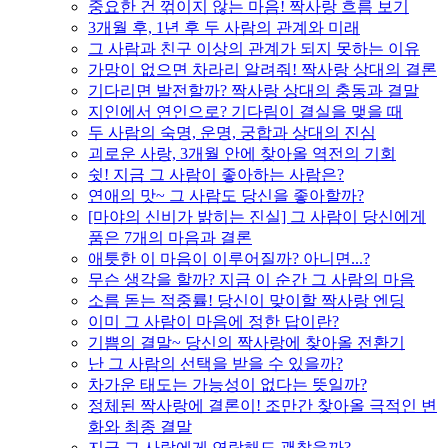
중요한 건 꺾이지 않는 마음! 짝사랑 흐름 보기
3개월 후, 1년 후 두 사람의 관계와 미래
그 사람과 친구 이상의 관계가 되지 못하는 이유
가망이 없으면 차라리 알려줘! 짝사랑 상대의 결론
기다리면 발전할까? 짝사랑 상대의 충동과 결말
지인에서 연인으로? 기다림이 결실을 맺을 때
두 사람의 숙명, 운명, 궁합과 상대의 진심
괴로운 사랑, 3개월 안에 찾아올 역전의 기회
쉿! 지금 그 사람이 좋아하는 사람은?
연애의 맛~ 그 사람도 당신을 좋아할까?
[마야의 신비가 밝히는 진실] 그 사람이 당신에게
품은 7개의 마음과 결론
애틋한 이 마음이 이루어질까? 아니면...?
무슨 생각을 할까? 지금 이 순간 그 사람의 마음
소름 돋는 적중률! 당신이 맞이할 짝사랑 엔딩
이미 그 사람이 마음에 정한 답이란?
기쁨의 결말~ 당신의 짝사랑에 찾아올 전환기
난 그 사람의 선택을 받을 수 있을까?
차가운 태도는 가능성이 없다는 뜻일까?
정체된 짝사랑에 결론이! 조만간 찾아올 극적인 변
화와 최종 결말
지금 그 사람에게 연락해도 괜찮을까?