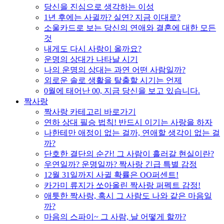
당신을 진심으로 생각하는 이성
1년 후에는 사귈까? 실연? 지금 이대로?
소울카드로 보는 당신의 연애와 결혼에 대한 모든
것
내게도 다시 사랑이 올까요?
운명의 상대가 나타날 시기
나의 운명의 상대는 과연 어떤 사람일까?
외로운 솔로 생활을 탈출할 시기는 언제
0월에 태어난 00, 지금 당신을 보고 있습니다.
짝사랑
짝사랑 카테고리 바로가기
연하 상대 필승 법칙! 반드시 이기는 사랑을 하자
나한테만 애정이 없는 걸까, 연애할 생각이 없는 걸
까?
단호한 결단의 순간! 그 사람이 흘러갈 현실이란?
우연일까? 운명일까? 짝사랑 긴급 특별 감정
12월 31일까지 사귈 확률은 OO퍼센트!
카가미 류지가 쏘아올린 짝사랑 퍼펙트 감정!
애틋한 짝사랑, 혹시 그 사람도 나와 같은 마음일
까?
마음의 스파이~ 그 사람, 날 어떻게 할까?