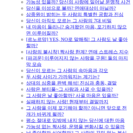
가능성 있을까? 당신의 사랑에 일어날 운명적 사건
당신을 이성으로 볼까? 연애대상이 아닐까?
삼중원이 밝히는 두 사람의 특별한 궁합과 진심
당신이 아직도 모르는 그 사람의 7대 비밀
내 마음이 들리니? 숨겨왔던 마음, 포기하지 않으
면 이루어질까?
[르노르망] YES, NO로 말해줘! 그 사람도 날 좋아
할까?
[사랑의 불시착] 짝사랑 한계? 연애 스트레스 지수
[파괴운] 이루어지지 않는 사랑을 구원! 둘의 마지
막 모습
당신이 모르는 그 사람의 속마음과 각오
두 사람 사이가 가까워지는 계기는?
상대의 심중을 완벽 해석! 진심과 충동, 결말
사랑은 뷰티풀~그 사람과 사귈 수 있을까?
그 사람은 날 좋아할까? 사귈 마음은 있을까?
실패하지 않는 사랑! 현재부터 결말까지
그 사람을 이제 포기해야 할까? 아니면 앞으로 전
개가 바뀌게 될까?
평소 절대로 입밖에 내지 않는 당신에 대한 마음
가능성 없는 짝사랑, 운명을 변화시킬 수 있을까
날 좋아할까 싫어할까? 그 사람의 꾸밈 없는 본심