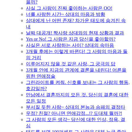
을까?
사실 그 사람이 진짜 좋아하는 사람은 OO!
너를 사랑한 시간~ 상대의 마음과 방황
상대에게 난 어떤 존재? 차가운 태도에 숨겨진 속
내
날짜 대공개! 짝사랑 상대와의 현재 상황과 결과
Yes or No! 그 사람은 지금 당신을 좋아할까?
사실은 서로 사랑하는 사이? 상대의 속마음
3개월 후에는 이렇게 바뀐다! 그 사람의 마음과 둘
의 거리
이루어지지 않을 것 같은 사랑, 그 궁극의 답
3개월 안에 지금의 관계에 결론을 내린다! 어른을
위한 연애점술
그린라이트를 켜줘. 신호를 보내는 그 사람의 행동,
호감일까?
만남에서 결혼까지의 모든 것. 당신의 결혼에 대한
모든 일정
부서질 듯한 사랑~ 상대의 본능과 승패의 결정타
우정? 친절? 아니면 연애감정...!? 도대체 뭘까?!
그 사람의 모든 생각~ 당신에 대한 인상, 정욕, 결
심
태도를 보면 100퍼센트 그 사람은 대체 누굴 좋아