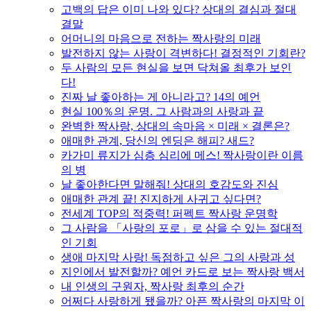
고백의 답은 이미 나와 있다? 상대의 결심과 절대
결말
어머니의 마음으로 전하는 짝사랑의 미래
발전하지 않는 사랑이 격변하다! 결정적인 기회란?
두 사람의 모든 현실을 보면 닥쳐올 최후가 보인
다!
진짜 날 좋아하는 게 아니라고? 14의 예언
현실 100％의 운명. 그 사람과의 사랑과 끝
완벽한 짝사랑, 상대의 속마음 × 미래 × 결론은?
애매한 관계, 당신의 엔딩은 해피? 새드?
카가미 류지가 심층 심리에 메스! 짝사랑이란 이름
의 병
날 좋아한다면 말해줘! 상대의 호감도와 진심
애매한 관계 끝! 진지하게 사귀고 싶다면?
전세계 TOP의 적중력! 퍼펙트 짝사랑 운명학
그 사람을 「사랑의 포로」로 삼을 수 있는 절대적
인 기회
생애 마지막 사랑! 독점하고 싶은 그의 사랑과 성
지인에서 발전할까? 예언 카드로 보는 짝사랑 백서
내 인생의 구원자, 짝사랑 최후의 순간
어쩌다 사랑하게 됐을까? 아픈 짝사랑의 마지막 이