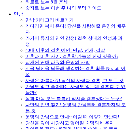
타로로 보는 8월 운세
숫자로 보는 이번 주 나의 운명 가이드
만남
만남 카테고리 바로가기
기다리면 복이 온다! 당신을 사랑해줄 운명의 배우
자
카가미 류지의 인연 감정! 결혼 상대의 인성과 과
정
40대 이후의 결혼 예언! 만남, 전개, 결말
미혼과 비혼 사이, 결혼할 가능성 진짜 있을까?
잠재된 연애 파워와 운명의 사람
지금 당신을 남몰래 생각하는 결혼 확률 No.1의 이
성
사랑은 아름다워! 당신의 사랑과 결혼, 그 모든 것
만남도 없고 좋아하는 사람도 없는데 결혼할 수 있
을까?
몸과 마음 모두 촉촉히 적셔줄 결혼상대는 누구?
나만의 인연 찾기! 운명의 만남부터 결혼까지의 모
든 것
운명의 만남으로 안내~ 이럴 때 이렇게 만난다!
당신을 깊이 사랑하고 맺어질 숙명의 배우자
경이로운 결혼~ 운명의 상대와 손에 넣을 행복