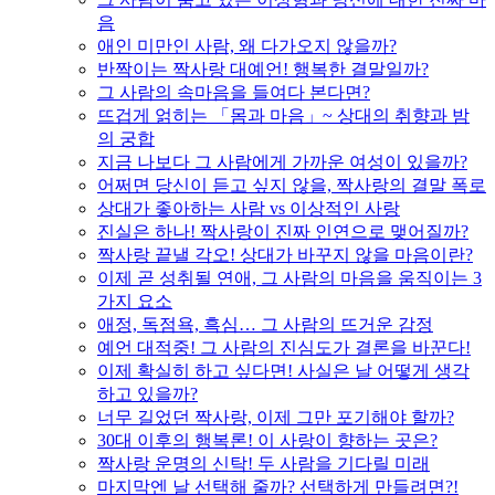
음
애인 미만인 사람, 왜 다가오지 않을까?
반짝이는 짝사랑 대예언! 행복한 결말일까?
그 사람의 속마음을 들여다 본다면?
뜨겁게 얽히는 「몸과 마음」~ 상대의 취향과 밤
의 궁합
지금 나보다 그 사람에게 가까운 여성이 있을까?
어쩌면 당신이 듣고 싶지 않을, 짝사랑의 결말 폭로
상대가 좋아하는 사람 vs 이상적인 사랑
진실은 하나! 짝사랑이 진짜 인연으로 맺어질까?
짝사랑 끝낼 각오! 상대가 바꾸지 않을 마음이란?
이제 곧 성취될 연애, 그 사람의 마음을 움직이는 3
가지 요소
애정, 독점욕, 흑심… 그 사람의 뜨거운 감정
예언 대적중! 그 사람의 진심도가 결론을 바꾼다!
이제 확실히 하고 싶다면! 사실은 날 어떻게 생각
하고 있을까?
너무 길었던 짝사랑, 이제 그만 포기해야 할까?
30대 이후의 행복론! 이 사랑이 향하는 곳은?
짝사랑 운명의 신탁! 두 사람을 기다릴 미래
마지막엔 날 선택해 줄까? 선택하게 만들려면?!