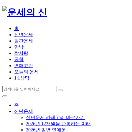
홈
신년운세
월간운세
만남
짝사랑
궁합
연애고민
오늘의 운세
1:1상담
홈
신년운세
신년운세 카테고리 바로가기
2026년 12개월을 관통하는 미래
2026년 일년 연애운