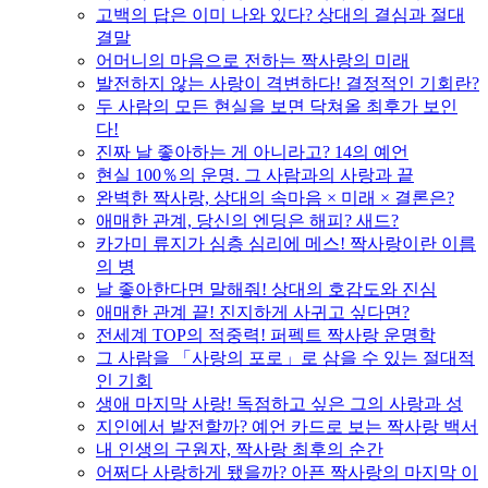
고백의 답은 이미 나와 있다? 상대의 결심과 절대
결말
어머니의 마음으로 전하는 짝사랑의 미래
발전하지 않는 사랑이 격변하다! 결정적인 기회란?
두 사람의 모든 현실을 보면 닥쳐올 최후가 보인
다!
진짜 날 좋아하는 게 아니라고? 14의 예언
현실 100％의 운명. 그 사람과의 사랑과 끝
완벽한 짝사랑, 상대의 속마음 × 미래 × 결론은?
애매한 관계, 당신의 엔딩은 해피? 새드?
카가미 류지가 심층 심리에 메스! 짝사랑이란 이름
의 병
날 좋아한다면 말해줘! 상대의 호감도와 진심
애매한 관계 끝! 진지하게 사귀고 싶다면?
전세계 TOP의 적중력! 퍼펙트 짝사랑 운명학
그 사람을 「사랑의 포로」로 삼을 수 있는 절대적
인 기회
생애 마지막 사랑! 독점하고 싶은 그의 사랑과 성
지인에서 발전할까? 예언 카드로 보는 짝사랑 백서
내 인생의 구원자, 짝사랑 최후의 순간
어쩌다 사랑하게 됐을까? 아픈 짝사랑의 마지막 이