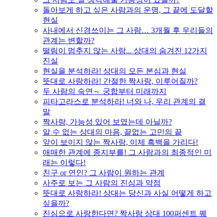
돌아보게 하고 싶은 사람과의 운명, 그 끝에 도달할
현실
사내에서 신경쓰이는 그 사람… 3개월 후 우리들의
관계는 변할까?
떨림이 멈추지 않는 사랑... 상대의 숨겨진 12가지
진실
현실을 분석하라! 상대의 모든 본심과 현실
뜻대로 사랑하라! 간절한 짝사랑, 이루어질까?
두 사람의 숙연～ 궁합부터 미래까지
피타고라스로 분석하라! 너와 나, 우리 관계의 결
말
짝사랑, 가능성 있어 보였는데 아닐까?
알 수 없는 상대의 마음, 끝없는 고민의 끝
앞이 보이지 않는 짝사랑, 이제 흑백을 가리다!
애매한 관계에 종지부를! 그 사람과의 최종적인 미
래는 이렇다!
친구 or 연인? 그 사람이 원하는 관계
사주로 보는 그 사람의 진심과 약점
뜻대로 사랑하라! 상대는 당신과 사실 어떻게 하고
싶을까?
진심으로 사랑한다면? 짝사랑 상대 100퍼센트 꿰