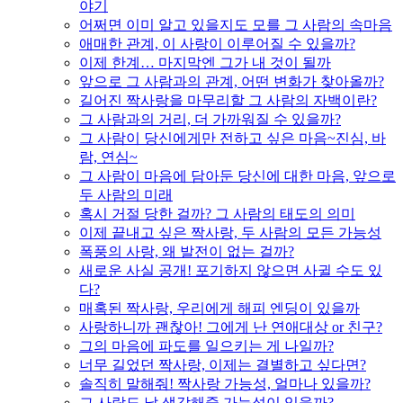
야기
어쩌면 이미 알고 있을지도 모를 그 사람의 속마음
애매한 관계, 이 사랑이 이루어질 수 있을까?
이제 한계… 마지막엔 그가 내 것이 될까
앞으로 그 사람과의 관계, 어떤 변화가 찾아올까?
길어진 짝사랑을 마무리할 그 사람의 자백이란?
그 사람과의 거리, 더 가까워질 수 있을까?
그 사람이 당신에게만 전하고 싶은 마음~진심, 바
람, 연심~
그 사람이 마음에 담아둔 당신에 대한 마음, 앞으로
두 사람의 미래
혹시 거절 당한 걸까? 그 사람의 태도의 의미
이제 끝내고 싶은 짝사랑, 두 사람의 모든 가능성
폭풍의 사랑, 왜 발전이 없는 걸까?
새로운 사실 공개! 포기하지 않으면 사귈 수도 있
다?
매혹된 짝사랑, 우리에게 해피 엔딩이 있을까
사랑하니까 괜찮아! 그에게 난 연애대상 or 친구?
그의 마음에 파도를 일으키는 게 나일까?
너무 길었던 짝사랑, 이제는 결별하고 싶다면?
솔직히 말해줘! 짝사랑 가능성, 얼마나 있을까?
그 사람도 날 생각해줄 가능성이 있을까?