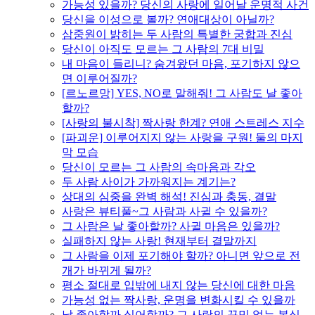
가능성 있을까? 당신의 사랑에 일어날 운명적 사건
당신을 이성으로 볼까? 연애대상이 아닐까?
삼중원이 밝히는 두 사람의 특별한 궁합과 진심
당신이 아직도 모르는 그 사람의 7대 비밀
내 마음이 들리니? 숨겨왔던 마음, 포기하지 않으
면 이루어질까?
[르노르망] YES, NO로 말해줘! 그 사람도 날 좋아
할까?
[사랑의 불시착] 짝사랑 한계? 연애 스트레스 지수
[파괴운] 이루어지지 않는 사랑을 구원! 둘의 마지
막 모습
당신이 모르는 그 사람의 속마음과 각오
두 사람 사이가 가까워지는 계기는?
상대의 심중을 완벽 해석! 진심과 충동, 결말
사랑은 뷰티풀~그 사람과 사귈 수 있을까?
그 사람은 날 좋아할까? 사귈 마음은 있을까?
실패하지 않는 사랑! 현재부터 결말까지
그 사람을 이제 포기해야 할까? 아니면 앞으로 전
개가 바뀌게 될까?
평소 절대로 입밖에 내지 않는 당신에 대한 마음
가능성 없는 짝사랑, 운명을 변화시킬 수 있을까
날 좋아할까 싫어할까? 그 사람의 꾸밈 없는 본심