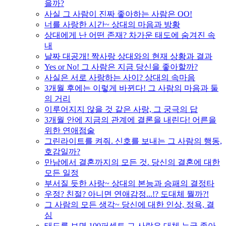
을까?
사실 그 사람이 진짜 좋아하는 사람은 OO!
너를 사랑한 시간~ 상대의 마음과 방황
상대에게 난 어떤 존재? 차가운 태도에 숨겨진 속
내
날짜 대공개! 짝사랑 상대와의 현재 상황과 결과
Yes or No! 그 사람은 지금 당신을 좋아할까?
사실은 서로 사랑하는 사이? 상대의 속마음
3개월 후에는 이렇게 바뀐다! 그 사람의 마음과 둘
의 거리
이루어지지 않을 것 같은 사랑, 그 궁극의 답
3개월 안에 지금의 관계에 결론을 내린다! 어른을
위한 연애점술
그린라이트를 켜줘. 신호를 보내는 그 사람의 행동,
호감일까?
만남에서 결혼까지의 모든 것. 당신의 결혼에 대한
모든 일정
부서질 듯한 사랑~ 상대의 본능과 승패의 결정타
우정? 친절? 아니면 연애감정...!? 도대체 뭘까?!
그 사람의 모든 생각~ 당신에 대한 인상, 정욕, 결
심
태도를 보면 100퍼센트 그 사람은 대체 누굴 좋아