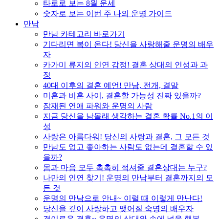
타로로 보는 8월 운세
숫자로 보는 이번 주 나의 운명 가이드
만남
만남 카테고리 바로가기
기다리면 복이 온다! 당신을 사랑해줄 운명의 배우
자
카가미 류지의 인연 감정! 결혼 상대의 인성과 과
정
40대 이후의 결혼 예언! 만남, 전개, 결말
미혼과 비혼 사이, 결혼할 가능성 진짜 있을까?
잠재된 연애 파워와 운명의 사람
지금 당신을 남몰래 생각하는 결혼 확률 No.1의 이
성
사랑은 아름다워! 당신의 사랑과 결혼, 그 모든 것
만남도 없고 좋아하는 사람도 없는데 결혼할 수 있
을까?
몸과 마음 모두 촉촉히 적셔줄 결혼상대는 누구?
나만의 인연 찾기! 운명의 만남부터 결혼까지의 모
든 것
운명의 만남으로 안내~ 이럴 때 이렇게 만난다!
당신을 깊이 사랑하고 맺어질 숙명의 배우자
경이로운 결혼~ 운명의 상대와 손에 넣을 행복