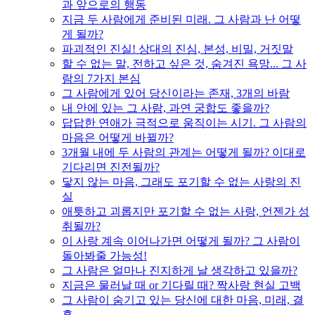
과 앞으로의 행동
지금 두 사람에게 준비된 미래. 그 사람과 난 어떻
게 될까?
파괴적인 진실! 상대의 진심, 본성, 비밀, 거짓말
할 수 없는 말, 전하고 싶은 것, 숨겨진 욕망... 그 사
람의 7가지 본심
그 사람에게 있어 당신이라는 존재, 3개의 바람
내 안에 있는 그 사람, 과연 궁합도 좋을까?
답답한 연애가 극적으로 움직이는 시기. 그 사람의
마음은 어떻게 바뀔까?
3개월 내에 두 사람의 관계는 어떻게 될까? 이대로
기다리면 진전될까?
닿지 않는 마음, 그래도 포기할 수 없는 사랑의 진
실
애틋하고 괴롭지만 포기할 수 없는 사랑, 언젠가 성
취될까?
이 사랑 계속 이어나가면 어떻게 될까? 그 사람이
돌아봐줄 가능성!
그 사람은 얼마나 진지하게 날 생각하고 있을까?
지금은 물러날 때 or 기다릴 때? 짝사랑 현실 고백
그 사람이 숨기고 있는 당신에 대한 마음, 미래, 결
혼