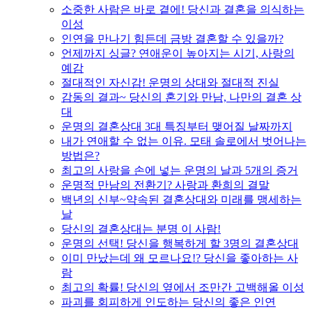
소중한 사람은 바로 곁에! 당신과 결혼을 의식하는
이성
인연을 만나기 힘든데 금방 결혼할 수 있을까?
언제까지 싱글? 연애운이 높아지는 시기, 사랑의
예감
절대적인 자신감! 운명의 상대와 절대적 진실
감동의 결과~ 당신의 혼기와 만남, 나만의 결혼 상
대
운명의 결혼상대 3대 특징부터 맺어질 날짜까지
내가 연애할 수 없는 이유. 모태 솔로에서 벗어나는
방법은?
최고의 사랑을 손에 넣는 운명의 날과 5개의 증거
운명적 만남의 전환기? 사랑과 환희의 결말
백년의 신부~약속된 결혼상대와 미래를 맹세하는
날
당신의 결혼상대는 분명 이 사람!
운명의 선택! 당신을 행복하게 할 3명의 결혼상대
이미 만났는데 왜 모르나요!? 당신을 좋아하는 사
람
최고의 확률! 당신의 옆에서 조만간 고백해올 이성
파괴를 회피하게 인도하는 당신의 좋은 인연