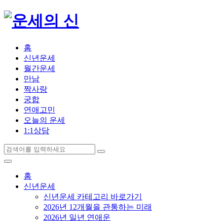
홈
신년운세
월간운세
만남
짝사랑
궁합
연애고민
오늘의 운세
1:1상담
홈
신년운세
신년운세 카테고리 바로가기
2026년 12개월을 관통하는 미래
2026년 일년 연애운