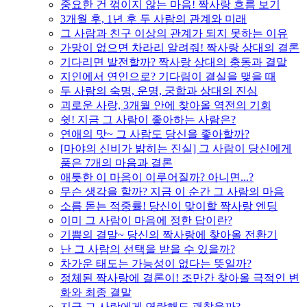
중요한 건 꺾이지 않는 마음! 짝사랑 흐름 보기
3개월 후, 1년 후 두 사람의 관계와 미래
그 사람과 친구 이상의 관계가 되지 못하는 이유
가망이 없으면 차라리 알려줘! 짝사랑 상대의 결론
기다리면 발전할까? 짝사랑 상대의 충동과 결말
지인에서 연인으로? 기다림이 결실을 맺을 때
두 사람의 숙명, 운명, 궁합과 상대의 진심
괴로운 사랑, 3개월 안에 찾아올 역전의 기회
쉿! 지금 그 사람이 좋아하는 사람은?
연애의 맛~ 그 사람도 당신을 좋아할까?
[마야의 신비가 밝히는 진실] 그 사람이 당신에게
품은 7개의 마음과 결론
애틋한 이 마음이 이루어질까? 아니면...?
무슨 생각을 할까? 지금 이 순간 그 사람의 마음
소름 돋는 적중률! 당신이 맞이할 짝사랑 엔딩
이미 그 사람이 마음에 정한 답이란?
기쁨의 결말~ 당신의 짝사랑에 찾아올 전환기
난 그 사람의 선택을 받을 수 있을까?
차가운 태도는 가능성이 없다는 뜻일까?
정체된 짝사랑에 결론이! 조만간 찾아올 극적인 변
화와 최종 결말
지금 그 사람에게 연락해도 괜찮을까?