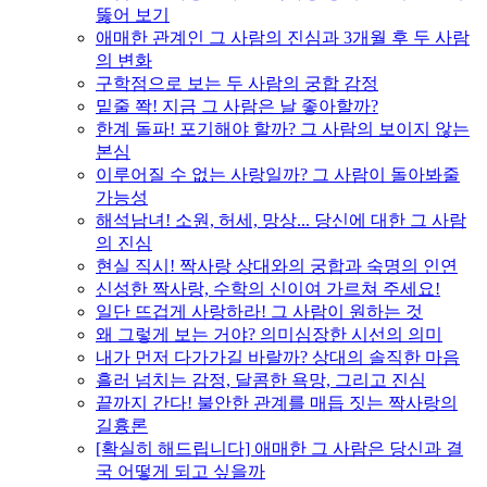
뚫어 보기
애매한 관계인 그 사람의 진심과 3개월 후 두 사람
의 변화
구학점으로 보는 두 사람의 궁합 감정
밑줄 쫙! 지금 그 사람은 날 좋아할까?
한계 돌파! 포기해야 할까? 그 사람의 보이지 않는
본심
이루어질 수 없는 사랑일까? 그 사람이 돌아봐줄
가능성
해석남녀! 소원, 허세, 망상... 당신에 대한 그 사람
의 진심
현실 직시! 짝사랑 상대와의 궁합과 숙명의 인연
신성한 짝사랑, 수학의 신이여 가르쳐 주세요!
일단 뜨겁게 사랑하라! 그 사람이 원하는 것
왜 그렇게 보는 거야? 의미심장한 시선의 의미
내가 먼저 다가가길 바랄까? 상대의 솔직한 마음
흘러 넘치는 감정, 달콤한 욕망, 그리고 진심
끝까지 간다! 불안한 관계를 매듭 짓는 짝사랑의
길흉론
[확실히 해드립니다] 애매한 그 사람은 당신과 결
국 어떻게 되고 싶을까