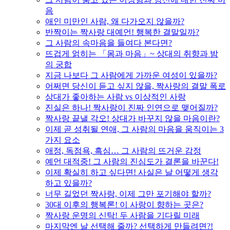
음
애인 미만인 사람, 왜 다가오지 않을까?
반짝이는 짝사랑 대예언! 행복한 결말일까?
그 사람의 속마음을 들여다 본다면?
뜨겁게 얽히는 「몸과 마음」~ 상대의 취향과 밤
의 궁합
지금 나보다 그 사람에게 가까운 여성이 있을까?
어쩌면 당신이 듣고 싶지 않을, 짝사랑의 결말 폭로
상대가 좋아하는 사람 vs 이상적인 사랑
진실은 하나! 짝사랑이 진짜 인연으로 맺어질까?
짝사랑 끝낼 각오! 상대가 바꾸지 않을 마음이란?
이제 곧 성취될 연애, 그 사람의 마음을 움직이는 3
가지 요소
애정, 독점욕, 흑심… 그 사람의 뜨거운 감정
예언 대적중! 그 사람의 진심도가 결론을 바꾼다!
이제 확실히 하고 싶다면! 사실은 날 어떻게 생각
하고 있을까?
너무 길었던 짝사랑, 이제 그만 포기해야 할까?
30대 이후의 행복론! 이 사랑이 향하는 곳은?
짝사랑 운명의 신탁! 두 사람을 기다릴 미래
마지막엔 날 선택해 줄까? 선택하게 만들려면?!