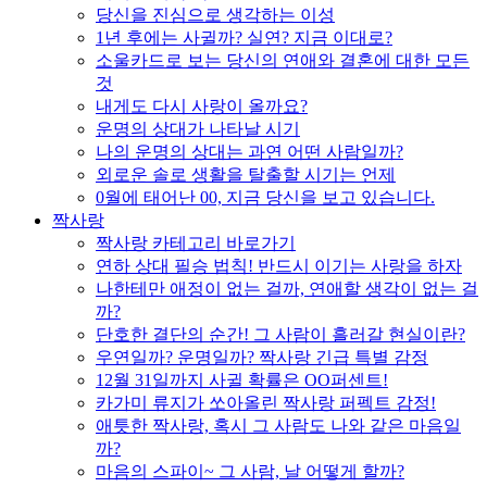
당신을 진심으로 생각하는 이성
1년 후에는 사귈까? 실연? 지금 이대로?
소울카드로 보는 당신의 연애와 결혼에 대한 모든
것
내게도 다시 사랑이 올까요?
운명의 상대가 나타날 시기
나의 운명의 상대는 과연 어떤 사람일까?
외로운 솔로 생활을 탈출할 시기는 언제
0월에 태어난 00, 지금 당신을 보고 있습니다.
짝사랑
짝사랑 카테고리 바로가기
연하 상대 필승 법칙! 반드시 이기는 사랑을 하자
나한테만 애정이 없는 걸까, 연애할 생각이 없는 걸
까?
단호한 결단의 순간! 그 사람이 흘러갈 현실이란?
우연일까? 운명일까? 짝사랑 긴급 특별 감정
12월 31일까지 사귈 확률은 OO퍼센트!
카가미 류지가 쏘아올린 짝사랑 퍼펙트 감정!
애틋한 짝사랑, 혹시 그 사람도 나와 같은 마음일
까?
마음의 스파이~ 그 사람, 날 어떻게 할까?