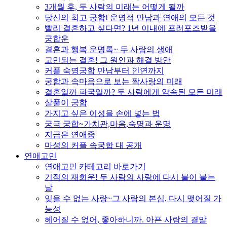
3개월 후, 두 사람의 미래는 어떻게 될까
당신의 최고 궁합! 운명적 만남과 연애의 모든 것
빨리 결혼하고 싶다면? 1년 이내에 프러포즈받을
궁합운
결혼과 행복 운명록~ 두 사람의 생애
고민되는 결혼! 그 원인과 해결 방안
커플 숙명궁합 만남부터 인연까지
궁합과 속마음으로 보는 짝사랑의 미래
결혼일까 파국일까? 두 사람에게 약속된 모든 미래
살풀이 궁합
가지고 싶은 이성을 손에 넣는 법
궁극 궁합~가치관,마음,숙명과 운명
지금은 연애중
마성의 커플 속궁합 대 공개
연애고민
연애고민 카테고리 바로가기
기적의 재회운! 두 사람의 사랑에 다시 불이 붙는
날
잊을 수 없는 사랑~그 사람의 본심, 다시 맺어질 가
능성
헤어질 수 없어, 좋아하니까. 아픈 사랑의 결말