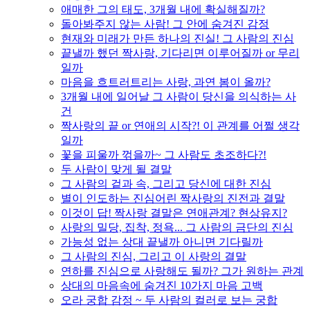
애매한 그의 태도, 3개월 내에 확실해질까?
돌아봐주지 않는 사람! 그 안에 숨겨진 감정
현재와 미래가 만든 하나의 진실! 그 사람의 진심
끝낼까 했던 짝사랑, 기다리면 이루어질까 or 무리
일까
마음을 흐트러트리는 사랑, 과연 봄이 올까?
3개월 내에 일어날 그 사람이 당신을 의식하는 사
건
짝사랑의 끝 or 연애의 시작?! 이 관계를 어쩔 생각
일까
꽃을 피울까 꺾을까~ 그 사람도 초조하다?!
두 사람이 맞게 될 결말
그 사람의 겉과 속, 그리고 당신에 대한 진심
별이 인도하는 진심어린 짝사랑의 진전과 결말
이것이 답! 짝사랑 결말은 연애관계? 현상유지?
사랑의 밀당, 집착, 정욕... 그 사람의 금단의 진심
가능성 없는 상대 끝낼까 아니면 기다릴까
그 사람의 진심, 그리고 이 사랑의 결말
연하를 진심으로 사랑해도 될까? 그가 원하는 관계
상대의 마음속에 숨겨진 10가지 마음 고백
오라 궁합 감정 ~ 두 사람의 컬러로 보는 궁합