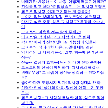
너에게만 반응하는 이 사랑, 어떻게 매듭지어질까?
진실을 알고 싶다면? 점성술로 보는 짝사랑 운명론
괴로운 짝사랑, 이제 포기하는 게 좋을까?
보이지 않는 상대의 감정, 르노르망이 예언하다!
만지고 싶은 충동, 실은 그 사람도? 욕망과 순수 사
이
그 사람의 마음을 전부 알려 주세요!
이 사랑은 맺어질까? 그 사람의 마음 변화
짝사랑 마지막 신탁! 맺어질 가능성이 있을까
그 사람의 적나라한 마음, 90일내 내릴 결단
암시적인 그 사람의 몸짓, 말투, 행동에 숨겨진 본
심은?
신들린 결정타 15항목! 당신에 대한 진짜 속마음
르노르망의 신탁이 예언하다! 짝사랑의 해결서
연애? 우정? 그 사람이 당신을 생각하는 진짜 마음
은?
좋아한다면 도망치지 말자! 짝사랑 상대의 변화
신랄한 현실! 상대의 마음, 당신이 아직 보지 못한
모습
괴로운 사랑~ 그 사람의 특별한 마음, 앞으로 일어
날 기적
그 사람이 품고 있는 이상형과 당신에 대한 진짜 마