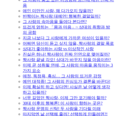
음
애인 미만인 사람, 왜 다가오지 않을까?
반짝이는 짝사랑 대예언! 행복한 결말일까?
그 사람의 속마음을 들여다 본다면?
뜨겁게 얽히는 「몸과 마음」~ 상대의 취향과 밤
의 궁합
지금 나보다 그 사람에게 가까운 여성이 있을까?
어쩌면 당신이 듣고 싶지 않을, 짝사랑의 결말 폭로
상대가 좋아하는 사람 vs 이상적인 사랑
진실은 하나! 짝사랑이 진짜 인연으로 맺어질까?
짝사랑 끝낼 각오! 상대가 바꾸지 않을 마음이란?
이제 곧 성취될 연애, 그 사람의 마음을 움직이는 3
가지 요소
애정, 독점욕, 흑심… 그 사람의 뜨거운 감정
예언 대적중! 그 사람의 진심도가 결론을 바꾼다!
이제 확실히 하고 싶다면! 사실은 날 어떻게 생각
하고 있을까?
너무 길었던 짝사랑, 이제 그만 포기해야 할까?
30대 이후의 행복론! 이 사랑이 향하는 곳은?
짝사랑 운명의 신탁! 두 사람을 기다릴 미래
마지막엔 날 선택해 줄까? 선택하게 만들려면?!