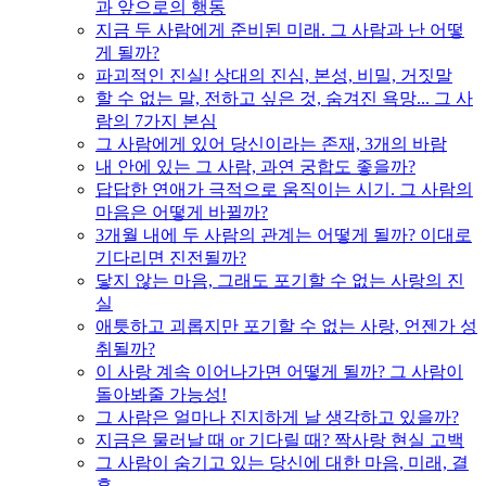
과 앞으로의 행동
지금 두 사람에게 준비된 미래. 그 사람과 난 어떻
게 될까?
파괴적인 진실! 상대의 진심, 본성, 비밀, 거짓말
할 수 없는 말, 전하고 싶은 것, 숨겨진 욕망... 그 사
람의 7가지 본심
그 사람에게 있어 당신이라는 존재, 3개의 바람
내 안에 있는 그 사람, 과연 궁합도 좋을까?
답답한 연애가 극적으로 움직이는 시기. 그 사람의
마음은 어떻게 바뀔까?
3개월 내에 두 사람의 관계는 어떻게 될까? 이대로
기다리면 진전될까?
닿지 않는 마음, 그래도 포기할 수 없는 사랑의 진
실
애틋하고 괴롭지만 포기할 수 없는 사랑, 언젠가 성
취될까?
이 사랑 계속 이어나가면 어떻게 될까? 그 사람이
돌아봐줄 가능성!
그 사람은 얼마나 진지하게 날 생각하고 있을까?
지금은 물러날 때 or 기다릴 때? 짝사랑 현실 고백
그 사람이 숨기고 있는 당신에 대한 마음, 미래, 결
혼