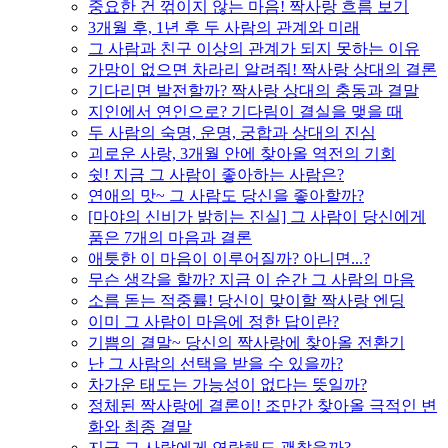
중요한 건 꺾이지 않는 마음! 짝사랑 흐름 보기
3개월 후, 1년 후 두 사람의 관계와 미래
그 사람과 친구 이상의 관계가 되지 못하는 이유
가망이 없으면 차라리 알려줘! 짝사랑 상대의 결론
기다리면 발전할까? 짝사랑 상대의 충동과 결말
지인에서 연인으로? 기다림이 결실을 맺을 때
두 사람의 숙명, 운명, 궁합과 상대의 진심
괴로운 사랑, 3개월 안에 찾아올 역전의 기회
쉿! 지금 그 사람이 좋아하는 사람은?
연애의 맛~ 그 사람도 당신을 좋아할까?
[마야의 신비가 밝히는 진실] 그 사람이 당신에게
품은 7개의 마음과 결론
애틋한 이 마음이 이루어질까? 아니면...?
무슨 생각을 할까? 지금 이 순간 그 사람의 마음
소름 돋는 적중률! 당신이 맞이할 짝사랑 엔딩
이미 그 사람이 마음에 정한 답이란?
기쁨의 결말~ 당신의 짝사랑에 찾아올 전환기
난 그 사람의 선택을 받을 수 있을까?
차가운 태도는 가능성이 없다는 뜻일까?
정체된 짝사랑에 결론이! 조만간 찾아올 극적인 변
화와 최종 결말
지금 그 사람에게 연락해도 괜찮을까?