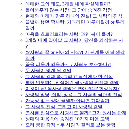
애매한 그의 태도, 3개월 내에 확실해질까?
돌아봐주지 않는 사람! 그 안에 숨겨진 감정
현재와 미래가 만든 하나의 진실! 그 사람의 진심
끝낼까 했던 짝사랑, 기다리면 이루어질까 or 무리
일까
마음을 흐트러트리는 사랑, 과연 봄이 올까?
3개월 내에 일어날 그 사람이 당신을 의식하는 사
건
짝사랑의 끝 or 연애의 시작?! 이 관계를 어쩔 생각
일까
꽃을 피울까 꺾을까~ 그 사람도 초조하다?!
두 사람이 맞게 될 결말
그 사람의 겉과 속, 그리고 당신에 대한 진심
별이 인도하는 진심어린 짝사랑의 진전과 결말
이것이 답! 짝사랑 결말은 연애관계? 현상유지?
사랑의 밀당, 집착, 정욕... 그 사람의 금단의 진심
가능성 없는 상대 끝낼까 아니면 기다릴까
그 사람의 진심, 그리고 이 사랑의 결말
연하를 진심으로 사랑해도 될까? 그가 원하는 관계
상대의 마음속에 숨겨진 10가지 마음 고백
오라 궁합 감정 ~ 두 사람의 컬러로 보는 궁합