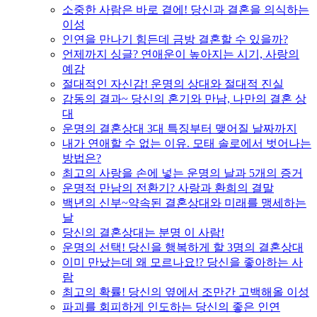
소중한 사람은 바로 곁에! 당신과 결혼을 의식하는
이성
인연을 만나기 힘든데 금방 결혼할 수 있을까?
언제까지 싱글? 연애운이 높아지는 시기, 사랑의
예감
절대적인 자신감! 운명의 상대와 절대적 진실
감동의 결과~ 당신의 혼기와 만남, 나만의 결혼 상
대
운명의 결혼상대 3대 특징부터 맺어질 날짜까지
내가 연애할 수 없는 이유. 모태 솔로에서 벗어나는
방법은?
최고의 사랑을 손에 넣는 운명의 날과 5개의 증거
운명적 만남의 전환기? 사랑과 환희의 결말
백년의 신부~약속된 결혼상대와 미래를 맹세하는
날
당신의 결혼상대는 분명 이 사람!
운명의 선택! 당신을 행복하게 할 3명의 결혼상대
이미 만났는데 왜 모르나요!? 당신을 좋아하는 사
람
최고의 확률! 당신의 옆에서 조만간 고백해올 이성
파괴를 회피하게 인도하는 당신의 좋은 인연