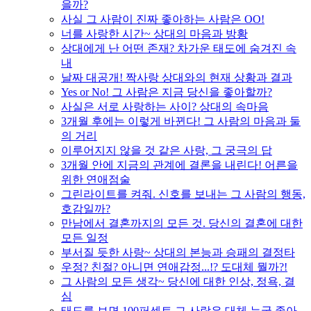
을까?
사실 그 사람이 진짜 좋아하는 사람은 OO!
너를 사랑한 시간~ 상대의 마음과 방황
상대에게 난 어떤 존재? 차가운 태도에 숨겨진 속
내
날짜 대공개! 짝사랑 상대와의 현재 상황과 결과
Yes or No! 그 사람은 지금 당신을 좋아할까?
사실은 서로 사랑하는 사이? 상대의 속마음
3개월 후에는 이렇게 바뀐다! 그 사람의 마음과 둘
의 거리
이루어지지 않을 것 같은 사랑, 그 궁극의 답
3개월 안에 지금의 관계에 결론을 내린다! 어른을
위한 연애점술
그린라이트를 켜줘. 신호를 보내는 그 사람의 행동,
호감일까?
만남에서 결혼까지의 모든 것. 당신의 결혼에 대한
모든 일정
부서질 듯한 사랑~ 상대의 본능과 승패의 결정타
우정? 친절? 아니면 연애감정...!? 도대체 뭘까?!
그 사람의 모든 생각~ 당신에 대한 인상, 정욕, 결
심
태도를 보면 100퍼센트 그 사람은 대체 누굴 좋아