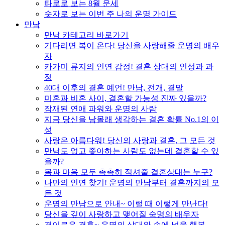
타로로 보는 8월 운세
숫자로 보는 이번 주 나의 운명 가이드
만남
만남 카테고리 바로가기
기다리면 복이 온다! 당신을 사랑해줄 운명의 배우
자
카가미 류지의 인연 감정! 결혼 상대의 인성과 과
정
40대 이후의 결혼 예언! 만남, 전개, 결말
미혼과 비혼 사이, 결혼할 가능성 진짜 있을까?
잠재된 연애 파워와 운명의 사람
지금 당신을 남몰래 생각하는 결혼 확률 No.1의 이
성
사랑은 아름다워! 당신의 사랑과 결혼, 그 모든 것
만남도 없고 좋아하는 사람도 없는데 결혼할 수 있
을까?
몸과 마음 모두 촉촉히 적셔줄 결혼상대는 누구?
나만의 인연 찾기! 운명의 만남부터 결혼까지의 모
든 것
운명의 만남으로 안내~ 이럴 때 이렇게 만난다!
당신을 깊이 사랑하고 맺어질 숙명의 배우자
경이로운 결혼~ 운명의 상대와 손에 넣을 행복