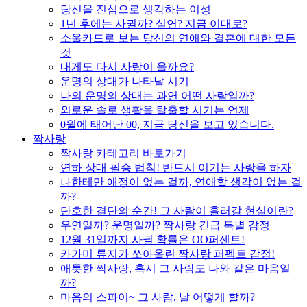
당신을 진심으로 생각하는 이성
1년 후에는 사귈까? 실연? 지금 이대로?
소울카드로 보는 당신의 연애와 결혼에 대한 모든
것
내게도 다시 사랑이 올까요?
운명의 상대가 나타날 시기
나의 운명의 상대는 과연 어떤 사람일까?
외로운 솔로 생활을 탈출할 시기는 언제
0월에 태어난 00, 지금 당신을 보고 있습니다.
짝사랑
짝사랑 카테고리 바로가기
연하 상대 필승 법칙! 반드시 이기는 사랑을 하자
나한테만 애정이 없는 걸까, 연애할 생각이 없는 걸
까?
단호한 결단의 순간! 그 사람이 흘러갈 현실이란?
우연일까? 운명일까? 짝사랑 긴급 특별 감정
12월 31일까지 사귈 확률은 OO퍼센트!
카가미 류지가 쏘아올린 짝사랑 퍼펙트 감정!
애틋한 짝사랑, 혹시 그 사람도 나와 같은 마음일
까?
마음의 스파이~ 그 사람, 날 어떻게 할까?