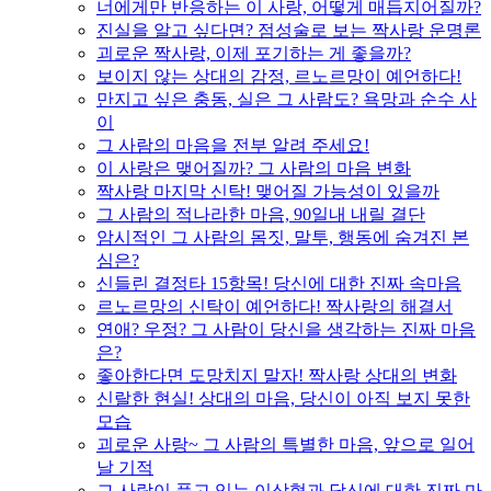
너에게만 반응하는 이 사랑, 어떻게 매듭지어질까?
진실을 알고 싶다면? 점성술로 보는 짝사랑 운명론
괴로운 짝사랑, 이제 포기하는 게 좋을까?
보이지 않는 상대의 감정, 르노르망이 예언하다!
만지고 싶은 충동, 실은 그 사람도? 욕망과 순수 사
이
그 사람의 마음을 전부 알려 주세요!
이 사랑은 맺어질까? 그 사람의 마음 변화
짝사랑 마지막 신탁! 맺어질 가능성이 있을까
그 사람의 적나라한 마음, 90일내 내릴 결단
암시적인 그 사람의 몸짓, 말투, 행동에 숨겨진 본
심은?
신들린 결정타 15항목! 당신에 대한 진짜 속마음
르노르망의 신탁이 예언하다! 짝사랑의 해결서
연애? 우정? 그 사람이 당신을 생각하는 진짜 마음
은?
좋아한다면 도망치지 말자! 짝사랑 상대의 변화
신랄한 현실! 상대의 마음, 당신이 아직 보지 못한
모습
괴로운 사랑~ 그 사람의 특별한 마음, 앞으로 일어
날 기적
그 사람이 품고 있는 이상형과 당신에 대한 진짜 마