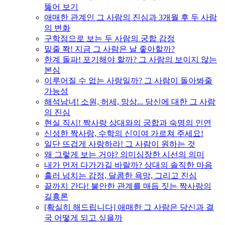
뚫어 보기
애매한 관계인 그 사람의 진심과 3개월 후 두 사람
의 변화
구학점으로 보는 두 사람의 궁합 감정
밑줄 쫙! 지금 그 사람은 날 좋아할까?
한계 돌파! 포기해야 할까? 그 사람의 보이지 않는
본심
이루어질 수 없는 사랑일까? 그 사람이 돌아봐줄
가능성
해석남녀! 소원, 허세, 망상... 당신에 대한 그 사람
의 진심
현실 직시! 짝사랑 상대와의 궁합과 숙명의 인연
신성한 짝사랑, 수학의 신이여 가르쳐 주세요!
일단 뜨겁게 사랑하라! 그 사람이 원하는 것
왜 그렇게 보는 거야? 의미심장한 시선의 의미
내가 먼저 다가가길 바랄까? 상대의 솔직한 마음
흘러 넘치는 감정, 달콤한 욕망, 그리고 진심
끝까지 간다! 불안한 관계를 매듭 짓는 짝사랑의
길흉론
[확실히 해드립니다] 애매한 그 사람은 당신과 결
국 어떻게 되고 싶을까