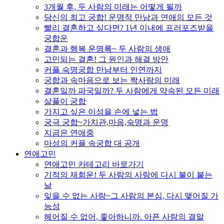
3개월 후, 두 사람의 미래는 어떻게 될까
당신의 최고 궁합! 운명적 만남과 연애의 모든 것
빨리 결혼하고 싶다면? 1년 이내에 프러포즈받을
궁합운
결혼과 행복 운명록~ 두 사람의 생애
고민되는 결혼! 그 원인과 해결 방안
커플 숙명궁합 만남부터 인연까지
궁합과 속마음으로 보는 짝사랑의 미래
결혼일까 파국일까? 두 사람에게 약속된 모든 미래
살풀이 궁합
가지고 싶은 이성을 손에 넣는 법
궁극 궁합~가치관,마음,숙명과 운명
지금은 연애중
마성의 커플 속궁합 대 공개
연애고민
연애고민 카테고리 바로가기
기적의 재회운! 두 사람의 사랑에 다시 불이 붙는
날
잊을 수 없는 사랑~그 사람의 본심, 다시 맺어질 가
능성
헤어질 수 없어, 좋아하니까. 아픈 사랑의 결말