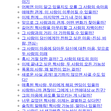
야기
어쩌면 이미 알고 있을지도 모를 그 사람의 속마음
애매한 관계, 이 사랑이 이루어질 수 있을까?
이제 한계… 마지막엔 그가 내 것이 될까
앞으로 그 사람과의 관계, 어떤 변화가 찾아올까?
길어진 짝사랑을 마무리할 그 사람의 자백이란?
그 사람과의 거리, 더 가까워질 수 있을까?
그 사람이 당신에게만 전하고 싶은 마음~진심, 바
람, 연심~
그 사람이 마음에 담아둔 당신에 대한 마음, 앞으로
두 사람의 미래
혹시 거절 당한 걸까? 그 사람의 태도의 의미
이제 끝내고 싶은 짝사랑, 두 사람의 모든 가능성
폭풍의 사랑, 왜 발전이 없는 걸까?
새로운 사실 공개! 포기하지 않으면 사귈 수도 있
다?
매혹된 짝사랑, 우리에게 해피 엔딩이 있을까
사랑하니까 괜찮아! 그에게 난 연애대상 or 친구?
그의 마음에 파도를 일으키는 게 나일까?
너무 길었던 짝사랑, 이제는 결별하고 싶다면?
솔직히 말해줘! 짝사랑 가능성, 얼마나 있을까?
그 사람도 날 생각해줄 가능성이 있을까?