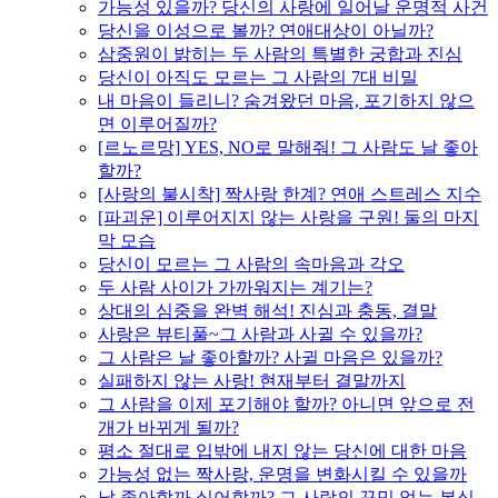
가능성 있을까? 당신의 사랑에 일어날 운명적 사건
당신을 이성으로 볼까? 연애대상이 아닐까?
삼중원이 밝히는 두 사람의 특별한 궁합과 진심
당신이 아직도 모르는 그 사람의 7대 비밀
내 마음이 들리니? 숨겨왔던 마음, 포기하지 않으
면 이루어질까?
[르노르망] YES, NO로 말해줘! 그 사람도 날 좋아
할까?
[사랑의 불시착] 짝사랑 한계? 연애 스트레스 지수
[파괴운] 이루어지지 않는 사랑을 구원! 둘의 마지
막 모습
당신이 모르는 그 사람의 속마음과 각오
두 사람 사이가 가까워지는 계기는?
상대의 심중을 완벽 해석! 진심과 충동, 결말
사랑은 뷰티풀~그 사람과 사귈 수 있을까?
그 사람은 날 좋아할까? 사귈 마음은 있을까?
실패하지 않는 사랑! 현재부터 결말까지
그 사람을 이제 포기해야 할까? 아니면 앞으로 전
개가 바뀌게 될까?
평소 절대로 입밖에 내지 않는 당신에 대한 마음
가능성 없는 짝사랑, 운명을 변화시킬 수 있을까
날 좋아할까 싫어할까? 그 사람의 꾸밈 없는 본심