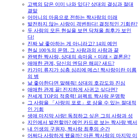
고백의 답은 이미 나와 있다? 상대의 결심과 절대
결말
어머니의 마음으로 전하는 짝사랑의 미래
발전하지 않는 사랑이 격변하다! 결정적인 기회란?
두 사람의 모든 현실을 보면 닥쳐올 최후가 보인
다!
진짜 날 좋아하는 게 아니라고? 14의 예언
현실 100％의 운명. 그 사람과의 사랑과 끝
완벽한 짝사랑, 상대의 속마음 × 미래 × 결론은?
애매한 관계, 당신의 엔딩은 해피? 새드?
카가미 류지가 심층 심리에 메스! 짝사랑이란 이름
의 병
날 좋아한다면 말해줘! 상대의 호감도와 진심
애매한 관계 끝! 진지하게 사귀고 싶다면?
전세계 TOP의 적중력! 퍼펙트 짝사랑 운명학
그 사람을 「사랑의 포로」로 삼을 수 있는 절대적
인 기회
생애 마지막 사랑! 독점하고 싶은 그의 사랑과 성
지인에서 발전할까? 예언 카드로 보는 짝사랑 백서
내 인생의 구원자, 짝사랑 최후의 순간
어쩌다 사랑하게 됐을까? 아픈 짝사랑의 마지막 이