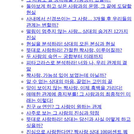
돌아보게 하고 싶은 사람과의 운명, 그 끝에 도달할
현실
사내에서 신경쓰이는 그 사람… 3개월 후 우리들의
관계는 변할까?
떨림이 멈추지 않는 사랑... 상대의 숨겨진 12가지
진실
현실을 분석하라! 상대의 모든 본심과 현실
뜻대로 사랑하라! 간절한 짝사랑, 이루어질까?
두 사람의 숙연～ 궁합부터 미래까지
피타고라스로 분석하라! 너와 나, 우리 관계의 결
말
짝사랑, 가능성 있어 보였는데 아닐까?
알 수 없는 상대의 마음, 끝없는 고민의 끝
앞이 보이지 않는 짝사랑, 이제 흑백을 가리다!
애매한 관계에 종지부를! 그 사람과의 최종적인 미
래는 이렇다!
친구 or 연인? 그 사람이 원하는 관계
사주로 보는 그 사람의 진심과 약점
뜻대로 사랑하라! 상대는 당신과 사실 어떻게 하고
싶을까?
진심으로 사랑한다면? 짝사랑 상대 100퍼센트 꿰