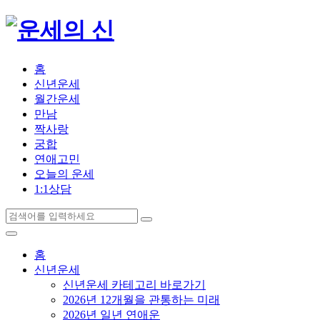
홈
신년운세
월간운세
만남
짝사랑
궁합
연애고민
오늘의 운세
1:1상담
홈
신년운세
신년운세 카테고리 바로가기
2026년 12개월을 관통하는 미래
2026년 일년 연애운