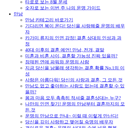
타로로 보는 8월 운세
숫자로 보는 이번 주 나의 운명 가이드
만남
만남 카테고리 바로가기
기다리면 복이 온다! 당신을 사랑해줄 운명의 배우
자
카가미 류지의 인연 감정! 결혼 상대의 인성과 과
정
40대 이후의 결혼 예언! 만남, 전개, 결말
미혼과 비혼 사이, 결혼할 가능성 진짜 있을까?
잠재된 연애 파워와 운명의 사람
지금 당신을 남몰래 생각하는 결혼 확률 No.1의 이
성
사랑은 아름다워! 당신의 사랑과 결혼, 그 모든 것
만남도 없고 좋아하는 사람도 없는데 결혼할 수 있
을까?
몸과 마음 모두 촉촉히 적셔줄 결혼상대는 누구?
나만의 인연 찾기! 운명의 만남부터 결혼까지의 모
든 것
운명의 만남으로 안내~ 이럴 때 이렇게 만난다!
당신을 깊이 사랑하고 맺어질 숙명의 배우자
경이로운 결혼~ 운명의 상대와 손에 넣을 행복