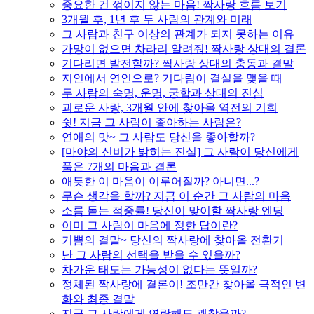
중요한 건 꺾이지 않는 마음! 짝사랑 흐름 보기
3개월 후, 1년 후 두 사람의 관계와 미래
그 사람과 친구 이상의 관계가 되지 못하는 이유
가망이 없으면 차라리 알려줘! 짝사랑 상대의 결론
기다리면 발전할까? 짝사랑 상대의 충동과 결말
지인에서 연인으로? 기다림이 결실을 맺을 때
두 사람의 숙명, 운명, 궁합과 상대의 진심
괴로운 사랑, 3개월 안에 찾아올 역전의 기회
쉿! 지금 그 사람이 좋아하는 사람은?
연애의 맛~ 그 사람도 당신을 좋아할까?
[마야의 신비가 밝히는 진실] 그 사람이 당신에게
품은 7개의 마음과 결론
애틋한 이 마음이 이루어질까? 아니면...?
무슨 생각을 할까? 지금 이 순간 그 사람의 마음
소름 돋는 적중률! 당신이 맞이할 짝사랑 엔딩
이미 그 사람이 마음에 정한 답이란?
기쁨의 결말~ 당신의 짝사랑에 찾아올 전환기
난 그 사람의 선택을 받을 수 있을까?
차가운 태도는 가능성이 없다는 뜻일까?
정체된 짝사랑에 결론이! 조만간 찾아올 극적인 변
화와 최종 결말
지금 그 사람에게 연락해도 괜찮을까?