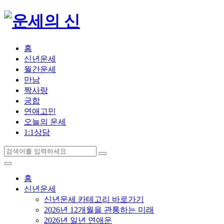
홈
신년운세
월간운세
만남
짝사랑
궁합
연애고민
오늘의 운세
1:1상담
홈
신년운세
신년운세 카테고리 바로가기
2026년 12개월을 관통하는 미래
2026년 일년 연애운