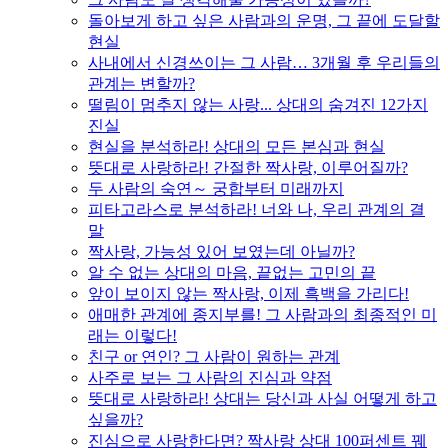
돌아보게 하고 싶은 사람과의 운명, 그 끝에 도달할
현실
사내에서 신경쓰이는 그 사람… 3개월 후 우리들의
관계는 변할까?
떨림이 멈추지 않는 사랑... 상대의 숨겨진 12가지
진실
현실을 분석하라! 상대의 모든 본심과 현실
뜻대로 사랑하라! 간절한 짝사랑, 이루어질까?
두 사람의 숙연～ 궁합부터 미래까지
피타고라스로 분석하라! 너와 나, 우리 관계의 결
말
짝사랑, 가능성 있어 보였는데 아닐까?
알 수 없는 상대의 마음, 끝없는 고민의 끝
앞이 보이지 않는 짝사랑, 이제 흑백을 가리다!
애매한 관계에 종지부를! 그 사람과의 최종적인 미
래는 이렇다!
친구 or 연인? 그 사람이 원하는 관계
사주로 보는 그 사람의 진심과 약점
뜻대로 사랑하라! 상대는 당신과 사실 어떻게 하고
싶을까?
진심으로 사랑한다면? 짝사랑 상대 100퍼센트 꿰