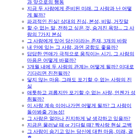
과 앞으로의 행동
지금 두 사람에게 준비된 미래. 그 사람과 난 어떻
게 될까?
파괴적인 진실! 상대의 진심, 본성, 비밀, 거짓말
할 수 없는 말, 전하고 싶은 것, 숨겨진 욕망... 그 사
람의 7가지 본심
그 사람에게 있어 당신이라는 존재, 3개의 바람
내 안에 있는 그 사람, 과연 궁합도 좋을까?
답답한 연애가 극적으로 움직이는 시기. 그 사람의
마음은 어떻게 바뀔까?
3개월 내에 두 사람의 관계는 어떻게 될까? 이대로
기다리면 진전될까?
닿지 않는 마음, 그래도 포기할 수 없는 사랑의 진
실
애틋하고 괴롭지만 포기할 수 없는 사랑, 언젠가 성
취될까?
이 사랑 계속 이어나가면 어떻게 될까? 그 사람이
돌아봐줄 가능성!
그 사람은 얼마나 진지하게 날 생각하고 있을까?
지금은 물러날 때 or 기다릴 때? 짝사랑 현실 고백
그 사람이 숨기고 있는 당신에 대한 마음, 미래, 결
혼