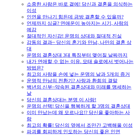
소중한 사람은 바로 곁에! 당신과 결혼을 의식하는
이성
인연을 만나기 힘든데 금방 결혼할 수 있을까?
언제까지 싱글? 연애운이 높아지는 시기, 사랑의
예감
절대적인 자신감! 운명의 상대와 절대적 진실
감동의 결과~ 당신의 혼기와 만남, 나만의 결혼 상
대
운명의 결혼상대 3대 특징부터 맺어질 날짜까지
내가 연애할 수 없는 이유. 모태 솔로에서 벗어나는
방법은?
최고의 사랑을 손에 넣는 운명의 날과 5개의 증거
운명적 만남의 전환기? 사랑과 환희의 결말
백년의 신부~약속된 결혼상대와 미래를 맹세하는
날
당신의 결혼상대는 분명 이 사람!
운명의 선택! 당신을 행복하게 할 3명의 결혼상대
이미 만났는데 왜 모르나요!? 당신을 좋아하는 사
람
최고의 확률! 당신의 옆에서 조만간 고백해올 이성
파괴를 회피하게 인도하는 당신의 좋은 인연