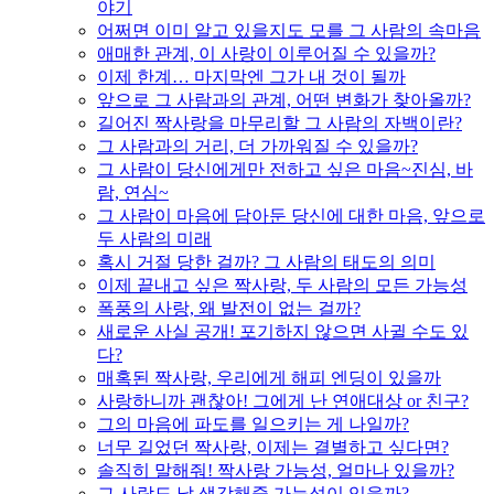
야기
어쩌면 이미 알고 있을지도 모를 그 사람의 속마음
애매한 관계, 이 사랑이 이루어질 수 있을까?
이제 한계… 마지막엔 그가 내 것이 될까
앞으로 그 사람과의 관계, 어떤 변화가 찾아올까?
길어진 짝사랑을 마무리할 그 사람의 자백이란?
그 사람과의 거리, 더 가까워질 수 있을까?
그 사람이 당신에게만 전하고 싶은 마음~진심, 바
람, 연심~
그 사람이 마음에 담아둔 당신에 대한 마음, 앞으로
두 사람의 미래
혹시 거절 당한 걸까? 그 사람의 태도의 의미
이제 끝내고 싶은 짝사랑, 두 사람의 모든 가능성
폭풍의 사랑, 왜 발전이 없는 걸까?
새로운 사실 공개! 포기하지 않으면 사귈 수도 있
다?
매혹된 짝사랑, 우리에게 해피 엔딩이 있을까
사랑하니까 괜찮아! 그에게 난 연애대상 or 친구?
그의 마음에 파도를 일으키는 게 나일까?
너무 길었던 짝사랑, 이제는 결별하고 싶다면?
솔직히 말해줘! 짝사랑 가능성, 얼마나 있을까?
그 사람도 날 생각해줄 가능성이 있을까?