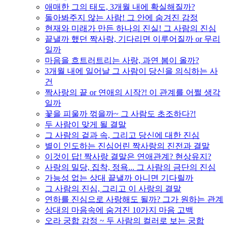
애매한 그의 태도, 3개월 내에 확실해질까?
돌아봐주지 않는 사람! 그 안에 숨겨진 감정
현재와 미래가 만든 하나의 진실! 그 사람의 진심
끝낼까 했던 짝사랑, 기다리면 이루어질까 or 무리
일까
마음을 흐트러트리는 사랑, 과연 봄이 올까?
3개월 내에 일어날 그 사람이 당신을 의식하는 사
건
짝사랑의 끝 or 연애의 시작?! 이 관계를 어쩔 생각
일까
꽃을 피울까 꺾을까~ 그 사람도 초조하다?!
두 사람이 맞게 될 결말
그 사람의 겉과 속, 그리고 당신에 대한 진심
별이 인도하는 진심어린 짝사랑의 진전과 결말
이것이 답! 짝사랑 결말은 연애관계? 현상유지?
사랑의 밀당, 집착, 정욕... 그 사람의 금단의 진심
가능성 없는 상대 끝낼까 아니면 기다릴까
그 사람의 진심, 그리고 이 사랑의 결말
연하를 진심으로 사랑해도 될까? 그가 원하는 관계
상대의 마음속에 숨겨진 10가지 마음 고백
오라 궁합 감정 ~ 두 사람의 컬러로 보는 궁합