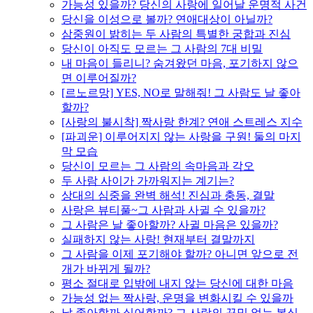
가능성 있을까? 당신의 사랑에 일어날 운명적 사건
당신을 이성으로 볼까? 연애대상이 아닐까?
삼중원이 밝히는 두 사람의 특별한 궁합과 진심
당신이 아직도 모르는 그 사람의 7대 비밀
내 마음이 들리니? 숨겨왔던 마음, 포기하지 않으
면 이루어질까?
[르노르망] YES, NO로 말해줘! 그 사람도 날 좋아
할까?
[사랑의 불시착] 짝사랑 한계? 연애 스트레스 지수
[파괴운] 이루어지지 않는 사랑을 구원! 둘의 마지
막 모습
당신이 모르는 그 사람의 속마음과 각오
두 사람 사이가 가까워지는 계기는?
상대의 심중을 완벽 해석! 진심과 충동, 결말
사랑은 뷰티풀~그 사람과 사귈 수 있을까?
그 사람은 날 좋아할까? 사귈 마음은 있을까?
실패하지 않는 사랑! 현재부터 결말까지
그 사람을 이제 포기해야 할까? 아니면 앞으로 전
개가 바뀌게 될까?
평소 절대로 입밖에 내지 않는 당신에 대한 마음
가능성 없는 짝사랑, 운명을 변화시킬 수 있을까
날 좋아할까 싫어할까? 그 사람의 꾸밈 없는 본심