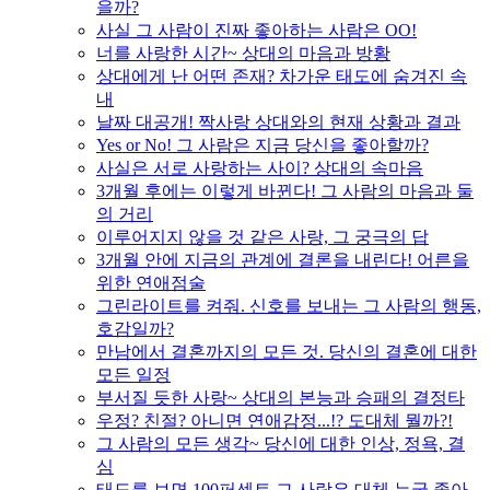
을까?
사실 그 사람이 진짜 좋아하는 사람은 OO!
너를 사랑한 시간~ 상대의 마음과 방황
상대에게 난 어떤 존재? 차가운 태도에 숨겨진 속
내
날짜 대공개! 짝사랑 상대와의 현재 상황과 결과
Yes or No! 그 사람은 지금 당신을 좋아할까?
사실은 서로 사랑하는 사이? 상대의 속마음
3개월 후에는 이렇게 바뀐다! 그 사람의 마음과 둘
의 거리
이루어지지 않을 것 같은 사랑, 그 궁극의 답
3개월 안에 지금의 관계에 결론을 내린다! 어른을
위한 연애점술
그린라이트를 켜줘. 신호를 보내는 그 사람의 행동,
호감일까?
만남에서 결혼까지의 모든 것. 당신의 결혼에 대한
모든 일정
부서질 듯한 사랑~ 상대의 본능과 승패의 결정타
우정? 친절? 아니면 연애감정...!? 도대체 뭘까?!
그 사람의 모든 생각~ 당신에 대한 인상, 정욕, 결
심
태도를 보면 100퍼센트 그 사람은 대체 누굴 좋아