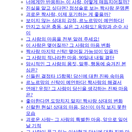
너에게만 반응하는 이 사랑, 어떻게 매듭지어질까?
진실을 알고 싶다면? 점성술로 보는 짝사랑 운명론
괴로운 짝사랑, 이제 포기하는 게 좋을까?
보이지 않는 상대의 감정, 르노르망이 예언하다!
만지고 싶은 충동, 실은 그 사람도? 욕망과 순수 사
이
그 사람의 마음을 전부 알려 주세요!
이 사랑은 맺어질까? 그 사람의 마음 변화
짝사랑 마지막 신탁! 맺어질 가능성이 있을까
그 사람의 적나라한 마음, 90일내 내릴 결단
암시적인 그 사람의 몸짓, 말투, 행동에 숨겨진 본
심은?
신들린 결정타 15항목! 당신에 대한 진짜 속마음
르노르망의 신탁이 예언하다! 짝사랑의 해결서
연애? 우정? 그 사람이 당신을 생각하는 진짜 마음
은?
좋아한다면 도망치지 말자! 짝사랑 상대의 변화
신랄한 현실! 상대의 마음, 당신이 아직 보지 못한
모습
괴로운 사랑~ 그 사람의 특별한 마음, 앞으로 일어
날 기적
그 사람이 품고 있는 이상형과 당신에 대한 진짜 마