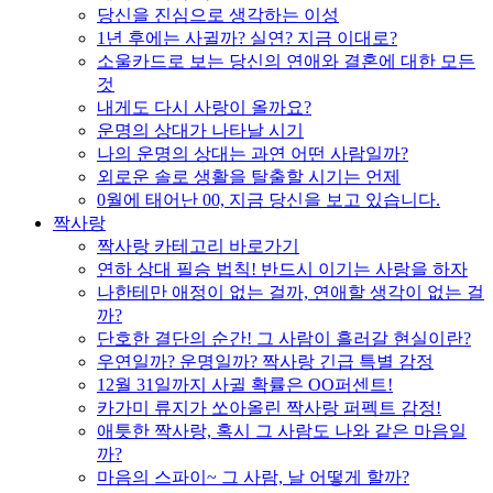
당신을 진심으로 생각하는 이성
1년 후에는 사귈까? 실연? 지금 이대로?
소울카드로 보는 당신의 연애와 결혼에 대한 모든
것
내게도 다시 사랑이 올까요?
운명의 상대가 나타날 시기
나의 운명의 상대는 과연 어떤 사람일까?
외로운 솔로 생활을 탈출할 시기는 언제
0월에 태어난 00, 지금 당신을 보고 있습니다.
짝사랑
짝사랑 카테고리 바로가기
연하 상대 필승 법칙! 반드시 이기는 사랑을 하자
나한테만 애정이 없는 걸까, 연애할 생각이 없는 걸
까?
단호한 결단의 순간! 그 사람이 흘러갈 현실이란?
우연일까? 운명일까? 짝사랑 긴급 특별 감정
12월 31일까지 사귈 확률은 OO퍼센트!
카가미 류지가 쏘아올린 짝사랑 퍼펙트 감정!
애틋한 짝사랑, 혹시 그 사람도 나와 같은 마음일
까?
마음의 스파이~ 그 사람, 날 어떻게 할까?