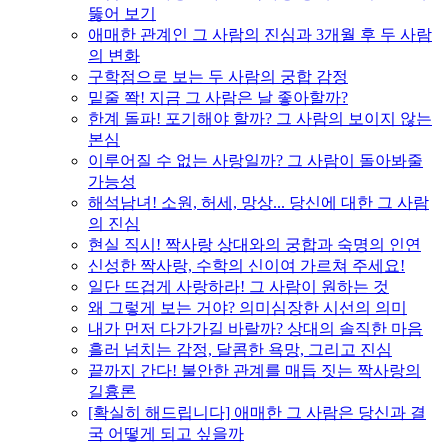
뚫어 보기
애매한 관계인 그 사람의 진심과 3개월 후 두 사람
의 변화
구학점으로 보는 두 사람의 궁합 감정
밑줄 쫙! 지금 그 사람은 날 좋아할까?
한계 돌파! 포기해야 할까? 그 사람의 보이지 않는
본심
이루어질 수 없는 사랑일까? 그 사람이 돌아봐줄
가능성
해석남녀! 소원, 허세, 망상... 당신에 대한 그 사람
의 진심
현실 직시! 짝사랑 상대와의 궁합과 숙명의 인연
신성한 짝사랑, 수학의 신이여 가르쳐 주세요!
일단 뜨겁게 사랑하라! 그 사람이 원하는 것
왜 그렇게 보는 거야? 의미심장한 시선의 의미
내가 먼저 다가가길 바랄까? 상대의 솔직한 마음
흘러 넘치는 감정, 달콤한 욕망, 그리고 진심
끝까지 간다! 불안한 관계를 매듭 짓는 짝사랑의
길흉론
[확실히 해드립니다] 애매한 그 사람은 당신과 결
국 어떻게 되고 싶을까