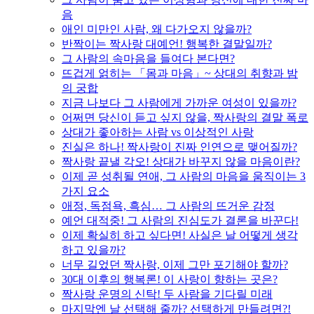
음
애인 미만인 사람, 왜 다가오지 않을까?
반짝이는 짝사랑 대예언! 행복한 결말일까?
그 사람의 속마음을 들여다 본다면?
뜨겁게 얽히는 「몸과 마음」~ 상대의 취향과 밤
의 궁합
지금 나보다 그 사람에게 가까운 여성이 있을까?
어쩌면 당신이 듣고 싶지 않을, 짝사랑의 결말 폭로
상대가 좋아하는 사람 vs 이상적인 사랑
진실은 하나! 짝사랑이 진짜 인연으로 맺어질까?
짝사랑 끝낼 각오! 상대가 바꾸지 않을 마음이란?
이제 곧 성취될 연애, 그 사람의 마음을 움직이는 3
가지 요소
애정, 독점욕, 흑심… 그 사람의 뜨거운 감정
예언 대적중! 그 사람의 진심도가 결론을 바꾼다!
이제 확실히 하고 싶다면! 사실은 날 어떻게 생각
하고 있을까?
너무 길었던 짝사랑, 이제 그만 포기해야 할까?
30대 이후의 행복론! 이 사랑이 향하는 곳은?
짝사랑 운명의 신탁! 두 사람을 기다릴 미래
마지막엔 날 선택해 줄까? 선택하게 만들려면?!