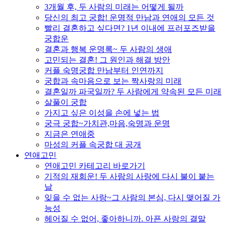
3개월 후, 두 사람의 미래는 어떻게 될까
당신의 최고 궁합! 운명적 만남과 연애의 모든 것
빨리 결혼하고 싶다면? 1년 이내에 프러포즈받을
궁합운
결혼과 행복 운명록~ 두 사람의 생애
고민되는 결혼! 그 원인과 해결 방안
커플 숙명궁합 만남부터 인연까지
궁합과 속마음으로 보는 짝사랑의 미래
결혼일까 파국일까? 두 사람에게 약속된 모든 미래
살풀이 궁합
가지고 싶은 이성을 손에 넣는 법
궁극 궁합~가치관,마음,숙명과 운명
지금은 연애중
마성의 커플 속궁합 대 공개
연애고민
연애고민 카테고리 바로가기
기적의 재회운! 두 사람의 사랑에 다시 불이 붙는
날
잊을 수 없는 사랑~그 사람의 본심, 다시 맺어질 가
능성
헤어질 수 없어, 좋아하니까. 아픈 사랑의 결말