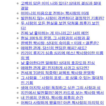
고백의 답은 이미 나와 있다? 상대의 결심과 절대
결말
어머니의 마음으로 전하는 짝사랑의 미래
발전하지 않는 사랑이 격변하다! 결정적인 기회란?
두 사람의 모든 현실을 보면 닥쳐올 최후가 보인
다!
진짜 날 좋아하는 게 아니라고? 14의 예언
현실 100％의 운명. 그 사람과의 사랑과 끝
완벽한 짝사랑, 상대의 속마음 × 미래 × 결론은?
애매한 관계, 당신의 엔딩은 해피? 새드?
카가미 류지가 심층 심리에 메스! 짝사랑이란 이름
의 병
날 좋아한다면 말해줘! 상대의 호감도와 진심
애매한 관계 끝! 진지하게 사귀고 싶다면?
전세계 TOP의 적중력! 퍼펙트 짝사랑 운명학
그 사람을 「사랑의 포로」로 삼을 수 있는 절대적
인 기회
생애 마지막 사랑! 독점하고 싶은 그의 사랑과 성
지인에서 발전할까? 예언 카드로 보는 짝사랑 백서
내 인생의 구원자, 짝사랑 최후의 순간
어쩌다 사랑하게 됐을까? 아픈 짝사랑의 마지막 이