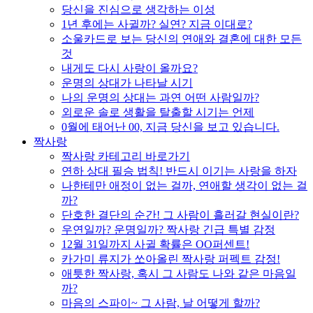
당신을 진심으로 생각하는 이성
1년 후에는 사귈까? 실연? 지금 이대로?
소울카드로 보는 당신의 연애와 결혼에 대한 모든
것
내게도 다시 사랑이 올까요?
운명의 상대가 나타날 시기
나의 운명의 상대는 과연 어떤 사람일까?
외로운 솔로 생활을 탈출할 시기는 언제
0월에 태어난 00, 지금 당신을 보고 있습니다.
짝사랑
짝사랑 카테고리 바로가기
연하 상대 필승 법칙! 반드시 이기는 사랑을 하자
나한테만 애정이 없는 걸까, 연애할 생각이 없는 걸
까?
단호한 결단의 순간! 그 사람이 흘러갈 현실이란?
우연일까? 운명일까? 짝사랑 긴급 특별 감정
12월 31일까지 사귈 확률은 OO퍼센트!
카가미 류지가 쏘아올린 짝사랑 퍼펙트 감정!
애틋한 짝사랑, 혹시 그 사람도 나와 같은 마음일
까?
마음의 스파이~ 그 사람, 날 어떻게 할까?