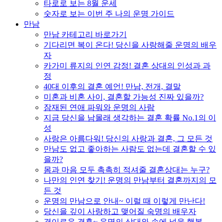
타로로 보는 8월 운세
숫자로 보는 이번 주 나의 운명 가이드
만남
만남 카테고리 바로가기
기다리면 복이 온다! 당신을 사랑해줄 운명의 배우
자
카가미 류지의 인연 감정! 결혼 상대의 인성과 과
정
40대 이후의 결혼 예언! 만남, 전개, 결말
미혼과 비혼 사이, 결혼할 가능성 진짜 있을까?
잠재된 연애 파워와 운명의 사람
지금 당신을 남몰래 생각하는 결혼 확률 No.1의 이
성
사랑은 아름다워! 당신의 사랑과 결혼, 그 모든 것
만남도 없고 좋아하는 사람도 없는데 결혼할 수 있
을까?
몸과 마음 모두 촉촉히 적셔줄 결혼상대는 누구?
나만의 인연 찾기! 운명의 만남부터 결혼까지의 모
든 것
운명의 만남으로 안내~ 이럴 때 이렇게 만난다!
당신을 깊이 사랑하고 맺어질 숙명의 배우자
경이로운 결혼~ 운명의 상대와 손에 넣을 행복