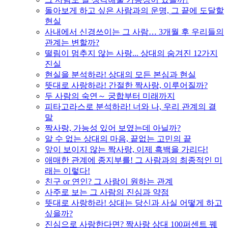
돌아보게 하고 싶은 사람과의 운명, 그 끝에 도달할
현실
사내에서 신경쓰이는 그 사람… 3개월 후 우리들의
관계는 변할까?
떨림이 멈추지 않는 사랑... 상대의 숨겨진 12가지
진실
현실을 분석하라! 상대의 모든 본심과 현실
뜻대로 사랑하라! 간절한 짝사랑, 이루어질까?
두 사람의 숙연～ 궁합부터 미래까지
피타고라스로 분석하라! 너와 나, 우리 관계의 결
말
짝사랑, 가능성 있어 보였는데 아닐까?
알 수 없는 상대의 마음, 끝없는 고민의 끝
앞이 보이지 않는 짝사랑, 이제 흑백을 가리다!
애매한 관계에 종지부를! 그 사람과의 최종적인 미
래는 이렇다!
친구 or 연인? 그 사람이 원하는 관계
사주로 보는 그 사람의 진심과 약점
뜻대로 사랑하라! 상대는 당신과 사실 어떻게 하고
싶을까?
진심으로 사랑한다면? 짝사랑 상대 100퍼센트 꿰