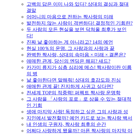
고백의 답은 이미 나와 있다? 상대의 결심과 절대
결말
어머니의 마음으로 전하는 짝사랑의 미래
발전하지 않는 사랑이 격변하다! 결정적인 기회란?
두 사람의 모든 현실을 보면 닥쳐올 최후가 보인
다!
진짜 날 좋아하는 게 아니라고? 14의 예언
현실 100％의 운명. 그 사람과의 사랑과 끝
완벽한 짝사랑, 상대의 속마음 × 미래 × 결론은?
애매한 관계, 당신의 엔딩은 해피? 새드?
카가미 류지가 심층 심리에 메스! 짝사랑이란 이름
의 병
날 좋아한다면 말해줘! 상대의 호감도와 진심
애매한 관계 끝! 진지하게 사귀고 싶다면?
전세계 TOP의 적중력! 퍼펙트 짝사랑 운명학
그 사람을 「사랑의 포로」로 삼을 수 있는 절대적
인 기회
생애 마지막 사랑! 독점하고 싶은 그의 사랑과 성
지인에서 발전할까? 예언 카드로 보는 짝사랑 백서
내 인생의 구원자, 짝사랑 최후의 순간
어쩌다 사랑하게 됐을까? 아픈 짝사랑의 마지막 이