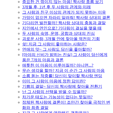
중요한 건 꺾이지 않는 마음! 짝사랑 흐름 보기
3개월 후, 1년 후 두 사람의 관계와 미래
그 사람과 친구 이상의 관계가 되지 못하는 이유
가망이 없으면 차라리 알려줘! 짝사랑 상대의 결론
기다리면 발전할까? 짝사랑 상대의 충동과 결말
지인에서 연인으로? 기다림이 결실을 맺을 때
두 사람의 숙명, 운명, 궁합과 상대의 진심
괴로운 사랑, 3개월 안에 찾아올 역전의 기회
쉿! 지금 그 사람이 좋아하는 사람은?
연애의 맛~ 그 사람도 당신을 좋아할까?
[마야의 신비가 밝히는 진실] 그 사람이 당신에게
품은 7개의 마음과 결론
애틋한 이 마음이 이루어질까? 아니면...?
무슨 생각을 할까? 지금 이 순간 그 사람의 마음
소름 돋는 적중률! 당신이 맞이할 짝사랑 엔딩
이미 그 사람이 마음에 정한 답이란?
기쁨의 결말~ 당신의 짝사랑에 찾아올 전환기
난 그 사람의 선택을 받을 수 있을까?
차가운 태도는 가능성이 없다는 뜻일까?
정체된 짝사랑에 결론이! 조만간 찾아올 극적인 변
화와 최종 결말
지금 그 사람에게 연락해도 괜찮을까?