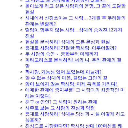
돌아보게 하고 싶은 사람과의 운명, 그 끝에 도달할
현실
사내에서 신경쓰이는 그 사람… 3개월 후 우리들의
관계는 변할까?
떨림이 멈추지 않는 사랑... 상대의 숨겨진 12가지
진실
현실을 분석하라! 상대의 모든 본심과 현실
뜻대로 사랑하라! 간절한 짝사랑, 이루어질까?
두 사람의 숙연～ 궁합부터 미래까지
피타고라스로 분석하라! 너와 나, 우리 관계의 결
말
짝사랑, 가능성 있어 보였는데 아닐까?
알 수 없는 상대의 마음, 끝없는 고민의 끝
앞이 보이지 않는 짝사랑, 이제 흑백을 가리다!
애매한 관계에 종지부를! 그 사람과의 최종적인 미
래는 이렇다!
친구 or 연인? 그 사람이 원하는 관계
사주로 보는 그 사람의 진심과 약점
뜻대로 사랑하라! 상대는 당신과 사실 어떻게 하고
싶을까?
진심으로 사랑한다면? 짝사랑 상대 100퍼센트 꿰