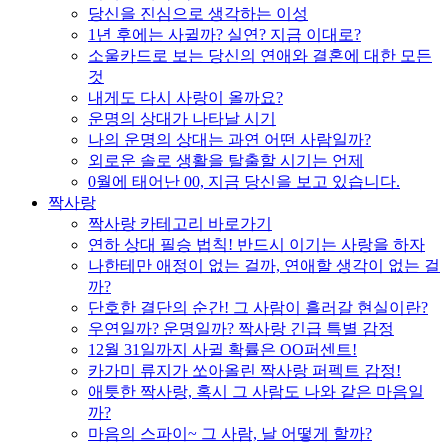
당신을 진심으로 생각하는 이성
1년 후에는 사귈까? 실연? 지금 이대로?
소울카드로 보는 당신의 연애와 결혼에 대한 모든
것
내게도 다시 사랑이 올까요?
운명의 상대가 나타날 시기
나의 운명의 상대는 과연 어떤 사람일까?
외로운 솔로 생활을 탈출할 시기는 언제
0월에 태어난 00, 지금 당신을 보고 있습니다.
짝사랑
짝사랑 카테고리 바로가기
연하 상대 필승 법칙! 반드시 이기는 사랑을 하자
나한테만 애정이 없는 걸까, 연애할 생각이 없는 걸
까?
단호한 결단의 순간! 그 사람이 흘러갈 현실이란?
우연일까? 운명일까? 짝사랑 긴급 특별 감정
12월 31일까지 사귈 확률은 OO퍼센트!
카가미 류지가 쏘아올린 짝사랑 퍼펙트 감정!
애틋한 짝사랑, 혹시 그 사람도 나와 같은 마음일
까?
마음의 스파이~ 그 사람, 날 어떻게 할까?