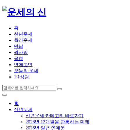
홈
신년운세
월간운세
만남
짝사랑
궁합
연애고민
오늘의 운세
1:1상담
홈
신년운세
신년운세 카테고리 바로가기
2026년 12개월을 관통하는 미래
2026년 일년 연애운