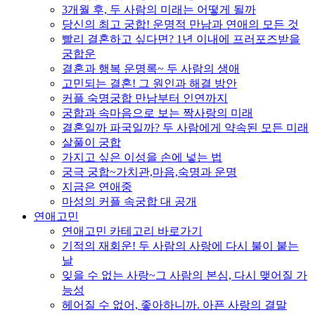
3개월 후, 두 사람의 미래는 어떻게 될까
당신의 최고 궁합! 운명적 만남과 연애의 모든 것
빨리 결혼하고 싶다면? 1년 이내에 프러포즈받을
궁합운
결혼과 행복 운명록~ 두 사람의 생애
고민되는 결혼! 그 원인과 해결 방안
커플 숙명궁합 만남부터 인연까지
궁합과 속마음으로 보는 짝사랑의 미래
결혼일까 파국일까? 두 사람에게 약속된 모든 미래
살풀이 궁합
가지고 싶은 이성을 손에 넣는 법
궁극 궁합~가치관,마음,숙명과 운명
지금은 연애중
마성의 커플 속궁합 대 공개
연애고민
연애고민 카테고리 바로가기
기적의 재회운! 두 사람의 사랑에 다시 불이 붙는
날
잊을 수 없는 사랑~그 사람의 본심, 다시 맺어질 가
능성
헤어질 수 없어, 좋아하니까. 아픈 사랑의 결말