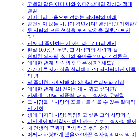
고백의 답은 이미 나와 있다? 상대의 결심과 절대
결말
어머니의 마음으로 전하는 짝사랑의 미래
발전하지 않는 사랑이 격변하다! 결정적인 기회란?
두 사람의 모든 현실을 보면 닥쳐올 최후가 보인
다!
진짜 날 좋아하는 게 아니라고? 14의 예언
현실 100％의 운명. 그 사람과의 사랑과 끝
완벽한 짝사랑, 상대의 속마음 × 미래 × 결론은?
애매한 관계, 당신의 엔딩은 해피? 새드?
카가미 류지가 심층 심리에 메스! 짝사랑이란 이름
의 병
날 좋아한다면 말해줘! 상대의 호감도와 진심
애매한 관계 끝! 진지하게 사귀고 싶다면?
전세계 TOP의 적중력! 퍼펙트 짝사랑 운명학
그 사람을 「사랑의 포로」로 삼을 수 있는 절대적
인 기회
생애 마지막 사랑! 독점하고 싶은 그의 사랑과 성
지인에서 발전할까? 예언 카드로 보는 짝사랑 백서
내 인생의 구원자, 짝사랑 최후의 순간
어쩌다 사랑하게 됐을까? 아픈 짝사랑의 마지막 이