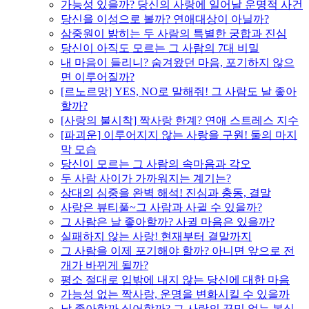
가능성 있을까? 당신의 사랑에 일어날 운명적 사건
당신을 이성으로 볼까? 연애대상이 아닐까?
삼중원이 밝히는 두 사람의 특별한 궁합과 진심
당신이 아직도 모르는 그 사람의 7대 비밀
내 마음이 들리니? 숨겨왔던 마음, 포기하지 않으
면 이루어질까?
[르노르망] YES, NO로 말해줘! 그 사람도 날 좋아
할까?
[사랑의 불시착] 짝사랑 한계? 연애 스트레스 지수
[파괴운] 이루어지지 않는 사랑을 구원! 둘의 마지
막 모습
당신이 모르는 그 사람의 속마음과 각오
두 사람 사이가 가까워지는 계기는?
상대의 심중을 완벽 해석! 진심과 충동, 결말
사랑은 뷰티풀~그 사람과 사귈 수 있을까?
그 사람은 날 좋아할까? 사귈 마음은 있을까?
실패하지 않는 사랑! 현재부터 결말까지
그 사람을 이제 포기해야 할까? 아니면 앞으로 전
개가 바뀌게 될까?
평소 절대로 입밖에 내지 않는 당신에 대한 마음
가능성 없는 짝사랑, 운명을 변화시킬 수 있을까
날 좋아할까 싫어할까? 그 사람의 꾸밈 없는 본심