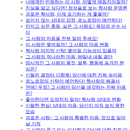
너에게만 반응하는 이 사랑, 어떻게 매듭지어질까?
진실을 알고 싶다면? 점성술로 보는 짝사랑 운명론
괴로운 짝사랑, 이제 포기하는 게 좋을까?
보이지 않는 상대의 감정, 르노르망이 예언하다!
만지고 싶은 충동, 실은 그 사람도? 욕망과 순수 사
이
그 사람의 마음을 전부 알려 주세요!
이 사랑은 맺어질까? 그 사람의 마음 변화
짝사랑 마지막 신탁! 맺어질 가능성이 있을까
그 사람의 적나라한 마음, 90일내 내릴 결단
암시적인 그 사람의 몸짓, 말투, 행동에 숨겨진 본
심은?
신들린 결정타 15항목! 당신에 대한 진짜 속마음
르노르망의 신탁이 예언하다! 짝사랑의 해결서
연애? 우정? 그 사람이 당신을 생각하는 진짜 마음
은?
좋아한다면 도망치지 말자! 짝사랑 상대의 변화
신랄한 현실! 상대의 마음, 당신이 아직 보지 못한
모습
괴로운 사랑~ 그 사람의 특별한 마음, 앞으로 일어
날 기적
그 사람이 품고 있는 이상형과 당신에 대한 진짜 마