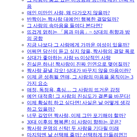
음
애인 미만인 사람, 왜 다가오지 않을까?
반짝이는 짝사랑 대예언! 행복한 결말일까?
그 사람의 속마음을 들여다 본다면?
뜨겁게 얽히는 「몸과 마음」~ 상대의 취향과 밤
의 궁합
지금 나보다 그 사람에게 가까운 여성이 있을까?
어쩌면 당신이 듣고 싶지 않을, 짝사랑의 결말 폭로
상대가 좋아하는 사람 vs 이상적인 사랑
진실은 하나! 짝사랑이 진짜 인연으로 맺어질까?
짝사랑 끝낼 각오! 상대가 바꾸지 않을 마음이란?
이제 곧 성취될 연애, 그 사람의 마음을 움직이는 3
가지 요소
애정, 독점욕, 흑심… 그 사람의 뜨거운 감정
예언 대적중! 그 사람의 진심도가 결론을 바꾼다!
이제 확실히 하고 싶다면! 사실은 날 어떻게 생각
하고 있을까?
너무 길었던 짝사랑, 이제 그만 포기해야 할까?
30대 이후의 행복론! 이 사랑이 향하는 곳은?
짝사랑 운명의 신탁! 두 사람을 기다릴 미래
마지막엔 날 선택해 줄까? 선택하게 만들려면?!