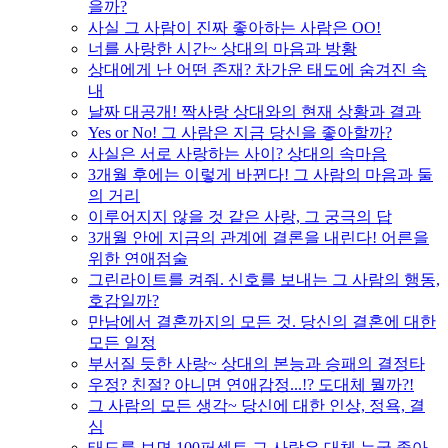
을까?
사실 그 사람이 진짜 좋아하는 사람은 OO!
너를 사랑한 시간~ 상대의 마음과 방황
상대에게 난 어떤 존재? 차가운 태도에 숨겨진 속
내
날짜 대공개! 짝사랑 상대와의 현재 상황과 결과
Yes or No! 그 사람은 지금 당신을 좋아할까?
사실은 서로 사랑하는 사이? 상대의 속마음
3개월 후에는 이렇게 바뀐다! 그 사람의 마음과 둘
의 거리
이루어지지 않을 것 같은 사랑, 그 궁극의 답
3개월 안에 지금의 관계에 결론을 내린다! 어른을
위한 연애점술
그린라이트를 켜줘. 신호를 보내는 그 사람의 행동,
호감일까?
만남에서 결혼까지의 모든 것. 당신의 결혼에 대한
모든 일정
부서질 듯한 사랑~ 상대의 본능과 승패의 결정타
우정? 친절? 아니면 연애감정...!? 도대체 뭘까?!
그 사람의 모든 생각~ 당신에 대한 인상, 정욕, 결
심
태도를 보면 100퍼센트 그 사람은 대체 누굴 좋아