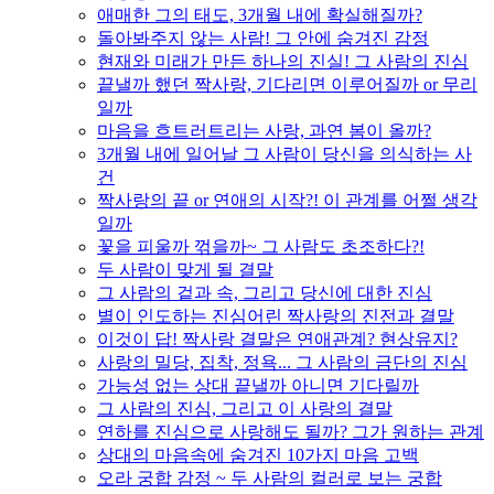
애매한 그의 태도, 3개월 내에 확실해질까?
돌아봐주지 않는 사람! 그 안에 숨겨진 감정
현재와 미래가 만든 하나의 진실! 그 사람의 진심
끝낼까 했던 짝사랑, 기다리면 이루어질까 or 무리
일까
마음을 흐트러트리는 사랑, 과연 봄이 올까?
3개월 내에 일어날 그 사람이 당신을 의식하는 사
건
짝사랑의 끝 or 연애의 시작?! 이 관계를 어쩔 생각
일까
꽃을 피울까 꺾을까~ 그 사람도 초조하다?!
두 사람이 맞게 될 결말
그 사람의 겉과 속, 그리고 당신에 대한 진심
별이 인도하는 진심어린 짝사랑의 진전과 결말
이것이 답! 짝사랑 결말은 연애관계? 현상유지?
사랑의 밀당, 집착, 정욕... 그 사람의 금단의 진심
가능성 없는 상대 끝낼까 아니면 기다릴까
그 사람의 진심, 그리고 이 사랑의 결말
연하를 진심으로 사랑해도 될까? 그가 원하는 관계
상대의 마음속에 숨겨진 10가지 마음 고백
오라 궁합 감정 ~ 두 사람의 컬러로 보는 궁합