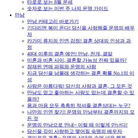
타로로 보는 8월 운세
숫자로 보는 이번 주 나의 운명 가이드
만남
만남 카테고리 바로가기
기다리면 복이 온다! 당신을 사랑해줄 운명의 배우
자
카가미 류지의 인연 감정! 결혼 상대의 인성과 과
정
40대 이후의 결혼 예언! 만남, 전개, 결말
미혼과 비혼 사이, 결혼할 가능성 진짜 있을까?
잠재된 연애 파워와 운명의 사람
지금 당신을 남몰래 생각하는 결혼 확률 No.1의 이
성
사랑은 아름다워! 당신의 사랑과 결혼, 그 모든 것
만남도 없고 좋아하는 사람도 없는데 결혼할 수 있
을까?
몸과 마음 모두 촉촉히 적셔줄 결혼상대는 누구?
나만의 인연 찾기! 운명의 만남부터 결혼까지의 모
든 것
운명의 만남으로 안내~ 이럴 때 이렇게 만난다!
당신을 깊이 사랑하고 맺어질 숙명의 배우자
경이로운 결혼~ 운명의 상대와 손에 넣을 행복