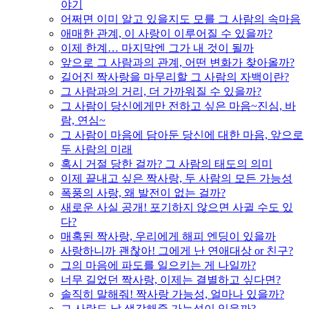
야기
어쩌면 이미 알고 있을지도 모를 그 사람의 속마음
애매한 관계, 이 사랑이 이루어질 수 있을까?
이제 한계… 마지막엔 그가 내 것이 될까
앞으로 그 사람과의 관계, 어떤 변화가 찾아올까?
길어진 짝사랑을 마무리할 그 사람의 자백이란?
그 사람과의 거리, 더 가까워질 수 있을까?
그 사람이 당신에게만 전하고 싶은 마음~진심, 바
람, 연심~
그 사람이 마음에 담아둔 당신에 대한 마음, 앞으로
두 사람의 미래
혹시 거절 당한 걸까? 그 사람의 태도의 의미
이제 끝내고 싶은 짝사랑, 두 사람의 모든 가능성
폭풍의 사랑, 왜 발전이 없는 걸까?
새로운 사실 공개! 포기하지 않으면 사귈 수도 있
다?
매혹된 짝사랑, 우리에게 해피 엔딩이 있을까
사랑하니까 괜찮아! 그에게 난 연애대상 or 친구?
그의 마음에 파도를 일으키는 게 나일까?
너무 길었던 짝사랑, 이제는 결별하고 싶다면?
솔직히 말해줘! 짝사랑 가능성, 얼마나 있을까?
그 사람도 날 생각해줄 가능성이 있을까?