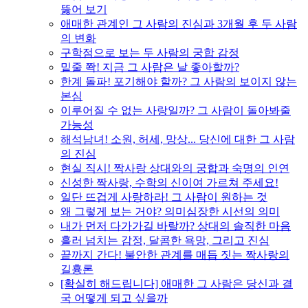
뚫어 보기
애매한 관계인 그 사람의 진심과 3개월 후 두 사람
의 변화
구학점으로 보는 두 사람의 궁합 감정
밑줄 쫙! 지금 그 사람은 날 좋아할까?
한계 돌파! 포기해야 할까? 그 사람의 보이지 않는
본심
이루어질 수 없는 사랑일까? 그 사람이 돌아봐줄
가능성
해석남녀! 소원, 허세, 망상... 당신에 대한 그 사람
의 진심
현실 직시! 짝사랑 상대와의 궁합과 숙명의 인연
신성한 짝사랑, 수학의 신이여 가르쳐 주세요!
일단 뜨겁게 사랑하라! 그 사람이 원하는 것
왜 그렇게 보는 거야? 의미심장한 시선의 의미
내가 먼저 다가가길 바랄까? 상대의 솔직한 마음
흘러 넘치는 감정, 달콤한 욕망, 그리고 진심
끝까지 간다! 불안한 관계를 매듭 짓는 짝사랑의
길흉론
[확실히 해드립니다] 애매한 그 사람은 당신과 결
국 어떻게 되고 싶을까