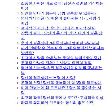
소중한 사람은 바로 곁에! 당신과 결혼을 의식하는
이성
인연을 만나기 힘든데 금방 결혼할 수 있을까?
언제까지 싱글? 연애운이 높아지는 시기, 사랑의
예감
절대적인 자신감! 운명의 상대와 절대적 진실
감동의 결과~ 당신의 혼기와 만남, 나만의 결혼 상
대
운명의 결혼상대 3대 특징부터 맺어질 날짜까지
내가 연애할 수 없는 이유. 모태 솔로에서 벗어나는
방법은?
최고의 사랑을 손에 넣는 운명의 날과 5개의 증거
운명적 만남의 전환기? 사랑과 환희의 결말
백년의 신부~약속된 결혼상대와 미래를 맹세하는
날
당신의 결혼상대는 분명 이 사람!
운명의 선택! 당신을 행복하게 할 3명의 결혼상대
이미 만났는데 왜 모르나요!? 당신을 좋아하는 사
람
최고의 확률! 당신의 옆에서 조만간 고백해올 이성
파괴를 회피하게 인도하는 당신의 좋은 인연