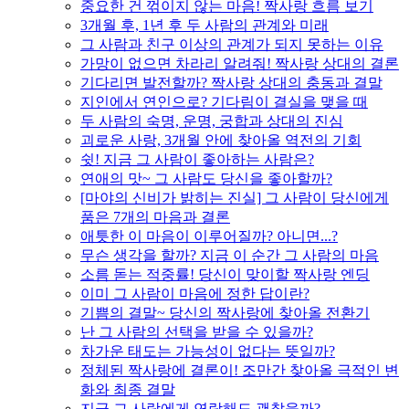
중요한 건 꺾이지 않는 마음! 짝사랑 흐름 보기
3개월 후, 1년 후 두 사람의 관계와 미래
그 사람과 친구 이상의 관계가 되지 못하는 이유
가망이 없으면 차라리 알려줘! 짝사랑 상대의 결론
기다리면 발전할까? 짝사랑 상대의 충동과 결말
지인에서 연인으로? 기다림이 결실을 맺을 때
두 사람의 숙명, 운명, 궁합과 상대의 진심
괴로운 사랑, 3개월 안에 찾아올 역전의 기회
쉿! 지금 그 사람이 좋아하는 사람은?
연애의 맛~ 그 사람도 당신을 좋아할까?
[마야의 신비가 밝히는 진실] 그 사람이 당신에게
품은 7개의 마음과 결론
애틋한 이 마음이 이루어질까? 아니면...?
무슨 생각을 할까? 지금 이 순간 그 사람의 마음
소름 돋는 적중률! 당신이 맞이할 짝사랑 엔딩
이미 그 사람이 마음에 정한 답이란?
기쁨의 결말~ 당신의 짝사랑에 찾아올 전환기
난 그 사람의 선택을 받을 수 있을까?
차가운 태도는 가능성이 없다는 뜻일까?
정체된 짝사랑에 결론이! 조만간 찾아올 극적인 변
화와 최종 결말
지금 그 사람에게 연락해도 괜찮을까?