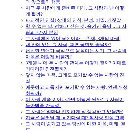
과 앞으로의 행동
지금 두 사람에게 준비된 미래. 그 사람과 난 어떻
게 될까?
파괴적인 진실! 상대의 진심, 본성, 비밀, 거짓말
할 수 없는 말, 전하고 싶은 것, 숨겨진 욕망... 그 사
람의 7가지 본심
그 사람에게 있어 당신이라는 존재, 3개의 바람
내 안에 있는 그 사람, 과연 궁합도 좋을까?
답답한 연애가 극적으로 움직이는 시기. 그 사람의
마음은 어떻게 바뀔까?
3개월 내에 두 사람의 관계는 어떻게 될까? 이대로
기다리면 진전될까?
닿지 않는 마음, 그래도 포기할 수 없는 사랑의 진
실
애틋하고 괴롭지만 포기할 수 없는 사랑, 언젠가 성
취될까?
이 사랑 계속 이어나가면 어떻게 될까? 그 사람이
돌아봐줄 가능성!
그 사람은 얼마나 진지하게 날 생각하고 있을까?
지금은 물러날 때 or 기다릴 때? 짝사랑 현실 고백
그 사람이 숨기고 있는 당신에 대한 마음, 미래, 결
혼