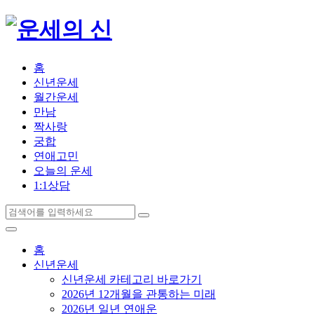
홈
신년운세
월간운세
만남
짝사랑
궁합
연애고민
오늘의 운세
1:1상담
홈
신년운세
신년운세 카테고리 바로가기
2026년 12개월을 관통하는 미래
2026년 일년 연애운