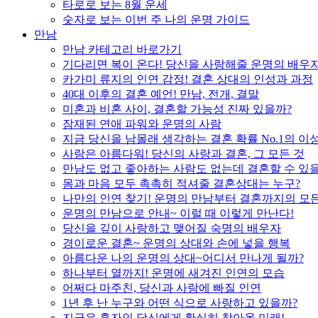
타로로 보는 8월 운세
숫자로 보는 이번 주 나의 운명 가이드
만남
만남 카테고리 바로가기
기다리면 복이 온다! 당신을 사랑해줄 운명의 배우
카가미 류지의 인연 감정! 결혼 상대의 인성과 과정
40대 이후의 결혼 예언! 만남, 전개, 결말
미혼과 비혼 사이, 결혼할 가능성 진짜 있을까?
잠재된 연애 파워와 운명의 사람
지금 당신을 남몰래 생각하는 결혼 확률 No.1의 이
사랑은 아름다워! 당신의 사랑과 결혼, 그 모든 것
만남도 없고 좋아하는 사람도 없는데 결혼할 수 있
몸과 마음 모두 촉촉히 적셔줄 결혼상대는 누구?
나만의 인연 찾기! 운명의 만남부터 결혼까지의 모든
운명의 만남으로 안내~ 이럴 때 이렇게 만난다!
당신을 깊이 사랑하고 맺어질 숙명의 배우자
경이로운 결혼~ 운명의 상대와 손에 넣을 행복
아름다운 나의 운명의 상대~어디서 만나게 될까?
하나부터 열까지! 운명에 새겨진 인연의 모습
어쩌다 마주친, 당신과 사랑에 빠질 인연
1년 후 난 누구와 어떤 식으로 사랑하고 있을까?
지금은 혼자인 당신에게 확실히 찾아올 미래!