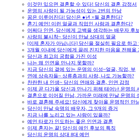
이것만 있으면 결혼할 수 있다! 당신의 결혼 감정서
운명의 사랑이 될 가능성이 있는 2번의 만남
꿈은 이루어진다! 당신은 ●년 ×월 결혼한다?
혼기 예언! 이런 얼굴과 직업인 사람과 결혼한다?
어쩌다 인연, 당신에게 고백을 생각하는 배우자 후
사랑의 불시착~ 당신이 만날 상대의 얼굴
[이제 혼자가 아닙니다] 당신을 절실히 필요로 하고
3개월 이내에 당신에게 끌려 진지한 마음을 전해올
당신과 최고의 궁합을 가진 이성
나는 왜 인연을 만나지 못할까?
지금 당신의 곁에 있는 운명의 이성~얼굴, 직업, 부
연애 상속자들~ 상류층과의 사랑, 나도 가능할까?
찬란한 내 인생~ 당신의 연애와 결혼, 인연 감정
이제 곧 다가올 당신과 만나기 위해 태어난 운명의 
결혼으로 이어질 만남, 가까운 미래에 만날 운명의 
바로 결혼해 주세요! 당신에게 찾아올 운명적인 만
당신이 만날 숙명의 배우자, 그 9개의 증거
지금 나를 노리고 있는 사람이 있을까?
예언 타로가 인도하는 좋은 인연과 결혼
이제 혼자는 끝! 당신의 애인 후보의 특징
당신의 운명의 상대 8대 예언