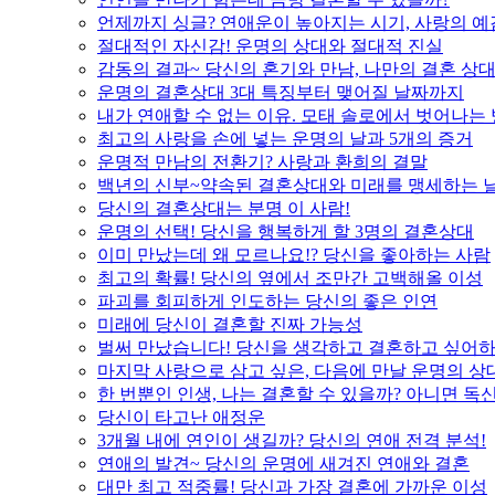
언제까지 싱글? 연애운이 높아지는 시기, 사랑의 예
절대적인 자신감! 운명의 상대와 절대적 진실
감동의 결과~ 당신의 혼기와 만남, 나만의 결혼 상
운명의 결혼상대 3대 특징부터 맺어질 날짜까지
내가 연애할 수 없는 이유. 모태 솔로에서 벗어나는
최고의 사랑을 손에 넣는 운명의 날과 5개의 증거
운명적 만남의 전환기? 사랑과 환희의 결말
백년의 신부~약속된 결혼상대와 미래를 맹세하는 
당신의 결혼상대는 분명 이 사람!
운명의 선택! 당신을 행복하게 할 3명의 결혼상대
이미 만났는데 왜 모르나요!? 당신을 좋아하는 사람
최고의 확률! 당신의 옆에서 조만간 고백해올 이성
파괴를 회피하게 인도하는 당신의 좋은 인연
미래에 당신이 결혼할 진짜 가능성
벌써 만났습니다! 당신을 생각하고 결혼하고 싶어하
마지막 사랑으로 삼고 싶은, 다음에 만날 운명의 상
한 번뿐인 인생, 나는 결혼할 수 있을까? 아니면 독신
당신이 타고난 애정운
3개월 내에 연인이 생길까? 당신의 연애 전격 분석!
연애의 발견~ 당신의 운명에 새겨진 연애와 결혼
대만 최고 적중률! 당신과 가장 결혼에 가까운 이성