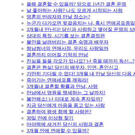
올해 결혼할 수 있을까? 앞으로 1년간 결혼 운명
날 좋아하는 사람? 나도 모르게 시작되는 사랑
영혼의 반려자와 만날 장소는?
누군가 다가오면 뒷걸음치는 나, 혹시 연애공포증일
3개월내 만난다! 당신과 사랑하고 맺어질 운명의 
상대의 특징, 시기를 보는 결혼결정판
불안을 날려버리는 결혼 숙명과 배우자
썸남썸녀의 연애사정, 우리도 사랑일까
결혼까지 이어질 기적의 만남
진실을 들을 각오가 있나요? 난 죽을 때까지 독신...?
결혼은 현실! 당신의 배우자, 인연, 혼인신고
가만히 기다릴 수 없다! 3개월 내 만날 당신의 다음
죽어가는 연애세포를 깨워라!
3개월내 결혼할 확률과 만남, 사랑
만남에서 영원을 맹세하는 그 날까지!
불안해소! 난 이대로 계속 혼자일까?
지금 당신에게 마음을 품고 있는 사람
결혼하여 평생 함께 할 사람은?
30일 안에 이상형 찾기
마야력에 새겨진 당신의 사랑과 결혼
3개월 안에 연애할 수 있을까?