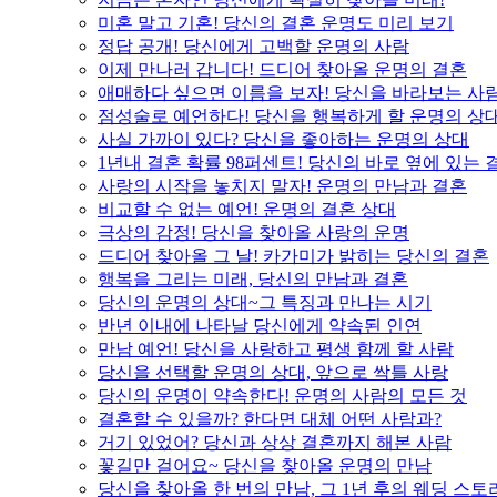
미혼 말고 기혼! 당신의 결혼 운명도 미리 보기
정답 공개! 당신에게 고백할 운명의 사람
이제 만나러 갑니다! 드디어 찾아올 운명의 결혼
애매하다 싶으면 이름을 보자! 당신을 바라보는 사
점성술로 예언하다! 당신을 행복하게 할 운명의 상
사실 가까이 있다? 당신을 좋아하는 운명의 상대
1년내 결혼 확률 98퍼센트! 당신의 바로 옆에 있는
사랑의 시작을 놓치지 말자! 운명의 만남과 결혼
비교할 수 없는 예언! 운명의 결혼 상대
극상의 감정! 당신을 찾아올 사랑의 운명
드디어 찾아올 그 날! 카가미가 밝히는 당신의 결혼
행복을 그리는 미래, 당신의 만남과 결혼
당신의 운명의 상대~그 특징과 만나는 시기
반년 이내에 나타날 당신에게 약속된 인연
만남 예언! 당신을 사랑하고 평생 함께 할 사람
당신을 선택할 운명의 상대, 앞으로 싹틀 사랑
당신의 운명이 약속한다! 운명의 사람의 모든 것
결혼할 수 있을까? 한다면 대체 어떤 사람과?
거기 있었어? 당신과 상상 결혼까지 해본 사람
꽃길만 걸어요~ 당신을 찾아올 운명의 만남
당신을 찾아올 한 번의 만남, 그 1년 후의 웨딩 스토