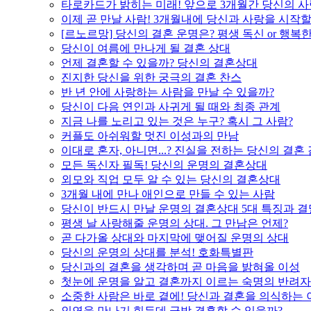
타로카드가 밝히는 미래! 앞으로 3개월간 당신의 사
이제 곧 만날 사람! 3개월내에 당신과 사랑을 시작할
[르노르망] 당신의 결혼 운명은? 평생 독신 or 행복
당신이 여름에 만나게 될 결혼 상대
언제 결혼할 수 있을까? 당신의 결혼상대
진지한 당신을 위한 궁극의 결혼 찬스
반 년 안에 사랑하는 사람을 만날 수 있을까?
당신이 다음 연인과 사귀게 될 때와 최종 관계
지금 나를 노리고 있는 것은 누구? 혹시 그 사람?
커플도 아쉬워할 멋진 이성과의 만남
이대로 혼자, 아니면...? 진실을 전하는 당신의 결혼
모든 독신자 필독! 당신의 운명의 결혼상대
외모와 직업 모두 알 수 있는 당신의 결혼상대
3개월 내에 만나 애인으로 만들 수 있는 사람
당신이 반드시 만날 운명의 결혼상대 5대 특징과 결
평생 날 사랑해줄 운명의 상대. 그 만남은 언제?
곧 다가올 상대와 마지막에 맺어질 운명의 상대
당신의 운명의 상대를 분석! 호화특별판
당신과의 결혼을 생각하며 곧 마음을 밝혀올 이성
첫눈에 운명을 알고 결혼까지 이르는 숙명의 반려자
소중한 사람은 바로 곁에! 당신과 결혼을 의식하는 
인연을 만나기 힘든데 금방 결혼할 수 있을까?