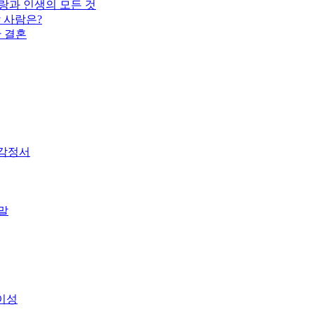
랑과 인생의 모든 것
 사람은?
한 결혼
 감정서
말
이성