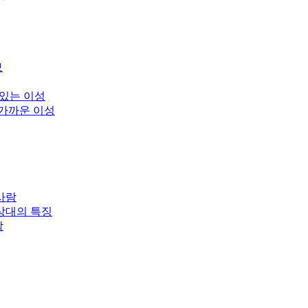
보
 있는 이성
 가까운 이성
사람
상대의 특징
남