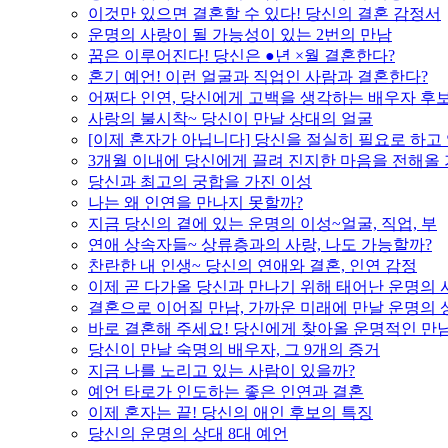
이것만 있으면 결혼할 수 있다! 당신의 결혼 감정서
운명의 사랑이 될 가능성이 있는 2번의 만남
꿈은 이루어진다! 당신은 ●년 ×월 결혼한다?
혼기 예언! 이런 얼굴과 직업인 사람과 결혼한다?
어쩌다 인연, 당신에게 고백을 생각하는 배우자 후
사랑의 불시착~ 당신이 만날 상대의 얼굴
[이제 혼자가 아닙니다] 당신을 절실히 필요로 하고
3개월 이내에 당신에게 끌려 진지한 마음을 전해올
당신과 최고의 궁합을 가진 이성
나는 왜 인연을 만나지 못할까?
지금 당신의 곁에 있는 운명의 이성~얼굴, 직업, 부
연애 상속자들~ 상류층과의 사랑, 나도 가능할까?
찬란한 내 인생~ 당신의 연애와 결혼, 인연 감정
이제 곧 다가올 당신과 만나기 위해 태어난 운명의 
결혼으로 이어질 만남, 가까운 미래에 만날 운명의 
바로 결혼해 주세요! 당신에게 찾아올 운명적인 만
당신이 만날 숙명의 배우자, 그 9개의 증거
지금 나를 노리고 있는 사람이 있을까?
예언 타로가 인도하는 좋은 인연과 결혼
이제 혼자는 끝! 당신의 애인 후보의 특징
당신의 운명의 상대 8대 예언