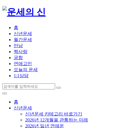
홈
신년운세
월간운세
만남
짝사랑
궁합
연애고민
오늘의 운세
1:1상담
홈
신년운세
신년운세 카테고리 바로가기
2026년 12개월을 관통하는 미래
2026년 일년 연애운