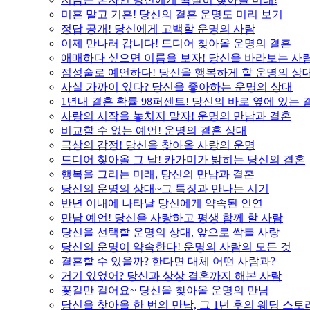
미혼 말고 기혼! 당신의 결혼 운명도 미리 보기
정답 공개! 당신에게 고백할 운명의 사람
이제 만나러 갑니다! 드디어 찾아올 운명의 결혼
애매하다 싶으면 이름을 보자! 당신을 바라보는 사
점성술로 예언하다! 당신을 행복하게 할 운명의 상
사실 가까이 있다? 당신을 좋아하는 운명의 상대
1년내 결혼 확률 98퍼센트! 당신의 바로 옆에 있는
사랑의 시작을 놓치지 말자! 운명의 만남과 결혼
비교할 수 없는 예언! 운명의 결혼 상대
극상의 감정! 당신을 찾아올 사랑의 운명
드디어 찾아올 그 날! 카가미가 밝히는 당신의 결혼
행복을 그리는 미래, 당신의 만남과 결혼
당신의 운명의 상대~그 특징과 만나는 시기
반년 이내에 나타날 당신에게 약속된 인연
만남 예언! 당신을 사랑하고 평생 함께 할 사람
당신을 선택할 운명의 상대, 앞으로 싹틀 사랑
당신의 운명이 약속한다! 운명의 사람의 모든 것
결혼할 수 있을까? 한다면 대체 어떤 사람과?
거기 있었어? 당신과 상상 결혼까지 해본 사람
꽃길만 걸어요~ 당신을 찾아올 운명의 만남
당신을 찾아올 한 번의 만남, 그 1년 후의 웨딩 스토