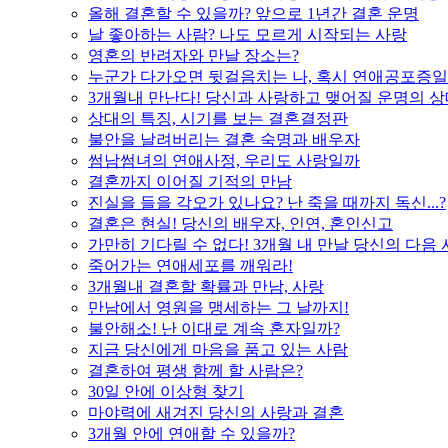
올해 결혼할 수 있을까? 앞으로 1년간 결혼 운명
날 좋아하는 사람? 나도 모르게 시작되는 사랑
영혼의 반려자와 만날 장소는?
누군가 다가오면 뒷걸음치는 나, 혹시 연애공포증일
3개월내 만난다! 당신과 사랑하고 맺어질 운명의 
상대의 특징, 시기를 보는 결혼결정판
불안을 날려버리는 결혼 숙명과 배우자
썸남썸녀의 연애사정, 우리도 사랑일까
결혼까지 이어질 기적의 만남
진실을 들을 각오가 있나요? 난 죽을 때까지 독신...?
결혼은 현실! 당신의 배우자, 인연, 혼인신고
가만히 기다릴 수 없다! 3개월 내 만날 당신의 다음
죽어가는 연애세포를 깨워라!
3개월내 결혼할 확률과 만남, 사랑
만남에서 영원을 맹세하는 그 날까지!
불안해소! 난 이대로 계속 혼자일까?
지금 당신에게 마음을 품고 있는 사람
결혼하여 평생 함께 할 사람은?
30일 안에 이상형 찾기
마야력에 새겨진 당신의 사랑과 결혼
3개월 안에 연애할 수 있을까?