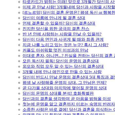
타로카드가 밝히는 미래! 앞으로 3개월간 당신의 사
이제 곧 만날 사람! 3개월내에 당신과 사랑을 시작할
[르노르망] 당신의 결혼 운명은? 평생 독신 or 행복
당신이 여름에 만나게 될 결혼 상대
언제 결혼할 수 있을까? 당신의 결혼상대
진지한 당신을 위한 궁극의 결혼 찬스
반 년 안에 사랑하는 사람을 만날 수 있을까?
당신이 다음 연인과 사귀게 될 때와 최종 관계
지금 나를 노리고 있는 것은 누구? 혹시 그 사람?
커플도 아쉬워할 멋진 이성과의 만남
이대로 혼자, 아니면...? 진실을 전하는 당신의 결혼
모든 독신자 필독! 당신의 운명의 결혼상대
외모와 직업 모두 알 수 있는 당신의 결혼상대
3개월 내에 만나 애인으로 만들 수 있는 사람
당신이 반드시 만날 운명의 결혼상대 5대 특징과 결
평생 날 사랑해줄 운명의 상대. 그 만남은 언제?
곧 다가올 상대와 마지막에 맺어질 운명의 상대
당신의 운명의 상대를 분석! 호화특별판
당신과의 결혼을 생각하며 곧 마음을 밝혀올 이성
첫눈에 운명을 알고 결혼까지 이르는 숙명의 반려자
소중한 사람은 바로 곁에! 당신과 결혼을 의식하는 
인연을 만나기 힘든데 금방 결혼할 수 있을까?