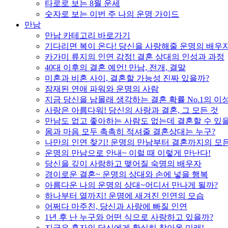
타로로 보는 8월 운세
숫자로 보는 이번 주 나의 운명 가이드
만남
만남 카테고리 바로가기
기다리면 복이 온다! 당신을 사랑해줄 운명의 배우
카가미 류지의 인연 감정! 결혼 상대의 인성과 과정
40대 이후의 결혼 예언! 만남, 전개, 결말
미혼과 비혼 사이, 결혼할 가능성 진짜 있을까?
잠재된 연애 파워와 운명의 사람
지금 당신을 남몰래 생각하는 결혼 확률 No.1의 이
사랑은 아름다워! 당신의 사랑과 결혼, 그 모든 것
만남도 없고 좋아하는 사람도 없는데 결혼할 수 있
몸과 마음 모두 촉촉히 적셔줄 결혼상대는 누구?
나만의 인연 찾기! 운명의 만남부터 결혼까지의 모든
운명의 만남으로 안내~ 이럴 때 이렇게 만난다!
당신을 깊이 사랑하고 맺어질 숙명의 배우자
경이로운 결혼~ 운명의 상대와 손에 넣을 행복
아름다운 나의 운명의 상대~어디서 만나게 될까?
하나부터 열까지! 운명에 새겨진 인연의 모습
어쩌다 마주친, 당신과 사랑에 빠질 인연
1년 후 난 누구와 어떤 식으로 사랑하고 있을까?
지금은 혼자인 당신에게 확실히 찾아올 미래!