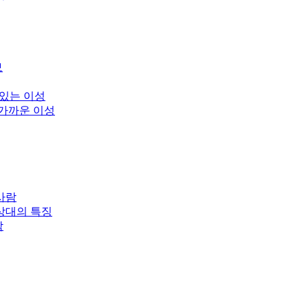
보
 있는 이성
 가까운 이성
사람
상대의 특징
남