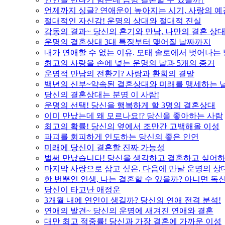
언제까지 싱글? 연애운이 높아지는 시기, 사랑의 예
절대적인 자신감! 운명의 상대와 절대적 진실
감동의 결과~ 당신의 혼기와 만남, 나만의 결혼 상
운명의 결혼상대 3대 특징부터 맺어질 날짜까지
내가 연애할 수 없는 이유. 모태 솔로에서 벗어나는
최고의 사랑을 손에 넣는 운명의 날과 5개의 증거
운명적 만남의 전환기? 사랑과 환희의 결말
백년의 신부~약속된 결혼상대와 미래를 맹세하는 
당신의 결혼상대는 분명 이 사람!
운명의 선택! 당신을 행복하게 할 3명의 결혼상대
이미 만났는데 왜 모르나요!? 당신을 좋아하는 사람
최고의 확률! 당신의 옆에서 조만간 고백해올 이성
파괴를 회피하게 인도하는 당신의 좋은 인연
미래에 당신이 결혼할 진짜 가능성
벌써 만났습니다! 당신을 생각하고 결혼하고 싶어하
마지막 사랑으로 삼고 싶은, 다음에 만날 운명의 상
한 번뿐인 인생, 나는 결혼할 수 있을까? 아니면 독신
당신이 타고난 애정운
3개월 내에 연인이 생길까? 당신의 연애 전격 분석!
연애의 발견~ 당신의 운명에 새겨진 연애와 결혼
대만 최고 적중률! 당신과 가장 결혼에 가까운 이성