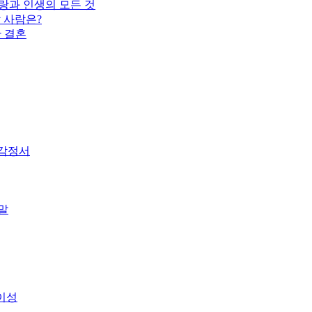
랑과 인생의 모든 것
 사람은?
한 결혼
 감정서
말
이성