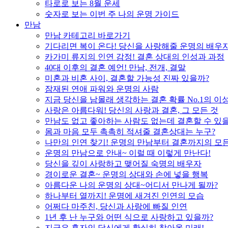
타로로 보는 8월 운세
숫자로 보는 이번 주 나의 운명 가이드
만남
만남 카테고리 바로가기
기다리면 복이 온다! 당신을 사랑해줄 운명의 배우
카가미 류지의 인연 감정! 결혼 상대의 인성과 과정
40대 이후의 결혼 예언! 만남, 전개, 결말
미혼과 비혼 사이, 결혼할 가능성 진짜 있을까?
잠재된 연애 파워와 운명의 사람
지금 당신을 남몰래 생각하는 결혼 확률 No.1의 이
사랑은 아름다워! 당신의 사랑과 결혼, 그 모든 것
만남도 없고 좋아하는 사람도 없는데 결혼할 수 있
몸과 마음 모두 촉촉히 적셔줄 결혼상대는 누구?
나만의 인연 찾기! 운명의 만남부터 결혼까지의 모든
운명의 만남으로 안내~ 이럴 때 이렇게 만난다!
당신을 깊이 사랑하고 맺어질 숙명의 배우자
경이로운 결혼~ 운명의 상대와 손에 넣을 행복
아름다운 나의 운명의 상대~어디서 만나게 될까?
하나부터 열까지! 운명에 새겨진 인연의 모습
어쩌다 마주친, 당신과 사랑에 빠질 인연
1년 후 난 누구와 어떤 식으로 사랑하고 있을까?
지금은 혼자인 당신에게 확실히 찾아올 미래!