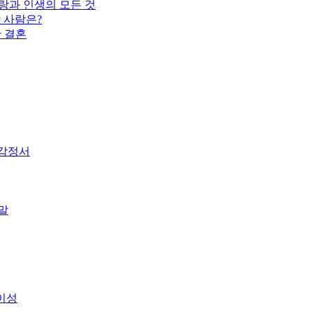
랑과 인생의 모든 것
 사람은?
한 결혼
 감정서
말
이성