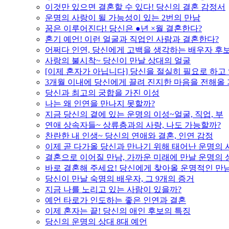
이것만 있으면 결혼할 수 있다! 당신의 결혼 감정서
운명의 사랑이 될 가능성이 있는 2번의 만남
꿈은 이루어진다! 당신은 ●년 ×월 결혼한다?
혼기 예언! 이런 얼굴과 직업인 사람과 결혼한다?
어쩌다 인연, 당신에게 고백을 생각하는 배우자 후
사랑의 불시착~ 당신이 만날 상대의 얼굴
[이제 혼자가 아닙니다] 당신을 절실히 필요로 하고
3개월 이내에 당신에게 끌려 진지한 마음을 전해올
당신과 최고의 궁합을 가진 이성
나는 왜 인연을 만나지 못할까?
지금 당신의 곁에 있는 운명의 이성~얼굴, 직업, 부
연애 상속자들~ 상류층과의 사랑, 나도 가능할까?
찬란한 내 인생~ 당신의 연애와 결혼, 인연 감정
이제 곧 다가올 당신과 만나기 위해 태어난 운명의 
결혼으로 이어질 만남, 가까운 미래에 만날 운명의 
바로 결혼해 주세요! 당신에게 찾아올 운명적인 만
당신이 만날 숙명의 배우자, 그 9개의 증거
지금 나를 노리고 있는 사람이 있을까?
예언 타로가 인도하는 좋은 인연과 결혼
이제 혼자는 끝! 당신의 애인 후보의 특징
당신의 운명의 상대 8대 예언