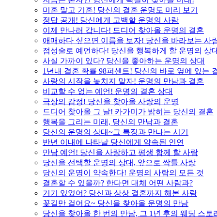
미혼 말고 기혼! 당신의 결혼 운명도 미리 보기
정답 공개! 당신에게 고백할 운명의 사람
이제 만나러 갑니다! 드디어 찾아올 운명의 결혼
애매하다 싶으면 이름을 보자! 당신을 바라보는 사
점성술로 예언하다! 당신을 행복하게 할 운명의 상
사실 가까이 있다? 당신을 좋아하는 운명의 상대
1년내 결혼 확률 98퍼센트! 당신의 바로 옆에 있는
사랑의 시작을 놓치지 말자! 운명의 만남과 결혼
비교할 수 없는 예언! 운명의 결혼 상대
극상의 감정! 당신을 찾아올 사랑의 운명
드디어 찾아올 그 날! 카가미가 밝히는 당신의 결혼
행복을 그리는 미래, 당신의 만남과 결혼
당신의 운명의 상대~그 특징과 만나는 시기
반년 이내에 나타날 당신에게 약속된 인연
만남 예언! 당신을 사랑하고 평생 함께 할 사람
당신을 선택할 운명의 상대, 앞으로 싹틀 사랑
당신의 운명이 약속한다! 운명의 사람의 모든 것
결혼할 수 있을까? 한다면 대체 어떤 사람과?
거기 있었어? 당신과 상상 결혼까지 해본 사람
꽃길만 걸어요~ 당신을 찾아올 운명의 만남
당신을 찾아올 한 번의 만남, 그 1년 후의 웨딩 스토