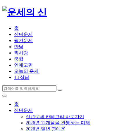
홈
신년운세
월간운세
만남
짝사랑
궁합
연애고민
오늘의 운세
1:1상담
홈
신년운세
신년운세 카테고리 바로가기
2026년 12개월을 관통하는 미래
2026년 일년 연애운