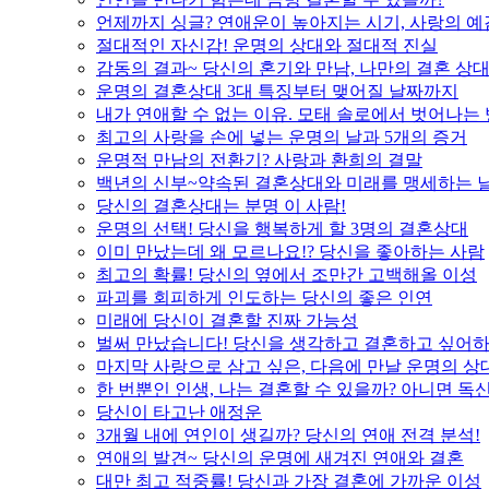
언제까지 싱글? 연애운이 높아지는 시기, 사랑의 예
절대적인 자신감! 운명의 상대와 절대적 진실
감동의 결과~ 당신의 혼기와 만남, 나만의 결혼 상
운명의 결혼상대 3대 특징부터 맺어질 날짜까지
내가 연애할 수 없는 이유. 모태 솔로에서 벗어나는
최고의 사랑을 손에 넣는 운명의 날과 5개의 증거
운명적 만남의 전환기? 사랑과 환희의 결말
백년의 신부~약속된 결혼상대와 미래를 맹세하는 
당신의 결혼상대는 분명 이 사람!
운명의 선택! 당신을 행복하게 할 3명의 결혼상대
이미 만났는데 왜 모르나요!? 당신을 좋아하는 사람
최고의 확률! 당신의 옆에서 조만간 고백해올 이성
파괴를 회피하게 인도하는 당신의 좋은 인연
미래에 당신이 결혼할 진짜 가능성
벌써 만났습니다! 당신을 생각하고 결혼하고 싶어하
마지막 사랑으로 삼고 싶은, 다음에 만날 운명의 상
한 번뿐인 인생, 나는 결혼할 수 있을까? 아니면 독신
당신이 타고난 애정운
3개월 내에 연인이 생길까? 당신의 연애 전격 분석!
연애의 발견~ 당신의 운명에 새겨진 연애와 결혼
대만 최고 적중률! 당신과 가장 결혼에 가까운 이성