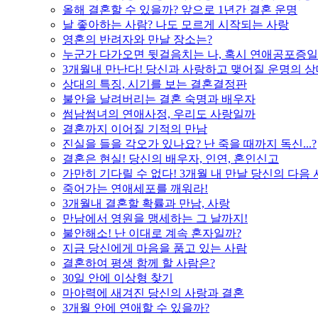
올해 결혼할 수 있을까? 앞으로 1년간 결혼 운명
날 좋아하는 사람? 나도 모르게 시작되는 사랑
영혼의 반려자와 만날 장소는?
누군가 다가오면 뒷걸음치는 나, 혹시 연애공포증일
3개월내 만난다! 당신과 사랑하고 맺어질 운명의 
상대의 특징, 시기를 보는 결혼결정판
불안을 날려버리는 결혼 숙명과 배우자
썸남썸녀의 연애사정, 우리도 사랑일까
결혼까지 이어질 기적의 만남
진실을 들을 각오가 있나요? 난 죽을 때까지 독신...?
결혼은 현실! 당신의 배우자, 인연, 혼인신고
가만히 기다릴 수 없다! 3개월 내 만날 당신의 다음
죽어가는 연애세포를 깨워라!
3개월내 결혼할 확률과 만남, 사랑
만남에서 영원을 맹세하는 그 날까지!
불안해소! 난 이대로 계속 혼자일까?
지금 당신에게 마음을 품고 있는 사람
결혼하여 평생 함께 할 사람은?
30일 안에 이상형 찾기
마야력에 새겨진 당신의 사랑과 결혼
3개월 안에 연애할 수 있을까?