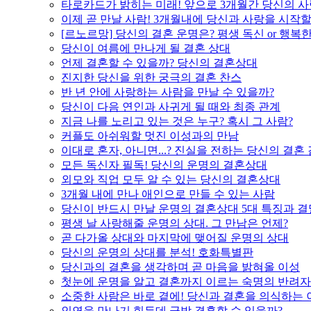
타로카드가 밝히는 미래! 앞으로 3개월간 당신의 사
이제 곧 만날 사람! 3개월내에 당신과 사랑을 시작할
[르노르망] 당신의 결혼 운명은? 평생 독신 or 행복
당신이 여름에 만나게 될 결혼 상대
언제 결혼할 수 있을까? 당신의 결혼상대
진지한 당신을 위한 궁극의 결혼 찬스
반 년 안에 사랑하는 사람을 만날 수 있을까?
당신이 다음 연인과 사귀게 될 때와 최종 관계
지금 나를 노리고 있는 것은 누구? 혹시 그 사람?
커플도 아쉬워할 멋진 이성과의 만남
이대로 혼자, 아니면...? 진실을 전하는 당신의 결혼
모든 독신자 필독! 당신의 운명의 결혼상대
외모와 직업 모두 알 수 있는 당신의 결혼상대
3개월 내에 만나 애인으로 만들 수 있는 사람
당신이 반드시 만날 운명의 결혼상대 5대 특징과 결
평생 날 사랑해줄 운명의 상대. 그 만남은 언제?
곧 다가올 상대와 마지막에 맺어질 운명의 상대
당신의 운명의 상대를 분석! 호화특별판
당신과의 결혼을 생각하며 곧 마음을 밝혀올 이성
첫눈에 운명을 알고 결혼까지 이르는 숙명의 반려자
소중한 사람은 바로 곁에! 당신과 결혼을 의식하는 
인연을 만나기 힘든데 금방 결혼할 수 있을까?