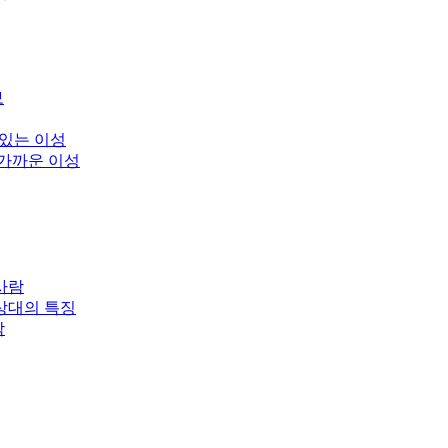
보
 있는 이성
 가까운 이성
사람
상대의 특징
남