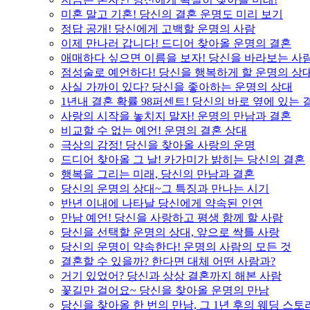
미혼 말고 기혼! 당신의 결혼 운명도 미리 보기
정답 공개! 당신에게 고백할 운명의 사람
이제 만나러 갑니다! 드디어 찾아올 운명의 결혼
애매하다 싶으면 이름을 보자! 당신을 바라보는 사
점성술로 예언하다! 당신을 행복하게 할 운명의 상
사실 가까이 있다? 당신을 좋아하는 운명의 상대
1년내 결혼 확률 98퍼센트! 당신의 바로 옆에 있는
사랑의 시작을 놓치지 말자! 운명의 만남과 결혼
비교할 수 없는 예언! 운명의 결혼 상대
극상의 감정! 당신을 찾아올 사랑의 운명
드디어 찾아올 그 날! 카가미가 밝히는 당신의 결혼
행복을 그리는 미래, 당신의 만남과 결혼
당신의 운명의 상대~그 특징과 만나는 시기
반년 이내에 나타날 당신에게 약속된 인연
만남 예언! 당신을 사랑하고 평생 함께 할 사람
당신을 선택할 운명의 상대, 앞으로 싹틀 사랑
당신의 운명이 약속한다! 운명의 사람의 모든 것
결혼할 수 있을까? 한다면 대체 어떤 사람과?
거기 있었어? 당신과 상상 결혼까지 해본 사람
꽃길만 걸어요~ 당신을 찾아올 운명의 만남
당신을 찾아올 한 번의 만남, 그 1년 후의 웨딩 스토