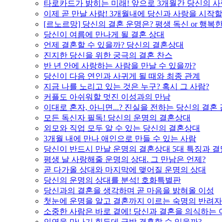
타로카드가 밝히는 미래! 앞으로 3개월간 당신의 사
이제 곧 만날 사람! 3개월내에 당신과 사랑을 시작할
[르노르망] 당신의 결혼 운명은? 평생 독신 or 행복
당신이 여름에 만나게 될 결혼 상대
언제 결혼할 수 있을까? 당신의 결혼상대
진지한 당신을 위한 궁극의 결혼 찬스
반 년 안에 사랑하는 사람을 만날 수 있을까?
당신이 다음 연인과 사귀게 될 때와 최종 관계
지금 나를 노리고 있는 것은 누구? 혹시 그 사람?
커플도 아쉬워할 멋진 이성과의 만남
이대로 혼자, 아니면...? 진실을 전하는 당신의 결혼
모든 독신자 필독! 당신의 운명의 결혼상대
외모와 직업 모두 알 수 있는 당신의 결혼상대
3개월 내에 만나 애인으로 만들 수 있는 사람
당신이 반드시 만날 운명의 결혼상대 5대 특징과 결
평생 날 사랑해줄 운명의 상대. 그 만남은 언제?
곧 다가올 상대와 마지막에 맺어질 운명의 상대
당신의 운명의 상대를 분석! 호화특별판
당신과의 결혼을 생각하며 곧 마음을 밝혀올 이성
첫눈에 운명을 알고 결혼까지 이르는 숙명의 반려자
소중한 사람은 바로 곁에! 당신과 결혼을 의식하는 
인연을 만나기 힘든데 금방 결혼할 수 있을까?