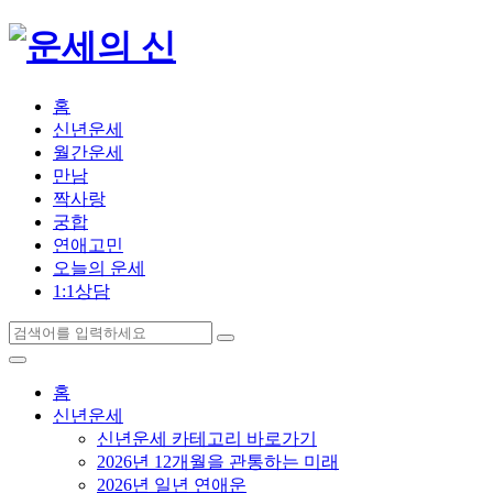
홈
신년운세
월간운세
만남
짝사랑
궁합
연애고민
오늘의 운세
1:1상담
홈
신년운세
신년운세 카테고리 바로가기
2026년 12개월을 관통하는 미래
2026년 일년 연애운