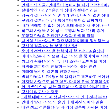
언제까지 싱글? 연애운이 높아지는 시기, 사랑의 예
절대적인 자신감! 운명의 상대와 절대적 진실
감동의 결과~ 당신의 혼기와 만남, 나만의 결혼 상
운명의 결혼상대 3대 특징부터 맺어질 날짜까지
내가 연애할 수 없는 이유. 모태 솔로에서 벗어나는
최고의 사랑을 손에 넣는 운명의 날과 5개의 증거
운명적 만남의 전환기? 사랑과 환희의 결말
백년의 신부~약속된 결혼상대와 미래를 맹세하는 
당신의 결혼상대는 분명 이 사람!
운명의 선택! 당신을 행복하게 할 3명의 결혼상대
이미 만났는데 왜 모르나요!? 당신을 좋아하는 사람
최고의 확률! 당신의 옆에서 조만간 고백해올 이성
파괴를 회피하게 인도하는 당신의 좋은 인연
미래에 당신이 결혼할 진짜 가능성
벌써 만났습니다! 당신을 생각하고 결혼하고 싶어하
마지막 사랑으로 삼고 싶은, 다음에 만날 운명의 상
한 번뿐인 인생, 나는 결혼할 수 있을까? 아니면 독신
당신이 타고난 애정운
3개월 내에 연인이 생길까? 당신의 연애 전격 분석!
연애의 발견~ 당신의 운명에 새겨진 연애와 결혼
대만 최고 적중률! 당신과 가장 결혼에 가까운 이성