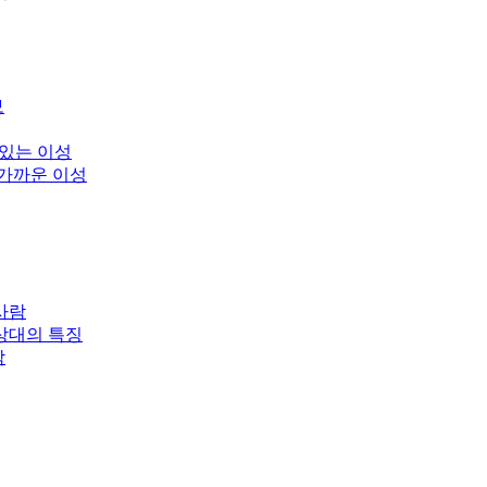
보
 있는 이성
 가까운 이성
사람
상대의 특징
남