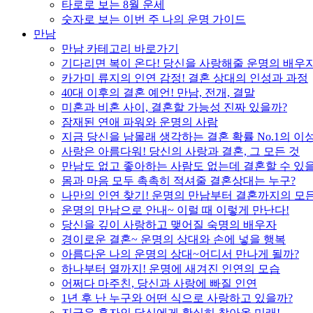
타로로 보는 8월 운세
숫자로 보는 이번 주 나의 운명 가이드
만남
만남 카테고리 바로가기
기다리면 복이 온다! 당신을 사랑해줄 운명의 배우
카가미 류지의 인연 감정! 결혼 상대의 인성과 과정
40대 이후의 결혼 예언! 만남, 전개, 결말
미혼과 비혼 사이, 결혼할 가능성 진짜 있을까?
잠재된 연애 파워와 운명의 사람
지금 당신을 남몰래 생각하는 결혼 확률 No.1의 이
사랑은 아름다워! 당신의 사랑과 결혼, 그 모든 것
만남도 없고 좋아하는 사람도 없는데 결혼할 수 있
몸과 마음 모두 촉촉히 적셔줄 결혼상대는 누구?
나만의 인연 찾기! 운명의 만남부터 결혼까지의 모든
운명의 만남으로 안내~ 이럴 때 이렇게 만난다!
당신을 깊이 사랑하고 맺어질 숙명의 배우자
경이로운 결혼~ 운명의 상대와 손에 넣을 행복
아름다운 나의 운명의 상대~어디서 만나게 될까?
하나부터 열까지! 운명에 새겨진 인연의 모습
어쩌다 마주친, 당신과 사랑에 빠질 인연
1년 후 난 누구와 어떤 식으로 사랑하고 있을까?
지금은 혼자인 당신에게 확실히 찾아올 미래!