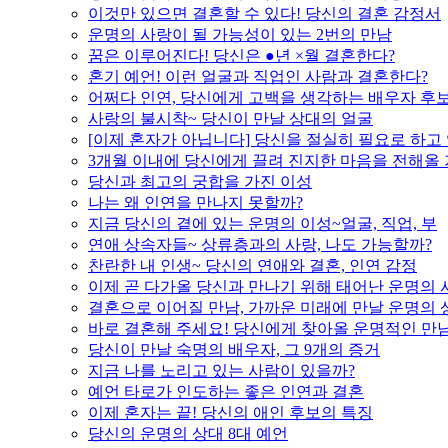
이것만 있으면 결혼할 수 있다! 당신의 결혼 감정서
운명의 사랑이 될 가능성이 있는 2번의 만남
꿈은 이루어진다! 당신은 ●년 ×월 결혼한다?
혼기 예언! 이런 얼굴과 직업인 사람과 결혼한다?
어쩌다 인연, 당신에게 고백을 생각하는 배우자 후
사랑의 불시착~ 당신이 만날 상대의 얼굴
[이제 혼자가 아닙니다] 당신을 절실히 필요로 하고
3개월 이내에 당신에게 끌려 진지한 마음을 전해올
당신과 최고의 궁합을 가진 이성
나는 왜 인연을 만나지 못할까?
지금 당신의 곁에 있는 운명의 이성~얼굴, 직업, 부
연애 상속자들~ 상류층과의 사랑, 나도 가능할까?
찬란한 내 인생~ 당신의 연애와 결혼, 인연 감정
이제 곧 다가올 당신과 만나기 위해 태어난 운명의 
결혼으로 이어질 만남, 가까운 미래에 만날 운명의 
바로 결혼해 주세요! 당신에게 찾아올 운명적인 만
당신이 만날 숙명의 배우자, 그 9개의 증거
지금 나를 노리고 있는 사람이 있을까?
예언 타로가 인도하는 좋은 인연과 결혼
이제 혼자는 끝! 당신의 애인 후보의 특징
당신의 운명의 상대 8대 예언