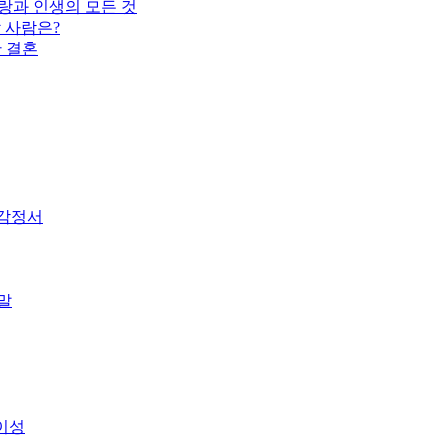
랑과 인생의 모든 것
 사람은?
한 결혼
 감정서
말
이성