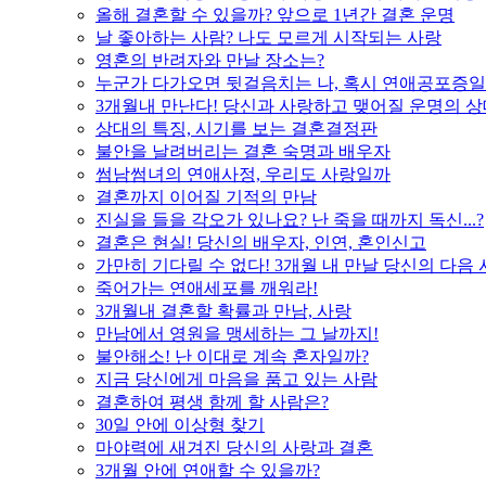
올해 결혼할 수 있을까? 앞으로 1년간 결혼 운명
날 좋아하는 사람? 나도 모르게 시작되는 사랑
영혼의 반려자와 만날 장소는?
누군가 다가오면 뒷걸음치는 나, 혹시 연애공포증일
3개월내 만난다! 당신과 사랑하고 맺어질 운명의 
상대의 특징, 시기를 보는 결혼결정판
불안을 날려버리는 결혼 숙명과 배우자
썸남썸녀의 연애사정, 우리도 사랑일까
결혼까지 이어질 기적의 만남
진실을 들을 각오가 있나요? 난 죽을 때까지 독신...?
결혼은 현실! 당신의 배우자, 인연, 혼인신고
가만히 기다릴 수 없다! 3개월 내 만날 당신의 다음
죽어가는 연애세포를 깨워라!
3개월내 결혼할 확률과 만남, 사랑
만남에서 영원을 맹세하는 그 날까지!
불안해소! 난 이대로 계속 혼자일까?
지금 당신에게 마음을 품고 있는 사람
결혼하여 평생 함께 할 사람은?
30일 안에 이상형 찾기
마야력에 새겨진 당신의 사랑과 결혼
3개월 안에 연애할 수 있을까?