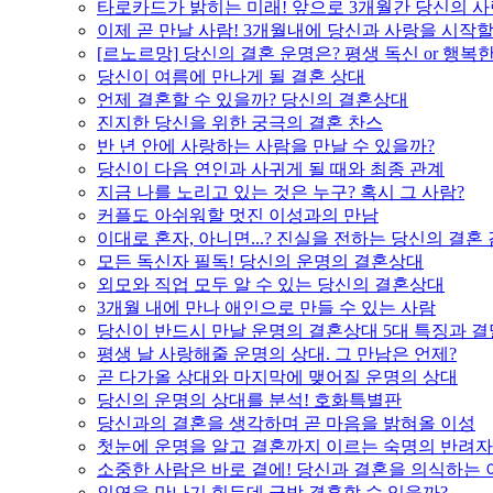
타로카드가 밝히는 미래! 앞으로 3개월간 당신의 사
이제 곧 만날 사람! 3개월내에 당신과 사랑을 시작할
[르노르망] 당신의 결혼 운명은? 평생 독신 or 행복
당신이 여름에 만나게 될 결혼 상대
언제 결혼할 수 있을까? 당신의 결혼상대
진지한 당신을 위한 궁극의 결혼 찬스
반 년 안에 사랑하는 사람을 만날 수 있을까?
당신이 다음 연인과 사귀게 될 때와 최종 관계
지금 나를 노리고 있는 것은 누구? 혹시 그 사람?
커플도 아쉬워할 멋진 이성과의 만남
이대로 혼자, 아니면...? 진실을 전하는 당신의 결혼
모든 독신자 필독! 당신의 운명의 결혼상대
외모와 직업 모두 알 수 있는 당신의 결혼상대
3개월 내에 만나 애인으로 만들 수 있는 사람
당신이 반드시 만날 운명의 결혼상대 5대 특징과 결
평생 날 사랑해줄 운명의 상대. 그 만남은 언제?
곧 다가올 상대와 마지막에 맺어질 운명의 상대
당신의 운명의 상대를 분석! 호화특별판
당신과의 결혼을 생각하며 곧 마음을 밝혀올 이성
첫눈에 운명을 알고 결혼까지 이르는 숙명의 반려자
소중한 사람은 바로 곁에! 당신과 결혼을 의식하는 
인연을 만나기 힘든데 금방 결혼할 수 있을까?