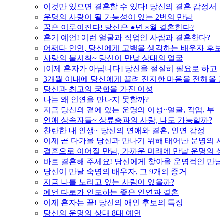
이것만 있으면 결혼할 수 있다! 당신의 결혼 감정서
운명의 사랑이 될 가능성이 있는 2번의 만남
꿈은 이루어진다! 당신은 ●년 ×월 결혼한다?
혼기 예언! 이런 얼굴과 직업인 사람과 결혼한다?
어쩌다 인연, 당신에게 고백을 생각하는 배우자 후
사랑의 불시착~ 당신이 만날 상대의 얼굴
[이제 혼자가 아닙니다] 당신을 절실히 필요로 하고
3개월 이내에 당신에게 끌려 진지한 마음을 전해올
당신과 최고의 궁합을 가진 이성
나는 왜 인연을 만나지 못할까?
지금 당신의 곁에 있는 운명의 이성~얼굴, 직업, 부
연애 상속자들~ 상류층과의 사랑, 나도 가능할까?
찬란한 내 인생~ 당신의 연애와 결혼, 인연 감정
이제 곧 다가올 당신과 만나기 위해 태어난 운명의 
결혼으로 이어질 만남, 가까운 미래에 만날 운명의 
바로 결혼해 주세요! 당신에게 찾아올 운명적인 만
당신이 만날 숙명의 배우자, 그 9개의 증거
지금 나를 노리고 있는 사람이 있을까?
예언 타로가 인도하는 좋은 인연과 결혼
이제 혼자는 끝! 당신의 애인 후보의 특징
당신의 운명의 상대 8대 예언