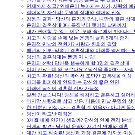
언제까지 싱글? 연애운이 높아지는 시기, 사랑의 예
절대적인 자신감! 운명의 상대와 절대적 진실
감동의 결과~ 당신의 혼기와 만남, 나만의 결혼 상
운명의 결혼상대 3대 특징부터 맺어질 날짜까지
내가 연애할 수 없는 이유. 모태 솔로에서 벗어나는
최고의 사랑을 손에 넣는 운명의 날과 5개의 증거
운명적 만남의 전환기? 사랑과 환희의 결말
백년의 신부~약속된 결혼상대와 미래를 맹세하는 
당신의 결혼상대는 분명 이 사람!
운명의 선택! 당신을 행복하게 할 3명의 결혼상대
이미 만났는데 왜 모르나요!? 당신을 좋아하는 사람
최고의 확률! 당신의 옆에서 조만간 고백해올 이성
파괴를 회피하게 인도하는 당신의 좋은 인연
미래에 당신이 결혼할 진짜 가능성
벌써 만났습니다! 당신을 생각하고 결혼하고 싶어하
마지막 사랑으로 삼고 싶은, 다음에 만날 운명의 상
한 번뿐인 인생, 나는 결혼할 수 있을까? 아니면 독신
당신이 타고난 애정운
3개월 내에 연인이 생길까? 당신의 연애 전격 분석!
연애의 발견~ 당신의 운명에 새겨진 연애와 결혼
대만 최고 적중률! 당신과 가장 결혼에 가까운 이성