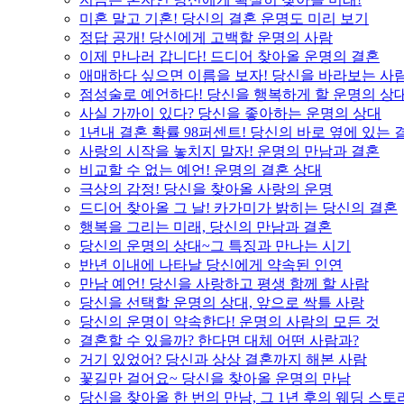
미혼 말고 기혼! 당신의 결혼 운명도 미리 보기
정답 공개! 당신에게 고백할 운명의 사람
이제 만나러 갑니다! 드디어 찾아올 운명의 결혼
애매하다 싶으면 이름을 보자! 당신을 바라보는 사
점성술로 예언하다! 당신을 행복하게 할 운명의 상
사실 가까이 있다? 당신을 좋아하는 운명의 상대
1년내 결혼 확률 98퍼센트! 당신의 바로 옆에 있는
사랑의 시작을 놓치지 말자! 운명의 만남과 결혼
비교할 수 없는 예언! 운명의 결혼 상대
극상의 감정! 당신을 찾아올 사랑의 운명
드디어 찾아올 그 날! 카가미가 밝히는 당신의 결혼
행복을 그리는 미래, 당신의 만남과 결혼
당신의 운명의 상대~그 특징과 만나는 시기
반년 이내에 나타날 당신에게 약속된 인연
만남 예언! 당신을 사랑하고 평생 함께 할 사람
당신을 선택할 운명의 상대, 앞으로 싹틀 사랑
당신의 운명이 약속한다! 운명의 사람의 모든 것
결혼할 수 있을까? 한다면 대체 어떤 사람과?
거기 있었어? 당신과 상상 결혼까지 해본 사람
꽃길만 걸어요~ 당신을 찾아올 운명의 만남
당신을 찾아올 한 번의 만남, 그 1년 후의 웨딩 스토