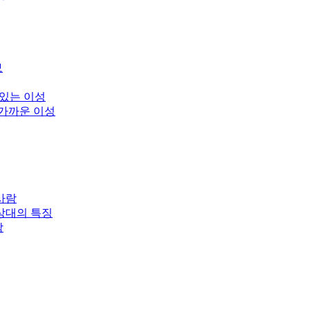
보
 있는 이성
 가까운 이성
사람
상대의 특징
남