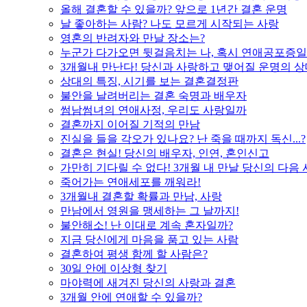
올해 결혼할 수 있을까? 앞으로 1년간 결혼 운명
날 좋아하는 사람? 나도 모르게 시작되는 사랑
영혼의 반려자와 만날 장소는?
누군가 다가오면 뒷걸음치는 나, 혹시 연애공포증일
3개월내 만난다! 당신과 사랑하고 맺어질 운명의 
상대의 특징, 시기를 보는 결혼결정판
불안을 날려버리는 결혼 숙명과 배우자
썸남썸녀의 연애사정, 우리도 사랑일까
결혼까지 이어질 기적의 만남
진실을 들을 각오가 있나요? 난 죽을 때까지 독신...?
결혼은 현실! 당신의 배우자, 인연, 혼인신고
가만히 기다릴 수 없다! 3개월 내 만날 당신의 다음
죽어가는 연애세포를 깨워라!
3개월내 결혼할 확률과 만남, 사랑
만남에서 영원을 맹세하는 그 날까지!
불안해소! 난 이대로 계속 혼자일까?
지금 당신에게 마음을 품고 있는 사람
결혼하여 평생 함께 할 사람은?
30일 안에 이상형 찾기
마야력에 새겨진 당신의 사랑과 결혼
3개월 안에 연애할 수 있을까?