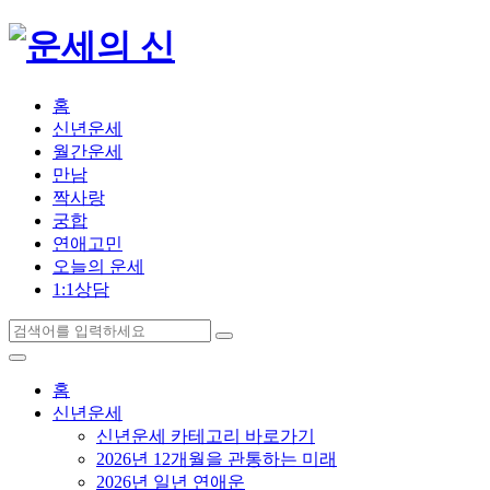
홈
신년운세
월간운세
만남
짝사랑
궁합
연애고민
오늘의 운세
1:1상담
홈
신년운세
신년운세 카테고리 바로가기
2026년 12개월을 관통하는 미래
2026년 일년 연애운