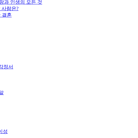
랑과 인생의 모든 것
 사람은?
한 결혼
 감정서
말
이성