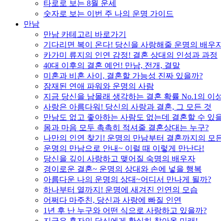
타로로 보는 8월 운세
숫자로 보는 이번 주 나의 운명 가이드
만남
만남 카테고리 바로가기
기다리면 복이 온다! 당신을 사랑해줄 운명의 배우
카가미 류지의 인연 감정! 결혼 상대의 인성과 과정
40대 이후의 결혼 예언! 만남, 전개, 결말
미혼과 비혼 사이, 결혼할 가능성 진짜 있을까?
잠재된 연애 파워와 운명의 사람
지금 당신을 남몰래 생각하는 결혼 확률 No.1의 이
사랑은 아름다워! 당신의 사랑과 결혼, 그 모든 것
만남도 없고 좋아하는 사람도 없는데 결혼할 수 있
몸과 마음 모두 촉촉히 적셔줄 결혼상대는 누구?
나만의 인연 찾기! 운명의 만남부터 결혼까지의 모든
운명의 만남으로 안내~ 이럴 때 이렇게 만난다!
당신을 깊이 사랑하고 맺어질 숙명의 배우자
경이로운 결혼~ 운명의 상대와 손에 넣을 행복
아름다운 나의 운명의 상대~어디서 만나게 될까?
하나부터 열까지! 운명에 새겨진 인연의 모습
어쩌다 마주친, 당신과 사랑에 빠질 인연
1년 후 난 누구와 어떤 식으로 사랑하고 있을까?
지금은 혼자인 당신에게 확실히 찾아올 미래!