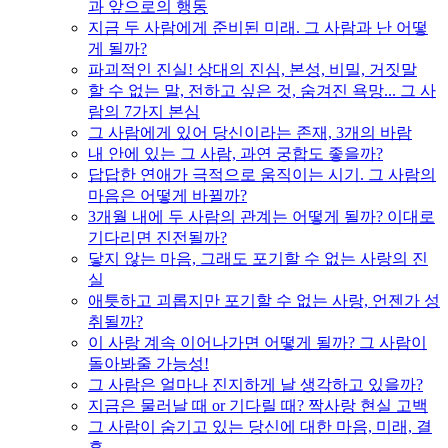
과 앞으로의 행동
지금 두 사람에게 준비된 미래. 그 사람과 난 어떻
게 될까?
파괴적인 진실! 상대의 진심, 본성, 비밀, 거짓말
할 수 없는 말, 전하고 싶은 것, 숨겨진 욕망... 그 사
람의 7가지 본심
그 사람에게 있어 당신이라는 존재, 3개의 바람
내 안에 있는 그 사람, 과연 궁합도 좋을까?
답답한 연애가 극적으로 움직이는 시기. 그 사람의
마음은 어떻게 바뀔까?
3개월 내에 두 사람의 관계는 어떻게 될까? 이대로
기다리면 진전될까?
닿지 않는 마음, 그래도 포기할 수 없는 사랑의 진
실
애틋하고 괴롭지만 포기할 수 없는 사랑, 언젠가 성
취될까?
이 사랑 계속 이어나가면 어떻게 될까? 그 사람이
돌아봐줄 가능성!
그 사람은 얼마나 진지하게 날 생각하고 있을까?
지금은 물러날 때 or 기다릴 때? 짝사랑 현실 고백
그 사람이 숨기고 있는 당신에 대한 마음, 미래, 결
혼