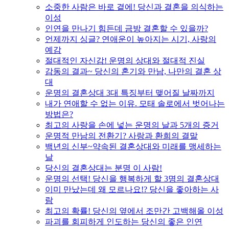
소중한 사람은 바로 곁에! 당신과 결혼을 의식하는
이성
인연을 만나기 힘든데 금방 결혼할 수 있을까?
언제까지 싱글? 연애운이 높아지는 시기, 사랑의
예감
절대적인 자신감! 운명의 상대와 절대적 진실
감동의 결과~ 당신의 혼기와 만남, 나만의 결혼 상
대
운명의 결혼상대 3대 특징부터 맺어질 날짜까지
내가 연애할 수 없는 이유. 모태 솔로에서 벗어나는
방법은?
최고의 사랑을 손에 넣는 운명의 날과 5개의 증거
운명적 만남의 전환기? 사랑과 환희의 결말
백년의 신부~약속된 결혼상대와 미래를 맹세하는
날
당신의 결혼상대는 분명 이 사람!
운명의 선택! 당신을 행복하게 할 3명의 결혼상대
이미 만났는데 왜 모르나요!? 당신을 좋아하는 사
람
최고의 확률! 당신의 옆에서 조만간 고백해올 이성
파괴를 회피하게 인도하는 당신의 좋은 인연