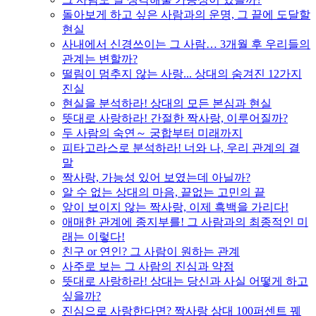
돌아보게 하고 싶은 사람과의 운명, 그 끝에 도달할
현실
사내에서 신경쓰이는 그 사람… 3개월 후 우리들의
관계는 변할까?
떨림이 멈추지 않는 사랑... 상대의 숨겨진 12가지
진실
현실을 분석하라! 상대의 모든 본심과 현실
뜻대로 사랑하라! 간절한 짝사랑, 이루어질까?
두 사람의 숙연～ 궁합부터 미래까지
피타고라스로 분석하라! 너와 나, 우리 관계의 결
말
짝사랑, 가능성 있어 보였는데 아닐까?
알 수 없는 상대의 마음, 끝없는 고민의 끝
앞이 보이지 않는 짝사랑, 이제 흑백을 가리다!
애매한 관계에 종지부를! 그 사람과의 최종적인 미
래는 이렇다!
친구 or 연인? 그 사람이 원하는 관계
사주로 보는 그 사람의 진심과 약점
뜻대로 사랑하라! 상대는 당신과 사실 어떻게 하고
싶을까?
진심으로 사랑한다면? 짝사랑 상대 100퍼센트 꿰