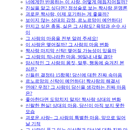
너에게만 반응하는 이 사랑, 어떻게 매듭지어질까?
진실을 알고 싶다면? 점성술로 보는 짝사랑 운명론
괴로운 짝사랑, 이제 포기하는 게 좋을까?
보이지 않는 상대의 감정, 르노르망이 예언하다!
만지고 싶은 충동, 실은 그 사람도? 욕망과 순수 사
이
그 사람의 마음을 전부 알려 주세요!
이 사랑은 맺어질까? 그 사람의 마음 변화
짝사랑 마지막 신탁! 맺어질 가능성이 있을까
그 사람의 적나라한 마음, 90일내 내릴 결단
암시적인 그 사람의 몸짓, 말투, 행동에 숨겨진 본
심은?
신들린 결정타 15항목! 당신에 대한 진짜 속마음
르노르망의 신탁이 예언하다! 짝사랑의 해결서
연애? 우정? 그 사람이 당신을 생각하는 진짜 마음
은?
좋아한다면 도망치지 말자! 짝사랑 상대의 변화
신랄한 현실! 상대의 마음, 당신이 아직 보지 못한
모습
괴로운 사랑~ 그 사람의 특별한 마음, 앞으로 일어
날 기적
그 사람이 품고 있는 이상형과 당신에 대한 진짜 마