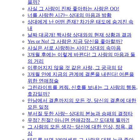
을까?
사실 그 사람이 진짜 좋아하는 사람은 OO!
너를 사랑한 시간~ 상대의 마음과 방황
상대에게 난 어떤 존재? 차가운 태도에 숨겨진 속
내
날짜 대공개! 짝사랑 상대와의 현재 상황과 결과
Yes or No! 그 사람은 지금 당신을 좋아할까?
사실은 서로 사랑하는 사이? 상대의 속마음
3개월 후에는 이렇게 바뀐다! 그 사람의 마음과 둘
의 거리
이루어지지 않을 것 같은 사랑, 그 궁극의 답
3개월 안에 지금의 관계에 결론을 내린다! 어른을
위한 연애점술
그린라이트를 켜줘. 신호를 보내는 그 사람의 행동,
호감일까?
만남에서 결혼까지의 모든 것. 당신의 결혼에 대한
모든 일정
부서질 듯한 사랑~ 상대의 본능과 승패의 결정타
우정? 친절? 아니면 연애감정...!? 도대체 뭘까?!
그 사람의 모든 생각~ 당신에 대한 인상, 정욕, 결
심
태도를 보면 100퍼센트 그 사람은 대체 누굴 좋아