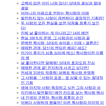
고백의 답은 이미 나와 있다? 상대의 결심과 절대
결말
어머니의 마음으로 전하는 짝사랑의 미래
발전하지 않는 사랑이 격변하다! 결정적인 기회란?
두 사람의 모든 현실을 보면 닥쳐올 최후가 보인
다!
진짜 날 좋아하는 게 아니라고? 14의 예언
현실 100％의 운명. 그 사람과의 사랑과 끝
완벽한 짝사랑, 상대의 속마음 × 미래 × 결론은?
애매한 관계, 당신의 엔딩은 해피? 새드?
카가미 류지가 심층 심리에 메스! 짝사랑이란 이름
의 병
날 좋아한다면 말해줘! 상대의 호감도와 진심
애매한 관계 끝! 진지하게 사귀고 싶다면?
전세계 TOP의 적중력! 퍼펙트 짝사랑 운명학
그 사람을 「사랑의 포로」로 삼을 수 있는 절대적
인 기회
생애 마지막 사랑! 독점하고 싶은 그의 사랑과 성
지인에서 발전할까? 예언 카드로 보는 짝사랑 백서
내 인생의 구원자, 짝사랑 최후의 순간
어쩌다 사랑하게 됐을까? 아픈 짝사랑의 마지막 이