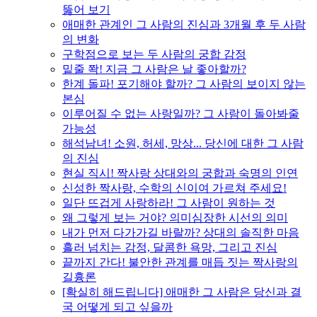
뚫어 보기
애매한 관계인 그 사람의 진심과 3개월 후 두 사람
의 변화
구학점으로 보는 두 사람의 궁합 감정
밑줄 쫙! 지금 그 사람은 날 좋아할까?
한계 돌파! 포기해야 할까? 그 사람의 보이지 않는
본심
이루어질 수 없는 사랑일까? 그 사람이 돌아봐줄
가능성
해석남녀! 소원, 허세, 망상... 당신에 대한 그 사람
의 진심
현실 직시! 짝사랑 상대와의 궁합과 숙명의 인연
신성한 짝사랑, 수학의 신이여 가르쳐 주세요!
일단 뜨겁게 사랑하라! 그 사람이 원하는 것
왜 그렇게 보는 거야? 의미심장한 시선의 의미
내가 먼저 다가가길 바랄까? 상대의 솔직한 마음
흘러 넘치는 감정, 달콤한 욕망, 그리고 진심
끝까지 간다! 불안한 관계를 매듭 짓는 짝사랑의
길흉론
[확실히 해드립니다] 애매한 그 사람은 당신과 결
국 어떻게 되고 싶을까