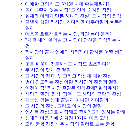
애매한 그의 태도, 3개월 내에 확실해질까?
돌아봐주지 않는 사람! 그 안에 숨겨진 감정
현재와 미래가 만든 하나의 진실! 그 사람의 진심
끝낼까 했던 짝사랑, 기다리면 이루어질까 or 무리
일까
마음을 흐트러트리는 사랑, 과연 봄이 올까?
3개월 내에 일어날 그 사람이 당신을 의식하는 사
건
짝사랑의 끝 or 연애의 시작?! 이 관계를 어쩔 생각
일까
꽃을 피울까 꺾을까~ 그 사람도 초조하다?!
두 사람이 맞게 될 결말
그 사람의 겉과 속, 그리고 당신에 대한 진심
별이 인도하는 진심어린 짝사랑의 진전과 결말
이것이 답! 짝사랑 결말은 연애관계? 현상유지?
사랑의 밀당, 집착, 정욕... 그 사람의 금단의 진심
가능성 없는 상대 끝낼까 아니면 기다릴까
그 사람의 진심, 그리고 이 사랑의 결말
연하를 진심으로 사랑해도 될까? 그가 원하는 관계
상대의 마음속에 숨겨진 10가지 마음 고백
오라 궁합 감정 ~ 두 사람의 컬러로 보는 궁합