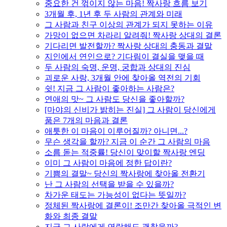
중요한 건 꺾이지 않는 마음! 짝사랑 흐름 보기
3개월 후, 1년 후 두 사람의 관계와 미래
그 사람과 친구 이상의 관계가 되지 못하는 이유
가망이 없으면 차라리 알려줘! 짝사랑 상대의 결론
기다리면 발전할까? 짝사랑 상대의 충동과 결말
지인에서 연인으로? 기다림이 결실을 맺을 때
두 사람의 숙명, 운명, 궁합과 상대의 진심
괴로운 사랑, 3개월 안에 찾아올 역전의 기회
쉿! 지금 그 사람이 좋아하는 사람은?
연애의 맛~ 그 사람도 당신을 좋아할까?
[마야의 신비가 밝히는 진실] 그 사람이 당신에게
품은 7개의 마음과 결론
애틋한 이 마음이 이루어질까? 아니면...?
무슨 생각을 할까? 지금 이 순간 그 사람의 마음
소름 돋는 적중률! 당신이 맞이할 짝사랑 엔딩
이미 그 사람이 마음에 정한 답이란?
기쁨의 결말~ 당신의 짝사랑에 찾아올 전환기
난 그 사람의 선택을 받을 수 있을까?
차가운 태도는 가능성이 없다는 뜻일까?
정체된 짝사랑에 결론이! 조만간 찾아올 극적인 변
화와 최종 결말
지금 그 사람에게 연락해도 괜찮을까?