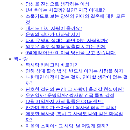
당신을 진심으로 생각하는 이성
1년 후에는 사귈까? 실연? 지금 이대로?
소울카드로 보는 당신의 연애와 결혼에 대한 모든
것
내게도 다시 사랑이 올까요?
운명의 상대가 나타날 시기
나의 운명의 상대는 과연 어떤 사람일까?
외로운 솔로 생활을 탈출할 시기는 언제
0월에 태어난 00, 지금 당신을 보고 있습니다.
짝사랑
짝사랑 카테고리 바로가기
연하 상대 필승 법칙! 반드시 이기는 사랑을 하자
나한테만 애정이 없는 걸까, 연애할 생각이 없는 걸
까?
단호한 결단의 순간! 그 사람이 흘러갈 현실이란?
우연일까? 운명일까? 짝사랑 긴급 특별 감정
12월 31일까지 사귈 확률은 OO퍼센트!
카가미 류지가 쏘아올린 짝사랑 퍼펙트 감정!
애틋한 짝사랑, 혹시 그 사람도 나와 같은 마음일
까?
마음의 스파이~ 그 사람, 날 어떻게 할까?