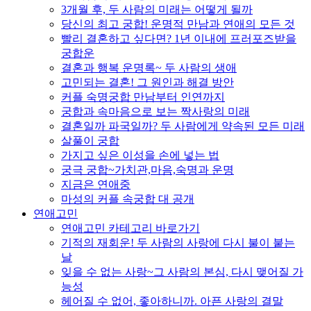
3개월 후, 두 사람의 미래는 어떻게 될까
당신의 최고 궁합! 운명적 만남과 연애의 모든 것
빨리 결혼하고 싶다면? 1년 이내에 프러포즈받을
궁합운
결혼과 행복 운명록~ 두 사람의 생애
고민되는 결혼! 그 원인과 해결 방안
커플 숙명궁합 만남부터 인연까지
궁합과 속마음으로 보는 짝사랑의 미래
결혼일까 파국일까? 두 사람에게 약속된 모든 미래
살풀이 궁합
가지고 싶은 이성을 손에 넣는 법
궁극 궁합~가치관,마음,숙명과 운명
지금은 연애중
마성의 커플 속궁합 대 공개
연애고민
연애고민 카테고리 바로가기
기적의 재회운! 두 사람의 사랑에 다시 불이 붙는
날
잊을 수 없는 사랑~그 사람의 본심, 다시 맺어질 가
능성
헤어질 수 없어, 좋아하니까. 아픈 사랑의 결말