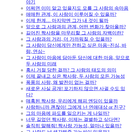
야기
어쩌면 이미 알고 있을지도 모를 그 사람의 속마음
애매한 관계, 이 사랑이 이루어질 수 있을까?
이제 한계… 마지막엔 그가 내 것이 될까
앞으로 그 사람과의 관계, 어떤 변화가 찾아올까?
길어진 짝사랑을 마무리할 그 사람의 자백이란?
그 사람과의 거리, 더 가까워질 수 있을까?
그 사람이 당신에게만 전하고 싶은 마음~진심, 바
람, 연심~
그 사람이 마음에 담아둔 당신에 대한 마음, 앞으로
두 사람의 미래
혹시 거절 당한 걸까? 그 사람의 태도의 의미
이제 끝내고 싶은 짝사랑, 두 사람의 모든 가능성
폭풍의 사랑, 왜 발전이 없는 걸까?
새로운 사실 공개! 포기하지 않으면 사귈 수도 있
다?
매혹된 짝사랑, 우리에게 해피 엔딩이 있을까
사랑하니까 괜찮아! 그에게 난 연애대상 or 친구?
그의 마음에 파도를 일으키는 게 나일까?
너무 길었던 짝사랑, 이제는 결별하고 싶다면?
솔직히 말해줘! 짝사랑 가능성, 얼마나 있을까?
그 사람도 날 생각해줄 가능성이 있을까?