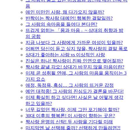
음
애인 미만인 사람, 왜 다가오지 않을까?
반짝이는 짝사랑 대예언! 행복한 결말일까?
그 사람의 속마음을 들여다 본다면?
뜨겁게 얽히는 「몸과 마음」~ 상대의 취향과 밤
의 궁합
지금 나보다 그 사람에게 가까운 여성이 있을까?
어쩌면 당신이 듣고 싶지 않을, 짝사랑의 결말 폭로
상대가 좋아하는 사람 vs 이상적인 사랑
진실은 하나! 짝사랑이 진짜 인연으로 맺어질까?
짝사랑 끝낼 각오! 상대가 바꾸지 않을 마음이란?
이제 곧 성취될 연애, 그 사람의 마음을 움직이는 3
가지 요소
애정, 독점욕, 흑심… 그 사람의 뜨거운 감정
예언 대적중! 그 사람의 진심도가 결론을 바꾼다!
이제 확실히 하고 싶다면! 사실은 날 어떻게 생각
하고 있을까?
너무 길었던 짝사랑, 이제 그만 포기해야 할까?
30대 이후의 행복론! 이 사랑이 향하는 곳은?
짝사랑 운명의 신탁! 두 사람을 기다릴 미래
마지막엔 날 선택해 줄까? 선택하게 만들려면?!