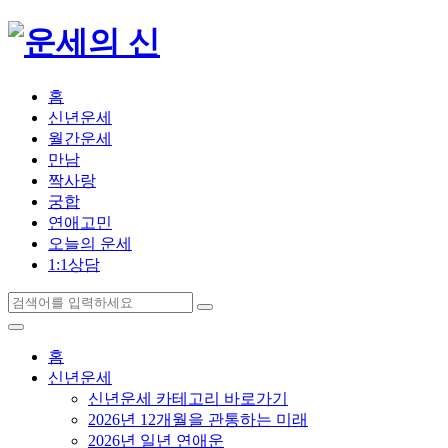
홈
신년운세
월간운세
만남
짝사랑
궁합
연애고민
오늘의 운세
1:1상담
홈
신년운세
신년운세 카테고리 바로가기
2026년 12개월을 관통하는 미래
2026년 일년 연애운