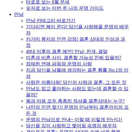
타로로 보는 8월 운세
숫자로 보는 이번 주 나의 운명 가이드
만남
만남 카테고리 바로가기
기다리면 복이 온다! 당신을 사랑해줄 운명의 배우
자
카가미 류지의 인연 감정! 결혼 상대의 인성과 과
정
40대 이후의 결혼 예언! 만남, 전개, 결말
미혼과 비혼 사이, 결혼할 가능성 진짜 있을까?
잠재된 연애 파워와 운명의 사람
지금 당신을 남몰래 생각하는 결혼 확률 No.1의 이
성
사랑은 아름다워! 당신의 사랑과 결혼, 그 모든 것
만남도 없고 좋아하는 사람도 없는데 결혼할 수 있
을까?
몸과 마음 모두 촉촉히 적셔줄 결혼상대는 누구?
나만의 인연 찾기! 운명의 만남부터 결혼까지의 모
든 것
운명의 만남으로 안내~ 이럴 때 이렇게 만난다!
당신을 깊이 사랑하고 맺어질 숙명의 배우자
경이로운 결혼~ 운명의 상대와 손에 넣을 행복