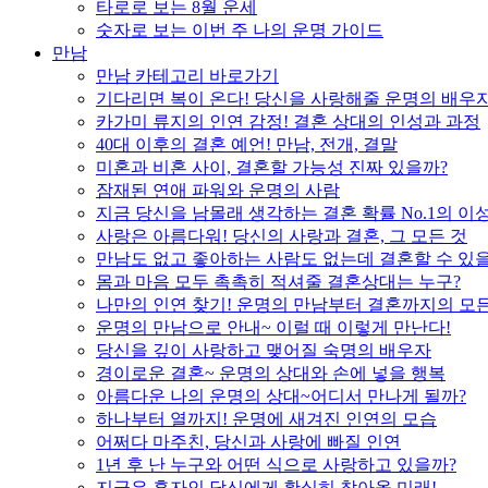
타로로 보는 8월 운세
숫자로 보는 이번 주 나의 운명 가이드
만남
만남 카테고리 바로가기
기다리면 복이 온다! 당신을 사랑해줄 운명의 배우
카가미 류지의 인연 감정! 결혼 상대의 인성과 과정
40대 이후의 결혼 예언! 만남, 전개, 결말
미혼과 비혼 사이, 결혼할 가능성 진짜 있을까?
잠재된 연애 파워와 운명의 사람
지금 당신을 남몰래 생각하는 결혼 확률 No.1의 이
사랑은 아름다워! 당신의 사랑과 결혼, 그 모든 것
만남도 없고 좋아하는 사람도 없는데 결혼할 수 있
몸과 마음 모두 촉촉히 적셔줄 결혼상대는 누구?
나만의 인연 찾기! 운명의 만남부터 결혼까지의 모든
운명의 만남으로 안내~ 이럴 때 이렇게 만난다!
당신을 깊이 사랑하고 맺어질 숙명의 배우자
경이로운 결혼~ 운명의 상대와 손에 넣을 행복
아름다운 나의 운명의 상대~어디서 만나게 될까?
하나부터 열까지! 운명에 새겨진 인연의 모습
어쩌다 마주친, 당신과 사랑에 빠질 인연
1년 후 난 누구와 어떤 식으로 사랑하고 있을까?
지금은 혼자인 당신에게 확실히 찾아올 미래!