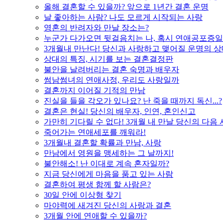
올해 결혼할 수 있을까? 앞으로 1년간 결혼 운명
날 좋아하는 사람? 나도 모르게 시작되는 사랑
영혼의 반려자와 만날 장소는?
누군가 다가오면 뒷걸음치는 나, 혹시 연애공포증일
3개월내 만난다! 당신과 사랑하고 맺어질 운명의 
상대의 특징, 시기를 보는 결혼결정판
불안을 날려버리는 결혼 숙명과 배우자
썸남썸녀의 연애사정, 우리도 사랑일까
결혼까지 이어질 기적의 만남
진실을 들을 각오가 있나요? 난 죽을 때까지 독신...?
결혼은 현실! 당신의 배우자, 인연, 혼인신고
가만히 기다릴 수 없다! 3개월 내 만날 당신의 다음
죽어가는 연애세포를 깨워라!
3개월내 결혼할 확률과 만남, 사랑
만남에서 영원을 맹세하는 그 날까지!
불안해소! 난 이대로 계속 혼자일까?
지금 당신에게 마음을 품고 있는 사람
결혼하여 평생 함께 할 사람은?
30일 안에 이상형 찾기
마야력에 새겨진 당신의 사랑과 결혼
3개월 안에 연애할 수 있을까?