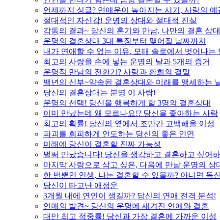
언제까지 싱글? 연애운이 높아지는 시기, 사랑의 예
절대적인 자신감! 운명의 상대와 절대적 진실
감동의 결과~ 당신의 혼기와 만남, 나만의 결혼 상
운명의 결혼상대 3대 특징부터 맺어질 날짜까지
내가 연애할 수 없는 이유. 모태 솔로에서 벗어나는
최고의 사랑을 손에 넣는 운명의 날과 5개의 증거
운명적 만남의 전환기? 사랑과 환희의 결말
백년의 신부~약속된 결혼상대와 미래를 맹세하는 
당신의 결혼상대는 분명 이 사람!
운명의 선택! 당신을 행복하게 할 3명의 결혼상대
이미 만났는데 왜 모르나요!? 당신을 좋아하는 사람
최고의 확률! 당신의 옆에서 조만간 고백해올 이성
파괴를 회피하게 인도하는 당신의 좋은 인연
미래에 당신이 결혼할 진짜 가능성
벌써 만났습니다! 당신을 생각하고 결혼하고 싶어하
마지막 사랑으로 삼고 싶은, 다음에 만날 운명의 상
한 번뿐인 인생, 나는 결혼할 수 있을까? 아니면 독신
당신이 타고난 애정운
3개월 내에 연인이 생길까? 당신의 연애 전격 분석!
연애의 발견~ 당신의 운명에 새겨진 연애와 결혼
대만 최고 적중률! 당신과 가장 결혼에 가까운 이성