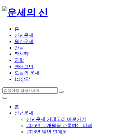
홈
신년운세
월간운세
만남
짝사랑
궁합
연애고민
오늘의 운세
1:1상담
홈
신년운세
신년운세 카테고리 바로가기
2026년 12개월을 관통하는 미래
2026년 일년 연애운