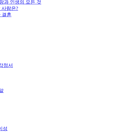
랑과 인생의 모든 것
 사람은?
한 결혼
 감정서
말
이성