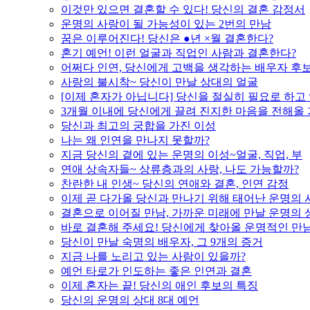
이것만 있으면 결혼할 수 있다! 당신의 결혼 감정서
운명의 사랑이 될 가능성이 있는 2번의 만남
꿈은 이루어진다! 당신은 ●년 ×월 결혼한다?
혼기 예언! 이런 얼굴과 직업인 사람과 결혼한다?
어쩌다 인연, 당신에게 고백을 생각하는 배우자 후
사랑의 불시착~ 당신이 만날 상대의 얼굴
[이제 혼자가 아닙니다] 당신을 절실히 필요로 하고
3개월 이내에 당신에게 끌려 진지한 마음을 전해올
당신과 최고의 궁합을 가진 이성
나는 왜 인연을 만나지 못할까?
지금 당신의 곁에 있는 운명의 이성~얼굴, 직업, 부
연애 상속자들~ 상류층과의 사랑, 나도 가능할까?
찬란한 내 인생~ 당신의 연애와 결혼, 인연 감정
이제 곧 다가올 당신과 만나기 위해 태어난 운명의 
결혼으로 이어질 만남, 가까운 미래에 만날 운명의 
바로 결혼해 주세요! 당신에게 찾아올 운명적인 만
당신이 만날 숙명의 배우자, 그 9개의 증거
지금 나를 노리고 있는 사람이 있을까?
예언 타로가 인도하는 좋은 인연과 결혼
이제 혼자는 끝! 당신의 애인 후보의 특징
당신의 운명의 상대 8대 예언