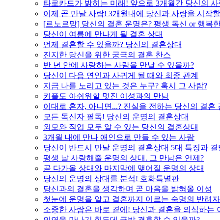
타로카드가 밝히는 미래! 앞으로 3개월간 당신의 사
이제 곧 만날 사람! 3개월내에 당신과 사랑을 시작할
[르노르망] 당신의 결혼 운명은? 평생 독신 or 행복
당신이 여름에 만나게 될 결혼 상대
언제 결혼할 수 있을까? 당신의 결혼상대
진지한 당신을 위한 궁극의 결혼 찬스
반 년 안에 사랑하는 사람을 만날 수 있을까?
당신이 다음 연인과 사귀게 될 때와 최종 관계
지금 나를 노리고 있는 것은 누구? 혹시 그 사람?
커플도 아쉬워할 멋진 이성과의 만남
이대로 혼자, 아니면...? 진실을 전하는 당신의 결혼
모든 독신자 필독! 당신의 운명의 결혼상대
외모와 직업 모두 알 수 있는 당신의 결혼상대
3개월 내에 만나 애인으로 만들 수 있는 사람
당신이 반드시 만날 운명의 결혼상대 5대 특징과 결
평생 날 사랑해줄 운명의 상대. 그 만남은 언제?
곧 다가올 상대와 마지막에 맺어질 운명의 상대
당신의 운명의 상대를 분석! 호화특별판
당신과의 결혼을 생각하며 곧 마음을 밝혀올 이성
첫눈에 운명을 알고 결혼까지 이르는 숙명의 반려자
소중한 사람은 바로 곁에! 당신과 결혼을 의식하는 
인연을 만나기 힘든데 금방 결혼할 수 있을까?