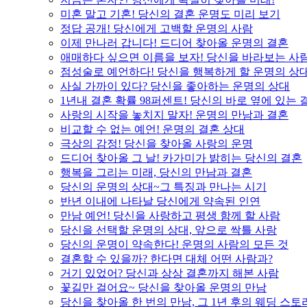
미혼 말고 기혼! 당신의 결혼 운명도 미리 보기
정답 공개! 당신에게 고백할 운명의 사람
이제 만나러 갑니다! 드디어 찾아올 운명의 결혼
애매하다 싶으면 이름을 보자! 당신을 바라보는 사
점성술로 예언하다! 당신을 행복하게 할 운명의 상
사실 가까이 있다? 당신을 좋아하는 운명의 상대
1년내 결혼 확률 98퍼센트! 당신의 바로 옆에 있는
사랑의 시작을 놓치지 말자! 운명의 만남과 결혼
비교할 수 없는 예언! 운명의 결혼 상대
극상의 감정! 당신을 찾아올 사랑의 운명
드디어 찾아올 그 날! 카가미가 밝히는 당신의 결혼
행복을 그리는 미래, 당신의 만남과 결혼
당신의 운명의 상대~그 특징과 만나는 시기
반년 이내에 나타날 당신에게 약속된 인연
만남 예언! 당신을 사랑하고 평생 함께 할 사람
당신을 선택할 운명의 상대, 앞으로 싹틀 사랑
당신의 운명이 약속한다! 운명의 사람의 모든 것
결혼할 수 있을까? 한다면 대체 어떤 사람과?
거기 있었어? 당신과 상상 결혼까지 해본 사람
꽃길만 걸어요~ 당신을 찾아올 운명의 만남
당신을 찾아올 한 번의 만남, 그 1년 후의 웨딩 스토