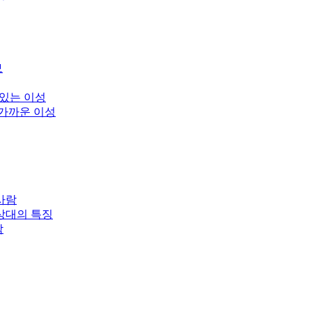
보
 있는 이성
 가까운 이성
사람
상대의 특징
남