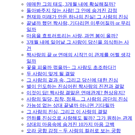
애매한 그의 태도, 3개월 내에 확실해질까?
돌아봐주지 않는 사람! 그 안에 숨겨진 감정
현재와 미래가 만든 하나의 진실! 그 사람의 진심
끝낼까 했던 짝사랑, 기다리면 이루어질까 or 무리
일까
마음을 흐트러트리는 사랑, 과연 봄이 올까?
3개월 내에 일어날 그 사람이 당신을 의식하는 사
건
짝사랑의 끝 or 연애의 시작?! 이 관계를 어쩔 생각
일까
꽃을 피울까 꺾을까~ 그 사람도 초조하다?!
두 사람이 맞게 될 결말
그 사람의 겉과 속, 그리고 당신에 대한 진심
별이 인도하는 진심어린 짝사랑의 진전과 결말
이것이 답! 짝사랑 결말은 연애관계? 현상유지?
사랑의 밀당, 집착, 정욕... 그 사람의 금단의 진심
가능성 없는 상대 끝낼까 아니면 기다릴까
그 사람의 진심, 그리고 이 사랑의 결말
연하를 진심으로 사랑해도 될까? 그가 원하는 관계
상대의 마음속에 숨겨진 10가지 마음 고백
오라 궁합 감정 ~ 두 사람의 컬러로 보는 궁합