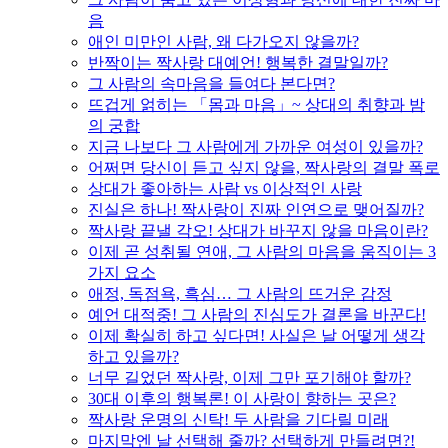
음
애인 미만인 사람, 왜 다가오지 않을까?
반짝이는 짝사랑 대예언! 행복한 결말일까?
그 사람의 속마음을 들여다 본다면?
뜨겁게 얽히는 「몸과 마음」~ 상대의 취향과 밤
의 궁합
지금 나보다 그 사람에게 가까운 여성이 있을까?
어쩌면 당신이 듣고 싶지 않을, 짝사랑의 결말 폭로
상대가 좋아하는 사람 vs 이상적인 사랑
진실은 하나! 짝사랑이 진짜 인연으로 맺어질까?
짝사랑 끝낼 각오! 상대가 바꾸지 않을 마음이란?
이제 곧 성취될 연애, 그 사람의 마음을 움직이는 3
가지 요소
애정, 독점욕, 흑심… 그 사람의 뜨거운 감정
예언 대적중! 그 사람의 진심도가 결론을 바꾼다!
이제 확실히 하고 싶다면! 사실은 날 어떻게 생각
하고 있을까?
너무 길었던 짝사랑, 이제 그만 포기해야 할까?
30대 이후의 행복론! 이 사랑이 향하는 곳은?
짝사랑 운명의 신탁! 두 사람을 기다릴 미래
마지막엔 날 선택해 줄까? 선택하게 만들려면?!