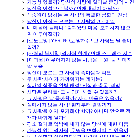
가능성 있을까? 당신의 사랑에 일어날 운명적 사건
당신을 이성으로 볼까? 연애대상이 아닐까?
삼중원이 밝히는 두 사람의 특별한 궁합과 진심
당신이 아직도 모르는 그 사람의 7대 비밀
내 마음이 들리니? 숨겨왔던 마음, 포기하지 않으
면 이루어질까?
[르노르망] YES, NO로 말해줘! 그 사람도 날 좋아
할까?
[사랑의 불시착] 짝사랑 한계? 연애 스트레스 지수
[파괴운] 이루어지지 않는 사랑을 구원! 둘의 마지
막 모습
당신이 모르는 그 사람의 속마음과 각오
두 사람 사이가 가까워지는 계기는?
상대의 심중을 완벽 해석! 진심과 충동, 결말
사랑은 뷰티풀~그 사람과 사귈 수 있을까?
그 사람은 날 좋아할까? 사귈 마음은 있을까?
실패하지 않는 사랑! 현재부터 결말까지
그 사람을 이제 포기해야 할까? 아니면 앞으로 전
개가 바뀌게 될까?
평소 절대로 입밖에 내지 않는 당신에 대한 마음
가능성 없는 짝사랑, 운명을 변화시킬 수 있을까
날 좋아할까 싫어할까? 그 사람의 꾸밈 없는 본심