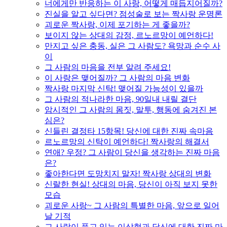
너에게만 반응하는 이 사랑, 어떻게 매듭지어질까?
진실을 알고 싶다면? 점성술로 보는 짝사랑 운명론
괴로운 짝사랑, 이제 포기하는 게 좋을까?
보이지 않는 상대의 감정, 르노르망이 예언하다!
만지고 싶은 충동, 실은 그 사람도? 욕망과 순수 사
이
그 사람의 마음을 전부 알려 주세요!
이 사랑은 맺어질까? 그 사람의 마음 변화
짝사랑 마지막 신탁! 맺어질 가능성이 있을까
그 사람의 적나라한 마음, 90일내 내릴 결단
암시적인 그 사람의 몸짓, 말투, 행동에 숨겨진 본
심은?
신들린 결정타 15항목! 당신에 대한 진짜 속마음
르노르망의 신탁이 예언하다! 짝사랑의 해결서
연애? 우정? 그 사람이 당신을 생각하는 진짜 마음
은?
좋아한다면 도망치지 말자! 짝사랑 상대의 변화
신랄한 현실! 상대의 마음, 당신이 아직 보지 못한
모습
괴로운 사랑~ 그 사람의 특별한 마음, 앞으로 일어
날 기적
그 사람이 품고 있는 이상형과 당신에 대한 진짜 마