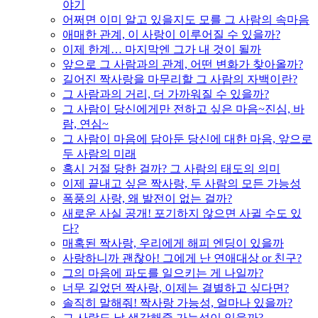
야기
어쩌면 이미 알고 있을지도 모를 그 사람의 속마음
애매한 관계, 이 사랑이 이루어질 수 있을까?
이제 한계… 마지막엔 그가 내 것이 될까
앞으로 그 사람과의 관계, 어떤 변화가 찾아올까?
길어진 짝사랑을 마무리할 그 사람의 자백이란?
그 사람과의 거리, 더 가까워질 수 있을까?
그 사람이 당신에게만 전하고 싶은 마음~진심, 바
람, 연심~
그 사람이 마음에 담아둔 당신에 대한 마음, 앞으로
두 사람의 미래
혹시 거절 당한 걸까? 그 사람의 태도의 의미
이제 끝내고 싶은 짝사랑, 두 사람의 모든 가능성
폭풍의 사랑, 왜 발전이 없는 걸까?
새로운 사실 공개! 포기하지 않으면 사귈 수도 있
다?
매혹된 짝사랑, 우리에게 해피 엔딩이 있을까
사랑하니까 괜찮아! 그에게 난 연애대상 or 친구?
그의 마음에 파도를 일으키는 게 나일까?
너무 길었던 짝사랑, 이제는 결별하고 싶다면?
솔직히 말해줘! 짝사랑 가능성, 얼마나 있을까?
그 사람도 날 생각해줄 가능성이 있을까?