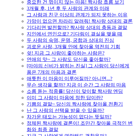
중요한 건 꺾이지 않는 마음! 짝사랑 흐름 보기
3개월 후, 1년 후 두 사람의 관계와 미래
그 사람과 친구 이상의 관계가 되지 못하는 이유
가망이 없으면 차라리 알려줘! 짝사랑 상대의 결론
기다리면 발전할까? 짝사랑 상대의 충동과 결말
지인에서 연인으로? 기다림이 결실을 맺을 때
두 사람의 숙명, 운명, 궁합과 상대의 진심
괴로운 사랑, 3개월 안에 찾아올 역전의 기회
쉿! 지금 그 사람이 좋아하는 사람은?
연애의 맛~ 그 사람도 당신을 좋아할까?
[마야의 신비가 밝히는 진실] 그 사람이 당신에게
품은 7개의 마음과 결론
애틋한 이 마음이 이루어질까? 아니면...?
무슨 생각을 할까? 지금 이 순간 그 사람의 마음
소름 돋는 적중률! 당신이 맞이할 짝사랑 엔딩
이미 그 사람이 마음에 정한 답이란?
기쁨의 결말~ 당신의 짝사랑에 찾아올 전환기
난 그 사람의 선택을 받을 수 있을까?
차가운 태도는 가능성이 없다는 뜻일까?
정체된 짝사랑에 결론이! 조만간 찾아올 극적인 변
화와 최종 결말
지금 그 사람에게 연락해도 괜찮을까?