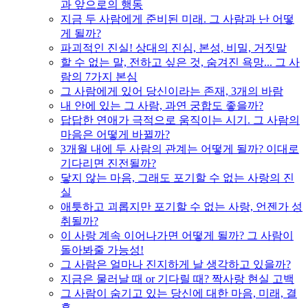
과 앞으로의 행동
지금 두 사람에게 준비된 미래. 그 사람과 난 어떻
게 될까?
파괴적인 진실! 상대의 진심, 본성, 비밀, 거짓말
할 수 없는 말, 전하고 싶은 것, 숨겨진 욕망... 그 사
람의 7가지 본심
그 사람에게 있어 당신이라는 존재, 3개의 바람
내 안에 있는 그 사람, 과연 궁합도 좋을까?
답답한 연애가 극적으로 움직이는 시기. 그 사람의
마음은 어떻게 바뀔까?
3개월 내에 두 사람의 관계는 어떻게 될까? 이대로
기다리면 진전될까?
닿지 않는 마음, 그래도 포기할 수 없는 사랑의 진
실
애틋하고 괴롭지만 포기할 수 없는 사랑, 언젠가 성
취될까?
이 사랑 계속 이어나가면 어떻게 될까? 그 사람이
돌아봐줄 가능성!
그 사람은 얼마나 진지하게 날 생각하고 있을까?
지금은 물러날 때 or 기다릴 때? 짝사랑 현실 고백
그 사람이 숨기고 있는 당신에 대한 마음, 미래, 결
혼