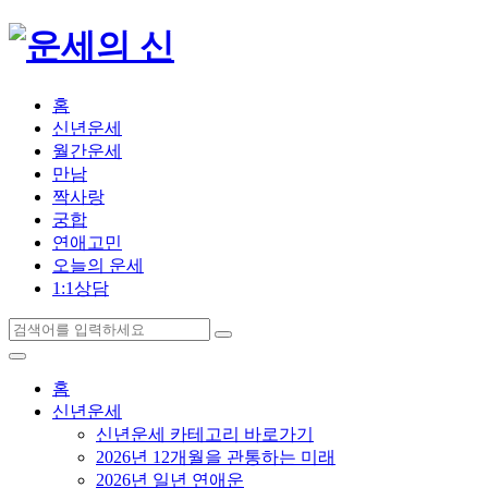
홈
신년운세
월간운세
만남
짝사랑
궁합
연애고민
오늘의 운세
1:1상담
홈
신년운세
신년운세 카테고리 바로가기
2026년 12개월을 관통하는 미래
2026년 일년 연애운