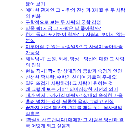
뚫어 보기
애매한 관계인 그 사람의 진심과 3개월 후 두 사람
의 변화
구학점으로 보는 두 사람의 궁합 감정
밑줄 쫙! 지금 그 사람은 날 좋아할까?
한계 돌파! 포기해야 할까? 그 사람의 보이지 않는
본심
이루어질 수 없는 사랑일까? 그 사람이 돌아봐줄
가능성
해석남녀! 소원, 허세, 망상... 당신에 대한 그 사람
의 진심
현실 직시! 짝사랑 상대와의 궁합과 숙명의 인연
신성한 짝사랑, 수학의 신이여 가르쳐 주세요!
일단 뜨겁게 사랑하라! 그 사람이 원하는 것
왜 그렇게 보는 거야? 의미심장한 시선의 의미
내가 먼저 다가가길 바랄까? 상대의 솔직한 마음
흘러 넘치는 감정, 달콤한 욕망, 그리고 진심
끝까지 간다! 불안한 관계를 매듭 짓는 짝사랑의
길흉론
[확실히 해드립니다] 애매한 그 사람은 당신과 결
국 어떻게 되고 싶을까