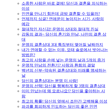
소중한 사람은 바로 곁에! 당신과 결혼을 의식하는
이성
인연을 만나기 힘든데 금방 결혼할 수 있을까?
언제까지 싱글? 연애운이 높아지는 시기, 사랑의
예감
절대적인 자신감! 운명의 상대와 절대적 진실
감동의 결과~ 당신의 혼기와 만남, 나만의 결혼 상
대
운명의 결혼상대 3대 특징부터 맺어질 날짜까지
내가 연애할 수 없는 이유. 모태 솔로에서 벗어나는
방법은?
최고의 사랑을 손에 넣는 운명의 날과 5개의 증거
운명적 만남의 전환기? 사랑과 환희의 결말
백년의 신부~약속된 결혼상대와 미래를 맹세하는
날
당신의 결혼상대는 분명 이 사람!
운명의 선택! 당신을 행복하게 할 3명의 결혼상대
이미 만났는데 왜 모르나요!? 당신을 좋아하는 사
람
최고의 확률! 당신의 옆에서 조만간 고백해올 이성
파괴를 회피하게 인도하는 당신의 좋은 인연