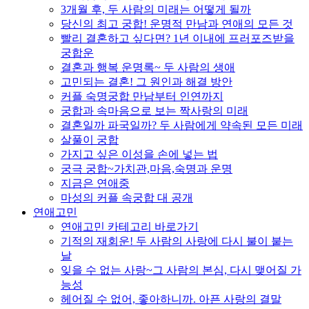
3개월 후, 두 사람의 미래는 어떻게 될까
당신의 최고 궁합! 운명적 만남과 연애의 모든 것
빨리 결혼하고 싶다면? 1년 이내에 프러포즈받을
궁합운
결혼과 행복 운명록~ 두 사람의 생애
고민되는 결혼! 그 원인과 해결 방안
커플 숙명궁합 만남부터 인연까지
궁합과 속마음으로 보는 짝사랑의 미래
결혼일까 파국일까? 두 사람에게 약속된 모든 미래
살풀이 궁합
가지고 싶은 이성을 손에 넣는 법
궁극 궁합~가치관,마음,숙명과 운명
지금은 연애중
마성의 커플 속궁합 대 공개
연애고민
연애고민 카테고리 바로가기
기적의 재회운! 두 사람의 사랑에 다시 불이 붙는
날
잊을 수 없는 사랑~그 사람의 본심, 다시 맺어질 가
능성
헤어질 수 없어, 좋아하니까. 아픈 사랑의 결말