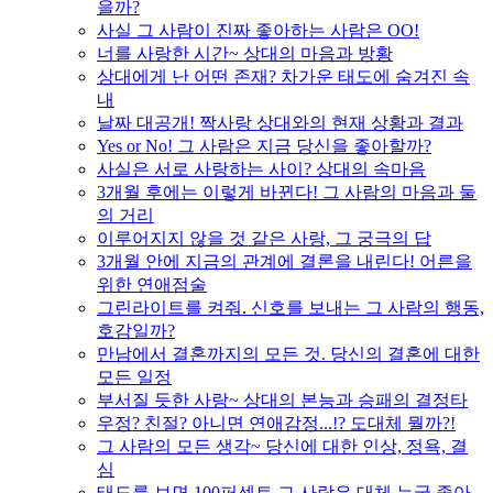
을까?
사실 그 사람이 진짜 좋아하는 사람은 OO!
너를 사랑한 시간~ 상대의 마음과 방황
상대에게 난 어떤 존재? 차가운 태도에 숨겨진 속
내
날짜 대공개! 짝사랑 상대와의 현재 상황과 결과
Yes or No! 그 사람은 지금 당신을 좋아할까?
사실은 서로 사랑하는 사이? 상대의 속마음
3개월 후에는 이렇게 바뀐다! 그 사람의 마음과 둘
의 거리
이루어지지 않을 것 같은 사랑, 그 궁극의 답
3개월 안에 지금의 관계에 결론을 내린다! 어른을
위한 연애점술
그린라이트를 켜줘. 신호를 보내는 그 사람의 행동,
호감일까?
만남에서 결혼까지의 모든 것. 당신의 결혼에 대한
모든 일정
부서질 듯한 사랑~ 상대의 본능과 승패의 결정타
우정? 친절? 아니면 연애감정...!? 도대체 뭘까?!
그 사람의 모든 생각~ 당신에 대한 인상, 정욕, 결
심
태도를 보면 100퍼센트 그 사람은 대체 누굴 좋아