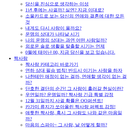
당신을 진심으로 생각하는 이성
1년 후에는 사귈까? 실연? 지금 이대로?
소울카드로 보는 당신의 연애와 결혼에 대한 모든
것
내게도 다시 사랑이 올까요?
운명의 상대가 나타날 시기
나의 운명의 상대는 과연 어떤 사람일까?
외로운 솔로 생활을 탈출할 시기는 언제
0월에 태어난 00, 지금 당신을 보고 있습니다.
짝사랑
짝사랑 카테고리 바로가기
연하 상대 필승 법칙! 반드시 이기는 사랑을 하자
나한테만 애정이 없는 걸까, 연애할 생각이 없는 걸
까?
단호한 결단의 순간! 그 사람이 흘러갈 현실이란?
우연일까? 운명일까? 짝사랑 긴급 특별 감정
12월 31일까지 사귈 확률은 OO퍼센트!
카가미 류지가 쏘아올린 짝사랑 퍼펙트 감정!
애틋한 짝사랑, 혹시 그 사람도 나와 같은 마음일
까?
마음의 스파이~ 그 사람, 날 어떻게 할까?