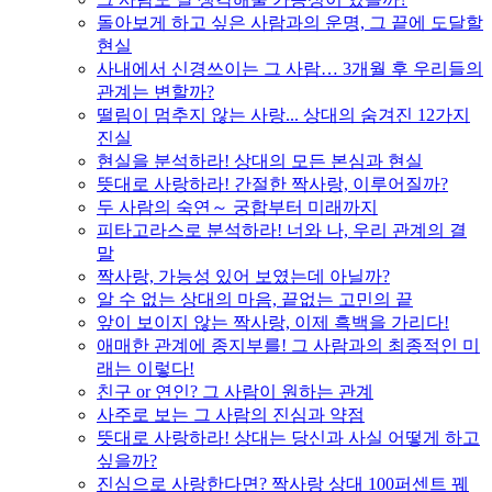
돌아보게 하고 싶은 사람과의 운명, 그 끝에 도달할
현실
사내에서 신경쓰이는 그 사람… 3개월 후 우리들의
관계는 변할까?
떨림이 멈추지 않는 사랑... 상대의 숨겨진 12가지
진실
현실을 분석하라! 상대의 모든 본심과 현실
뜻대로 사랑하라! 간절한 짝사랑, 이루어질까?
두 사람의 숙연～ 궁합부터 미래까지
피타고라스로 분석하라! 너와 나, 우리 관계의 결
말
짝사랑, 가능성 있어 보였는데 아닐까?
알 수 없는 상대의 마음, 끝없는 고민의 끝
앞이 보이지 않는 짝사랑, 이제 흑백을 가리다!
애매한 관계에 종지부를! 그 사람과의 최종적인 미
래는 이렇다!
친구 or 연인? 그 사람이 원하는 관계
사주로 보는 그 사람의 진심과 약점
뜻대로 사랑하라! 상대는 당신과 사실 어떻게 하고
싶을까?
진심으로 사랑한다면? 짝사랑 상대 100퍼센트 꿰