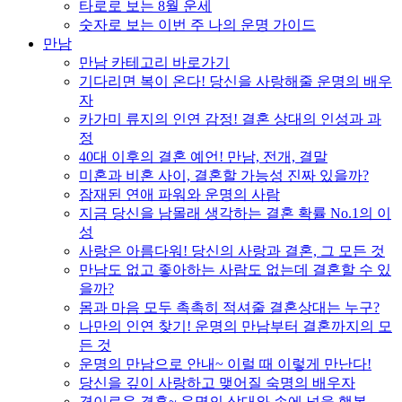
타로로 보는 8월 운세
숫자로 보는 이번 주 나의 운명 가이드
만남
만남 카테고리 바로가기
기다리면 복이 온다! 당신을 사랑해줄 운명의 배우
자
카가미 류지의 인연 감정! 결혼 상대의 인성과 과
정
40대 이후의 결혼 예언! 만남, 전개, 결말
미혼과 비혼 사이, 결혼할 가능성 진짜 있을까?
잠재된 연애 파워와 운명의 사람
지금 당신을 남몰래 생각하는 결혼 확률 No.1의 이
성
사랑은 아름다워! 당신의 사랑과 결혼, 그 모든 것
만남도 없고 좋아하는 사람도 없는데 결혼할 수 있
을까?
몸과 마음 모두 촉촉히 적셔줄 결혼상대는 누구?
나만의 인연 찾기! 운명의 만남부터 결혼까지의 모
든 것
운명의 만남으로 안내~ 이럴 때 이렇게 만난다!
당신을 깊이 사랑하고 맺어질 숙명의 배우자
경이로운 결혼~ 운명의 상대와 손에 넣을 행복