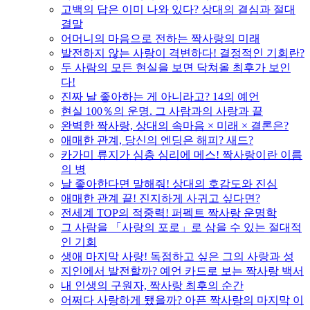
고백의 답은 이미 나와 있다? 상대의 결심과 절대
결말
어머니의 마음으로 전하는 짝사랑의 미래
발전하지 않는 사랑이 격변하다! 결정적인 기회란?
두 사람의 모든 현실을 보면 닥쳐올 최후가 보인
다!
진짜 날 좋아하는 게 아니라고? 14의 예언
현실 100％의 운명. 그 사람과의 사랑과 끝
완벽한 짝사랑, 상대의 속마음 × 미래 × 결론은?
애매한 관계, 당신의 엔딩은 해피? 새드?
카가미 류지가 심층 심리에 메스! 짝사랑이란 이름
의 병
날 좋아한다면 말해줘! 상대의 호감도와 진심
애매한 관계 끝! 진지하게 사귀고 싶다면?
전세계 TOP의 적중력! 퍼펙트 짝사랑 운명학
그 사람을 「사랑의 포로」로 삼을 수 있는 절대적
인 기회
생애 마지막 사랑! 독점하고 싶은 그의 사랑과 성
지인에서 발전할까? 예언 카드로 보는 짝사랑 백서
내 인생의 구원자, 짝사랑 최후의 순간
어쩌다 사랑하게 됐을까? 아픈 짝사랑의 마지막 이