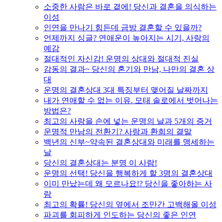
소중한 사람은 바로 곁에! 당신과 결혼을 의식하는
이성
인연을 만나기 힘든데 금방 결혼할 수 있을까?
언제까지 싱글? 연애운이 높아지는 시기, 사랑의
예감
절대적인 자신감! 운명의 상대와 절대적 진실
감동의 결과~ 당신의 혼기와 만남, 나만의 결혼 상
대
운명의 결혼상대 3대 특징부터 맺어질 날짜까지
내가 연애할 수 없는 이유. 모태 솔로에서 벗어나는
방법은?
최고의 사랑을 손에 넣는 운명의 날과 5개의 증거
운명적 만남의 전환기? 사랑과 환희의 결말
백년의 신부~약속된 결혼상대와 미래를 맹세하는
날
당신의 결혼상대는 분명 이 사람!
운명의 선택! 당신을 행복하게 할 3명의 결혼상대
이미 만났는데 왜 모르나요!? 당신을 좋아하는 사
람
최고의 확률! 당신의 옆에서 조만간 고백해올 이성
파괴를 회피하게 인도하는 당신의 좋은 인연