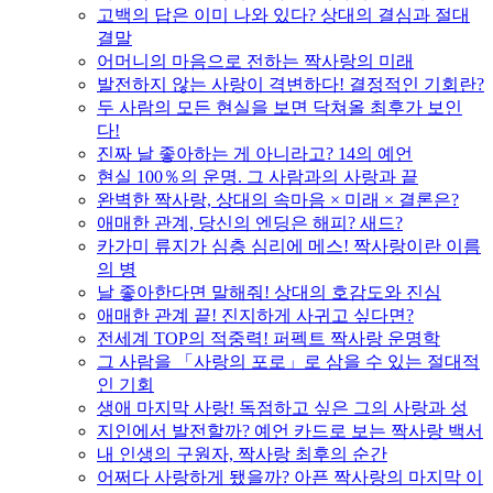
고백의 답은 이미 나와 있다? 상대의 결심과 절대
결말
어머니의 마음으로 전하는 짝사랑의 미래
발전하지 않는 사랑이 격변하다! 결정적인 기회란?
두 사람의 모든 현실을 보면 닥쳐올 최후가 보인
다!
진짜 날 좋아하는 게 아니라고? 14의 예언
현실 100％의 운명. 그 사람과의 사랑과 끝
완벽한 짝사랑, 상대의 속마음 × 미래 × 결론은?
애매한 관계, 당신의 엔딩은 해피? 새드?
카가미 류지가 심층 심리에 메스! 짝사랑이란 이름
의 병
날 좋아한다면 말해줘! 상대의 호감도와 진심
애매한 관계 끝! 진지하게 사귀고 싶다면?
전세계 TOP의 적중력! 퍼펙트 짝사랑 운명학
그 사람을 「사랑의 포로」로 삼을 수 있는 절대적
인 기회
생애 마지막 사랑! 독점하고 싶은 그의 사랑과 성
지인에서 발전할까? 예언 카드로 보는 짝사랑 백서
내 인생의 구원자, 짝사랑 최후의 순간
어쩌다 사랑하게 됐을까? 아픈 짝사랑의 마지막 이