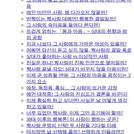
음
애인 미만인 사람, 왜 다가오지 않을까?
반짝이는 짝사랑 대예언! 행복한 결말일까?
그 사람의 속마음을 들여다 본다면?
뜨겁게 얽히는 「몸과 마음」~ 상대의 취향과 밤
의 궁합
지금 나보다 그 사람에게 가까운 여성이 있을까?
어쩌면 당신이 듣고 싶지 않을, 짝사랑의 결말 폭로
상대가 좋아하는 사람 vs 이상적인 사랑
진실은 하나! 짝사랑이 진짜 인연으로 맺어질까?
짝사랑 끝낼 각오! 상대가 바꾸지 않을 마음이란?
이제 곧 성취될 연애, 그 사람의 마음을 움직이는 3
가지 요소
애정, 독점욕, 흑심… 그 사람의 뜨거운 감정
예언 대적중! 그 사람의 진심도가 결론을 바꾼다!
이제 확실히 하고 싶다면! 사실은 날 어떻게 생각
하고 있을까?
너무 길었던 짝사랑, 이제 그만 포기해야 할까?
30대 이후의 행복론! 이 사랑이 향하는 곳은?
짝사랑 운명의 신탁! 두 사람을 기다릴 미래
마지막엔 날 선택해 줄까? 선택하게 만들려면?!