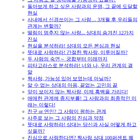
돌아보게 하고 싶은 사람과의 운명, 그 끝에 도달할
현실
사내에서 신경쓰이는 그 사람… 3개월 후 우리들의
관계는 변할까?
떨림이 멈추지 않는 사랑... 상대의 숨겨진 12가지
진실
현실을 분석하라! 상대의 모든 본심과 현실
뜻대로 사랑하라! 간절한 짝사랑, 이루어질까?
두 사람의 숙연～ 궁합부터 미래까지
피타고라스로 분석하라! 너와 나, 우리 관계의 결
말
짝사랑, 가능성 있어 보였는데 아닐까?
알 수 없는 상대의 마음, 끝없는 고민의 끝
앞이 보이지 않는 짝사랑, 이제 흑백을 가리다!
애매한 관계에 종지부를! 그 사람과의 최종적인 미
래는 이렇다!
친구 or 연인? 그 사람이 원하는 관계
사주로 보는 그 사람의 진심과 약점
뜻대로 사랑하라! 상대는 당신과 사실 어떻게 하고
싶을까?
진심으로 사랑한다면? 짝사랑 상대 100퍼센트 꿰