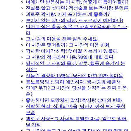
너에게만 반응하는 이 사랑, 어떻게 매듭지어질까?
진실을 알고 싶다면? 점성술로 보는 짝사랑 운명론
괴로운 짝사랑, 이제 포기하는 게 좋을까?
보이지 않는 상대의 감정, 르노르망이 예언하다!
만지고 싶은 충동, 실은 그 사람도? 욕망과 순수 사
이
그 사람의 마음을 전부 알려 주세요!
이 사랑은 맺어질까? 그 사람의 마음 변화
짝사랑 마지막 신탁! 맺어질 가능성이 있을까
그 사람의 적나라한 마음, 90일내 내릴 결단
암시적인 그 사람의 몸짓, 말투, 행동에 숨겨진 본
심은?
신들린 결정타 15항목! 당신에 대한 진짜 속마음
르노르망의 신탁이 예언하다! 짝사랑의 해결서
연애? 우정? 그 사람이 당신을 생각하는 진짜 마음
은?
좋아한다면 도망치지 말자! 짝사랑 상대의 변화
신랄한 현실! 상대의 마음, 당신이 아직 보지 못한
모습
괴로운 사랑~ 그 사람의 특별한 마음, 앞으로 일어
날 기적
그 사람이 품고 있는 이상형과 당신에 대한 진짜 마