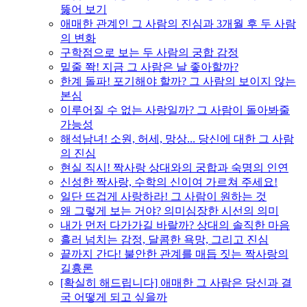
뚫어 보기
애매한 관계인 그 사람의 진심과 3개월 후 두 사람
의 변화
구학점으로 보는 두 사람의 궁합 감정
밑줄 쫙! 지금 그 사람은 날 좋아할까?
한계 돌파! 포기해야 할까? 그 사람의 보이지 않는
본심
이루어질 수 없는 사랑일까? 그 사람이 돌아봐줄
가능성
해석남녀! 소원, 허세, 망상... 당신에 대한 그 사람
의 진심
현실 직시! 짝사랑 상대와의 궁합과 숙명의 인연
신성한 짝사랑, 수학의 신이여 가르쳐 주세요!
일단 뜨겁게 사랑하라! 그 사람이 원하는 것
왜 그렇게 보는 거야? 의미심장한 시선의 의미
내가 먼저 다가가길 바랄까? 상대의 솔직한 마음
흘러 넘치는 감정, 달콤한 욕망, 그리고 진심
끝까지 간다! 불안한 관계를 매듭 짓는 짝사랑의
길흉론
[확실히 해드립니다] 애매한 그 사람은 당신과 결
국 어떻게 되고 싶을까