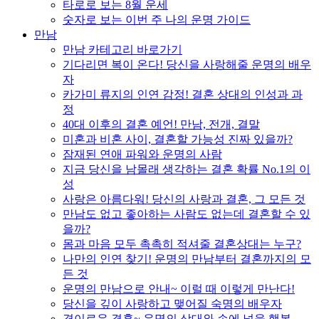
타로로 보는 8월 운세
숫자로 보는 이번 주 나의 운명 가이드
만남
만남 카테고리 바로가기
기다리면 복이 온다! 당신을 사랑해줄 운명의 배우
자
카가미 류지의 인연 감정! 결혼 상대의 인성과 과
정
40대 이후의 결혼 예언! 만남, 전개, 결말
미혼과 비혼 사이, 결혼할 가능성 진짜 있을까?
잠재된 연애 파워와 운명의 사람
지금 당신을 남몰래 생각하는 결혼 확률 No.1의 이
성
사랑은 아름다워! 당신의 사랑과 결혼, 그 모든 것
만남도 없고 좋아하는 사람도 없는데 결혼할 수 있
을까?
몸과 마음 모두 촉촉히 적셔줄 결혼상대는 누구?
나만의 인연 찾기! 운명의 만남부터 결혼까지의 모
든 것
운명의 만남으로 안내~ 이럴 때 이렇게 만난다!
당신을 깊이 사랑하고 맺어질 숙명의 배우자
경이로운 결혼~ 운명의 상대와 손에 넣을 행복