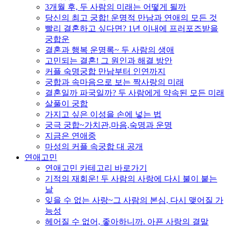
3개월 후, 두 사람의 미래는 어떻게 될까
당신의 최고 궁합! 운명적 만남과 연애의 모든 것
빨리 결혼하고 싶다면? 1년 이내에 프러포즈받을
궁합운
결혼과 행복 운명록~ 두 사람의 생애
고민되는 결혼! 그 원인과 해결 방안
커플 숙명궁합 만남부터 인연까지
궁합과 속마음으로 보는 짝사랑의 미래
결혼일까 파국일까? 두 사람에게 약속된 모든 미래
살풀이 궁합
가지고 싶은 이성을 손에 넣는 법
궁극 궁합~가치관,마음,숙명과 운명
지금은 연애중
마성의 커플 속궁합 대 공개
연애고민
연애고민 카테고리 바로가기
기적의 재회운! 두 사람의 사랑에 다시 불이 붙는
날
잊을 수 없는 사랑~그 사람의 본심, 다시 맺어질 가
능성
헤어질 수 없어, 좋아하니까. 아픈 사랑의 결말