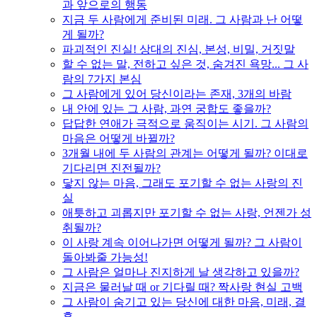
과 앞으로의 행동
지금 두 사람에게 준비된 미래. 그 사람과 난 어떻
게 될까?
파괴적인 진실! 상대의 진심, 본성, 비밀, 거짓말
할 수 없는 말, 전하고 싶은 것, 숨겨진 욕망... 그 사
람의 7가지 본심
그 사람에게 있어 당신이라는 존재, 3개의 바람
내 안에 있는 그 사람, 과연 궁합도 좋을까?
답답한 연애가 극적으로 움직이는 시기. 그 사람의
마음은 어떻게 바뀔까?
3개월 내에 두 사람의 관계는 어떻게 될까? 이대로
기다리면 진전될까?
닿지 않는 마음, 그래도 포기할 수 없는 사랑의 진
실
애틋하고 괴롭지만 포기할 수 없는 사랑, 언젠가 성
취될까?
이 사랑 계속 이어나가면 어떻게 될까? 그 사람이
돌아봐줄 가능성!
그 사람은 얼마나 진지하게 날 생각하고 있을까?
지금은 물러날 때 or 기다릴 때? 짝사랑 현실 고백
그 사람이 숨기고 있는 당신에 대한 마음, 미래, 결
혼