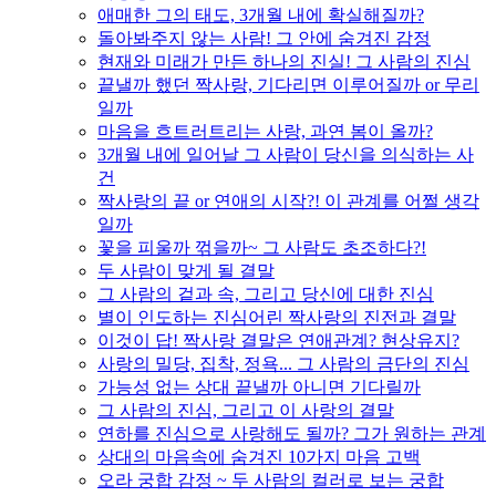
애매한 그의 태도, 3개월 내에 확실해질까?
돌아봐주지 않는 사람! 그 안에 숨겨진 감정
현재와 미래가 만든 하나의 진실! 그 사람의 진심
끝낼까 했던 짝사랑, 기다리면 이루어질까 or 무리
일까
마음을 흐트러트리는 사랑, 과연 봄이 올까?
3개월 내에 일어날 그 사람이 당신을 의식하는 사
건
짝사랑의 끝 or 연애의 시작?! 이 관계를 어쩔 생각
일까
꽃을 피울까 꺾을까~ 그 사람도 초조하다?!
두 사람이 맞게 될 결말
그 사람의 겉과 속, 그리고 당신에 대한 진심
별이 인도하는 진심어린 짝사랑의 진전과 결말
이것이 답! 짝사랑 결말은 연애관계? 현상유지?
사랑의 밀당, 집착, 정욕... 그 사람의 금단의 진심
가능성 없는 상대 끝낼까 아니면 기다릴까
그 사람의 진심, 그리고 이 사랑의 결말
연하를 진심으로 사랑해도 될까? 그가 원하는 관계
상대의 마음속에 숨겨진 10가지 마음 고백
오라 궁합 감정 ~ 두 사람의 컬러로 보는 궁합