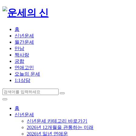
홈
신년운세
월간운세
만남
짝사랑
궁합
연애고민
오늘의 운세
1:1상담
홈
신년운세
신년운세 카테고리 바로가기
2026년 12개월을 관통하는 미래
2026년 일년 연애운