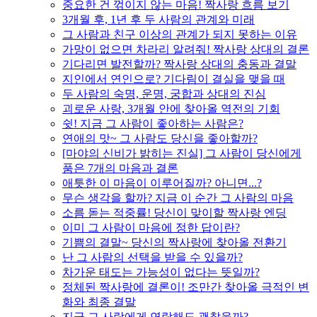
중요한 건 꺾이지 않는 마음! 짝사랑 흐름 보기
3개월 후, 1년 후 두 사람의 관계와 미래
그 사람과 친구 이상의 관계가 되지 못하는 이유
가망이 없으면 차라리 알려줘! 짝사랑 상대의 결론
기다리면 발전할까? 짝사랑 상대의 충동과 결말
지인에서 연인으로? 기다림이 결실을 맺을 때
두 사람의 숙명, 운명, 궁합과 상대의 진심
괴로운 사랑, 3개월 안에 찾아올 역전의 기회
쉿! 지금 그 사람이 좋아하는 사람은?
연애의 맛~ 그 사람도 당신을 좋아할까?
[마야의 신비가 밝히는 진실] 그 사람이 당신에게
품은 7개의 마음과 결론
애틋한 이 마음이 이루어질까? 아니면...?
무슨 생각을 할까? 지금 이 순간 그 사람의 마음
소름 돋는 적중률! 당신이 맞이할 짝사랑 엔딩
이미 그 사람이 마음에 정한 답이란?
기쁨의 결말~ 당신의 짝사랑에 찾아올 전환기
난 그 사람의 선택을 받을 수 있을까?
차가운 태도는 가능성이 없다는 뜻일까?
정체된 짝사랑에 결론이! 조만간 찾아올 극적인 변
화와 최종 결말
지금 그 사람에게 연락해도 괜찮을까?