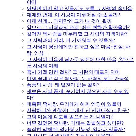
야기
어쩌면 이미 알고 있을지도 모를 그 사람의 속마음
애매한 관계, 이 사랑이 이루어질 수 있을까?
이제 한계… 마지막엔 그가 내 것이 될까
앞으로 그 사람과의 관계, 어떤 변화가 찾아올까?
길어진 짝사랑을 마무리할 그 사람의 자백이란?
그 사람과의 거리, 더 가까워질 수 있을까?
그 사람이 당신에게만 전하고 싶은 마음~진심, 바
람, 연심~
그 사람이 마음에 담아둔 당신에 대한 마음, 앞으로
두 사람의 미래
혹시 거절 당한 걸까? 그 사람의 태도의 의미
이제 끝내고 싶은 짝사랑, 두 사람의 모든 가능성
폭풍의 사랑, 왜 발전이 없는 걸까?
새로운 사실 공개! 포기하지 않으면 사귈 수도 있
다?
매혹된 짝사랑, 우리에게 해피 엔딩이 있을까
사랑하니까 괜찮아! 그에게 난 연애대상 or 친구?
그의 마음에 파도를 일으키는 게 나일까?
너무 길었던 짝사랑, 이제는 결별하고 싶다면?
솔직히 말해줘! 짝사랑 가능성, 얼마나 있을까?
그 사람도 날 생각해줄 가능성이 있을까?