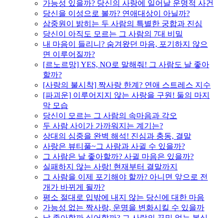
가능성 있을까? 당신의 사랑에 일어날 운명적 사건
당신을 이성으로 볼까? 연애대상이 아닐까?
삼중원이 밝히는 두 사람의 특별한 궁합과 진심
당신이 아직도 모르는 그 사람의 7대 비밀
내 마음이 들리니? 숨겨왔던 마음, 포기하지 않으
면 이루어질까?
[르노르망] YES, NO로 말해줘! 그 사람도 날 좋아
할까?
[사랑의 불시착] 짝사랑 한계? 연애 스트레스 지수
[파괴운] 이루어지지 않는 사랑을 구원! 둘의 마지
막 모습
당신이 모르는 그 사람의 속마음과 각오
두 사람 사이가 가까워지는 계기는?
상대의 심중을 완벽 해석! 진심과 충동, 결말
사랑은 뷰티풀~그 사람과 사귈 수 있을까?
그 사람은 날 좋아할까? 사귈 마음은 있을까?
실패하지 않는 사랑! 현재부터 결말까지
그 사람을 이제 포기해야 할까? 아니면 앞으로 전
개가 바뀌게 될까?
평소 절대로 입밖에 내지 않는 당신에 대한 마음
가능성 없는 짝사랑, 운명을 변화시킬 수 있을까
날 좋아할까 싫어할까? 그 사람의 꾸밈 없는 본심