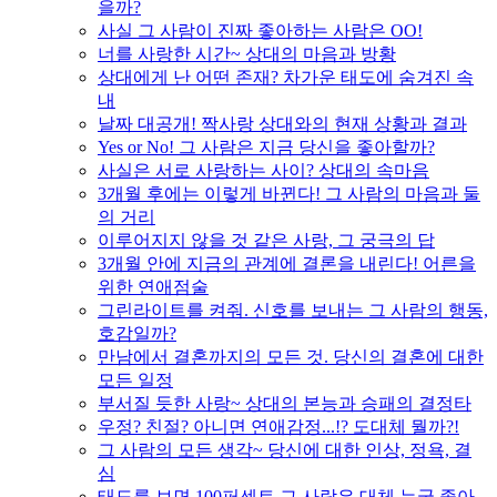
을까?
사실 그 사람이 진짜 좋아하는 사람은 OO!
너를 사랑한 시간~ 상대의 마음과 방황
상대에게 난 어떤 존재? 차가운 태도에 숨겨진 속
내
날짜 대공개! 짝사랑 상대와의 현재 상황과 결과
Yes or No! 그 사람은 지금 당신을 좋아할까?
사실은 서로 사랑하는 사이? 상대의 속마음
3개월 후에는 이렇게 바뀐다! 그 사람의 마음과 둘
의 거리
이루어지지 않을 것 같은 사랑, 그 궁극의 답
3개월 안에 지금의 관계에 결론을 내린다! 어른을
위한 연애점술
그린라이트를 켜줘. 신호를 보내는 그 사람의 행동,
호감일까?
만남에서 결혼까지의 모든 것. 당신의 결혼에 대한
모든 일정
부서질 듯한 사랑~ 상대의 본능과 승패의 결정타
우정? 친절? 아니면 연애감정...!? 도대체 뭘까?!
그 사람의 모든 생각~ 당신에 대한 인상, 정욕, 결
심
태도를 보면 100퍼센트 그 사람은 대체 누굴 좋아