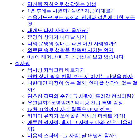
당신을 진심으로 생각하는 이성
1년 후에는 사귈까? 실연? 지금 이대로?
소울카드로 보는 당신의 연애와 결혼에 대한 모든
것
내게도 다시 사랑이 올까요?
운명의 상대가 나타날 시기
나의 운명의 상대는 과연 어떤 사람일까?
외로운 솔로 생활을 탈출할 시기는 언제
0월에 태어난 00, 지금 당신을 보고 있습니다.
짝사랑
짝사랑 카테고리 바로가기
연하 상대 필승 법칙! 반드시 이기는 사랑을 하자
나한테만 애정이 없는 걸까, 연애할 생각이 없는 걸
까?
단호한 결단의 순간! 그 사람이 흘러갈 현실이란?
우연일까? 운명일까? 짝사랑 긴급 특별 감정
12월 31일까지 사귈 확률은 OO퍼센트!
카가미 류지가 쏘아올린 짝사랑 퍼펙트 감정!
애틋한 짝사랑, 혹시 그 사람도 나와 같은 마음일
까?
마음의 스파이~ 그 사람, 날 어떻게 할까?