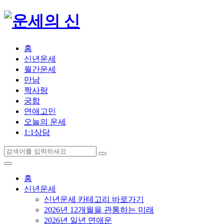
홈
신년운세
월간운세
만남
짝사랑
궁합
연애고민
오늘의 운세
1:1상담
홈
신년운세
신년운세 카테고리 바로가기
2026년 12개월을 관통하는 미래
2026년 일년 연애운