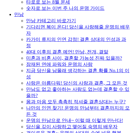
타로로 보는 8월 운세
숫자로 보는 이번 주 나의 운명 가이드
만남
만남 카테고리 바로가기
기다리면 복이 온다! 당신을 사랑해줄 운명의 배우
자
카가미 류지의 인연 감정! 결혼 상대의 인성과 과
정
40대 이후의 결혼 예언! 만남, 전개, 결말
미혼과 비혼 사이, 결혼할 가능성 진짜 있을까?
잠재된 연애 파워와 운명의 사람
지금 당신을 남몰래 생각하는 결혼 확률 No.1의 이
성
사랑은 아름다워! 당신의 사랑과 결혼, 그 모든 것
만남도 없고 좋아하는 사람도 없는데 결혼할 수 있
을까?
몸과 마음 모두 촉촉히 적셔줄 결혼상대는 누구?
나만의 인연 찾기! 운명의 만남부터 결혼까지의 모
든 것
운명의 만남으로 안내~ 이럴 때 이렇게 만난다!
당신을 깊이 사랑하고 맺어질 숙명의 배우자
경이로운 결혼~ 운명의 상대와 손에 넣을 행복