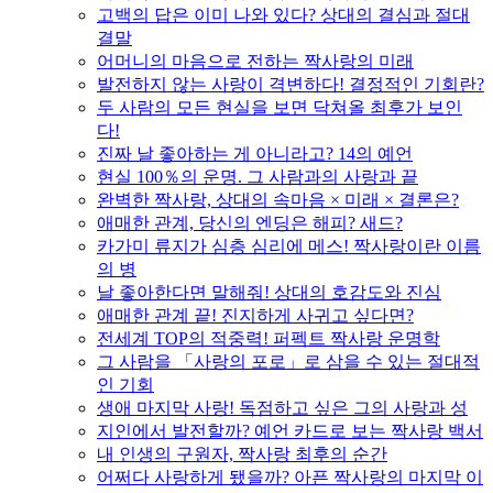
고백의 답은 이미 나와 있다? 상대의 결심과 절대
결말
어머니의 마음으로 전하는 짝사랑의 미래
발전하지 않는 사랑이 격변하다! 결정적인 기회란?
두 사람의 모든 현실을 보면 닥쳐올 최후가 보인
다!
진짜 날 좋아하는 게 아니라고? 14의 예언
현실 100％의 운명. 그 사람과의 사랑과 끝
완벽한 짝사랑, 상대의 속마음 × 미래 × 결론은?
애매한 관계, 당신의 엔딩은 해피? 새드?
카가미 류지가 심층 심리에 메스! 짝사랑이란 이름
의 병
날 좋아한다면 말해줘! 상대의 호감도와 진심
애매한 관계 끝! 진지하게 사귀고 싶다면?
전세계 TOP의 적중력! 퍼펙트 짝사랑 운명학
그 사람을 「사랑의 포로」로 삼을 수 있는 절대적
인 기회
생애 마지막 사랑! 독점하고 싶은 그의 사랑과 성
지인에서 발전할까? 예언 카드로 보는 짝사랑 백서
내 인생의 구원자, 짝사랑 최후의 순간
어쩌다 사랑하게 됐을까? 아픈 짝사랑의 마지막 이