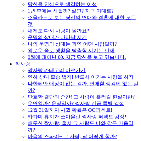
당신을 진심으로 생각하는 이성
1년 후에는 사귈까? 실연? 지금 이대로?
소울카드로 보는 당신의 연애와 결혼에 대한 모든
것
내게도 다시 사랑이 올까요?
운명의 상대가 나타날 시기
나의 운명의 상대는 과연 어떤 사람일까?
외로운 솔로 생활을 탈출할 시기는 언제
0월에 태어난 00, 지금 당신을 보고 있습니다.
짝사랑
짝사랑 카테고리 바로가기
연하 상대 필승 법칙! 반드시 이기는 사랑을 하자
나한테만 애정이 없는 걸까, 연애할 생각이 없는 걸
까?
단호한 결단의 순간! 그 사람이 흘러갈 현실이란?
우연일까? 운명일까? 짝사랑 긴급 특별 감정
12월 31일까지 사귈 확률은 OO퍼센트!
카가미 류지가 쏘아올린 짝사랑 퍼펙트 감정!
애틋한 짝사랑, 혹시 그 사람도 나와 같은 마음일
까?
마음의 스파이~ 그 사람, 날 어떻게 할까?