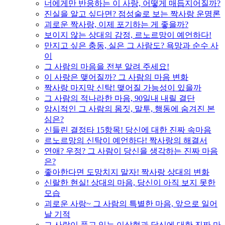
너에게만 반응하는 이 사랑, 어떻게 매듭지어질까?
진실을 알고 싶다면? 점성술로 보는 짝사랑 운명론
괴로운 짝사랑, 이제 포기하는 게 좋을까?
보이지 않는 상대의 감정, 르노르망이 예언하다!
만지고 싶은 충동, 실은 그 사람도? 욕망과 순수 사
이
그 사람의 마음을 전부 알려 주세요!
이 사랑은 맺어질까? 그 사람의 마음 변화
짝사랑 마지막 신탁! 맺어질 가능성이 있을까
그 사람의 적나라한 마음, 90일내 내릴 결단
암시적인 그 사람의 몸짓, 말투, 행동에 숨겨진 본
심은?
신들린 결정타 15항목! 당신에 대한 진짜 속마음
르노르망의 신탁이 예언하다! 짝사랑의 해결서
연애? 우정? 그 사람이 당신을 생각하는 진짜 마음
은?
좋아한다면 도망치지 말자! 짝사랑 상대의 변화
신랄한 현실! 상대의 마음, 당신이 아직 보지 못한
모습
괴로운 사랑~ 그 사람의 특별한 마음, 앞으로 일어
날 기적
그 사람이 품고 있는 이상형과 당신에 대한 진짜 마