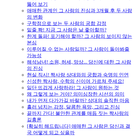
뚫어 보기
애매한 관계인 그 사람의 진심과 3개월 후 두 사람
의 변화
구학점으로 보는 두 사람의 궁합 감정
밑줄 쫙! 지금 그 사람은 날 좋아할까?
한계 돌파! 포기해야 할까? 그 사람의 보이지 않는
본심
이루어질 수 없는 사랑일까? 그 사람이 돌아봐줄
가능성
해석남녀! 소원, 허세, 망상... 당신에 대한 그 사람
의 진심
현실 직시! 짝사랑 상대와의 궁합과 숙명의 인연
신성한 짝사랑, 수학의 신이여 가르쳐 주세요!
일단 뜨겁게 사랑하라! 그 사람이 원하는 것
왜 그렇게 보는 거야? 의미심장한 시선의 의미
내가 먼저 다가가길 바랄까? 상대의 솔직한 마음
흘러 넘치는 감정, 달콤한 욕망, 그리고 진심
끝까지 간다! 불안한 관계를 매듭 짓는 짝사랑의
길흉론
[확실히 해드립니다] 애매한 그 사람은 당신과 결
국 어떻게 되고 싶을까