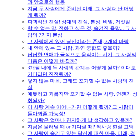
과 앞으로의 행동
지금 두 사람에게 준비된 미래. 그 사람과 난 어떻
게 될까?
파괴적인 진실! 상대의 진심, 본성, 비밀, 거짓말
할 수 없는 말, 전하고 싶은 것, 숨겨진 욕망... 그 사
람의 7가지 본심
그 사람에게 있어 당신이라는 존재, 3개의 바람
내 안에 있는 그 사람, 과연 궁합도 좋을까?
답답한 연애가 극적으로 움직이는 시기. 그 사람의
마음은 어떻게 바뀔까?
3개월 내에 두 사람의 관계는 어떻게 될까? 이대로
기다리면 진전될까?
닿지 않는 마음, 그래도 포기할 수 없는 사랑의 진
실
애틋하고 괴롭지만 포기할 수 없는 사랑, 언젠가 성
취될까?
이 사랑 계속 이어나가면 어떻게 될까? 그 사람이
돌아봐줄 가능성!
그 사람은 얼마나 진지하게 날 생각하고 있을까?
지금은 물러날 때 or 기다릴 때? 짝사랑 현실 고백
그 사람이 숨기고 있는 당신에 대한 마음, 미래, 결
혼