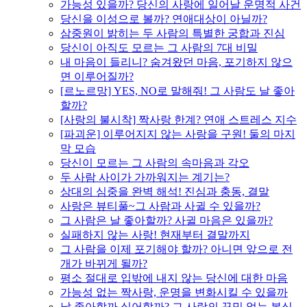
가능성 있을까? 당신의 사랑에 일어날 운명적 사건
당신을 이성으로 볼까? 연애대상이 아닐까?
삼중원이 밝히는 두 사람의 특별한 궁합과 진심
당신이 아직도 모르는 그 사람의 7대 비밀
내 마음이 들리니? 숨겨왔던 마음, 포기하지 않으
면 이루어질까?
[르노르망] YES, NO로 말해줘! 그 사람도 날 좋아
할까?
[사랑의 불시착] 짝사랑 한계? 연애 스트레스 지수
[파괴운] 이루어지지 않는 사랑을 구원! 둘의 마지
막 모습
당신이 모르는 그 사람의 속마음과 각오
두 사람 사이가 가까워지는 계기는?
상대의 심중을 완벽 해석! 진심과 충동, 결말
사랑은 뷰티풀~그 사람과 사귈 수 있을까?
그 사람은 날 좋아할까? 사귈 마음은 있을까?
실패하지 않는 사랑! 현재부터 결말까지
그 사람을 이제 포기해야 할까? 아니면 앞으로 전
개가 바뀌게 될까?
평소 절대로 입밖에 내지 않는 당신에 대한 마음
가능성 없는 짝사랑, 운명을 변화시킬 수 있을까
날 좋아할까 싫어할까? 그 사람의 꾸밈 없는 본심