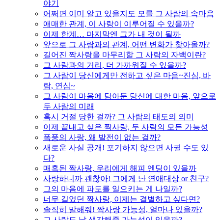
야기
어쩌면 이미 알고 있을지도 모를 그 사람의 속마음
애매한 관계, 이 사랑이 이루어질 수 있을까?
이제 한계… 마지막엔 그가 내 것이 될까
앞으로 그 사람과의 관계, 어떤 변화가 찾아올까?
길어진 짝사랑을 마무리할 그 사람의 자백이란?
그 사람과의 거리, 더 가까워질 수 있을까?
그 사람이 당신에게만 전하고 싶은 마음~진심, 바
람, 연심~
그 사람이 마음에 담아둔 당신에 대한 마음, 앞으로
두 사람의 미래
혹시 거절 당한 걸까? 그 사람의 태도의 의미
이제 끝내고 싶은 짝사랑, 두 사람의 모든 가능성
폭풍의 사랑, 왜 발전이 없는 걸까?
새로운 사실 공개! 포기하지 않으면 사귈 수도 있
다?
매혹된 짝사랑, 우리에게 해피 엔딩이 있을까
사랑하니까 괜찮아! 그에게 난 연애대상 or 친구?
그의 마음에 파도를 일으키는 게 나일까?
너무 길었던 짝사랑, 이제는 결별하고 싶다면?
솔직히 말해줘! 짝사랑 가능성, 얼마나 있을까?
그 사람도 날 생각해줄 가능성이 있을까?