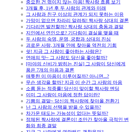
중요한 건 꺾이지 않는 마음! 짝사랑 흐름 보기
3개월 후, 1년 후 두 사람의 관계와 미래
그 사람과 친구 이상의 관계가 되지 못하는 이유
가망이 없으면 차라리 알려줘! 짝사랑 상대의 결론
기다리면 발전할까? 짝사랑 상대의 충동과 결말
지인에서 연인으로? 기다림이 결실을 맺을 때
두 사람의 숙명, 운명, 궁합과 상대의 진심
괴로운 사랑, 3개월 안에 찾아올 역전의 기회
쉿! 지금 그 사람이 좋아하는 사람은?
연애의 맛~ 그 사람도 당신을 좋아할까?
[마야의 신비가 밝히는 진실] 그 사람이 당신에게
품은 7개의 마음과 결론
애틋한 이 마음이 이루어질까? 아니면...?
무슨 생각을 할까? 지금 이 순간 그 사람의 마음
소름 돋는 적중률! 당신이 맞이할 짝사랑 엔딩
이미 그 사람이 마음에 정한 답이란?
기쁨의 결말~ 당신의 짝사랑에 찾아올 전환기
난 그 사람의 선택을 받을 수 있을까?
차가운 태도는 가능성이 없다는 뜻일까?
정체된 짝사랑에 결론이! 조만간 찾아올 극적인 변
화와 최종 결말
지금 그 사람에게 연락해도 괜찮을까?