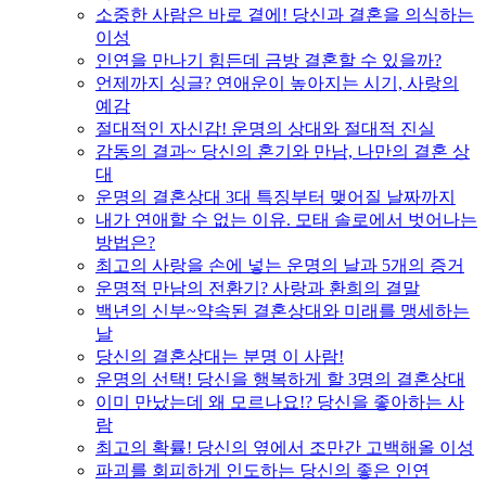
소중한 사람은 바로 곁에! 당신과 결혼을 의식하는
이성
인연을 만나기 힘든데 금방 결혼할 수 있을까?
언제까지 싱글? 연애운이 높아지는 시기, 사랑의
예감
절대적인 자신감! 운명의 상대와 절대적 진실
감동의 결과~ 당신의 혼기와 만남, 나만의 결혼 상
대
운명의 결혼상대 3대 특징부터 맺어질 날짜까지
내가 연애할 수 없는 이유. 모태 솔로에서 벗어나는
방법은?
최고의 사랑을 손에 넣는 운명의 날과 5개의 증거
운명적 만남의 전환기? 사랑과 환희의 결말
백년의 신부~약속된 결혼상대와 미래를 맹세하는
날
당신의 결혼상대는 분명 이 사람!
운명의 선택! 당신을 행복하게 할 3명의 결혼상대
이미 만났는데 왜 모르나요!? 당신을 좋아하는 사
람
최고의 확률! 당신의 옆에서 조만간 고백해올 이성
파괴를 회피하게 인도하는 당신의 좋은 인연