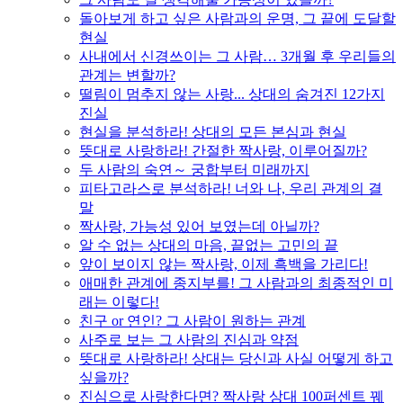
돌아보게 하고 싶은 사람과의 운명, 그 끝에 도달할
현실
사내에서 신경쓰이는 그 사람… 3개월 후 우리들의
관계는 변할까?
떨림이 멈추지 않는 사랑... 상대의 숨겨진 12가지
진실
현실을 분석하라! 상대의 모든 본심과 현실
뜻대로 사랑하라! 간절한 짝사랑, 이루어질까?
두 사람의 숙연～ 궁합부터 미래까지
피타고라스로 분석하라! 너와 나, 우리 관계의 결
말
짝사랑, 가능성 있어 보였는데 아닐까?
알 수 없는 상대의 마음, 끝없는 고민의 끝
앞이 보이지 않는 짝사랑, 이제 흑백을 가리다!
애매한 관계에 종지부를! 그 사람과의 최종적인 미
래는 이렇다!
친구 or 연인? 그 사람이 원하는 관계
사주로 보는 그 사람의 진심과 약점
뜻대로 사랑하라! 상대는 당신과 사실 어떻게 하고
싶을까?
진심으로 사랑한다면? 짝사랑 상대 100퍼센트 꿰