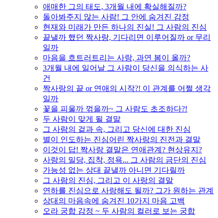
애매한 그의 태도, 3개월 내에 확실해질까?
돌아봐주지 않는 사람! 그 안에 숨겨진 감정
현재와 미래가 만든 하나의 진실! 그 사람의 진심
끝낼까 했던 짝사랑, 기다리면 이루어질까 or 무리
일까
마음을 흐트러트리는 사랑, 과연 봄이 올까?
3개월 내에 일어날 그 사람이 당신을 의식하는 사
건
짝사랑의 끝 or 연애의 시작?! 이 관계를 어쩔 생각
일까
꽃을 피울까 꺾을까~ 그 사람도 초조하다?!
두 사람이 맞게 될 결말
그 사람의 겉과 속, 그리고 당신에 대한 진심
별이 인도하는 진심어린 짝사랑의 진전과 결말
이것이 답! 짝사랑 결말은 연애관계? 현상유지?
사랑의 밀당, 집착, 정욕... 그 사람의 금단의 진심
가능성 없는 상대 끝낼까 아니면 기다릴까
그 사람의 진심, 그리고 이 사랑의 결말
연하를 진심으로 사랑해도 될까? 그가 원하는 관계
상대의 마음속에 숨겨진 10가지 마음 고백
오라 궁합 감정 ~ 두 사람의 컬러로 보는 궁합