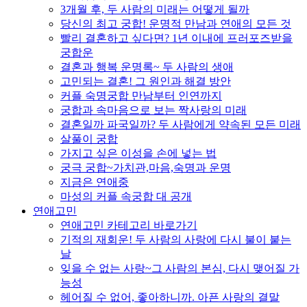
3개월 후, 두 사람의 미래는 어떻게 될까
당신의 최고 궁합! 운명적 만남과 연애의 모든 것
빨리 결혼하고 싶다면? 1년 이내에 프러포즈받을
궁합운
결혼과 행복 운명록~ 두 사람의 생애
고민되는 결혼! 그 원인과 해결 방안
커플 숙명궁합 만남부터 인연까지
궁합과 속마음으로 보는 짝사랑의 미래
결혼일까 파국일까? 두 사람에게 약속된 모든 미래
살풀이 궁합
가지고 싶은 이성을 손에 넣는 법
궁극 궁합~가치관,마음,숙명과 운명
지금은 연애중
마성의 커플 속궁합 대 공개
연애고민
연애고민 카테고리 바로가기
기적의 재회운! 두 사람의 사랑에 다시 불이 붙는
날
잊을 수 없는 사랑~그 사람의 본심, 다시 맺어질 가
능성
헤어질 수 없어, 좋아하니까. 아픈 사랑의 결말