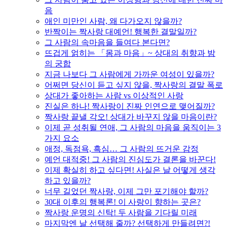
음
애인 미만인 사람, 왜 다가오지 않을까?
반짝이는 짝사랑 대예언! 행복한 결말일까?
그 사람의 속마음을 들여다 본다면?
뜨겁게 얽히는 「몸과 마음」~ 상대의 취향과 밤
의 궁합
지금 나보다 그 사람에게 가까운 여성이 있을까?
어쩌면 당신이 듣고 싶지 않을, 짝사랑의 결말 폭로
상대가 좋아하는 사람 vs 이상적인 사랑
진실은 하나! 짝사랑이 진짜 인연으로 맺어질까?
짝사랑 끝낼 각오! 상대가 바꾸지 않을 마음이란?
이제 곧 성취될 연애, 그 사람의 마음을 움직이는 3
가지 요소
애정, 독점욕, 흑심… 그 사람의 뜨거운 감정
예언 대적중! 그 사람의 진심도가 결론을 바꾼다!
이제 확실히 하고 싶다면! 사실은 날 어떻게 생각
하고 있을까?
너무 길었던 짝사랑, 이제 그만 포기해야 할까?
30대 이후의 행복론! 이 사랑이 향하는 곳은?
짝사랑 운명의 신탁! 두 사람을 기다릴 미래
마지막엔 날 선택해 줄까? 선택하게 만들려면?!