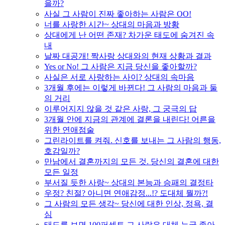
을까?
사실 그 사람이 진짜 좋아하는 사람은 OO!
너를 사랑한 시간~ 상대의 마음과 방황
상대에게 난 어떤 존재? 차가운 태도에 숨겨진 속
내
날짜 대공개! 짝사랑 상대와의 현재 상황과 결과
Yes or No! 그 사람은 지금 당신을 좋아할까?
사실은 서로 사랑하는 사이? 상대의 속마음
3개월 후에는 이렇게 바뀐다! 그 사람의 마음과 둘
의 거리
이루어지지 않을 것 같은 사랑, 그 궁극의 답
3개월 안에 지금의 관계에 결론을 내린다! 어른을
위한 연애점술
그린라이트를 켜줘. 신호를 보내는 그 사람의 행동,
호감일까?
만남에서 결혼까지의 모든 것. 당신의 결혼에 대한
모든 일정
부서질 듯한 사랑~ 상대의 본능과 승패의 결정타
우정? 친절? 아니면 연애감정...!? 도대체 뭘까?!
그 사람의 모든 생각~ 당신에 대한 인상, 정욕, 결
심
태도를 보면 100퍼센트 그 사람은 대체 누굴 좋아